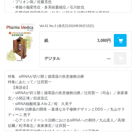
・プリオン病／佐藤克也
・脊髄小脳変性症・多系統萎縮症／石川欽也
・筋萎縮性側索硬化症（ALS）に対する治療法開発の最前線
―iPS 細胞創薬、遺伝子治療、細胞医療―／森本 悟
連載
Vol.41 No.3 (発売日2024年09月15日)
【ゲノム医療の現状】
造血器腫瘍における遺伝子パネル検査の特殊性／遠西大輔
【R＆D ～第一人者に聞く～】
紙
3,080円
ヒト化抗IL-6受容体抗体「トシリズマブ」開発秘話／西本憲弘
【CUTTING-EDGE MEDICAL INTRODUCTION】
植込み型ブレインマシンインターフェースによる機能再建／平田雅之
デジタル
―
【学会レポート】
・第64回 日本リンパ網内系学会を終えて／中村直哉
・第121回 日本内科学会総会・講演会／中村昭伸／藤枝雄一郎／渥美達
特集 siRNAが切り開く循環器の疾患修飾治療
也
特集にあたって／辻田賢一
・第65回 日本神経学会学術大会／戸田達史
【座談会】
・第24回 日本抗加齢医学会総会のご報告／尾池雄一
・siRNAが切り開く循環器の疾患修飾治療／辻田賢一（司会）／泉家康
・2024年 米国臨床腫瘍学会（ASCO）／白石和寛
宏／小関正博／田原宣広
【医学・薬学 人物往来】
・siRNA核酸医薬 A to Z／程 久美子
第4回 腫瘍内科とIVR／室 圭／荒井保明
・RNAi 治療薬の開発 ～最適な分子修飾デザインとDDS～／丸山サラ
【Medical Scope】
ディーニ 恵子
・ダイアベティス（糖尿病）治療・ケアにおけるダイアベティスのある
・心アミロイドーシス治療におけるsiRNA への期待／九山直人／高潮
人とのコミュニケーション
征爾／松澤泰志／泉家康宏／辻田賢一
～スティグマとアドボカシーに配慮して～／田中永昭
・脂質異常症治療におけるインクリシラン／山下静也
・先端イメージングによる自己免疫疾患の病態解明／揚村朋弥／箭原康