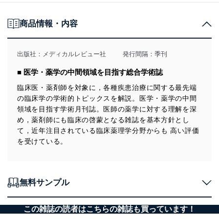
連載
人／石井 優
【ゲノム医療の現状】
その他
がんゲノム医療におけるRNA解析の意義／渡邊広祐／鹿毛秀宣／織
【予防医療普及協会主催 対談より】
商品情報・内容
田克利
「医学教育と地域医療の格差」講義／北村 聖
【R＆D ～第一人者に聞く～】
「トラメチニブ」開発秘話／酒井敏行
【CUTTING-EDGE MEDICAL INTRODUCTION】
出版社：
メディカルレビュー社
発行間隔：季刊
遠隔ICU（Tele-ICU）の現在と未来／元山文菜／川名由貴／高木俊介
【学会レポート】
■ 医学・薬学の中間領域を目指す総合学術誌
・第46回 日本造血・免疫細胞療法学会総会のご報告／谷口修一
臨床医・薬剤師を対象に，各種疾患治療に関する最先端
・第88回 日本循環器学会学術集会を振り返って／平田健一
・第21回 日本臨床腫瘍学会学術集会（JSMO2024）を終えて／能澤一
の臨床学の学術的トピックスを解説。医学・薬学の中間
樹
領域を目指す学術月刊誌。医師の薬学に対する理解を深
・第13回 学術大会日本臨床腫瘍薬学会学術大会2024／下村一景
め，薬剤師にも臨床の啓蒙となる雑誌を基本方針とし
・第32回 国際喘息学会日本・北アジア部会／山口正雄
て，近年注目されている臨床薬理学分野からも 高い評価
【医学・薬学 人物往来】
を受けている。
第3回 EHR（電子健康記録）の現状と今後の展望／前田嘉信／吉原博
幸
【Medical Scope】
・MS/NMOSD 診療におけるリアルワールドデータ（RWD）/ エビデン
ス（RWE）の利活用／河内 泉
無料サンプル
・高齢者糖尿病における周術期および感染症のリスク管理／佐々木順子
／鈴木 亮
この雑誌の読者はこちらの雑誌も買っています！