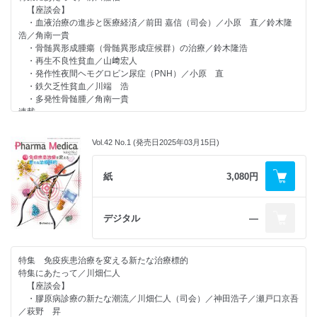
・第6回 介護・福祉・在宅医療現場における専門医療／川畑仁人／松井
Asai
【座談会】
利浩
・血液治療の進歩と医療経済／前田 嘉信（司会）／小原 直／鈴木隆
【Medical Scope】
浩／角南一貴
・機械学習を用いたポリジェニックリスクスコアの構築と臨床応用／三
・骨髄異形成腫瘍（骨髄異形成症候群）の治療／鈴木隆浩
宅顕光／田宮 元
・再生不良性貧血／山﨑宏人
・腎病理から考える糖尿病関連腎臓病（DKD）の病態／矢部友久／古
・発作性夜間ヘモグロビン尿症（PNH）／小原 直
市賢吾
・鉄欠乏性貧血／川端 浩
・多発性骨髄腫／角南一貴
連載
【ゲノム医療の現状】
遺伝性不整脈診療におけるゲノム医療／大野聖子
Vol.42 No.1 (発売日2025年03月15日)
【R＆D ～第一人者に聞く～】
トラスツズマブ デルクステカン開発秘話と胃がん治療の展望／設楽
紘平
紙
3,080円
【CUTTING-EDGE MEDICAL INTRODUCTION】
内視鏡画像診断支援ソフトウェアgastroAI ™ model-G の登場と今後
の消化器内視鏡診療／多田智裕／菊池亮佑／柴田淳一
デジタル
―
【学会レポート】
・第37回日本冠疾患学会学術集会／上妻 謙
・第28回日本心不全学会学術集会を開催して／佐藤直樹
特集 免疫疾患治療を変える新たな治療標的
・第65回日本肺癌学会学術集会 総合力で肺がんに克つ／大江裕一郎
特集にあたって／川畑仁人
・第86回日本血液学会学術集会／山下浩平
【座談会】
【Medical Scope】
・膠原病診療の新たな潮流／川畑仁人（司会）／神田浩子／瀬戸口京吾
・生活習慣改善に基づく持続可能な肥満症診療／佐々木駿／石垣 泰
／萩野 昇
・関節リウマチ患者の骨粗鬆症対策／蛯名耕介