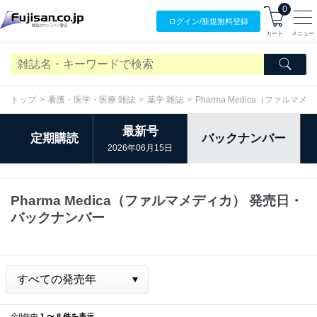
0
ログイン/
新規無料
登録
カート
メニュー
トップ
看護・医学・医療 雑誌
薬学 雑誌
Pharma Medica（ファルマメ
最新号
定期購読
バックナンバー
2026年06月15日
Pharma Medica（ファルマメディカ） 発売日・
バックナンバー
全8件中
1 〜 8 件を表示