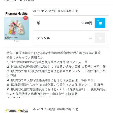
Vol.43 No.2 (発売日2026年06月15日)
紙
3,080円
デジタル
―
特集 膠原病領域における進行性肺線維症診療の現在地と将来の展望
特集にあたって／川畑 仁人
１. 進行性肺線維症の定義と判定基準／妹尾 高宏／川人 豊
２. 肺線維症の画像診断の総論および最新の進歩／高桑 由希子／松岡 伸
３. 膠原病における間質性肺疾患合併と初期マネジメント／磯村 洋平／桑
名 正隆
４. 膠原病に伴う進行性肺線維症における原疾患管理／小谷 卓矢
５. 膠原病科医からみた抗線維化薬の位置付け／久保 智史／中山田 真吾
６. 膠原病関連間質性肺疾患におけるPDE4B優先的阻害剤 ー免疫病態か
らみた作用機序と臨床的意義ー／山口 智史／加藤 将
【座談会】
進行性肺線維症とは何か？ ー膠原病・リウマチ科の視点ー
川畑 仁人（司会）／加藤 将／藤井 隆夫
Vol.43 No.1 (発売日2026年03月15日)
【ゲノム医療の現状】