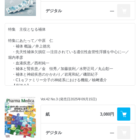
・小国郷における医療DXと超聴診器を活用した遠隔医療 ―地域医療課
題を起点とした医療MaaSの実装―／小川晋平
デジタル
―
【学会レポート】
第65回 日本リンパ腫学会 学術集会・総会
（第28回 日本血液病理研究会 と合同開催）／永井宏和
特集 主役となる補体
第33回 日本心血管インターベンション治療学会；CVIT 2025学術集会
／志手淳也
特集にあたって／中原 仁
【Medical Scope】
・補体 概論／井上徳光
・日本における花粉症研究の歴史／遠藤朝彦
・先天性補体欠損症 ―注目されている遺伝性血管性浮腫を中心に―／
堀内孝彦
・血液疾患／西村純一
・補体と腎疾患／金 恒秀／加藤規利／水野正司／丸山彰一
・補体と神経疾患のかかわり／岩尾和紀／磯部紀子
・C1ｑファミリー分子の神経系における機能／柚﨑通介
【座談会】
・機能性神経障害（ヒステリー）の医学／中原 仁（司会）／大平雅之
／角田 亘／園生雅弘
Vol.42 No.3 (発売日2025年09月15日)
連載
【ゲノム医療の現状】
神経領域の遺伝学的検査とゲノム解析研究の特徴／石浦浩之
紙
3,080円
【医学・薬学 人物往来】
・AJMCの活動から見る、医育機関が直面する課題と展望 ／前田嘉信／
相良博典
デジタル
―
【CUTTING-EDGE MEDICAL INTRODUCTION】