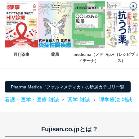
月刊薬事
薬局
medicina（メデ
Rp.+（レシピプラ
ィチーナ）
ス） 
Pharma Medica（ファルマメディカ）の所属カテゴリ一覧
看護・医学・医療 雑誌
薬学 雑誌
理学療法 雑誌
>
/
Fujisan.co.jpとは？