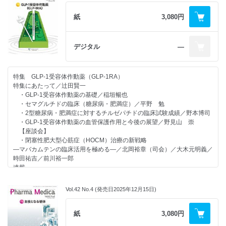
免疫疾患を対象としたゲノム医療の現状と今後の展望／須賀原 啓／岡
田 随象
紙
3,080円
【医学・薬学 人物往来】
日本における臨床腫瘍学を切り拓いた軌跡と未来への提言
ー日本臨床腫瘍学会の創始者が語るー／室 圭（インタビュアー）／西
デジタル
―
條 長宏（インタビュイー）
【CUTTING-EDGE MEDICAL INTRODUCTION】
次世代型胚盤胞置換法による肺臓器創生 ー完全肺臓器と胸腺の共創
特集 GLP-1受容体作動薬（GLP-1RA）
生：次世代移植医療を目指してー／森 宗昌
特集にあたって／辻田賢一
【Research ＆ Development ～第一人者に聞く～】
・GLP-1受容体作動薬の基礎／稲垣暢也
クローディン解明への挑戦／月田 早智子
・セマグルチドの臨床（糖尿病・肥満症）／平野 勉
【学会レポート】
・2型糖尿病・肥満症に対するチルゼパチドの臨床試験成績／野本博司
第87回 日本血液学会学術集会／清井 仁
・GLP-1受容体作動薬の血管保護作用と今後の展望／野見山 崇
第73回 日本心臓病学会学術集会／北岡 裕章
【座談会】
【投稿論文】
・閉塞性肥大型心筋症（HOCM）治療の新戦略
がん患者における医療体験と心理的変化の多面的分析
―マバカムテンの臨床活用を極める―／北岡裕章（司会）／大木元明義／
ー患者の声に基づくニーズ分類ー／木澤 義之
時田祐吉／前川裕一郎
連載
【ゲノム医療の現状】
免疫疾患のゲノム医療の現状／高地雄太
Vol.42 No.4 (発売日2025年12月15日)
【R＆D ～第一人者に聞く～】
標的分子CD38から発想したCAR-T 細胞療法 ～多発性骨髄腫研究が導
いた治療戦略～／三原圭一朗
紙
3,080円
【CUTTING-EDGE MEDICAL INTRODUCTION】