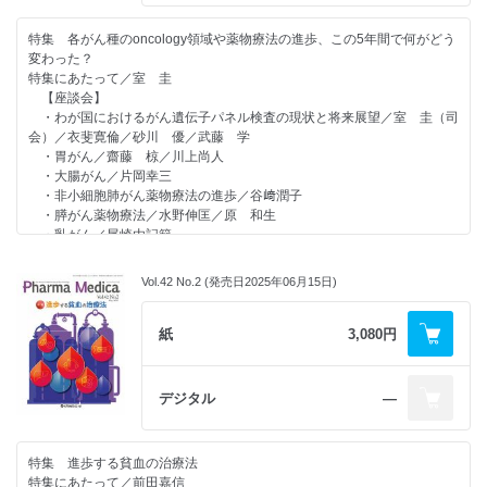
・国産ロボット「hinotoriTM サージカルロボットシステム」と遠隔手
術／中内雅也／宇山一朗／須田康一
特集 各がん種のoncology領域や薬物療法の進歩、この5年間で何がどう
【学会レポート】
変わった？
・第73回 日本輸血・細胞治療学会学術総会／豊嶋崇徳
特集にあたって／室 圭
・第47回 日本造血・免疫細胞療法学会総会／日野雅之
【座談会】
The 15th JSH International Symposium 2025 in SAGA
・わが国におけるがん遺伝子パネル検査の現状と将来展望／室 圭（司
（第15回 日本血液学会国際シンポジウム）／木村晋也
会）／衣斐寛倫／砂川 優／武藤 学
【Medical Scope】
・胃がん／齋藤 椋／川上尚人
・前立腺全摘除術後の陰茎リハビリテーションについて教えてください
・大腸がん／片岡幸三
／海法康裕／諸角謙人／及川真亮／楠本大樹
・非小細胞肺がん薬物療法の進歩／谷﨑潤子
【投稿論文】
・膵がん薬物療法／水野伸匡／原 和生
・公的地方病院が自施設の現状を「見える化」し
・乳がん／尾崎由記範
取り組んだ外来化学療法の改善報告／高橋典哉／山田 廉／佐々木照
連載
明／金子晴美／高橋文子／吉田 徹
【ゲノム医療の現状】
Vol.42 No.2 (発売日2025年06月15日)
遺伝性筋疾患の遺伝学的診断／吉岡和香子／西野一三
・Performance evaluation of the five most widely used rapid
【R＆D ～第一人者に聞く～】
diagnostic immunochromatographic kits for simultaneous
肥大型心筋症を追い続けて
紙
3,080円
detection of SARS-CoV-2 and influenza viruses in Japan
～マバカムテン承認までの道のり～／北岡裕章
Hidefumi Kakizoe ／ Kentaro Wakamatsu ／ Hisafumi Saeki ／
【学会レポート】
Ryosuke Watanabe ／
・第89回日本循環器学会学術集会／室原豊明
デジタル
―
Ryosuke Tanitsu ／ Miki Miyazawa ／ Kazuo Umezawa ／ Haruyo
・第28回日本遠隔医療学会学術大会をおえて／笠原真悟
Atsumi ／
・第42回日本神経治療学会学術集会／桑原 聡
Norio Yamamoto ／ Yoshifumi Tananari ／ Junzo Uchiyama ／
【医学・薬学 人物往来】
Shigeo Higami ／
特集 進歩する貧血の治療法
・第5回 日本の医療はどうなるか −2− ／中原 仁／鈴木康裕
Kyoko Hayashi ／ Toshio Kawahara ／ Hayato Miyachi ／ Satomi
特集にあたって／前田嘉信