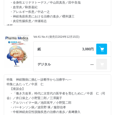
・全身性エリテマトーデス／中山田真吾／田中良哉
その他
・血管炎／駒形嘉紀
・心不全診療ガイドラインの改訂によせて
・アレルギー疾患／中込一之
・神経免疫疾患における治療の進歩／櫻井謙三
・炎症性腸疾患／仲瀬裕志
連載
【ゲノム医療の現状】
家族性高コレステロール血症におけるゲノム医療／多田隼人
Vol.41 No.4 (発売日2024年12月15日)
【R＆D ～第一人者に聞く～】
ブレンツキシマブ ベドチンの医師主導治験：希少疾患治療への挑戦
／平井陽至
紙
3,080円
【CUTTING-EDGE MEDICAL INTRODUCTION】
吉備中央町における救急医療DXの取り組み／上田浩平
【学会レポート】
デジタル
―
・第32回日本心血管インターベンション治療学会；CVIT2024を終えて
／五十嵐康己
・第72回日本心臓病学会学術集会を開催して／及川雅啓／竹石恭知
特集 神経難病に挑む―診断学から治療学へ―
【医学・薬学 人物往来】
特集にあたって／中原 仁
第5回 循環器診療における低酸素誘導因子(HIF)／辻田賢一／武田憲
【座談会】
彦
・「働き方改革」時代に次世代の医学者を育むために／中原 仁（司
【Medical Scope】
会）／井口保之／小野賢二郎／三澤園子
・今、注目すべきVPDsとワクチン接種の現状 麻疹・風疹ワクチン／
・アルツハイマー病／池田篤平／小野賢二郎
森野紗衣子
・パーキンソン病／波田野 琢／服部信孝
・遅発性ジスキネジアの病態に関するトピックス／冨山誠彦
・中枢神経炎症性脱髄疾患の治療の進歩／眞﨑勝久