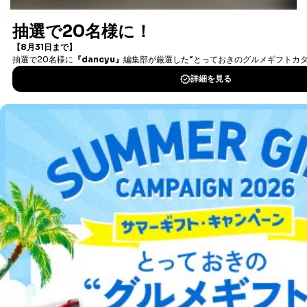
最新号〜バックナンバーまで7000冊以上の雑誌
（電子
書籍）が無料で読み放題！
タダ読みサービス
を楽しもう！
DOWNLOAD FOR IOS
DOWNLOAD FOR ANDROID
ご利用方法はこちら
総合案内
アフィリエイト
採用情報
プレスリリース
お問い合わせ