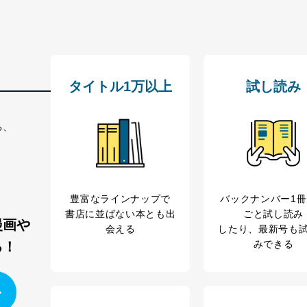
タイトル1万以上
試し読み
る、
豊富なラインナップで
バックナンバー1
書店に並ばない本とも出
ごと試し読み
漫画や
会える
したり、最新号も
みできる
る！