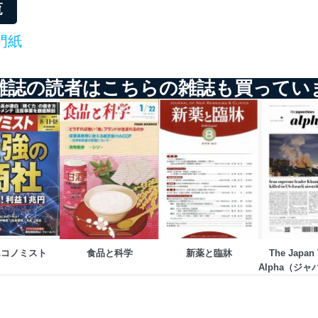
覧
門紙
雑誌の読者はこちらの雑誌も買ってい
エコノミスト
食品と科学
新薬と臨牀
The Japan 
Alpha（ジ
ズアルフ