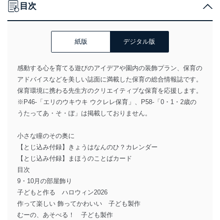
目次
紙版
デジタル版
感動する心を育てる遊びのアイデアや園内の装飾プラン、保育の
アドバイスなどを美しい誌面に満載した保育の総合情報誌です。
保育環境に携わる先生方のクリエイティブな保育を応援します。
※P46-「エリのウキウキ ウクレレ保育」、P58-「0・1・2歳の
うたってあ・そ・ぼ」は掲載しておりません。
小さな瞳のその奥に
【とじ込み付録】きょうはなんのひ？カレンダー
【とじ込み付録】まほうのことばカード
目次
9・10月の部屋飾り
子どもと作る ハロウィン2026
作って楽しい 飾ってかわいい 子ども製作
むーの、あそべる！ 子ども製作