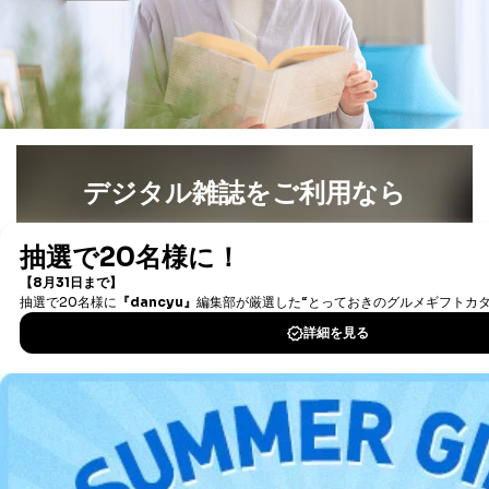
開示等の求めは、電話又は電子メールにて下記までお申
し付けください。開示等の求めに際して提出していただ
く書面等については、その際にご案内いたします。
■電話による場合
TEL:0570-200-223
株式会社富士山マガジンサービス 個人情報問い合わせ
係
受付時間：10:00～17:00（土、日、祝、年末年始休業）
デジタル雑誌をご利用なら
■電子メールによる場合
最新号〜バックナンバーまで7000冊以上の雑誌
（電子
e-mail：
cs@fujisan.co.jp
書籍）が無料で読み放題！
B.開示等の対応に際して、以下記載の項目のうち2項目
タダ読みサービス
を楽しもう！
以上での本人確認を実施させていただきます。
商品を購入された個人のお客様：氏名、住所、電話番
DOWNLOAD FOR IOS
号、顧客番号、メールアドレス
商品を購入された法人のお客様：氏名、会社名、部署
名、会社住所、電話番号、顧客番号、メールアドレス
DOWNLOAD FOR ANDROID
採用に応募された方：氏名、住所、所属学校（会社）
名
お取引先様：会社名、部署名、氏名、住所
株主様：氏名、住所、（会社名）
ご利用方法はこちら