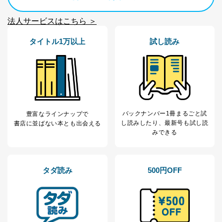
供先企業に個人情報を開示することがあります。
委託・提供先企業は具体的には以下のような企業です
法人サービスはこちら ＞
が、これらに限りません。
委託先：カスタマーサポート支援会社 、クレジッ
トカード決済などの決済代行・料金回収会社、広
タイトル1万以上
試し読み
告配信サービス会社
提供先：出版社、出版物発売元、卸売会社、販売
店など商品の供給者、梱包会社、配送会社、新聞
販売店などの梱包・配送・配達会社
４．開示対象個人情報の「開示」「訂正」等の請求につ
いて
バックナンバー1冊まるごと試
豊富なラインナップで
し読み
したり、最新号も試し読
書店に並ばない本とも出会える
当社は、本人から、開示対象個人情報について利用目的
みできる
の通知を求められた場合には、遅滞なくこれに応じま
す。ただし、以下①～④のいずれかに該当する場合は、
利用目的の通知を行なうことはできません。そのとき
は、本人に遅滞無くその旨を通知するとともに、理由を
タダ読み
500円OFF
説明させていただきます。
①利用目的を本人に通知し、又は公表することによって
本人又は第三者の生命、身体、財産その他の権利利益を
害するおそれがある場合
②利用目的を本人に通知し、又は公表することによって