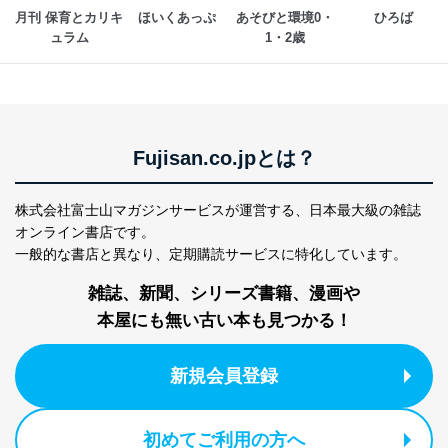
各SNS運営会社様にご請求いただきますようお願い致し
月刊 保育とカリキ
ほいくあっぷ
あそびと環境0・
ひろば
ます。
ュラム
1・2歳
３．個人情報の第三者提供について
当社は、取得した個人情報を適切に管理し､あらかじめ
本人の同意を得ることなく第三者に提供することはあり
ません。ただし、次の場合は除きます。
Fujisan.co.jpとは？
法令に基づく場合
人の生命､身体または財産の保護のために必要がある
場合であって、本人の同意を得ることが困難であると
株式会社富士山マガジンサービスが運営する、
日本最大級の雑誌
き。
オンライン書店です。
公衆衛生の向上または児童の健全な育成の推進のため
一般的な書店と異なり、
定期購読サービスに特化しています。
に特に必要がある場合であって、本人の同意を得るこ
とが困難である場合。
雑誌、新聞、シリーズ書籍、漫画や
国の機関もしくは地方公共団体またはその委託を受け
本屋にも無い古い本も見つかる！
た者が法令の定める事務を遂行することに対して協力
する必要がある場合であって、本人の同意を得ること
により当該事務の遂行に支障を及ぼすおそれがあると
新規会員登録
き。
上記２．の利用目的を実施するために守秘義務を結ん
だ企業に、業務の一部として個人情報の取扱いを委
託・提供する場合、その業務に必要な範囲で委託・提
初めてご利用の方へ