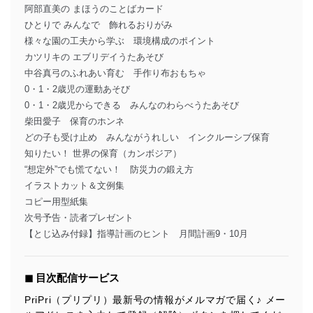
阿部直美の まほうのことばカード
ひとりで みんなで 飾れるおりがみ
様々な園の工夫から学ぶ 環境構成のポイント
カツリキの エブリデイうたあそび
中谷真弓のふれあい育む 手作り布おもちゃ
0・1・2歳児の運動あそび
0・1・2歳児からできる みんなのわらべうたあそび
柴田愛子 保育のホンネ
どの子も受け止め みんながうれしい インクルーシブ保育
知りたい！ 世界の保育（カンボジア）
“想定外”でも慌てない！ 防災力の鍛え方
イラストカット＆文例集
コピー用型紙集
次号予告・読者プレゼント
【とじ込み付録】指導計画のヒント 月間計画9・10月
◼︎ 目次配信サービス
PriPri（プリプリ）最新号の情報がメルマガで届く♪ メー