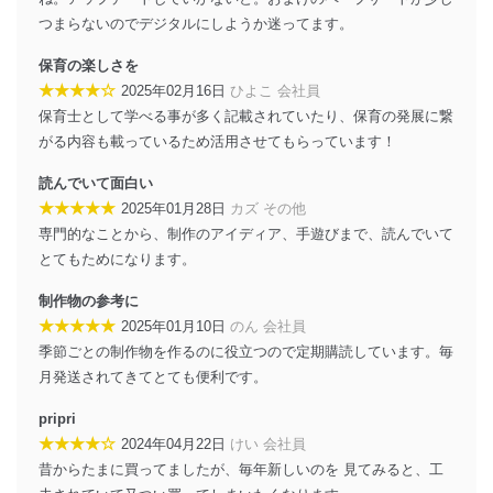
ソフトウェア等を導入し、自動更新 機能等の活用
つまらないのでデジタルにしようか迷ってます。
により、これを最新状態としています。
保育の楽しさを
情報システムの使用に伴う漏洩等の防止
★★★★☆
2025年02月16日
ひよこ 会社員
メール等により個人データの含まれるファイルを
保育士として学べる事が多く記載されていたり、保育の発展に繋
送信する場合に、当該ファイルへのパスワードを
がる内容も載っているため活用させてもらっています！
設定しています。
読んでいて面白い
個人情報保護マネジメントシステムの継続的改善
★★★★★
2025年01月28日
カズ その他
当社は、内部監査及びマネジメントレビューの機会を通
専門的なことから、制作のアイディア、手遊びまで、読んでいて
じて、個人情報保護マネジメントシステムを継続的に改
とてもためになります。
善し、常に最良の状態を維持します。
制作物の参考に
苦情及び相談受付け窓口
★★★★★
2025年01月10日
のん 会社員
貴殿の個人情報及び当社の個人情報保護マネジメントシ
季節ごとの制作物を作るのに役立つので定期購読しています。毎
ステムに関するご相談及び苦情については以下までご連
月発送されてきてとても便利です。
絡ください。
適切、かつ迅速に対応させていただきます。
pripri
★★★★☆
2024年04月22日
けい 会社員
株式会社富士山マガジンサービス 個人情報問い合わせ
昔からたまに買ってましたが、毎年新しいのを 見てみると、工
係