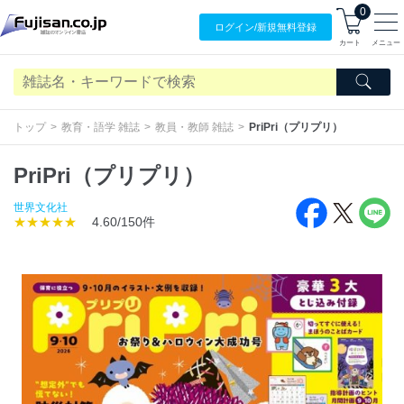
0
ログイン/
新規無料
登録
カート
メニュー
トップ
教育・語学 雑誌
教員・教師 雑誌
PriPri（プリプリ）
PriPri（プリプリ）
世界文化社
★★★★★
4.60/150件