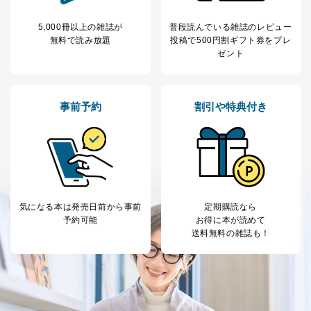
当該事業者の権利又は正当な利益を害するおそれがある
場合
5,000冊以上の雑誌が
普段読んでいる雑誌のレビュー
③国の機関又は地方公共団体が法令の定める事務を遂行
無料で読み放題
投稿で
500円割ギフト券をプレ
することに対して協力する必要がある場合であって、利
ゼント
用目的を本人に通知し、又は公表することによって当該
事務の遂行に支障を及ぼすおそれがあるとき
④開示対象個人情報の利用目的が明らかな場合
事前予約
割引や特典付き
開示対象個人情報については、保有個人データの本人ま
たはその代理人からの利用目的の通知、開示、変更等
（内容の訂正、追加または削除）、利用停止等（「利用
の停止または消去」「第三者への提供の停止」）の求め
に対応させていただいております。 当社顧客の皆様の
個人情報は「マイページ」にログインしていただくこと
で、訂正、追加、変更を行っていただくことが出来ま
す。マイページをご利用いただけない方、その他の方に
気になる本は
発売日前から事前
定期購読なら
つきましては、下記Aをご覧ください。 また、ご登録い
予約可能
お得に本が読めて
ただいた個人情報のうち、市町村などの名称および郵便
送料無料の雑誌も！
番号、金融機関の名称あるいはクレジットカードの有効
期限など、商品のお届けやご請求を行う上で支障がある
情報に変更があった場合には、当社が登録情報を変更さ
せていただく場合があります。
A.開示等の求めの申し出先、提出していただく書面等