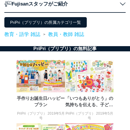
当社が取り扱う開示対象個人情報の利用目的は次のとお
Fujisanスタッフがご紹介
りです。
No
個人情報の種類
利用目的
PriPri（プリプリ）の所属カテゴリ一覧
購入商品の配送のため
商品代金回収のため
ｅメール等による商品、サービ
教育・語学 雑誌
教員・教師 雑誌
>
ス、キャンペーン等の広告の案内
当社の定期購読サ
のため
1
ービス等をご利用
PriPri（プリプリ）の無料記事
個人が特定できない形で取得した
の方の個人情報
閲覧履歴や購買履歴等の情報を分
析して、趣味・嗜好に
応じた新商品・サービスに関する
広告のため
当社にお問合わせ
お問い合わせ対応、トラブル対
2
いただいた方の個
処、オペレーター教育など応対品
人情報
質向上のため
カスタマーQ＆Aサイトの投稿内容
手作りお誕生日ハッピー
「いつもありがとう」の
の確認のため
プラン
気持ちを伝える、子ども
ｅメール等によるカスタマーQ＆A
たちからの贈り物
当社カスタマーQ＆
サイトのサービス内容のご案内の
PriPri（プリプリ） 2019年5月
PriPri（プリプリ） 2019年5月
3
Aサービス利用者
ため
号
号
ｅメール等による商品、サービ
ス、キャンペーン等の広告に関す