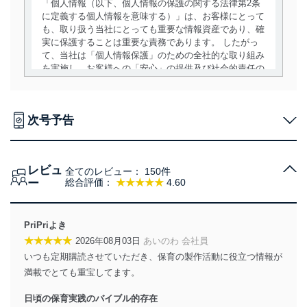
「個人情報（以下、個人情報の保護の関する法律第2条
に定義する個人情報を意味する）」は、お客様にとって
も、取り扱う当社にとっても重要な情報資産であり、確
実に保護することは重要な責務であります。 したがっ
て、当社は「個人情報保護」のための全社的な取り組み
を実施し、お客様への「安心」の提供及び社会的責任の
責務を果たすことを確実にいたします。
個人情報の取得・利用・提供について
次号予告
当社は、個人情報の取得・利用・提供に際して、その利
用目的を明確にし、本人の同意を得たうえで利用目的の
達成に必要な範囲内で適法かつ公正な手段によって取
レビュ
得・利用・提供を行います。また、当社が保有している
全てのレビュー：
150件
ー
総合評価：
★★★★★
4.60
個人情報は、同意を得ずに目的外利用、第三者への提
供・開示は行いません。当社においてはこれらの取り組
みを確実にするため、従業者等の教育を徹底してまいり
ます。また、目的外利用を行わないために、適切な管理
PriPriよき
措置を講じます。
★★★★★
2026年08月03日
あいのわ 会社員
いつも定期購読させていただき、保育の製作活動に役立つ情報が
法令遵守
満載でとても重宝してます。
当社は、個人情報に関連する法令、国が定める指針及び
その他の規範を遵守します。また、当社の管理の仕組み
日頃の保育実践のバイブル的存在