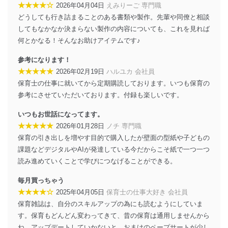
に、これらの法令及びその他の規範を常に適合させま
★★★★☆
2026年04月04日
えみりーご 専門職
す。
どうしても行き詰まることのある書類や製作。先輩や同僚と相談
してもなかなか決まらない製作の内容についても、これを見れば
個人情報の安全管理措置
何とかなる！そんなお助けアイテムです♪
当社は、個人情報の正確性及び安全性を確保するため
に、下記セキュリティ対策をはじめとする安全対策を実
参考になります！
施し、個人情報の漏えい、滅失またはき損の防止及び是
★★★★★
2026年02月19日
ハルユカ 会社員
正に努めます。
保育士の仕事に就いてから定期購読しております。いつも保育の
アクセス制御
参考にさせていただいております。付録も楽しいです。
個人データを取り扱うことのできる機器及び当該
機器を取り扱う従業者を明確化し、 個人データへ
いつもお世話になってます。
の不要なアクセスを防止しています。
★★★★★
2026年01月28日
ノチ 専門職
保育の引き出しを増やす目的で購入したが壁面の型紙や子どもの
アクセス者の識別と認証
課題などデジタルやAIが発達している今だからこそ紙で一つ一つ
機器に標準装備されているユーザー制御機能（ユ
ーザーアカウント制御）により、個人情報データ
読み進めていくことで学びにつなげることができる。
ベース等を取り扱う情報システムを使用する従業
者を識別・認証しています。
毎月買っちゃう
★★★★☆
2025年04月05日
保育士の仕事大好き 会社員
外部からの不正アクセス等の防止
保育雑誌は、自分のスキルアップの為にも読むようにしていま
個人データを取り扱う機器等のオペレーティング
す。保育もどんどん変わってきて、昔の保育は通用しませんから
システムを最新の状態に保持しています。
ね。アップデートしていかないと。おまけのペープサートが少し
個人データを取り扱う機器等にセキュリティ対策