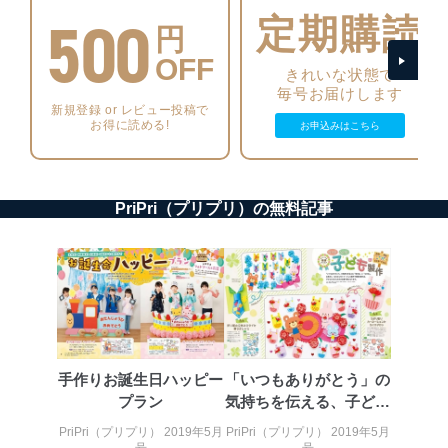
500
に、下記セキュリティ対策をはじめとする安全対策を実
定期購読
円
施し、個人情報の漏えい、滅失またはき損の防止及び是
正に努めます。
OFF
きれいな状態で
アクセス制御
毎号お届けします
個人データを取り扱うことのできる機器及び当該
新規登録 or レビュー投稿で
機器を取り扱う従業者を明確化し、 個人データへ
お得に読める!
お申込みはこちら
の不要なアクセスを防止しています。
アクセス者の識別と認証
機器に標準装備されているユーザー制御機能（ユ
PriPri（プリプリ）の無料記事
ーザーアカウント制御）により、個人情報データ
ベース等を取り扱う情報システムを使用する従業
者を識別・認証しています。
外部からの不正アクセス等の防止
個人データを取り扱う機器等のオペレーティング
システムを最新の状態に保持しています。
個人データを取り扱う機器等にセキュリティ対策
ソフトウェア等を導入し、自動更新 機能等の活用
手作りお誕生日ハッピー
「いつもありがとう」の
により、これを最新状態としています。
プラン
気持ちを伝える、子ども
たちからの贈り物
情報システムの使用に伴う漏洩等の防止
PriPri（プリプリ） 2019年5月
PriPri（プリプリ） 2019年5月
メール等により個人データの含まれるファイルを