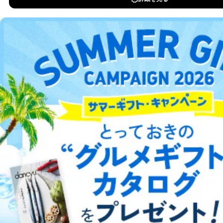
DOWNLOAD FOR IOS
告配信サービス会社
提供先：出版社、出版物発売元、卸売会社、販売
店など商品の供給者、梱包会社、配送会社、新聞
DOWNLOAD FOR ANDROID
販売店などの梱包・配送・配達会社
４．開示対象個人情報の「開示」「訂正」等の請求につ
いて
ご利用方法はこちら
当社は、本人から、開示対象個人情報について利用目的
の通知を求められた場合には、遅滞なくこれに応じま
す。ただし、以下①～④のいずれかに該当する場合は、
総合案内
利用目的の通知を行なうことはできません。そのとき
は、本人に遅滞無くその旨を通知するとともに、理由を
説明させていただきます。
アフィリエイト
採用情報
①利用目的を本人に通知し、又は公表することによって
プレスリリース
お問い合わせ
本人又は第三者の生命、身体、財産その他の権利利益を
害するおそれがある場合
②利用目的を本人に通知し、又は公表することによって
利用規約
プライバシーポリシー
特定商取引法に基づく表示
会社案内
出版社の皆様へ
当該事業者の権利又は正当な利益を害するおそれがある
投資家の皆様へ
サイトマップ
場合
③国の機関又は地方公共団体が法令の定める事務を遂行
することに対して協力する必要がある場合であって、利
用目的を本人に通知し、又は公表することによって当該