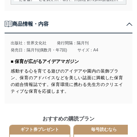
を実施し、お客様への「安心」の提供及び社会的責任の
責務を果たすことを確実にいたします。
個人情報の取得・利用・提供について
商品情報・内容
当社は、個人情報の取得・利用・提供に際して、その利
用目的を明確にし、本人の同意を得たうえで利用目的の
達成に必要な範囲内で適法かつ公正な手段によって取
出版社：
世界文化社
発行間隔：隔月刊
得・利用・提供を行います。また、当社が保有している
発売日：隔月刊(偶数月・年7回)
サイズ：A4
個人情報は、同意を得ずに目的外利用、第三者への提
供・開示は行いません。当社においてはこれらの取り組
■ 保育が広がるアイデアマガジン
みを確実にするため、従業者等の教育を徹底してまいり
ます。また、目的外利用を行わないために、適切な管理
感動する心を育てる遊びのアイデアや園内の装飾プラ
措置を講じます。
ン、保育のアドバイスなどを美しい誌面に満載した保育
の総合情報誌です。保育環境に携わる先生方のクリエイ
法令遵守
ティブな保育を応援します。
当社は、個人情報に関連する法令、国が定める指針及び
その他の規範を遵守します。また、当社の管理の仕組み
に、これらの法令及びその他の規範を常に適合させま
す。
おすすめの購読プラン
個人情報の安全管理措置
ギフト券プレゼント
毎号読むなら
当社は、個人情報の正確性及び安全性を確保するため