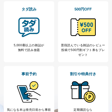
パートナー（提携
購入商品配送のため
企業）からの委託
提携企業及びお客様がご購入され
タダ読み
500円OFF
により当社の
た商品の発売元企業からのｅメー
6
定期購読サービス
ル等による商品、
等をご利用の方の
サービス、キャンペーン等の広告
個人情報
に関するご案内のため
当社のサービス利用状況の把握お
よびその分析のため
お問い合わせ対応、トラブル対
SNS公式アカウン
5,000冊以上の雑誌が
普段読んでいる雑誌のレビュー
処、オペレーター教育など応対品
7
トに登録された方
無料で読み放題
投稿で
500円割ギフト券をプレ
質向上のため
の個人情報
ゼント
その他当社のプライバシーポリシ
ー等にて公表する利用目的達成の
ため
※上記の利用目的のうちNo.1～5については保有個人デ
事前予約
割引や特典付き
ータ（開示対象個人情報）の利用目的であり、下記4.の
開示等のご請求に対応させていただきます。
なお、6、7については、パートナー（提携企業）様又は
各SNS運営会社様にご請求いただきますようお願い致し
ます。
３．個人情報の第三者提供について
気になる本は
発売日前から事前
定期購読なら