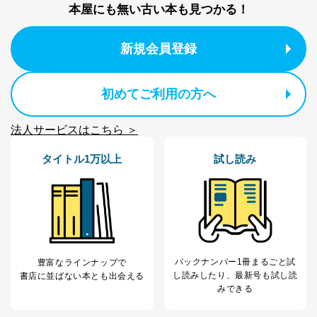
本屋にも無い古い本も見つかる！
ｅメール等による商品、サービ
ス、キャンペーン等の広告の案内
当社の定期購読サ
のため
1
ービス等をご利用
新規会員登録
個人が特定できない形で取得した
の方の個人情報
閲覧履歴や購買履歴等の情報を分
析して、趣味・嗜好に
初めてご利用の方へ
応じた新商品・サービスに関する
広告のため
当社にお問合わせ
お問い合わせ対応、トラブル対
法人サービスはこちら ＞
2
いただいた方の個
処、オペレーター教育など応対品
人情報
質向上のため
タイトル1万以上
試し読み
カスタマーQ＆Aサイトの投稿内容
の確認のため
ｅメール等によるカスタマーQ＆A
当社カスタマーQ＆
サイトのサービス内容のご案内の
3
Aサービス利用者
ため
ｅメール等による商品、サービ
ス、キャンペーン等の広告に関す
るご案内のため
バックナンバー1冊まるごと試
豊富なラインナップで
採用応募者の方の
し読み
したり、最新号も試し読
書店に並ばない本とも出会える
4
採用選考、ご連絡のため
個人情報
みできる
当社の従業者の個
人事、総務などの雇用管理等のた
5
人情報
め