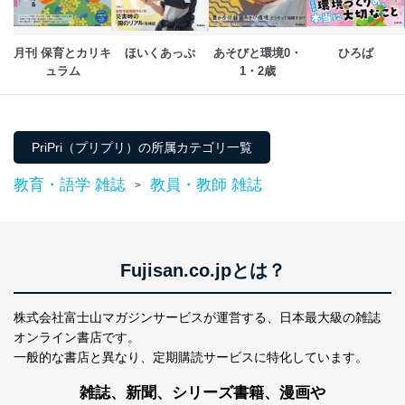
株式会社富士山マガジンサービス
代表取締役会長 西野 伸一郎
月刊 保育とカリキ
ほいくあっぷ
あそびと環境0・
ひろば
個人情報の取扱いについて
ュラム
1・2歳
１．個人情報保護管理者
当社は以下の個人情報保護管理者を設置し、個人情報保
護管理者の責任のもと、個人情報を取得・アクセス・利
PriPri（プリプリ）の所属カテゴリ一覧
用・提供・管理いたします。
教育・語学 雑誌
教員・教師 雑誌
>
東京都渋谷区南平台町16-11
株式会社富士山マガジンサービス
代表取締役会長 西野 伸一郎
個人情報保護管理者: 経営管理グループディレクター 前
田 嘉也
Fujisan.co.jpとは？
２．利用目的
株式会社富士山マガジンサービスが運営する、
日本最大級の雑誌
当社が取り扱う開示対象個人情報の利用目的は次のとお
オンライン書店です。
りです。
一般的な書店と異なり、
定期購読サービスに特化しています。
No
個人情報の種類
利用目的
購入商品の配送のため
雑誌、新聞、シリーズ書籍、漫画や
商品代金回収のため