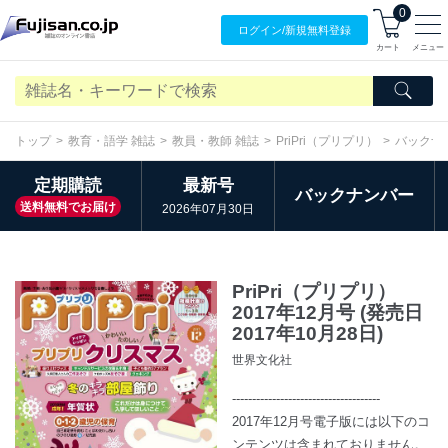
0
ログイン/
新規無料
登録
カート
メニュー
トップ
教育・語学 雑誌
教員・教師 雑誌
PriPri（プリプリ）
バックナ
定期購読
最新号
バックナンバー
送料無料でお届け
2026年07月30日
PriPri（プリプリ）
2017年12月号 (発売日
2017年10月28日)
世界文化社
-------------------------------------
2017年12月号電子版には以下のコ
ンテンツは含まれておりません。