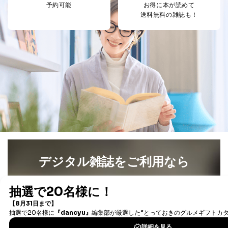
当社は、取得した個人情報を適切に管理し､あらかじめ
予約可能
お得に本が読めて
本人の同意を得ることなく第三者に提供することはあり
送料無料の雑誌も！
ません。ただし、次の場合は除きます。
法令に基づく場合
人の生命､身体または財産の保護のために必要がある
場合であって、本人の同意を得ることが困難であると
き。
公衆衛生の向上または児童の健全な育成の推進のため
に特に必要がある場合であって、本人の同意を得るこ
とが困難である場合。
国の機関もしくは地方公共団体またはその委託を受け
た者が法令の定める事務を遂行することに対して協力
する必要がある場合であって、本人の同意を得ること
により当該事務の遂行に支障を及ぼすおそれがあると
き。
上記２．の利用目的を実施するために守秘義務を結ん
デジタル雑誌をご利用なら
だ企業に、業務の一部として個人情報の取扱いを委
託・提供する場合、その業務に必要な範囲で委託・提
最新号〜バックナンバーまで7000冊以上の雑誌
（電子
供先企業に個人情報を開示することがあります。
書籍）が無料で読み放題！
委託・提供先企業は具体的には以下のような企業です
が、これらに限りません。
タダ読みサービス
を楽しもう！
委託先：カスタマーサポート支援会社 、クレジッ
トカード決済などの決済代行・料金回収会社、広