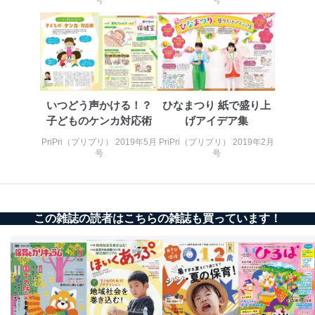
号
号
送信する場合に、当該ファイルへのパスワードを
設定しています。
個人情報保護マネジメントシステムの継続的改善
当社は、内部監査及びマネジメントレビューの機会を通
じて、個人情報保護マネジメントシステムを継続的に改
善し、常に最良の状態を維持します。
いつどう声かける！？
ひなまつり 紙で盛り上
子どものケンカ対応術
げアイデア集
苦情及び相談受付け窓口
PriPri（プリプリ） 2019年5月
PriPri（プリプリ） 2019年2月
貴殿の個人情報及び当社の個人情報保護マネジメントシ
号
号
ステムに関するご相談及び苦情については以下までご連
絡ください。
適切、かつ迅速に対応させていただきます。
この雑誌の読者はこちらの雑誌も買っています！
株式会社富士山マガジンサービス 個人情報問い合わせ
係
TEL：0570-200-223
FAX：03-5459-7073
e-mail：
cs@fujisan.co.jp
改訂：2025年2月20日
制定：2005年4月1日