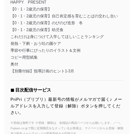
HAPPY PRESENT
【0・1・2歳児の保育】
【0・1・2歳児の保育】自己肯定感を育むことばの交わし合い
【0・1・2歳児の保育】のびのび造形 冬
【0・1・2歳児の保育】幼児食
これだけは身につけて入学してほしいことランキング
発熱・下痢・おう吐の園ケア
季節や行事にぴったりのイラスト＆文例
コピー用型紙集
奥付
【別冊付録】指導計画のヒント1-3月
◼︎ 目次配信サービス
PriPri（プリプリ）最新号の情報がメルマガで届く♪ メー
ルアドレスを入力して登録（解除）ボタンを押してくだ
さい。
※登録は無料です ※登録・解除は、各雑誌の商品ページからお願いします。／~＼
Fujisan.co.jpで既に定期購読をなさっているお客様は、マイページからも登録・解除
及び宛先メールアドレスの変更手続きが可能です。