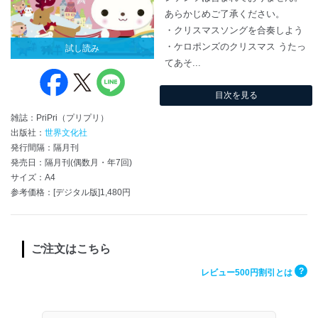
あらかじめご了承ください。
・クリスマスソングを合奏しよう
・ケロポンズのクリスマス うたっ
試し読み
てあそ...
目次を見る
雑誌：PriPri（プリプリ）
出版社：
世界文化社
発行間隔：隔月刊
発売日：隔月刊(偶数月・年7回)
サイズ：A4
参考価格：[デジタル版]1,480円
ご注文はこちら
?
レビュー500円割引とは