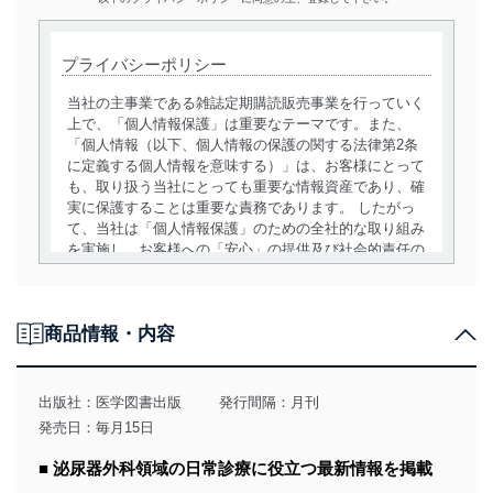
プライバシーポリシー
当社の主事業である雑誌定期購読販売事業を行っていく
上で、「個人情報保護」は重要なテーマです。また、
「個人情報（以下、個人情報の保護の関する法律第2条
に定義する個人情報を意味する）」は、お客様にとって
も、取り扱う当社にとっても重要な情報資産であり、確
実に保護することは重要な責務であります。 したがっ
て、当社は「個人情報保護」のための全社的な取り組み
を実施し、お客様への「安心」の提供及び社会的責任の
責務を果たすことを確実にいたします。
個人情報の取得・利用・提供について
商品情報・内容
当社は、個人情報の取得・利用・提供に際して、その利
用目的を明確にし、本人の同意を得たうえで利用目的の
達成に必要な範囲内で適法かつ公正な手段によって取
出版社：
医学図書出版
発行間隔：月刊
得・利用・提供を行います。また、当社が保有している
発売日：毎月15日
個人情報は、同意を得ずに目的外利用、第三者への提
供・開示は行いません。当社においてはこれらの取り組
■ 泌尿器外科領域の日常診療に役立つ最新情報を掲載
みを確実にするため、従業者等の教育を徹底してまいり