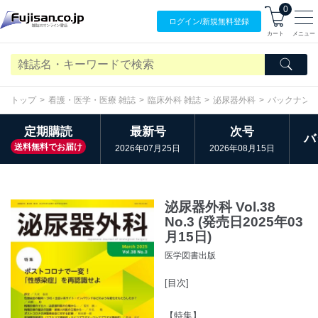
0
ログイン/
新規無料
登録
カート
メニュー
トップ
看護・医学・医療 雑誌
臨床外科 雑誌
泌尿器外科
バックナン
定期購読
最新号
次号
バ
送料無料でお届け
2026年07月25日
2026年08月15日
泌尿器外科 Vol.38
No.3 (発売日2025年03
月15日)
医学図書出版
[目次]
【特集】