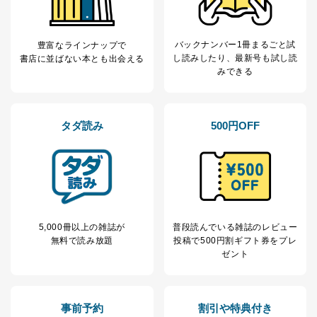
株式会社富士山マガジンサービス
代表取締役会長 西野 伸一郎
個人情報保護管理者: 経営管理グループディレクター 前
バックナンバー1冊まるごと試
田 嘉也
豊富なラインナップで
し読み
したり、最新号も試し読
書店に並ばない本とも出会える
２．利用目的
みできる
当社が取り扱う開示対象個人情報の利用目的は次のとお
りです。
タダ読み
500円OFF
No
個人情報の種類
利用目的
購入商品の配送のため
商品代金回収のため
ｅメール等による商品、サービ
ス、キャンペーン等の広告の案内
当社の定期購読サ
のため
1
ービス等をご利用
個人が特定できない形で取得した
の方の個人情報
閲覧履歴や購買履歴等の情報を分
5,000冊以上の雑誌が
普段読んでいる雑誌のレビュー
析して、趣味・嗜好に
無料で読み放題
投稿で
500円割ギフト券をプレ
応じた新商品・サービスに関する
ゼント
広告のため
当社にお問合わせ
お問い合わせ対応、トラブル対
2
いただいた方の個
処、オペレーター教育など応対品
人情報
質向上のため
事前予約
割引や特典付き