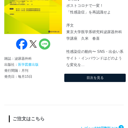
ポストコロナで一変！
「性感染症」を再認識せよ
序文
東京大学医学系研究科泌尿器外科
学講座 久米 春喜
性感染症の動向〜 SNS・出会い系
サイト・インバウンドはどのよう
雑誌：泌尿器外科
出版社：
医学図書出版
な変化を...
発行間隔：月刊
発売日：毎月15日
目次を見る
ご注文はこちら
?