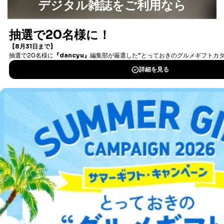
デジタル雑誌をご利用なら
ー等にて公表する利用目的達成の
ため
最新号〜バックナンバーまで7000冊以上の雑誌
（電子
※上記の利用目的のうちNo.1～5については保有個人デ
書籍）が無料で読み放題！
ータ（開示対象個人情報）の利用目的であり、下記4.の
タダ読みサービス
を楽しもう！
開示等のご請求に対応させていただきます。
なお、6、7については、パートナー（提携企業）様又は
各SNS運営会社様にご請求いただきますようお願い致し
DOWNLOAD FOR IOS
ます。
３．個人情報の第三者提供について
DOWNLOAD FOR ANDROID
当社は、取得した個人情報を適切に管理し､あらかじめ
本人の同意を得ることなく第三者に提供することはあり
ご利用方法はこちら
ません。ただし、次の場合は除きます。
法令に基づく場合
人の生命､身体または財産の保護のために必要がある
場合であって、本人の同意を得ることが困難であると
総合案内
き。
公衆衛生の向上または児童の健全な育成の推進のため
アフィリエイト
採用情報
に特に必要がある場合であって、本人の同意を得るこ
とが困難である場合。
国の機関もしくは地方公共団体またはその委託を受け
プレスリリース
お問い合わせ