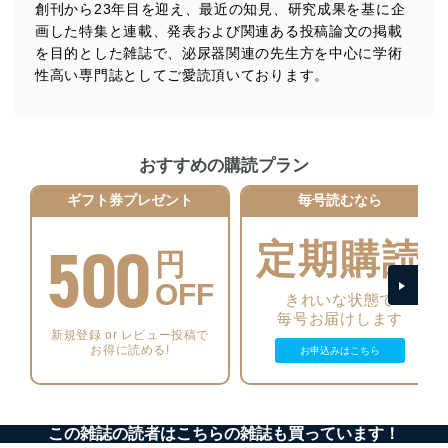
ます。また、目的外利用を行わないために、適切な管理
創刊から23年目を迎え、最近の知見、研究成果を基に企
措置を講じます。
画した特集と連載、発表および関連ある投稿論文の掲載
を目的とした雑誌で、泌尿器関連の先生方を中心に学術
法令遵守
性高い専門誌としてご愛読頂いております。
当社は、個人情報に関連する法令、国が定める指針及び
その他の規範を遵守します。また、当社の管理の仕組み
に、これらの法令及びその他の規範を常に適合させま
す。
おすすめの購読プラン
個人情報の安全管理措置
ギフト券プレゼント
毎号読むなら
当社は、個人情報の正確性及び安全性を確保するため
500
に、下記セキュリティ対策をはじめとする安全対策を実
定期購読
円
施し、個人情報の漏えい、滅失またはき損の防止及び是
正に努めます。
OFF
きれいな状態で
アクセス制御
毎号お届けします
個人データを取り扱うことのできる機器及び当該
新規登録 or レビュー投稿で
機器を取り扱う従業者を明確化し、 個人データへ
お得に読める!
お申込みはこちら
の不要なアクセスを防止しています。
アクセス者の識別と認証
機器に標準装備されているユーザー制御機能（ユ
この雑誌の読者はこちらの雑誌も買っています！
ーザーアカウント制御）により、個人情報データ