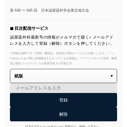
第 640 〜 645 回 日本泌尿器科学会東京地方会
◼︎ 目次配信サービス
泌尿器外科最新号の情報がメルマガで届く♪ メールアド
レスを入力して登録（解除）ボタンを押してください。
※登録は無料です ※登録・解除は、各雑誌の商品ページからお願いします。／~＼
Fujisan.co.jpで既に定期購読をなさっているお客様は、マイページからも登録・解除
及び宛先メールアドレスの変更手続きが可能です。
以下のプライバシーポリシーに同意の上、登録して下さい。