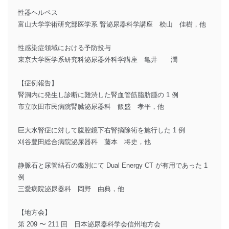
性器ヘルペス
富山大学学術研究部医学系 腎泌尿器科学講座 桧山 佳樹，他
性感染症領域における予防投与
東京大学医学系研究科泌尿器外科学講座 亀井 潤
【症例報告】
腎洞内に発生し診断に難渋した腎血管筋脂肪腫の 1 例
市立吹田市民病院腎臓泌尿器科 飯盛 孝平，他
巨大水腎症に対して腹腔鏡下右腎摘除術を施行した 1 例
刈谷豊田総合病院泌尿器科 藤本 将史，他
静脈石と尿管結石の鑑別にて Dual Energy CT が有用であった 1
例
三愛病院泌尿器科 岡野 由典，他
【地方会】
第 209 〜 211 回 日本泌尿器科学会信州地方会