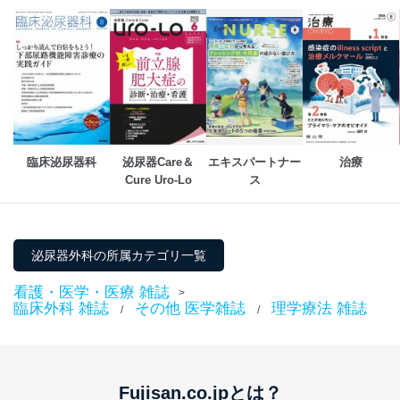
ベース等を取り扱う情報システムを使用する従業
者を識別・認証しています。
外部からの不正アクセス等の防止
個人データを取り扱う機器等のオペレーティング
システムを最新の状態に保持しています。
個人データを取り扱う機器等にセキュリティ対策
ソフトウェア等を導入し、自動更新 機能等の活用
により、これを最新状態としています。
臨床泌尿器科
泌尿器Care＆
エキスパートナー
治療
Cure Uro-Lo
ス
情報システムの使用に伴う漏洩等の防止
メール等により個人データの含まれるファイルを
送信する場合に、当該ファイルへのパスワードを
設定しています。
泌尿器外科の所属カテゴリ一覧
個人情報保護マネジメントシステムの継続的改善
看護・医学・医療 雑誌
>
当社は、内部監査及びマネジメントレビューの機会を通
臨床外科 雑誌
その他 医学雑誌
理学療法 雑誌
/
/
じて、個人情報保護マネジメントシステムを継続的に改
善し、常に最良の状態を維持します。
苦情及び相談受付け窓口
Fujisan.co.jpとは？
貴殿の個人情報及び当社の個人情報保護マネジメントシ