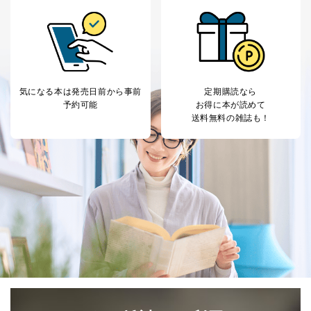
カスタマーQ＆Aサイトの投稿内容
の確認のため
ｅメール等によるカスタマーQ＆A
当社カスタマーQ＆
サイトのサービス内容のご案内の
3
Aサービス利用者
ため
ｅメール等による商品、サービ
ス、キャンペーン等の広告に関す
気になる本は
発売日前から事前
定期購読なら
るご案内のため
予約可能
お得に本が読めて
採用応募者の方の
4
採用選考、ご連絡のため
送料無料の雑誌も！
個人情報
当社の従業者の個
人事、総務などの雇用管理等のた
5
人情報
め
パートナー（提携
購入商品配送のため
企業）からの委託
提携企業及びお客様がご購入され
により当社の
た商品の発売元企業からのｅメー
6
定期購読サービス
ル等による商品、
等をご利用の方の
サービス、キャンペーン等の広告
個人情報
に関するご案内のため
当社のサービス利用状況の把握お
よびその分析のため
お問い合わせ対応、トラブル対
SNS公式アカウン
処、オペレーター教育など応対品
7
トに登録された方
質向上のため
の個人情報
その他当社のプライバシーポリシ