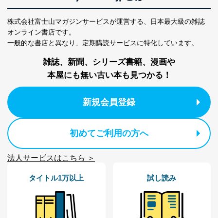
ステムに関するご相談及び苦情については以下までご連
絡ください。
株式会社富士山マガジンサービスが運営する、
日本最大級の雑誌
適切、かつ迅速に対応させていただきます。
オンライン書店です。
一般的な書店と異なり、
定期購読サービスに特化しています。
株式会社富士山マガジンサービス 個人情報問い合わせ
係
雑誌、新聞、シリーズ書籍、漫画や
TEL：0570-200-223
FAX：03-5459-7073
本屋にも無い古い本も見つかる！
e-mail：
cs@fujisan.co.jp
改訂：2025年2月20日
新規会員登録
制定：2005年4月1日
株式会社富士山マガジンサービス
代表取締役会長 西野 伸一郎
初めてご利用の方へ
個人情報の取扱いについて
法人サービスはこちら ＞
１．個人情報保護管理者
当社は以下の個人情報保護管理者を設置し、個人情報保
タイトル1万以上
試し読み
護管理者の責任のもと、個人情報を取得・アクセス・利
用・提供・管理いたします。
東京都渋谷区南平台町16-11