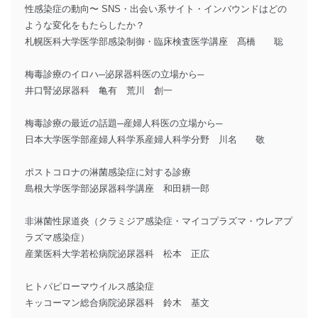
性感染症の動向〜 SNS・出会い系サイト・インバウンドはどの
ような変化をもたらしたか？
札幌医科大学医学部感染制御・臨床検査医学講座 髙橋 聡
梅毒診療のイロハ─泌尿器科医の立場から─
井口腎泌尿器科 亀有 荒川 創一
梅毒診療の最近の話題─産婦人科医の立場から─
日本大学医学部産婦人科学系産婦人科学分野 川名 敬
ポストコロナの淋菌感染症に対する診療
島根大学医学部泌尿器科学講座 和田耕一郎
非淋菌性尿道炎（クラミジア感染症・マイコプラズマ・ウレアプ
ラズマ感染症）
産業医科大学若松病院泌尿器科 松本 正広
ヒトパピローマウイルス感染症
キッコーマン総合病院泌尿器科 鈴木 基文