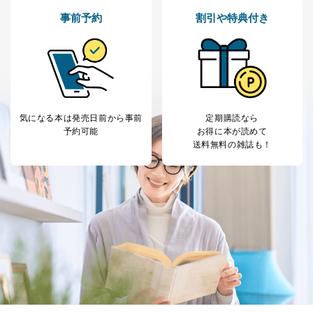
用・提供・管理いたします。
事前予約
割引や特典付き
東京都渋谷区南平台町16-11
株式会社富士山マガジンサービス
代表取締役会長 西野 伸一郎
個人情報保護管理者: 経営管理グループディレクター 前
田 嘉也
２．利用目的
気になる本は
発売日前から事前
定期購読なら
予約可能
お得に本が読めて
当社が取り扱う開示対象個人情報の利用目的は次のとお
送料無料の雑誌も！
りです。
No
個人情報の種類
利用目的
購入商品の配送のため
商品代金回収のため
ｅメール等による商品、サービ
ス、キャンペーン等の広告の案内
当社の定期購読サ
のため
1
ービス等をご利用
個人が特定できない形で取得した
の方の個人情報
閲覧履歴や購買履歴等の情報を分
析して、趣味・嗜好に
応じた新商品・サービスに関する
広告のため