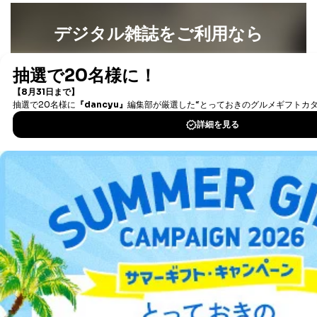
当社にお問合わせ
お問い合わせ対応、トラブル対
2
いただいた方の個
処、オペレーター教育など応対品
人情報
質向上のため
デジタル雑誌をご利用なら
カスタマーQ＆Aサイトの投稿内容
の確認のため
最新号〜バックナンバーまで7000冊以上の雑誌
（電子
ｅメール等によるカスタマーQ＆A
書籍）が無料で読み放題！
当社カスタマーQ＆
サイトのサービス内容のご案内の
3
タダ読みサービス
を楽しもう！
Aサービス利用者
ため
ｅメール等による商品、サービ
ス、キャンペーン等の広告に関す
DOWNLOAD FOR IOS
るご案内のため
採用応募者の方の
4
採用選考、ご連絡のため
個人情報
DOWNLOAD FOR ANDROID
当社の従業者の個
人事、総務などの雇用管理等のた
5
人情報
め
パートナー（提携
購入商品配送のため
ご利用方法はこちら
企業）からの委託
提携企業及びお客様がご購入され
により当社の
た商品の発売元企業からのｅメー
6
定期購読サービス
ル等による商品、
等をご利用の方の
サービス、キャンペーン等の広告
総合案内
個人情報
に関するご案内のため
当社のサービス利用状況の把握お
よびその分析のため
アフィリエイト
採用情報
お問い合わせ対応、トラブル対