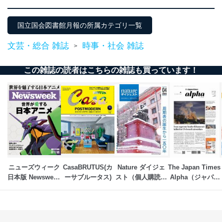
供・開示は行いません。当社においてはこれらの取り組
みを確実にするため、従業者等の教育を徹底してまいり
国立国会図書館月報の所属カテゴリ一覧
ます。また、目的外利用を行わないために、適切な管理
措置を講じます。
文芸・総合 雑誌
時事・社会 雑誌
>
法令遵守
この雑誌の読者はこちらの雑誌も買っています！
当社は、個人情報に関連する法令、国が定める指針及び
その他の規範を遵守します。また、当社の管理の仕組み
に、これらの法令及びその他の規範を常に適合させま
す。
個人情報の安全管理措置
当社は、個人情報の正確性及び安全性を確保するため
に、下記セキュリティ対策をはじめとする安全対策を実
施し、個人情報の漏えい、滅失またはき損の防止及び是
正に努めます。
ニューズウィーク
CasaBRUTUS(カ
Nature ダイジェ
The Japan Times 
日本版 Newsweek 
ーサブルータス)
スト（個人購読専
Alpha（ジャパン
アクセス制御
Japan
用）
タイムズアルフ
個人データを取り扱うことのできる機器及び当該
ァ）
機器を取り扱う従業者を明確化し、 個人データへ
の不要なアクセスを防止しています。