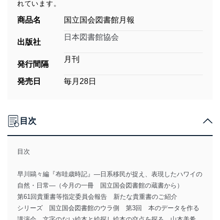
れています。
商品名
国立国会図書館月報
日本図書館協会
出版社
月刊
発行間隔
発売日
毎月28日
目次
目次
早川鷗々編『布哇歳時記』―日系移民が捉え、表現したハワイの
自然・日常―（今月の一冊 国立国会図書館の蔵書から）
第61回貴重書等指定委員会報告 新たな貴重書のご紹介
シリーズ 国立国会図書館のウラ側 第3回 本のデータを作る
講演会 文字のない絵本と絵探し絵本の交点を探る 山本美希