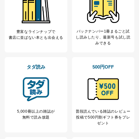
苦情及び相談受付け窓口
貴殿の個人情報及び当社の個人情報保護マネジメントシ
ステムに関するご相談及び苦情については以下までご連
絡ください。
バックナンバー1冊まるごと試
豊富なラインナップで
適切、かつ迅速に対応させていただきます。
し読み
したり、最新号も試し読
書店に並ばない本とも出会える
みできる
株式会社富士山マガジンサービス 個人情報問い合わせ
係
TEL：0570-200-223
FAX：03-5459-7073
タダ読み
500円OFF
e-mail：
cs@fujisan.co.jp
改訂：2025年2月20日
制定：2005年4月1日
株式会社富士山マガジンサービス
代表取締役会長 西野 伸一郎
個人情報の取扱いについて
5,000冊以上の雑誌が
普段読んでいる雑誌のレビュー
１．個人情報保護管理者
無料で読み放題
投稿で
500円割ギフト券をプレ
ゼント
当社は以下の個人情報保護管理者を設置し、個人情報保
護管理者の責任のもと、個人情報を取得・アクセス・利