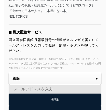
紙と電子の収集・組織化の一元化にむけて（館内スコープ）
『虫めづる日本の人々』（本屋にない本）
NDL TOPICS
◼︎ 目次配信サービス
国立国会図書館月報最新号の情報がメルマガで届く♪ メ
ールアドレスを入力して登録（解除）ボタンを押してく
ださい。
※登録は無料です ※登録・解除は、各雑誌の商品ページからお願いします。／~＼
Fujisan.co.jpで既に定期購読をなさっているお客様は、マイページからも登録・解除
及び宛先メールアドレスの変更手続きが可能です。