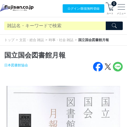
0
ログイン/
新規無料
登録
カート
メニュー
トップ
文芸・総合 雑誌
時事・社会 雑誌
国立国会図書館月報
国立国会図書館月報
日本図書館協会