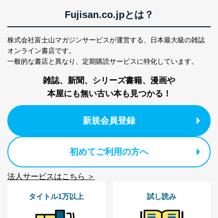
アクセス者の識別と認証
Fujisan.co.jpとは？
機器に標準装備されているユーザー制御機能（ユ
ーザーアカウント制御）により、個人情報データ
ベース等を取り扱う情報システムを使用する従業
株式会社富士山マガジンサービスが運営する、
日本最大級の雑誌
者を識別・認証しています。
オンライン書店です。
外部からの不正アクセス等の防止
一般的な書店と異なり、
定期購読サービスに特化しています。
個人データを取り扱う機器等のオペレーティング
システムを最新の状態に保持しています。
雑誌、新聞、シリーズ書籍、漫画や
個人データを取り扱う機器等にセキュリティ対策
本屋にも無い古い本も見つかる！
ソフトウェア等を導入し、自動更新 機能等の活用
により、これを最新状態としています。
新規会員登録
情報システムの使用に伴う漏洩等の防止
メール等により個人データの含まれるファイルを
送信する場合に、当該ファイルへのパスワードを
初めてご利用の方へ
設定しています。
個人情報保護マネジメントシステムの継続的改善
法人サービスはこちら ＞
当社は、内部監査及びマネジメントレビューの機会を通
タイトル1万以上
試し読み
じて、個人情報保護マネジメントシステムを継続的に改
善し、常に最良の状態を維持します。