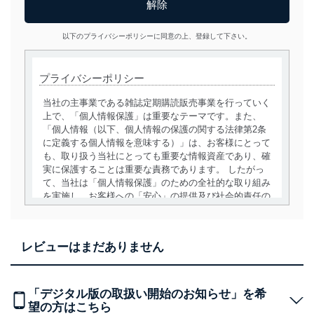
以下のプライバシーポリシーに同意の上、登録して下さい。
プライバシーポリシー
当社の主事業である雑誌定期購読販売事業を行っていく
上で、「個人情報保護」は重要なテーマです。また、
「個人情報（以下、個人情報の保護の関する法律第2条
に定義する個人情報を意味する）」は、お客様にとって
も、取り扱う当社にとっても重要な情報資産であり、確
実に保護することは重要な責務であります。 したがっ
て、当社は「個人情報保護」のための全社的な取り組み
を実施し、お客様への「安心」の提供及び社会的責任の
責務を果たすことを確実にいたします。
個人情報の取得・利用・提供について
レビューはまだありません
当社は、個人情報の取得・利用・提供に際して、その利
用目的を明確にし、本人の同意を得たうえで利用目的の
達成に必要な範囲内で適法かつ公正な手段によって取
「デジタル版の取扱い開始のお知らせ」を希
得・利用・提供を行います。また、当社が保有している
望の方はこちら
個人情報は、同意を得ずに目的外利用、第三者への提