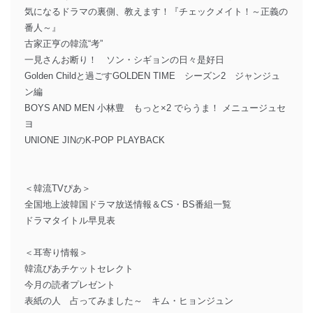
気になるドラマの裏側、教えます！『チェックメイト！～正義の
番人～』
古家正亨の韓流“考”
一見さんお断り！ ソン・シギョンの日々是好日
Golden Childと過ごすGOLDEN TIME シーズン2 ジャンジュ
ン編
BOYS AND MEN 小林豊 もっと×2 でらうま！ メニュージュセ
ヨ
UNIONE JINのK-POP PLAYBACK
＜韓流TVぴあ＞
全国地上波韓国ドラマ放送情報＆CS・BS番組一覧
ドラマタイトル早見表
＜耳寄り情報＞
韓流ぴあチケットセレクト
今月の読者プレゼント
表紙の人 占ってみました～ キム・ヒョンジュン