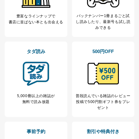
個人情報保護管理者: 経営管理グループディレクター 前
田 嘉也
バックナンバー1冊まるごと試
豊富なラインナップで
２．利用目的
し読み
したり、最新号も試し読
書店に並ばない本とも出会える
みできる
当社が取り扱う開示対象個人情報の利用目的は次のとお
りです。
No
個人情報の種類
利用目的
タダ読み
500円OFF
購入商品の配送のため
商品代金回収のため
ｅメール等による商品、サービ
ス、キャンペーン等の広告の案内
当社の定期購読サ
のため
1
ービス等をご利用
個人が特定できない形で取得した
の方の個人情報
閲覧履歴や購買履歴等の情報を分
析して、趣味・嗜好に
5,000冊以上の雑誌が
普段読んでいる雑誌のレビュー
応じた新商品・サービスに関する
無料で読み放題
投稿で
500円割ギフト券をプレ
広告のため
ゼント
当社にお問合わせ
お問い合わせ対応、トラブル対
2
いただいた方の個
処、オペレーター教育など応対品
人情報
質向上のため
事前予約
割引や特典付き
カスタマーQ＆Aサイトの投稿内容
の確認のため