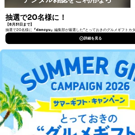
ため
※上記の利用目的のうちNo.1～5については保有個人デ
最新号〜バックナンバーまで7000冊以上の雑誌
（電子
ータ（開示対象個人情報）の利用目的であり、下記4.の
書籍）が無料で読み放題！
開示等のご請求に対応させていただきます。
タダ読みサービス
を楽しもう！
なお、6、7については、パートナー（提携企業）様又は
各SNS運営会社様にご請求いただきますようお願い致し
ます。
DOWNLOAD FOR IOS
３．個人情報の第三者提供について
DOWNLOAD FOR ANDROID
当社は、取得した個人情報を適切に管理し､あらかじめ
本人の同意を得ることなく第三者に提供することはあり
ません。ただし、次の場合は除きます。
ご利用方法はこちら
法令に基づく場合
人の生命､身体または財産の保護のために必要がある
場合であって、本人の同意を得ることが困難であると
き。
総合案内
公衆衛生の向上または児童の健全な育成の推進のため
に特に必要がある場合であって、本人の同意を得るこ
アフィリエイト
採用情報
とが困難である場合。
国の機関もしくは地方公共団体またはその委託を受け
た者が法令の定める事務を遂行することに対して協力
プレスリリース
お問い合わせ
する必要がある場合であって、本人の同意を得ること