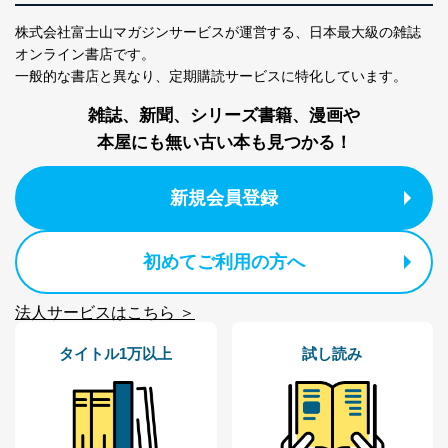
絡ください。
適切、かつ迅速に対応させていただきます。
株式会社富士山マガジンサービスが運営する、
日本最大級の雑誌
オンライン書店です。
株式会社富士山マガジンサービス 個人情報問い合わせ
一般的な書店と異なり、
定期購読サービスに特化しています。
係
TEL：0570-200-223
雑誌、新聞、シリーズ書籍、漫画や
FAX：03-5459-7073
e-mail：
cs@fujisan.co.jp
本屋にも無い古い本も見つかる！
改訂：2025年2月20日
制定：2005年4月1日
新規会員登録
株式会社富士山マガジンサービス
代表取締役会長 西野 伸一郎
個人情報の取扱いについて
初めてご利用の方へ
１．個人情報保護管理者
法人サービスはこちら ＞
当社は以下の個人情報保護管理者を設置し、個人情報保
護管理者の責任のもと、個人情報を取得・アクセス・利
タイトル1万以上
試し読み
用・提供・管理いたします。
東京都渋谷区南平台町16-11
株式会社富士山マガジンサービス
代表取締役会長 西野 伸一郎