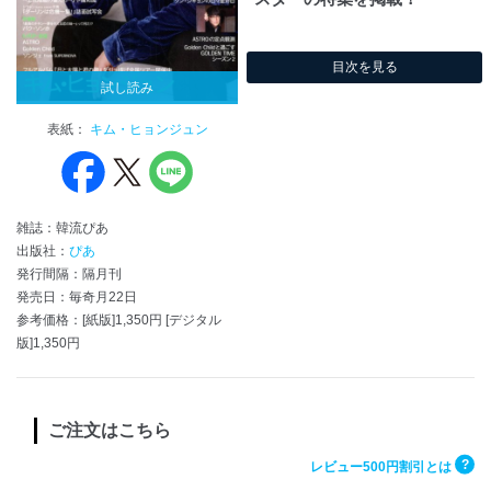
目次を見る
試し読み
表紙：
キム・ヒョンジュン
雑誌：韓流ぴあ
出版社：
ぴあ
発行間隔：隔月刊
発売日：毎奇月22日
参考価格：[紙版]1,350円 [デジタル
版]1,350円
ご注文はこちら
?
レビュー500円割引とは