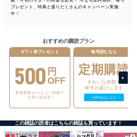
プレゼント、特典と盛りだくさんのキャンペーン実施
法令遵守
中！
当社は、個人情報に関連する法令、国が定める指針及び
その他の規範を遵守します。また、当社の管理の仕組み
に、これらの法令及びその他の規範を常に適合させま
す。
おすすめの購読プラン
個人情報の安全管理措置
ギフト券プレゼント
毎号読むなら
当社は、個人情報の正確性及び安全性を確保するため
500
に、下記セキュリティ対策をはじめとする安全対策を実
定期購読
円
施し、個人情報の漏えい、滅失またはき損の防止及び是
正に努めます。
OFF
きれいな状態で
アクセス制御
毎号お届けします
個人データを取り扱うことのできる機器及び当該
新規登録 or レビュー投稿で
機器を取り扱う従業者を明確化し、 個人データへ
お得に読める!
お申込みはこちら
の不要なアクセスを防止しています。
アクセス者の識別と認証
機器に標準装備されているユーザー制御機能（ユ
この雑誌の読者はこちらの雑誌も買っています！
ーザーアカウント制御）により、個人情報データ
ベース等を取り扱う情報システムを使用する従業