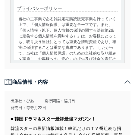
プライバシーポリシー
当社の主事業である雑誌定期購読販売事業を行っていく
上で、「個人情報保護」は重要なテーマです。また、
「個人情報（以下、個人情報の保護の関する法律第2条
に定義する個人情報を意味する）」は、お客様にとって
も、取り扱う当社にとっても重要な情報資産であり、確
実に保護することは重要な責務であります。 したがっ
て、当社は「個人情報保護」のための全社的な取り組み
を実施し、お客様への「安心」の提供及び社会的責任の
責務を果たすことを確実にいたします。
個人情報の取得・利用・提供について
商品情報・内容
当社は、個人情報の取得・利用・提供に際して、その利
用目的を明確にし、本人の同意を得たうえで利用目的の
達成に必要な範囲内で適法かつ公正な手段によって取
出版社：
ぴあ
発行間隔：隔月刊
得・利用・提供を行います。また、当社が保有している
発売日：毎奇月22日
個人情報は、同意を得ずに目的外利用、第三者への提
供・開示は行いません。当社においてはこれらの取り組
■ 韓国ドラマ＆スター最詳最強マガジン！
みを確実にするため、従業者等の教育を徹底してまいり
ます。また、目的外利用を行わないために、適切な管理
韓流スターの最新情報満載！韓流だけのＴＶ番組表も掲
措置を講じます。
載！今旬のスターの特集も必見！ 今なら送料無料、毎号