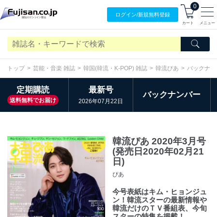
0
ログイン/
新規無料
登録
カート
メニュー
トップ
芸能・音楽 雑誌
韓国(韓流・K-POP) 雑誌
韓流ぴあ
バックナン
定期購読
最新号
バックナンバー
送料無料でお届け
2026年07月22日
韓流ぴあ 2020年3月号
(発売日2020年02月21
日)
ぴあ
今号表紙はキム・ヒョンジュ
ン！韓流スターの最新情報や
韓流だけのＴＶ番組表、今旬
スターの特集を掲載！