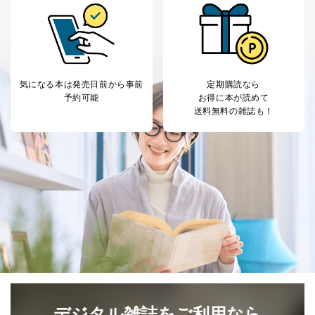
ｅメール等によるカスタマーQ＆A
当社カスタマーQ＆
サイトのサービス内容のご案内の
3
Aサービス利用者
ため
ｅメール等による商品、サービ
ス、キャンペーン等の広告に関す
るご案内のため
気になる本は
発売日前から事前
定期購読なら
採用応募者の方の
4
採用選考、ご連絡のため
予約可能
お得に本が読めて
個人情報
送料無料の雑誌も！
当社の従業者の個
人事、総務などの雇用管理等のた
5
人情報
め
パートナー（提携
購入商品配送のため
企業）からの委託
提携企業及びお客様がご購入され
により当社の
た商品の発売元企業からのｅメー
6
定期購読サービス
ル等による商品、
等をご利用の方の
サービス、キャンペーン等の広告
個人情報
に関するご案内のため
当社のサービス利用状況の把握お
よびその分析のため
お問い合わせ対応、トラブル対
SNS公式アカウン
処、オペレーター教育など応対品
7
トに登録された方
質向上のため
の個人情報
その他当社のプライバシーポリシ
ー等にて公表する利用目的達成の
デジタル雑誌をご利用なら