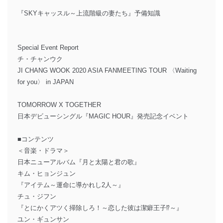
『SKYキャッスル～上流階級の妻たち』予備知識
Special Event Report
チ・チャンウク
JI CHANG WOOK 2020 ASIA FANMEETING TOUR 〈Waiting
for you〉 in JAPAN
TOMORROW X TOGETHER
日本デビューシングル『MAGIC HOUR』発売記念イベント
■コンテンツ
＜音楽・ドラマ＞
日本ニューアルバム『月と太陽と君の歌』
キム・ヒョンジュン
『アイテム～運命に導かれし2人～』
チュ・ジフン
『とにかくアツく掃除しろ！～恋した彼は潔癖王子⁉～』
ユン・ギュンサン