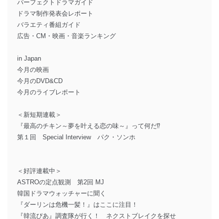
パーフェクトドラマガイド
ドラマ制作発表会レポート
バラエティ番組ガイド
広告・CM・映画・音楽ランキング
in Japan
今月の映画
今月のDVD&CD
今月のライブレポート
＜新短期連載＞
『最高のチキン～夢を叶える恋の味～』って何だ⁉
第１回 Special Interview パク・ソンホ
＜好評連載中＞
ASTROの定点観測 第2回 MJ
韓国ドラマウォッチャーに聞く
『ダーリンは危機一髪！』はここに注目！
『韓流ぴあ』調査隊が行く！ ネクストブレイクを探せ