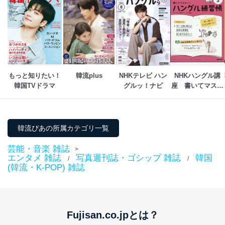
者を識別・認証しています。
外部からの不正アクセス等の防止
個人データを取り扱う機器等のオペレーティング
システムを最新の状態に保持しています。
個人データを取り扱う機器等にセキュリティ対策
ソフトウェア等を導入し、自動更新 機能等の活用
により、これを最新状態としています。
もっと知りたい！
韓流plus
NHKテレビ ハン
NHKハングル講
韓国TVドラマ
グルッ！ナビ
座　書いてマスタ
情報システムの使用に伴う漏洩等の防止
メール等により個人データの含まれるファイルを
ー！ハングル練習
送信する場合に、当該ファイルへのパスワードを
帳
設定しています。
韓流ぴあの所属カテゴリ一覧
個人情報保護マネジメントシステムの継続的改善
芸能・音楽 雑誌
>
当社は、内部監査及びマネジメントレビューの機会を通
エンタメ 雑誌
写真週刊誌・ゴシップ 雑誌
韓国
/
/
じて、個人情報保護マネジメントシステムを継続的に改
(韓流・K-POP) 雑誌
善し、常に最良の状態を維持します。
苦情及び相談受付け窓口
貴殿の個人情報及び当社の個人情報保護マネジメントシ
Fujisan.co.jpとは？
ステムに関するご相談及び苦情については以下までご連