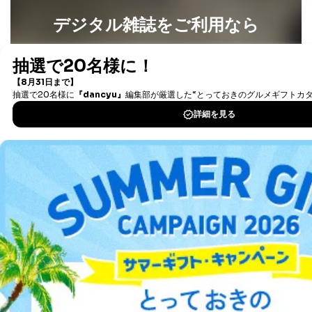
デジタル雑誌をご利用なら
最新号〜バックナンバーまで7000冊以上の雑誌
（電子
書籍）が無料で読み放題！
タダ読みサービス
を楽しもう！
DOWNLOAD FOR IOS
DOWNLOAD FOR ANDROID
ご利用方法はこちら
総合案内
アフィリエイト
採用情報