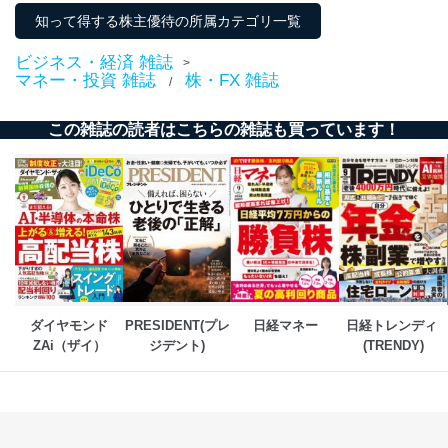
知って得する株主優待の所属カテゴリ一覧
ビジネス・経済 雑誌
>
マネー・投資 雑誌
株・FX 雑誌
/
この雑誌の読者はこちらの雑誌も買っています！
ダイヤモンド
PRESIDENT(プレ
日経マネー
日経トレンディ 
ZAi（ザイ）
ジデント)
(TRENDY)