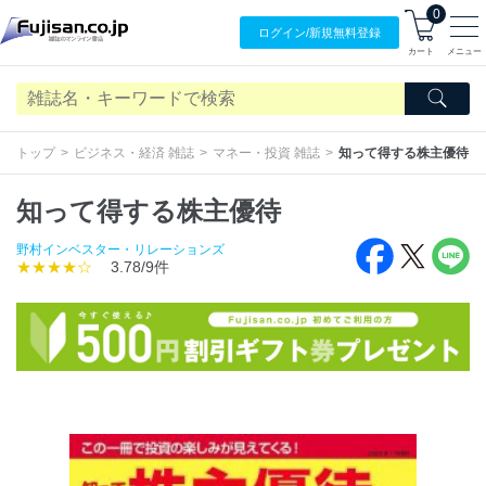
0
ログイン/
新規無料
登録
カート
メニュー
トップ
ビジネス・経済 雑誌
マネー・投資 雑誌
知って得する株主優待
知って得する株主優待
野村インベスター・リレーションズ
★★★★☆
3.78/9件