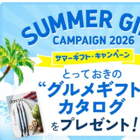
DOWNLOAD FOR ANDROID
ご利用方法はこちら
総合案内
アフィリエイト
採用情報
プレスリリース
お問い合わせ
利用規約
プライバシーポリシー
特定商取引法に基づく表示
会社案内
出版社の皆様へ
投資家の皆様へ
サイトマップ
©︎2002 FUJISAN MAGAZINE SERVICE CO., Ltd.