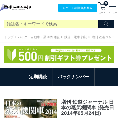
0
ログイン/
新規無料
登録
カート
メニュー
トップ
バイク・自動車・乗り物 雑誌
鉄道・電車 雑誌
増刊 鉄道ジャーナ
定期購読
バックナンバー
増刊 鉄道ジャーナル 日
本の蒸気機関車 (発売日
2014年05月24日)