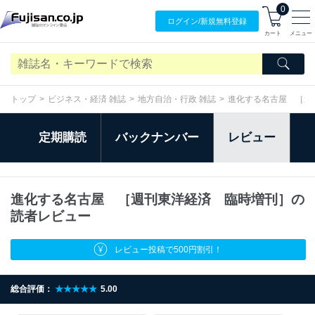
0
ログイン/
新規無料
登録
カート
メニュー
トップ
ビジネス・経済 雑誌
地方自治・行政 雑誌
進化する名古屋 ［週
定期購読
バックナンバー
レビュー
進化する名古屋 ［週刊東洋経済 臨時増刊］の
読者レビュー
レビュー投稿で500円割引！
総合評価：
★★★★★
5.00