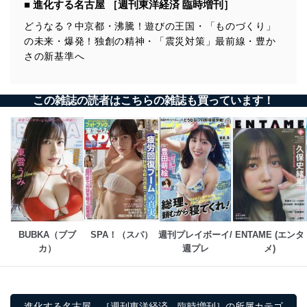
■ 進化する名古屋 ［週刊東洋経済 臨時増刊］
どうなる？中京都・沸騰！遊びの王国・「ものづくり」
の未来・爆発！独創の精神・「震災対策」最前線・豊か
さの新基準へ
この雑誌の読者はこちらの雑誌も買っています！
BUBKA（ブブ
SPA！（スパ）
週刊プレイボーイ/
ENTAME (エンタ
カ）
週プレ
メ)
進化する名古屋 ［週刊東洋経済 臨時増刊］の所属カテゴ