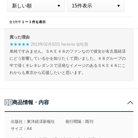
全1件中
1 〜 1 件を表示
買った理由
★★★★★
2013年02月02日 ha-ta-ta 会社員
単純ですみません。ＳＫＥ４８のファンなので彼女が名古屋経済
にどう影響しているかを知りたくて買いました。４８グループの
中で清くキレキレダンスで活発なイメージのあるＳＫＥ４８にこ
れからも東京から応援したいと思います。
商品情報・内容
出版社：
東洋経済新報社
発行間隔：既刊
サイズ：A4