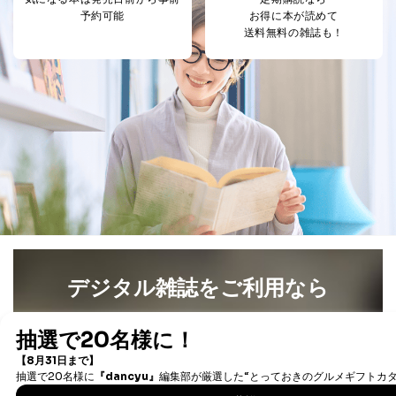
析して、趣味・嗜好に
予約可能
お得に本が読めて
応じた新商品・サービスに関する
送料無料の雑誌も！
広告のため
当社にお問合わせ
お問い合わせ対応、トラブル対
2
いただいた方の個
処、オペレーター教育など応対品
人情報
質向上のため
カスタマーQ＆Aサイトの投稿内容
の確認のため
ｅメール等によるカスタマーQ＆A
当社カスタマーQ＆
サイトのサービス内容のご案内の
3
Aサービス利用者
ため
ｅメール等による商品、サービ
ス、キャンペーン等の広告に関す
るご案内のため
採用応募者の方の
4
採用選考、ご連絡のため
個人情報
当社の従業者の個
人事、総務などの雇用管理等のた
デジタル雑誌をご利用なら
5
人情報
め
パートナー（提携
購入商品配送のため
最新号〜バックナンバーまで7000冊以上の雑誌
（電子
企業）からの委託
提携企業及びお客様がご購入され
書籍）が無料で読み放題！
により当社の
た商品の発売元企業からのｅメー
6
タダ読みサービス
を楽しもう！
定期購読サービス
ル等による商品、
等をご利用の方の
サービス、キャンペーン等の広告