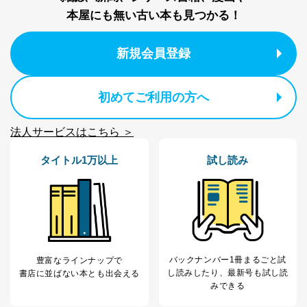
当社は、内部監査及びマネジメントレビューの機会を通
本屋にも無い古い本も見つかる！
じて、個人情報保護マネジメントシステムを継続的に改
善し、常に最良の状態を維持します。
新規会員登録
苦情及び相談受付け窓口
貴殿の個人情報及び当社の個人情報保護マネジメントシ
ステムに関するご相談及び苦情については以下までご連
初めてご利用の方へ
絡ください。
適切、かつ迅速に対応させていただきます。
法人サービスはこちら ＞
株式会社富士山マガジンサービス 個人情報問い合わせ
係
タイトル1万以上
試し読み
TEL：0570-200-223
FAX：03-5459-7073
e-mail：
cs@fujisan.co.jp
改訂：2025年2月20日
制定：2005年4月1日
株式会社富士山マガジンサービス
代表取締役会長 西野 伸一郎
バックナンバー1冊まるごと試
豊富なラインナップで
し読み
したり、最新号も試し読
書店に並ばない本とも出会える
個人情報の取扱いについて
みできる
１．個人情報保護管理者