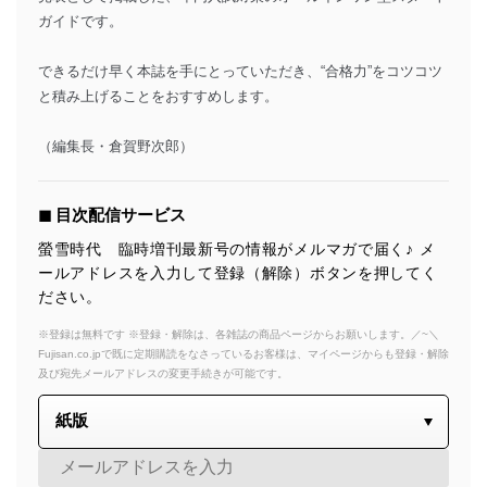
ガイドです。
できるだけ早く本誌を手にとっていただき、“合格力”をコツコツ
と積み上げることをおすすめします。
（編集長・倉賀野次郎）
◼︎ 目次配信サービス
螢雪時代 臨時増刊最新号の情報がメルマガで届く♪ メ
ールアドレスを入力して登録（解除）ボタンを押してく
ださい。
※登録は無料です ※登録・解除は、各雑誌の商品ページからお願いします。／~＼
Fujisan.co.jpで既に定期購読をなさっているお客様は、マイページからも登録・解除
及び宛先メールアドレスの変更手続きが可能です。