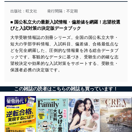
用目的を明確にし、本人の同意を得たうえで利用目的の
達成に必要な範囲内で適法かつ公正な手段によって取
出版社：
旺文社
発行間隔：不定期
得・利用・提供を行います。また、当社が保有している
個人情報は、同意を得ずに目的外利用、第三者への提
■ 国公私立大の最新入試情報・偏差値を網羅！志望校選
供・開示は行いません。当社においてはこれらの取り組
びと入試対策の決定版データブック
みを確実にするため、従業者等の教育を徹底してまいり
ます。また、目的外利用を行わないために、適切な管理
大学受験情報誌の別冊シリーズ。全国の国公私立大学・
措置を講じます。
短大の学部学科情報、入試科目、偏差値、合格最低点な
どを完全網羅した、圧倒的な情報量を誇る総合データブ
法令遵守
ックです。客観的なデータに基づき、受験生の的確な志
望校決定や効果的な入試対策をサポートする、受験生・
当社は、個人情報に関連する法令、国が定める指針及び
その他の規範を遵守します。また、当社の管理の仕組み
保護者必携の決定版です。
に、これらの法令及びその他の規範を常に適合させま
す。
この雑誌の読者はこちらの雑誌も買っています！
個人情報の安全管理措置
当社は、個人情報の正確性及び安全性を確保するため
に、下記セキュリティ対策をはじめとする安全対策を実
施し、個人情報の漏えい、滅失またはき損の防止及び是
正に努めます。
アクセス制御