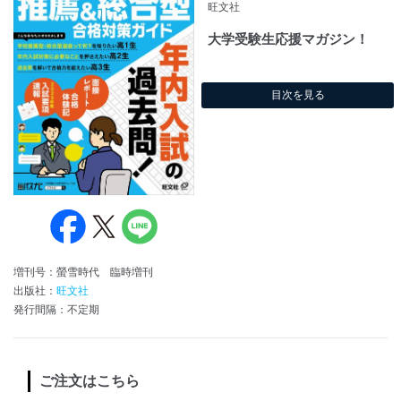
旺文社
大学受験生応援マガジン！
目次を見る
増刊号：螢雪時代 臨時増刊
出版社：
旺文社
発行間隔：不定期
ご注文はこちら