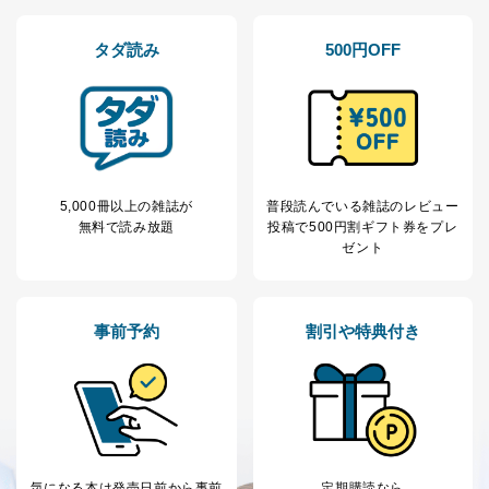
当社は以下の個人情報保護管理者を設置し、個人情報保
タダ読み
500円OFF
護管理者の責任のもと、個人情報を取得・アクセス・利
用・提供・管理いたします。
東京都渋谷区南平台町16-11
株式会社富士山マガジンサービス
代表取締役会長 西野 伸一郎
個人情報保護管理者: 経営管理グループディレクター 前
田 嘉也
5,000冊以上の雑誌が
普段読んでいる雑誌のレビュー
無料で読み放題
投稿で
500円割ギフト券をプレ
２．利用目的
ゼント
当社が取り扱う開示対象個人情報の利用目的は次のとお
りです。
事前予約
割引や特典付き
No
個人情報の種類
利用目的
購入商品の配送のため
商品代金回収のため
ｅメール等による商品、サービ
ス、キャンペーン等の広告の案内
当社の定期購読サ
のため
1
ービス等をご利用
個人が特定できない形で取得した
の方の個人情報
閲覧履歴や購買履歴等の情報を分
気になる本は
発売日前から事前
定期購読なら