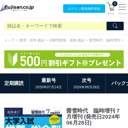
0
ログイン/
新規無料
登録
カート
メニュー
トップ
教育・語学 雑誌
試験問題集・資格 雑誌
螢雪時代 臨時増刊
最新号
次号
定期購読
バック
2026年07月14日
2026年08月28日
螢雪時代 臨時増刊 7
月増刊 (発売日2024年
06月28日)