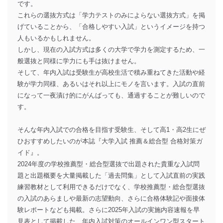
です。
これらの選抜方式は「学力テストのみによらない選抜方式」を掲
げていることから、「合格しやすい入試」というイメージを持つ
人もいるかもしれません。
しかし、現在の入試方式は多くの大学で学力を測定するため、一
般選抜と同様に学力にも手は抜けません。
そして、年内入試は受験生が高校生活で積み重ねてきた活動や経
験が学力同様、あるいはそれ以上にモノを言います。入試の直前
になって一夜漬け的にがんばっても、通過することが難しいので
す。
そんな年内入試での合格を目指す受験生、そして高1・高2生にぜ
ひおすすめしたいのが本誌『大学入試 推薦＆総合型 合格対策ガ
イド』。
2024年度の学校推薦型・総合型選抜で出題された貴重な入試問
題と出題概要を大量掲載した「過去問集」として入試直前の実践
練習教材として利用できるだけでなく、学校推薦型・総合型選抜
の入試のあらましや最新の志望動向、さらに合格体験記や面接体
験レポートなども掲載。さらに2025年入試の実施内容速報を早
見表として掲載した、年内入試対策のオールインワン型スタート