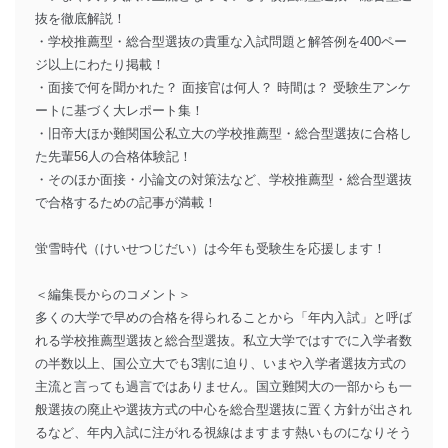
抜を徹底解説！
・学校推薦型・総合型選抜の貴重な入試問題と解答例を400ペー
ジ以上にわたり掲載！
・面接で何を聞かれた？ 面接官は何人？ 時間は？ 受験生アンケ
ートに基づく大レポート集！
・旧帝大ほか難関国公私立大の学校推薦型・総合型選抜に合格し
た先輩56人の合格体験記！
・そのほか面接・小論文の対策法など、学校推薦型・総合型選抜
で合格するための記事が満載！
蛍雪時代（けいせつじだい）は今年も受験生を応援します！
＜編集長からのコメント＞
多くの大学で早めの合格を得られることから「年内入試」と呼ば
れる学校推薦型選抜と総合型選抜。私立大学ではすでに入学者数
の半数以上、国公立大でも3割に迫り、いまや入学者選抜方式の
主流と言っても過言ではありません。国立難関大の一部からも一
般選抜の廃止や選抜方式の中心を総合型選抜に置く方針が出され
るなど、年内入試に注がれる視線はますます熱いものになりそう