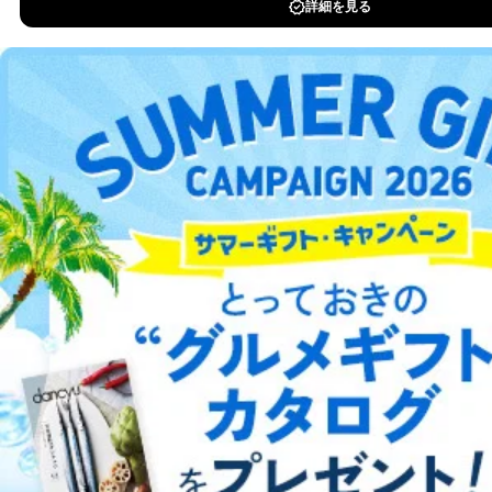
個人情報
に関するご案内のため
DOWNLOAD FOR IOS
当社のサービス利用状況の把握お
よびその分析のため
DOWNLOAD FOR ANDROID
お問い合わせ対応、トラブル対
SNS公式アカウン
処、オペレーター教育など応対品
7
トに登録された方
質向上のため
の個人情報
その他当社のプライバシーポリシ
ご利用方法はこちら
ー等にて公表する利用目的達成の
ため
※上記の利用目的のうちNo.1～5については保有個人デ
ータ（開示対象個人情報）の利用目的であり、下記4.の
総合案内
開示等のご請求に対応させていただきます。
なお、6、7については、パートナー（提携企業）様又は
アフィリエイト
採用情報
各SNS運営会社様にご請求いただきますようお願い致し
ます。
プレスリリース
お問い合わせ
３．個人情報の第三者提供について
当社は、取得した個人情報を適切に管理し､あらかじめ
利用規約
プライバシーポリシー
特定商取引法に基づく表示
会社案内
出版社の皆様へ
本人の同意を得ることなく第三者に提供することはあり
投資家の皆様へ
サイトマップ
ません。ただし、次の場合は除きます。
法令に基づく場合
人の生命､身体または財産の保護のために必要がある