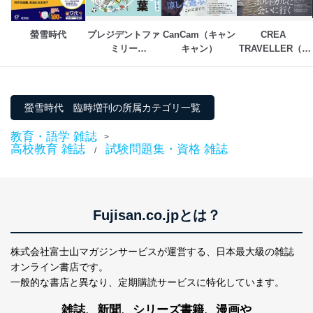
個人データを取り扱うことのできる機器及び当該
機器を取り扱う従業者を明確化し、 個人データへ
の不要なアクセスを防止しています。
螢雪時代
プレジデントファ
CanCam（キャン
CREA 
ミリー
キャン）
TRAVELLER（ク
アクセス者の識別と認証
（PRESIDENT 
レアトラベラー）
機器に標準装備されているユーザー制御機能（ユ
Family）
ーザーアカウント制御）により、個人情報データ
ベース等を取り扱う情報システムを使用する従業
者を識別・認証しています。
螢雪時代 臨時増刊の所属カテゴリ一覧
外部からの不正アクセス等の防止
教育・語学 雑誌
>
個人データを取り扱う機器等のオペレーティング
高校教育 雑誌
試験問題集・資格 雑誌
/
システムを最新の状態に保持しています。
個人データを取り扱う機器等にセキュリティ対策
ソフトウェア等を導入し、自動更新 機能等の活用
により、これを最新状態としています。
Fujisan.co.jpとは？
情報システムの使用に伴う漏洩等の防止
メール等により個人データの含まれるファイルを
株式会社富士山マガジンサービスが運営する、
日本最大級の雑誌
送信する場合に、当該ファイルへのパスワードを
設定しています。
オンライン書店です。
一般的な書店と異なり、
定期購読サービスに特化しています。
個人情報保護マネジメントシステムの継続的改善
雑誌、新聞、シリーズ書籍、漫画や