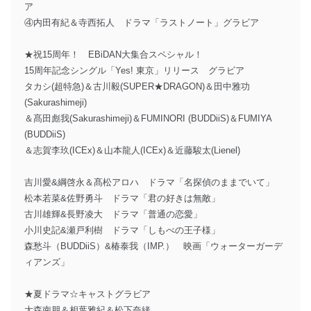
ア
④内田有紀＆寺西拓人 ドラマ「ラストノート」グラビア
★祝15周年！ EBiDAN大集合スペシャル！
15周年記念シングル「Yes! 東京」リリース グラビア
タカシ(超特急)＆古川毅(SUPER★DRAGON)＆田中雅功
(Sakurashimeji)
＆髙田彪我(Sakurashimeji)＆FUMINORI (BUDDiiS)＆FUMIYA
(BUDDiiS)
＆志賀李玖(ICEx)＆山本龍人(ICEx)＆近藤駿太(Lienel)
吉川愛&綱啓永＆髙松アロハ ドラマ「名探偵のままでいて」
松本若菜&佐野勇斗 ドラマ「君の好きは無敵」
古川雄輝&長野凌大 ドラマ「普通の恋愛」
小川史記&瀬戸利樹 ドラマ「しもべの王子様」
森愁斗（BUDDiiS）&椿泰我（IMP.） 映画「ウォーターガーデ
ィアンズ」
★夏ドラマ☆キャストグラビア
大森南朋＆相葉雅紀＆松下奈緒