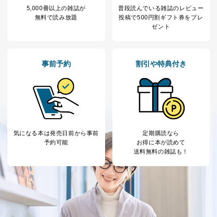
委託先：カスタマーサポート支援会社 、クレジッ
5,000冊以上の雑誌が
普段読んでいる雑誌のレビュー
トカード決済などの決済代行・料金回収会社、広
無料で読み放題
投稿で
500円割ギフト券をプレ
告配信サービス会社
ゼント
提供先：出版社、出版物発売元、卸売会社、販売
店など商品の供給者、梱包会社、配送会社、新聞
販売店などの梱包・配送・配達会社
事前予約
割引や特典付き
４．開示対象個人情報の「開示」「訂正」等の請求につ
いて
当社は、本人から、開示対象個人情報について利用目的
の通知を求められた場合には、遅滞なくこれに応じま
す。ただし、以下①～④のいずれかに該当する場合は、
利用目的の通知を行なうことはできません。そのとき
気になる本は
発売日前から事前
定期購読なら
は、本人に遅滞無くその旨を通知するとともに、理由を
予約可能
お得に本が読めて
説明させていただきます。
送料無料の雑誌も！
①利用目的を本人に通知し、又は公表することによって
本人又は第三者の生命、身体、財産その他の権利利益を
害するおそれがある場合
②利用目的を本人に通知し、又は公表することによって
当該事業者の権利又は正当な利益を害するおそれがある
場合
③国の機関又は地方公共団体が法令の定める事務を遂行