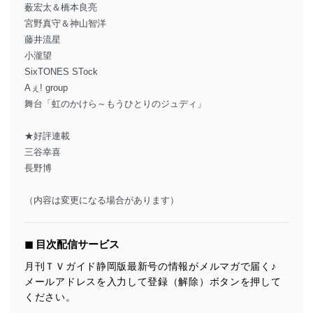
薮宏太＆橋本良亮
宮野真守＆神山智洋
藤井流星
小瀧望
SixTONES STock
Aぇ! group
舞台「虹のかけら～もうひとりのジュディ」
★好評連載
三谷幸喜
長野博
（内容は変更になる場合があります）
◼︎ 目次配信サービス
月刊ＴＶガイド静岡版最新号の情報がメルマガで届く♪
メールアドレスを入力して登録（解除）ボタンを押して
ください。