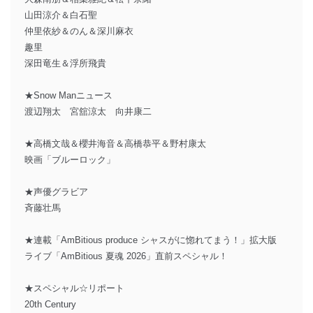
山田涼介＆白石聖
仲里依紗＆のん＆深川麻衣
趣里
深田竜生＆浮所飛貴
★Snow Manニュース
渡辺翔太 宮舘涼太 向井康二
★高橋文哉＆櫻井海音＆高橋恭平＆野村康太
映画「ブルーロック」
★声優グラビア
斉藤壮馬
★連載「AmBitious produce シャスがに惚れてまう！」拡大版
ライブ「AmBitious 夏魂 2026」直前スペシャル！
★スペシャル☆リポート
20th Century