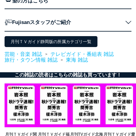
望の方はこちら
No
個人情報の種類
利用目的
購入商品の配送のため
商品代金回収のため
ｅメール等による商品、サービ
Fujisanスタッフがご紹介
ス、キャンペーン等の広告の案内
当社の定期購読サ
のため
1
ービス等をご利用
個人が特定できない形で取得した
の方の個人情報
月刊ＴＶガイド静岡版の所属カテゴリ一覧
閲覧履歴や購買履歴等の情報を分
析して、趣味・嗜好に
芸能・音楽 雑誌
テレビガイド・番組表 雑誌
>
応じた新商品・サービスに関する
旅行・タウン情報 雑誌
東海 雑誌
>
広告のため
当社にお問合わせ
お問い合わせ対応、トラブル対
2
いただいた方の個
処、オペレーター教育など応対品
この雑誌の読者はこちらの雑誌も買っています！
人情報
質向上のため
カスタマーQ＆Aサイトの投稿内容
の確認のため
ｅメール等によるカスタマーQ＆A
当社カスタマーQ＆
サイトのサービス内容のご案内の
3
Aサービス利用者
ため
ｅメール等による商品、サービ
ス、キャンペーン等の広告に関す
るご案内のため
採用応募者の方の
4
採用選考、ご連絡のため
月刊ＴＶガイド関
月刊ＴＶガイド福
月刊TVガイド北海
月刊ＴＶガイド愛