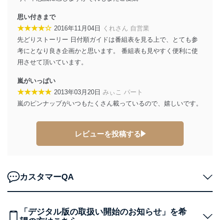
改訂：2025年2月20日
思い付きまで
制定：2005年4月1日
★★★★☆
株式会社富士山マガジンサービス
2016年11月04日
くれさん 自営業
代表取締役会長 西野 伸一郎
先どりストーリー 日付順ガイドは番組表を見る上で、とても参
考にとなり良き企画かと思います。 番組表も見やすく便利に使
個人情報の取扱いについて
用させて頂いています。
１．個人情報保護管理者
嵐がいっぱい
当社は以下の個人情報保護管理者を設置し、個人情報保
★★★★★
2013年03月20日
みぃこ パート
護管理者の責任のもと、個人情報を取得・アクセス・利
嵐のピンナップがいつもたくさん載っているので、嬉しいです。
用・提供・管理いたします。
東京都渋谷区南平台町16-11
レビューを投稿する
株式会社富士山マガジンサービス
代表取締役会長 西野 伸一郎
個人情報保護管理者: 経営管理グループディレクター 前
田 嘉也
カスタマーQA
２．利用目的
当社が取り扱う開示対象個人情報の利用目的は次のとお
りです。
「デジタル版の取扱い開始のお知らせ」を希