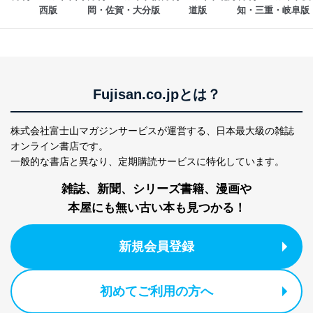
個人情報
西版
岡・佐賀・大分版
道版 
知・三重・岐阜版 
当社の従業者の個
人事、総務などの雇用管理等のた
5
人情報
め
パートナー（提携
購入商品配送のため
企業）からの委託
提携企業及びお客様がご購入され
により当社の
た商品の発売元企業からのｅメー
6
定期購読サービス
ル等による商品、
Fujisan.co.jpとは？
等をご利用の方の
サービス、キャンペーン等の広告
個人情報
に関するご案内のため
当社のサービス利用状況の把握お
株式会社富士山マガジンサービスが運営する、
日本最大級の雑誌
よびその分析のため
オンライン書店です。
お問い合わせ対応、トラブル対
SNS公式アカウン
一般的な書店と異なり、
定期購読サービスに特化しています。
処、オペレーター教育など応対品
7
トに登録された方
質向上のため
の個人情報
雑誌、新聞、シリーズ書籍、漫画や
その他当社のプライバシーポリシ
ー等にて公表する利用目的達成の
本屋にも無い古い本も見つかる！
ため
※上記の利用目的のうちNo.1～5については保有個人デ
新規会員登録
ータ（開示対象個人情報）の利用目的であり、下記4.の
開示等のご請求に対応させていただきます。
なお、6、7については、パートナー（提携企業）様又は
各SNS運営会社様にご請求いただきますようお願い致し
初めてご利用の方へ
ます。