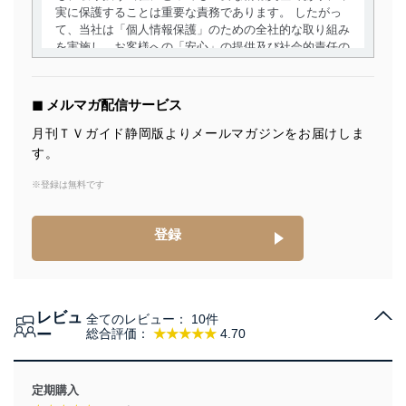
実に保護することは重要な責務であります。 したがっ
て、当社は「個人情報保護」のための全社的な取り組み
を実施し、お客様への「安心」の提供及び社会的責任の
責務を果たすことを確実にいたします。
個人情報の取得・利用・提供について
◼︎ メルマガ配信サービス
当社は、個人情報の取得・利用・提供に際して、その利
月刊ＴＶガイド静岡版よりメールマガジンをお届けしま
用目的を明確にし、本人の同意を得たうえで利用目的の
す。
達成に必要な範囲内で適法かつ公正な手段によって取
得・利用・提供を行います。また、当社が保有している
※登録は無料です
個人情報は、同意を得ずに目的外利用、第三者への提
供・開示は行いません。当社においてはこれらの取り組
みを確実にするため、従業者等の教育を徹底してまいり
登録
ます。また、目的外利用を行わないために、適切な管理
措置を講じます。
法令遵守
レビュ
全てのレビュー：
10件
当社は、個人情報に関連する法令、国が定める指針及び
ー
総合評価：
★★★★★
4.70
その他の規範を遵守します。また、当社の管理の仕組み
に、これらの法令及びその他の規範を常に適合させま
す。
定期購入