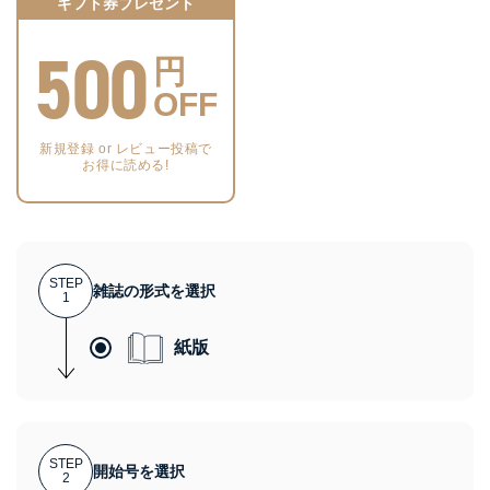
ギフト券プレゼント
500
円
OFF
新規登録 or レビュー投稿で
お得に読める!
STEP
雑誌の形式を選択
1
紙版
STEP
開始号を選択
2