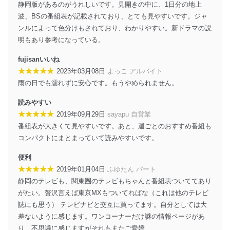
静岡版があるのがうれしいです。見開きの中に、1日分の地上
情報システムの使用に伴う漏洩等の防止
波、BSの番組表が記載されており、とても見やすいです。ジャ
メール等により個人データの含まれるファイルを
ンルによって色分けもされており、わかりやすい。新ドラマの説
送信する場合に、当該ファイルへのパスワードを
明もあり参考になっている。
設定しています。
fujisanいいね
個人情報保護マネジメントシステムの継続的改善
★★★★★
2023年03月08日
よっこ アルバイト
当社は、内部監査及びマネジメントレビューの機会を通
雨の日でも濡れずに安心です。もうやめられません。
じて、個人情報保護マネジメントシステムを継続的に改
善し、常に最良の状態を維持します。
読みやすい
★★★★★
2019年09月29日
sayapu 自営業
苦情及び相談受付け窓口
番組表が大きくて見やすいです。あと、週ごとのおすすめ番組も
貴殿の個人情報及び当社の個人情報保護マネジメントシ
コンパクトにまとまっていて読みやすいです。
ステムに関するご相談及び苦情については以下までご連
絡ください。
便利
適切、かつ迅速に対応させていただきます。
★★★★★
2019年01月04日
ふゆたん パート
静岡のテレビも、関東圏のテレビもちゃんと番組表ついててあり
株式会社富士山マガジンサービス 個人情報問い合わせ
がたい。贅沢言えば東京MXもついてればな（これは他のテレビ
係
誌にも思う） テレビナビと交互に買ってます。自分としては大
TEL：0570-200-223
FAX：03-5459-7073
差ないように感じます。ワンコーナーだけ謎の情報ページがあ
e-mail：
cs@fujisan.co.jp
り、不思議に感じますがそれもまたご愛嬌