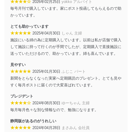
★★★★☆
2026年02月25日
yokko アルバイト
個人情報の安全管理措置
毎号月刊で購入しています。家にポスト投函してもらえるので助
当社は、個人情報の正確性及び安全性を確保するため
かっています。
に、下記セキュリティ対策をはじめとする安全対策を実
施し、個人情報の漏えい、滅失またはき損の防止及び是
とても助かっています
正に努めます。
★★★★★
2025年04月30日
しゃん 主婦
アクセス制御
施設にいる姉の為に定期購入しています。以前は私が店舗で購入
個人データを取り扱うことのできる機器及び当該
して施設に持って行くのが手間でしたが、定期購入で直接施設に
機器を取り扱う従業者を明確化し、 個人データへ
送っていただけるので、助かっています。姉も喜んでいます。
の不要なアクセスを防止しています。
見やすい
アクセス者の識別と認証
★★★★★
2025年01月30日
ふじこ パート
機器に標準装備されているユーザー制御機能（ユ
新聞をとらなくなった実家へ定期購読のプレゼント。とても見や
ーザーアカウント制御）により、個人情報データ
ベース等を取り扱う情報システムを使用する従業
すく毎月ポストに届くので大変喜ばれています。
者を識別・認証しています。
プレジデント
外部からの不正アクセス等の防止
★★★★☆
2024年08月30日
ゆーちゃん 主婦
個人データを取り扱う機器等のオペレーティング
毎月毎月色々な別な情報なので、勉強になります。
システムを最新の状態に保持しています。
個人データを取り扱う機器等にセキュリティ対策
静岡版があるのがうれしい
ソフトウェア等を導入し、自動更新 機能等の活用
★★★★★
2024年04月28日
まさみん 会社員
により、これを最新状態としています。