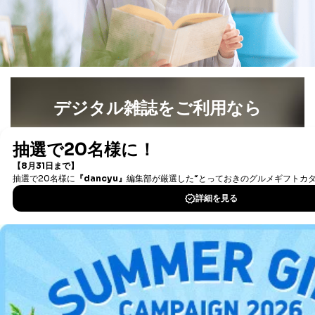
することに対して協力する必要がある場合であって、利
用目的を本人に通知し、又は公表することによって当該
事務の遂行に支障を及ぼすおそれがあるとき
④開示対象個人情報の利用目的が明らかな場合
開示対象個人情報については、保有個人データの本人ま
たはその代理人からの利用目的の通知、開示、変更等
デジタル雑誌をご利用なら
（内容の訂正、追加または削除）、利用停止等（「利用
の停止または消去」「第三者への提供の停止」）の求め
に対応させていただいております。 当社顧客の皆様の
最新号〜バックナンバーまで7000冊以上の雑誌
（電子
個人情報は「マイページ」にログインしていただくこと
書籍）が無料で読み放題！
で、訂正、追加、変更を行っていただくことが出来ま
タダ読みサービス
を楽しもう！
す。マイページをご利用いただけない方、その他の方に
つきましては、下記Aをご覧ください。 また、ご登録い
ただいた個人情報のうち、市町村などの名称および郵便
DOWNLOAD FOR IOS
番号、金融機関の名称あるいはクレジットカードの有効
期限など、商品のお届けやご請求を行う上で支障がある
DOWNLOAD FOR ANDROID
情報に変更があった場合には、当社が登録情報を変更さ
せていただく場合があります。
A.開示等の求めの申し出先、提出していただく書面等
ご利用方法はこちら
開示等の求めは、電話又は電子メールにて下記までお申
し付けください。開示等の求めに際して提出していただ
く書面等については、その際にご案内いたします。