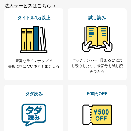
３．個人情報の第三者提供について
法人サービスはこちら ＞
当社は、取得した個人情報を適切に管理し､あらかじめ
タイトル1万以上
試し読み
本人の同意を得ることなく第三者に提供することはあり
ません。ただし、次の場合は除きます。
法令に基づく場合
人の生命､身体または財産の保護のために必要がある
場合であって、本人の同意を得ることが困難であると
き。
公衆衛生の向上または児童の健全な育成の推進のため
バックナンバー1冊まるごと試
豊富なラインナップで
に特に必要がある場合であって、本人の同意を得るこ
し読み
したり、最新号も試し読
書店に並ばない本とも出会える
とが困難である場合。
みできる
国の機関もしくは地方公共団体またはその委託を受け
た者が法令の定める事務を遂行することに対して協力
する必要がある場合であって、本人の同意を得ること
により当該事務の遂行に支障を及ぼすおそれがあると
タダ読み
500円OFF
き。
上記２．の利用目的を実施するために守秘義務を結ん
だ企業に、業務の一部として個人情報の取扱いを委
託・提供する場合、その業務に必要な範囲で委託・提
供先企業に個人情報を開示することがあります。
委託・提供先企業は具体的には以下のような企業です
が、これらに限りません。