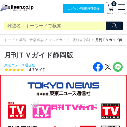
0
ログイン/
新規無料
登録
カート
メニュー
トップ
芸能・音楽 雑誌
テレビガイド・番組表 雑誌
月刊ＴＶガイド静岡
月刊ＴＶガイド静岡版
東京ニュース通信社
★★★★★
4.70/10件