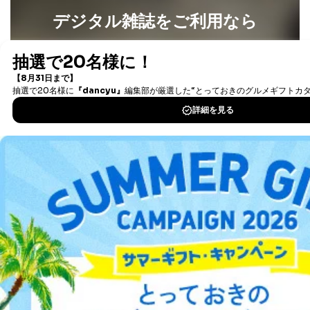
るご案内のため
デジタル雑誌をご利用なら
採用応募者の方の
4
採用選考、ご連絡のため
個人情報
最新号〜バックナンバーまで7000冊以上の雑誌
（電子
当社の従業者の個
人事、総務などの雇用管理等のた
5
書籍）が無料で読み放題！
人情報
め
タダ読みサービス
を楽しもう！
パートナー（提携
購入商品配送のため
企業）からの委託
提携企業及びお客様がご購入され
により当社の
た商品の発売元企業からのｅメー
6
DOWNLOAD FOR IOS
定期購読サービス
ル等による商品、
等をご利用の方の
サービス、キャンペーン等の広告
個人情報
に関するご案内のため
DOWNLOAD FOR ANDROID
当社のサービス利用状況の把握お
よびその分析のため
お問い合わせ対応、トラブル対
SNS公式アカウン
ご利用方法はこちら
処、オペレーター教育など応対品
7
トに登録された方
質向上のため
の個人情報
その他当社のプライバシーポリシ
ー等にて公表する利用目的達成の
ため
総合案内
※上記の利用目的のうちNo.1～5については保有個人デ
ータ（開示対象個人情報）の利用目的であり、下記4.の
アフィリエイト
採用情報
開示等のご請求に対応させていただきます。
なお、6、7については、パートナー（提携企業）様又は