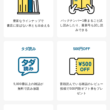
TEL：0570-200-223
FAX：03-5459-7073
e-mail：
cs@fujisan.co.jp
改訂：2025年2月20日
バックナンバー1冊まるごと試
豊富なラインナップで
制定：2005年4月1日
し読み
したり、最新号も試し読
書店に並ばない本とも出会える
株式会社富士山マガジンサービス
みできる
代表取締役会長 西野 伸一郎
個人情報の取扱いについて
タダ読み
500円OFF
１．個人情報保護管理者
当社は以下の個人情報保護管理者を設置し、個人情報保
護管理者の責任のもと、個人情報を取得・アクセス・利
用・提供・管理いたします。
東京都渋谷区南平台町16-11
株式会社富士山マガジンサービス
5,000冊以上の雑誌が
普段読んでいる雑誌のレビュー
代表取締役会長 西野 伸一郎
無料で読み放題
投稿で
500円割ギフト券をプレ
個人情報保護管理者: 経営管理グループディレクター 前
ゼント
田 嘉也
２．利用目的