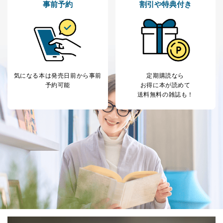
事前予約
割引や特典付き
当社が取り扱う開示対象個人情報の利用目的は次のとお
りです。
No
個人情報の種類
利用目的
購入商品の配送のため
商品代金回収のため
ｅメール等による商品、サービ
ス、キャンペーン等の広告の案内
当社の定期購読サ
気になる本は
発売日前から事前
定期購読なら
のため
1
ービス等をご利用
予約可能
お得に本が読めて
個人が特定できない形で取得した
の方の個人情報
送料無料の雑誌も！
閲覧履歴や購買履歴等の情報を分
析して、趣味・嗜好に
応じた新商品・サービスに関する
広告のため
当社にお問合わせ
お問い合わせ対応、トラブル対
2
いただいた方の個
処、オペレーター教育など応対品
人情報
質向上のため
カスタマーQ＆Aサイトの投稿内容
の確認のため
ｅメール等によるカスタマーQ＆A
当社カスタマーQ＆
サイトのサービス内容のご案内の
3
Aサービス利用者
ため
ｅメール等による商品、サービ
ス、キャンペーン等の広告に関す