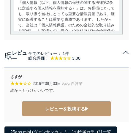
「個人情報（以下、個人情報の保護の関する法律第2条
に定義する個人情報を意味する）」は、お客様にとって
も、取り扱う当社にとっても重要な情報資産であり、確
実に保護することは重要な責務であります。 したがっ
て、当社は「個人情報保護」のための全社的な取り組み
を実施し、お客様への「安心」の提供及び社会的責任の
責務を果たすことを確実にいたします。
個人情報の取得・利用・提供について
レビュ
全てのレビュー：
1件
当社は、個人情報の取得・利用・提供に際して、その利
ー
総合評価：
★★★☆☆
3.00
用目的を明確にし、本人の同意を得たうえで利用目的の
達成に必要な範囲内で適法かつ公正な手段によって取
得・利用・提供を行います。また、当社が保有している
さすが
個人情報は、同意を得ずに目的外利用、第三者への提
★★★☆☆
2016年08月03日
ねね 自営業
供・開示は行いません。当社においてはこれらの取り組
誰からもうけがいいです。
みを確実にするため、従業者等の教育を徹底してまいり
ます。また、目的外利用を行わないために、適切な管理
措置を講じます。
レビューを投稿する
法令遵守
当社は、個人情報に関連する法令、国が定める指針及び
その他の規範を遵守します。また、当社の管理の仕組み
25ans mini (ヴァンサンカン ミニ)の所属カテゴリ一覧