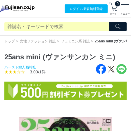
0
ログイン/
新規無料
登録
カート
メニュー
トップ
女性ファッション 雑誌
フェミニン系 雑誌
25ans mini (ヴァン
25ans mini (ヴァンサンカン ミニ)
ハースト婦人画報社
★★★☆☆
3.00/1件