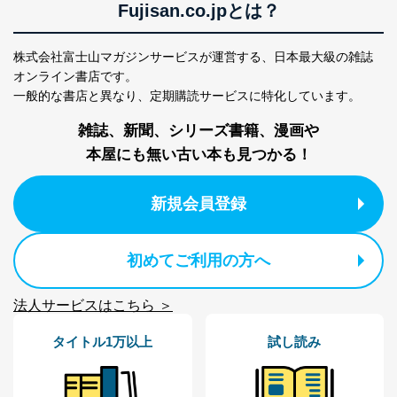
個人データを取り扱う機器等にセキュリティ対策
Fujisan.co.jpとは？
ソフトウェア等を導入し、自動更新 機能等の活用
により、これを最新状態としています。
株式会社富士山マガジンサービスが運営する、
日本最大級の雑誌
情報システムの使用に伴う漏洩等の防止
オンライン書店です。
メール等により個人データの含まれるファイルを
一般的な書店と異なり、
定期購読サービスに特化しています。
送信する場合に、当該ファイルへのパスワードを
設定しています。
雑誌、新聞、シリーズ書籍、漫画や
個人情報保護マネジメントシステムの継続的改善
本屋にも無い古い本も見つかる！
当社は、内部監査及びマネジメントレビューの機会を通
新規会員登録
じて、個人情報保護マネジメントシステムを継続的に改
善し、常に最良の状態を維持します。
苦情及び相談受付け窓口
初めてご利用の方へ
貴殿の個人情報及び当社の個人情報保護マネジメントシ
ステムに関するご相談及び苦情については以下までご連
法人サービスはこちら ＞
絡ください。
適切、かつ迅速に対応させていただきます。
タイトル1万以上
試し読み
株式会社富士山マガジンサービス 個人情報問い合わせ
係