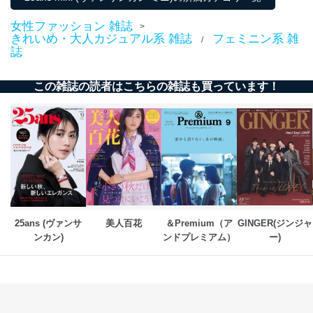
に、これらの法令及びその他の規範を常に適合させま
す。
女性ファッション 雑誌
>
きれいめ・大人カジュアル系 雑誌
フェミニン系 雑
/
個人情報の安全管理措置
誌
当社は、個人情報の正確性及び安全性を確保するため
に、下記セキュリティ対策をはじめとする安全対策を実
この雑誌の読者はこちらの雑誌も買っています！
施し、個人情報の漏えい、滅失またはき損の防止及び是
正に努めます。
アクセス制御
個人データを取り扱うことのできる機器及び当該
機器を取り扱う従業者を明確化し、 個人データへ
の不要なアクセスを防止しています。
アクセス者の識別と認証
機器に標準装備されているユーザー制御機能（ユ
ーザーアカウント制御）により、個人情報データ
25ans (ヴァンサ
美人百花
＆Premium（ア
GINGER(ジンジャ
ベース等を取り扱う情報システムを使用する従業
ンカン)
ンドプレミアム）
ー)
者を識別・認証しています。
外部からの不正アクセス等の防止
個人データを取り扱う機器等のオペレーティング
システムを最新の状態に保持しています。