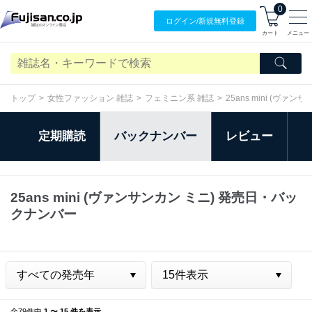
0
ログイン/
新規無料
登録
カート
メニュー
トップ
女性ファッション 雑誌
フェミニン系 雑誌
25ans mini (ヴァン
定期購読
バックナンバー
レビュー
25ans mini (ヴァンサンカン ミニ) 発売日・バッ
クナンバー
全79件中
1 〜 15 件を表示