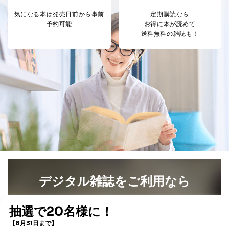
気になる本は
発売日前から事前
定期購読なら
予約可能
お得に本が読めて
送料無料の雑誌も！
デジタル雑誌をご利用なら
最新号〜バックナンバーまで7000冊以上の雑誌
（電子
書籍）が無料で読み放題！
タダ読みサービス
を楽しもう！