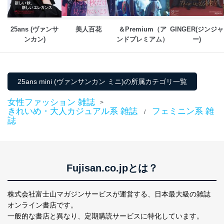
25ans (ヴァンサ
美人百花
＆Premium（ア
GINGER(ジンジャ
ンカン)
ンドプレミアム）
ー)
25ans mini (ヴァンサンカン ミニ)の所属カテゴリ一覧
女性ファッション 雑誌
>
きれいめ・大人カジュアル系 雑誌
フェミニン系 雑
/
誌
Fujisan.co.jpとは？
株式会社富士山マガジンサービスが運営する、
日本最大級の雑誌
オンライン書店です。
一般的な書店と異なり、
定期購読サービスに特化しています。