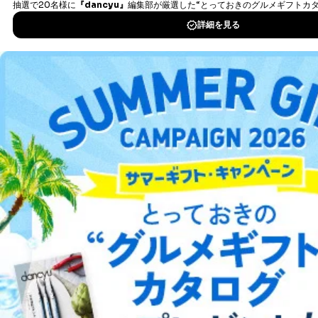
DOWNLOAD FOR IOS
DOWNLOAD FOR ANDROID
ご利用方法はこちら
総合案内
アフィリエイト
採用情報
プレスリリース
お問い合わせ
利用規約
プライバシーポリシー
特定商取引法に基づく表示
会社案内
出版社の皆様へ
投資家の皆様へ
サイトマップ