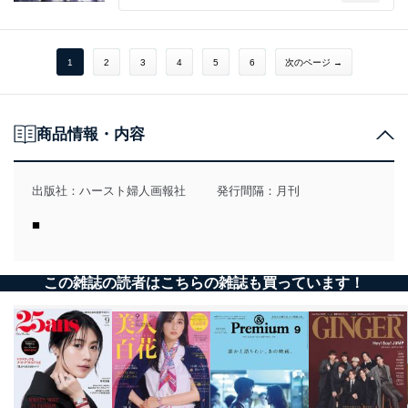
1
2
3
4
5
6
次のページ →
商品情報・内容
出版社：
ハースト婦人画報社
発行間隔：月刊
■
この雑誌の読者はこちらの雑誌も買っています！