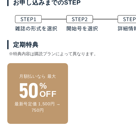
お申し込みまでのSTEP
定期特典
※特典内容は購読プランによって異なります。
月額払いなら 最大
50
%
OFF
最新号定価 1,500円 →
750円