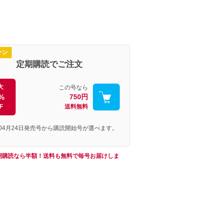
ーン
定期購読でご注文
大
この号なら
%
750円
F
送料無料
年04月24日発売号から購読開始号が選べます。
期購読なら半額！送料も無料で毎号お届けしま