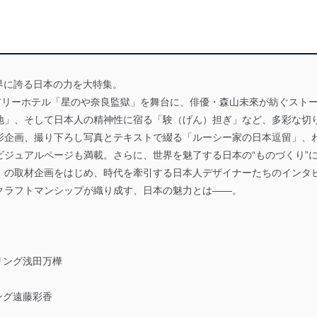
、世界に誇る日本の力を大特集。
ュアリーホテル「星のや奈良監獄」を舞台に、俳優・森山未來が紡ぐスト
地」、そして日本人の精神性に宿る「験（げん）担ぎ」など、多彩な切
影企画、撮り下ろし写真とテキストで綴る「ルーシー家の日本逗留」、
ビジュアルページも満載。さらに、世界を魅了する日本の“ものづくり”
」の取材企画をはじめ、時代を牽引する日本人デザイナーたちのインタ
クラフトマンシップが織り成す、日本の魅力とは――。
リング浅田万樺
ング遠藤彩香