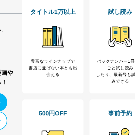
ービス
郎
タイトル1万以上
試し読み
て
る、
管理者を設置し、個人情報保護管理者の責任のもと、個人情報を取得・
豊富なラインナップで
バックナンバー1
書店に並ばない本とも出
ごと試し読み
ービス
漫画や
会える
したり、最新号も
郎
みできる
る！
理グループディレクター 前田 嘉也
人情報の利用目的は次のとおりです。
500円OFF
事前予約
の種類
利用目的
購入商品の配送のため
商品代金回収のため