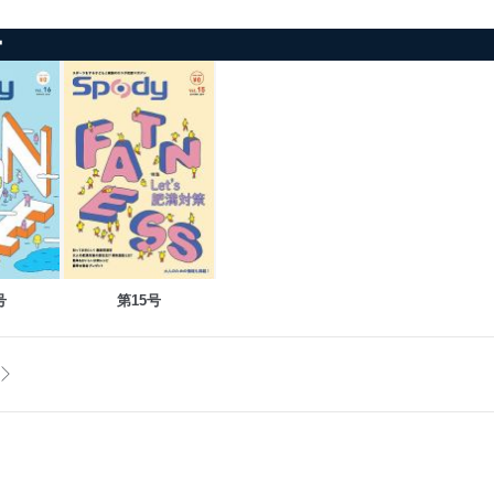
ー
号
第15号