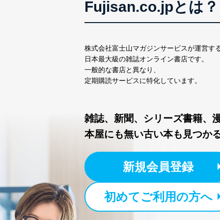
Fujisan.co.jpとは？
株式会社富士山マガジンサ
代表取締役会長 西野 伸一
個人情報の取扱いについ
株式会社富士山マガジンサービスが運営す
１．個人情報保護管理者
日本最大級の雑誌オンライン書店です。
一般的な書店と異なり、
当社は以下の個人情報保護
定期購読サービスに特化しています。
いたします。
東京都渋谷区南平台町16-11
株式会社富士山マガジンサ
雑誌、新聞、シリーズ書籍、
代表取締役会長 西野 伸一
本屋にも無い古い本も見つか
個人情報保護管理者: 経営管
２．利用目的
新規会員登録
当社が取り扱う開示対象個
No
個人情報
初めてご利用の方へ