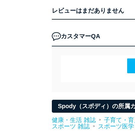
いります。また、目的外利
レビューはまだありません
法令遵守
当社は、個人情報に関連す
令及びその他の規範を常に
カスタマーQA
個人情報の安全管理措置
当社は、個人情報の正確性
漏えい、滅失またはき損の
アクセス制御
個人データを取り扱う
しています。
アクセス者の識別と認証
機器に標準装備されて
Spody（スポディ）の所属
システムを使用する従
健康・生活 雑誌
子育て・育
>
外部からの不正アクセス
スポーツ 雑誌
スポーツ医学
>
個人データを取り扱う
個人データを取り扱う