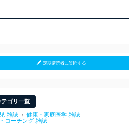
用を行わないために、適切な管理措置を講じます。
る法令、国が定める指針及びその他の規範を遵守します。また、当社の
適合させます。
及び安全性を確保するために、下記セキュリティ対策をはじめとする安
防止及び是正に努めます。
ことのできる機器及び当該機器を取り扱う従業者を明確化し、 個人デ
いるユーザー制御機能（ユーザーアカウント制御）により、個人情報デ
カテゴリ一覧
業者を識別・認証しています。
児 雑誌
健康・家庭医学 雑誌
/
等の防止
・コーチング 雑誌
機器等のオペレーティングシステムを最新の状態に保持しています。
機器等にセキュリティ対策ソフトウェア等を導入し、自動更新 機能等