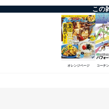
としています。
この
情報システムの使用に伴
メール等により個人デ
個人情報保護マネジメントシ
当社は、内部監査及びマネ
の状態を維持します。
苦情及び相談受付け窓口
貴殿の個人情報及び当社の
オレンジページ
コーチ
適切、かつ迅速に対応させ
株式会社富士山マガジンサー
TEL：0570-200-223
FAX：03-5459-7073
e-mail：
cs@fujisan.co.jp
改訂：2025年2月20日
制定：2005年4月1日