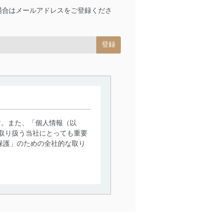
場合はメールアドレスをご登録くださ
す。また、「個人情報（以
取り扱う当社にとっても重要
保護」のための全社的な取り
。
で利用目的の達成に必要な範
情報は、同意を得ずに目的外
従業者等の教育を徹底してま