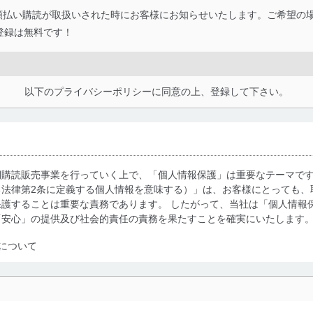
月額払い購読が取扱いされた時にお客様にお知らせいたします。ご希望の
登録は無料です！
以下のプライバシーポリシーに同意の上、登録して下さい。
期購読販売事業を行っていく上で、「個人情報保護」は重要なテーマで
る法律第2条に定義する個人情報を意味する）」は、お客様にとっても、
護することは重要な責務であります。 したがって、当社は「個人情報
「安心」の提供及び社会的責任の責務を果たすことを確実にいたします
について
利用・提供に際して、その利用目的を明確にし、本人の同意を得たうえ
によって取得・利用・提供を行います。また、当社が保有している個人
示は行いません。当社においてはこれらの取り組みを確実にするため、