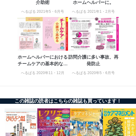
介助術
ホームヘルパーに。
へるぱる 2021年5・6月号
へるぱる 2021年1・2月号
ホームヘルパーにおける
訪問介護に多い事故、再
チームケアの基本的な考
発防止
え方
へるぱる 2020年11・12月
へるぱる 2020年5・6月号
この雑誌の読者はこちらの雑誌も買っています！