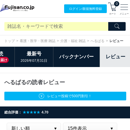
0
ログイン/
新規無料
登録
カート
メニュー
トップ
看護・医学・医療 雑誌
介護・福祉 雑誌
へるぱる
レビュー
読
最新号
バックナンバー
レビュー
お届け
2026年07月31日
へるぱるの読者レビュー
レビュー投稿で500円割引！
総合評価：
★★★★★
4.70