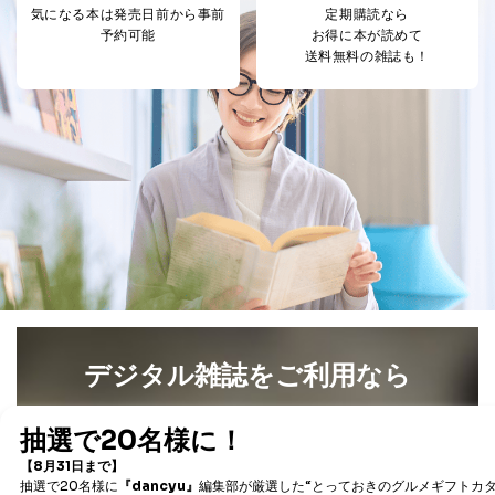
気になる本は
発売日前から事前
定期購読なら
予約可能
お得に本が読めて
送料無料の雑誌も！
デジタル雑誌をご利用なら
最新号〜バックナンバーまで7000冊以上の雑誌
（電子
書籍）が無料で読み放題！
タダ読みサービス
を楽しもう！