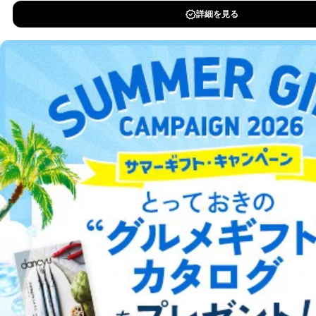
DOWNLOAD FOR IOS
DOWNLOAD FOR ANDROID
ご利用方法はこちら
総合案内
アフィリエイト
採用情報
プレスリリース
お問い合わせ
利用規約
プライバシーポリシー
特定商取引法に基づく表示
会社案内
出版社の皆様へ
投資家の皆様へ
サイトマップ