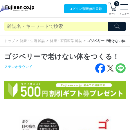
0
ログイン/
新規無料
登録
カート
メニュー
トップ
健康・生活 雑誌
健康・家庭医学 雑誌
ゴジベリーで老けない体を
ゴジベリーで老けない体をつくる！
ステレオサウンド