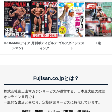
当社は、個人情報に関連する法令、国が定める指針及び
その他の規範を遵守します。また、当社の管理の仕組み
に、これらの法令及びその他の規範を常に適合させま
す。
個人情報の安全管理措置
当社は、個人情報の正確性及び安全性を確保するため
IRONMAN(アイア
月刊ボディビルデ
ゴルフダイジェス
F速
に、下記セキュリティ対策をはじめとする安全対策を実
ンマン)
ィング
ト
施し、個人情報の漏えい、滅失またはき損の防止及び是
正に努めます。
アクセス制御
個人データを取り扱うことのできる機器及び当該
機器を取り扱う従業者を明確化し、 個人データへ
の不要なアクセスを防止しています。
Fujisan.co.jpとは？
アクセス者の識別と認証
機器に標準装備されているユーザー制御機能（ユ
株式会社富士山マガジンサービスが運営する、
日本最大級の雑誌
ーザーアカウント制御）により、個人情報データ
オンライン書店です。
ベース等を取り扱う情報システムを使用する従業
一般的な書店と異なり、
定期購読サービスに特化しています。
者を識別・認証しています。