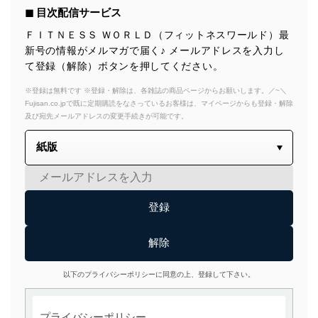
◼︎ 目次配信サービス
ＦＩＴＮＥＳＳ ＷＯＲＬＤ（フィットネスワールド）最
新号の情報がメルマガで届く♪ メールアドレスを入力し
て登録（解除）ボタンを押してください。
※登録は無料です ※登録・解除は、各雑誌の商品ページからお願いします。／~＼
Fujisan.co.jpで既に定期購読をなさっているお客様は、マイページからも登録・解除
及び宛先メールアドレスの変更手続きが可能です。
以下のプライバシーポリシーに同意の上、登録して下さい。
プライバシーポリシー