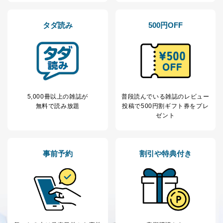
株式会社富士山マガジンサービス 個人情報問い合わせ
係
タダ読み
500円OFF
TEL：0570-200-223
FAX：03-5459-7073
e-mail：
cs@fujisan.co.jp
改訂：2025年2月20日
制定：2005年4月1日
株式会社富士山マガジンサービス
代表取締役会長 西野 伸一郎
5,000冊以上の雑誌が
普段読んでいる雑誌のレビュー
無料で読み放題
投稿で
500円割ギフト券をプレ
個人情報の取扱いについて
ゼント
１．個人情報保護管理者
当社は以下の個人情報保護管理者を設置し、個人情報保
事前予約
割引や特典付き
護管理者の責任のもと、個人情報を取得・アクセス・利
用・提供・管理いたします。
東京都渋谷区南平台町16-11
株式会社富士山マガジンサービス
代表取締役会長 西野 伸一郎
個人情報保護管理者: 経営管理グループディレクター 前