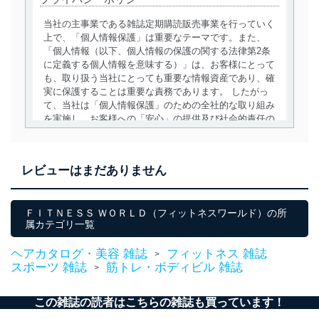
当社の主事業である雑誌定期購読販売事業を行っていく
上で、「個人情報保護」は重要なテーマです。また、
「個人情報（以下、個人情報の保護の関する法律第2条
に定義する個人情報を意味する）」は、お客様にとって
も、取り扱う当社にとっても重要な情報資産であり、確
実に保護することは重要な責務であります。 したがっ
て、当社は「個人情報保護」のための全社的な取り組み
を実施し、お客様への「安心」の提供及び社会的責任の
責務を果たすことを確実にいたします。
個人情報の取得・利用・提供について
レビューはまだありません
当社は、個人情報の取得・利用・提供に際して、その利
用目的を明確にし、本人の同意を得たうえで利用目的の
達成に必要な範囲内で適法かつ公正な手段によって取
ＦＩＴＮＥＳＳ ＷＯＲＬＤ（フィットネスワールド）の所
属カテゴリ一覧
得・利用・提供を行います。また、当社が保有している
個人情報は、同意を得ずに目的外利用、第三者への提
供・開示は行いません。当社においてはこれらの取り組
ヘアカタログ・美容 雑誌
フィットネス 雑誌
>
みを確実にするため、従業者等の教育を徹底してまいり
スポーツ 雑誌
筋トレ・ボディビル 雑誌
>
ます。また、目的外利用を行わないために、適切な管理
措置を講じます。
この雑誌の読者はこちらの雑誌も買っています！
法令遵守