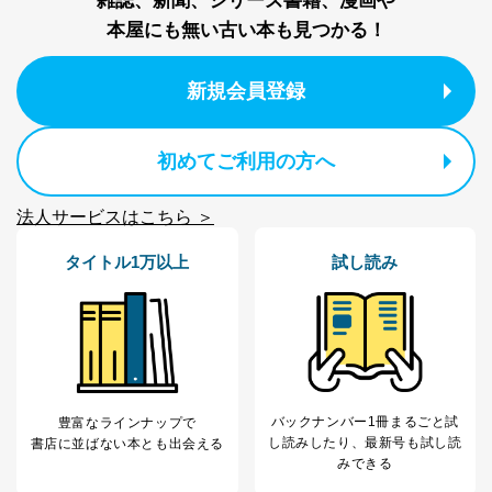
雑誌、新聞、シリーズ書籍、漫画や
外部からの不正アクセス等の防止
本屋にも無い古い本も見つかる！
個人データを取り扱う機器等のオペレーティング
システムを最新の状態に保持しています。
個人データを取り扱う機器等にセキュリティ対策
新規会員登録
ソフトウェア等を導入し、自動更新 機能等の活用
により、これを最新状態としています。
情報システムの使用に伴う漏洩等の防止
初めてご利用の方へ
メール等により個人データの含まれるファイルを
送信する場合に、当該ファイルへのパスワードを
法人サービスはこちら ＞
設定しています。
個人情報保護マネジメントシステムの継続的改善
タイトル1万以上
試し読み
当社は、内部監査及びマネジメントレビューの機会を通
じて、個人情報保護マネジメントシステムを継続的に改
善し、常に最良の状態を維持します。
苦情及び相談受付け窓口
貴殿の個人情報及び当社の個人情報保護マネジメントシ
バックナンバー1冊まるごと試
豊富なラインナップで
ステムに関するご相談及び苦情については以下までご連
し読み
したり、最新号も試し読
書店に並ばない本とも出会える
絡ください。
みできる
適切、かつ迅速に対応させていただきます。