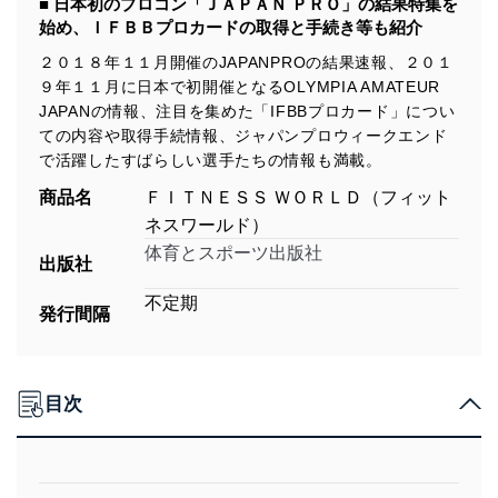
■ 日本初のプロコン「ＪＡＰＡＮ ＰＲＯ」の結果特集を
始め、ＩＦＢＢプロカードの取得と手続き等も紹介
２０１８年１１月開催のJAPANPROの結果速報、２０１
９年１１月に日本で初開催となるOLYMPIA AMATEUR
JAPANの情報、注目を集めた「IFBBプロカード」につい
ての内容や取得手続情報、ジャパンプロウィークエンド
で活躍したすばらしい選手たちの情報も満載。
商品名
ＦＩＴＮＥＳＳ ＷＯＲＬＤ（フィット
ネスワールド）
体育とスポーツ出版社
出版社
不定期
発行間隔
目次