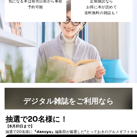
田 嘉也
気になる本は
発売日前から事前
定期購読なら
予約可能
お得に本が読めて
２．利用目的
送料無料の雑誌も！
当社が取り扱う開示対象個人情報の利用目的は次のとお
りです。
No
個人情報の種類
利用目的
購入商品の配送のため
商品代金回収のため
ｅメール等による商品、サービ
ス、キャンペーン等の広告の案内
当社の定期購読サ
のため
1
ービス等をご利用
個人が特定できない形で取得した
の方の個人情報
閲覧履歴や購買履歴等の情報を分
析して、趣味・嗜好に
応じた新商品・サービスに関する
広告のため
デジタル雑誌をご利用なら
当社にお問合わせ
お問い合わせ対応、トラブル対
2
いただいた方の個
処、オペレーター教育など応対品
最新号〜バックナンバーまで7000冊以上の雑誌
（電子
人情報
質向上のため
書籍）が無料で読み放題！
カスタマーQ＆Aサイトの投稿内容
タダ読みサービス
を楽しもう！
の確認のため
ｅメール等によるカスタマーQ＆A