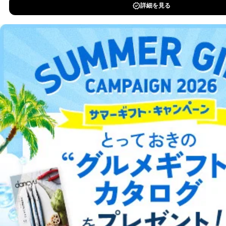
当社カスタマーQ＆
サイトのサービス内容のご案内の
3
DOWNLOAD FOR IOS
Aサービス利用者
ため
ｅメール等による商品、サービ
ス、キャンペーン等の広告に関す
DOWNLOAD FOR ANDROID
るご案内のため
採用応募者の方の
4
採用選考、ご連絡のため
個人情報
ご利用方法はこちら
当社の従業者の個
人事、総務などの雇用管理等のた
5
人情報
め
パートナー（提携
購入商品配送のため
企業）からの委託
提携企業及びお客様がご購入され
により当社の
た商品の発売元企業からのｅメー
総合案内
6
定期購読サービス
ル等による商品、
等をご利用の方の
サービス、キャンペーン等の広告
アフィリエイト
採用情報
個人情報
に関するご案内のため
当社のサービス利用状況の把握お
プレスリリース
お問い合わせ
よびその分析のため
お問い合わせ対応、トラブル対
SNS公式アカウン
処、オペレーター教育など応対品
7
トに登録された方
利用規約
プライバシーポリシー
特定商取引法に基づく表示
会社案内
出版社の皆様へ
質向上のため
投資家の皆様へ
サイトマップ
の個人情報
その他当社のプライバシーポリシ
ー等にて公表する利用目的達成の
ため