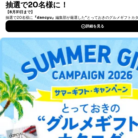
書籍）が無料で読み放題！
タダ読みサービス
を楽しもう！
DOWNLOAD FOR IOS
DOWNLOAD FOR ANDROID
ご利用方法はこちら
総合案内
アフィリエイト
採用情報
プレスリリース
お問い合わせ
利用規約
プライバシーポリシー
特定商取引法に基づく表示
会社案内
出版社の皆様へ