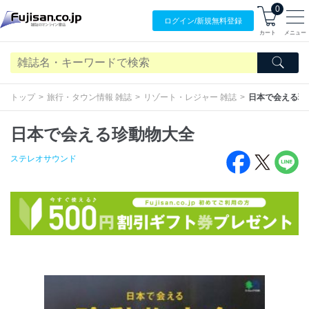
0
ログイン/
新規無料
登録
カート
メニュー
トップ
旅行・タウン情報 雑誌
リゾート・レジャー 雑誌
日本で会える珍
日本で会える珍動物大全
ステレオサウンド