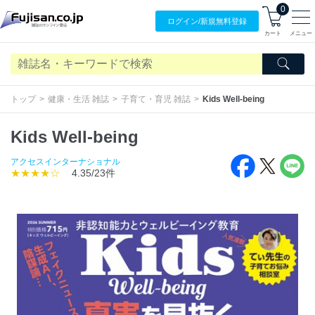
0
ログイン/
新規無料
登録
カート
メニュー
トップ
健康・生活 雑誌
子育て・育児 雑誌
Kids Well-being
Kids Well-being
アクセスインターナショナル
★★★★☆
4.35/23件