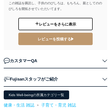
係
この雑誌を購読し、子供ののびしろは、もちろん、親としてのの
TEL：0570-200-223
びしろを開拓させていただいてます。
FAX：03-5459-7073
e-mail：
cs@fujisan.co.jp
改訂：2025年2月20日
レビューをさらに表示
制定：2005年4月1日
株式会社富士山マガジンサービス
代表取締役会長 西野 伸一郎
レビューを投稿する
個人情報の取扱いについて
１．個人情報保護管理者
カスタマーQA
当社は以下の個人情報保護管理者を設置し、個人情報保
護管理者の責任のもと、個人情報を取得・アクセス・利
用・提供・管理いたします。
Fujisanスタッフがご紹介
東京都渋谷区南平台町16-11
株式会社富士山マガジンサービス
代表取締役会長 西野 伸一郎
Kids Well-beingの所属カテゴリ一覧
個人情報保護管理者: 経営管理グループディレクター 前
田 嘉也
健康・生活 雑誌
子育て・育児 雑誌
>
２．利用目的