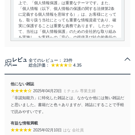
上で、「個人情報保護」は重要なテーマです。また、
「個人情報（以下、個人情報の保護の関する法律第2条
に定義する個人情報を意味する）」は、お客様にとって
も、取り扱う当社にとっても重要な情報資産であり、確
実に保護することは重要な責務であります。 したがっ
て、当社は「個人情報保護」のための全社的な取り組み
を実施し、お客様への「安心」の提供及び社会的責任の
責務を果たすことを確実にいたします。
個人情報の取得・利用・提供について
レビュ
全てのレビュー：
23件
当社は、個人情報の取得・利用・提供に際して、その利
ー
総合評価：
★★★★☆
4.35
用目的を明確にし、本人の同意を得たうえで利用目的の
達成に必要な範囲内で適法かつ公正な手段によって取
得・利用・提供を行います。また、当社が保有している
他にない雑誌
個人情報は、同意を得ずに目的外利用、第三者への提
★★★★☆
2025年04月23日
ミチェル 専業主婦
供・開示は行いません。当社においてはこれらの取り組
「非認知能力」に特化した雑誌とは、なかなか他には無い雑誌だ
みを確実にするため、従業者等の教育を徹底してまいり
ます。また、目的外利用を行わないために、適切な管理
と思いました。書籍だと色々ありますが、雑誌にすることで手軽
措置を講じます。
で読みやすいです。
法令遵守
有益な情報満載
★★★★★
2025年02月10日
はな 会社員
当社は、個人情報に関連する法令、国が定める指針及び