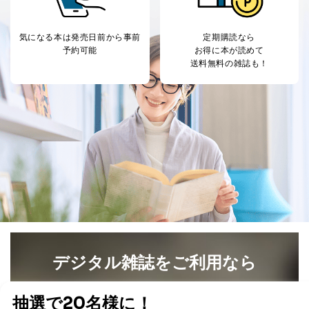
託・提供する場合、その業務に必要な範囲で委託・提
供先企業に個人情報を開示することがあります。
委託・提供先企業は具体的には以下のような企業です
気になる本は
発売日前から事前
定期購読なら
が、これらに限りません。
予約可能
お得に本が読めて
委託先：カスタマーサポート支援会社 、クレジッ
送料無料の雑誌も！
トカード決済などの決済代行・料金回収会社、広
告配信サービス会社
提供先：出版社、出版物発売元、卸売会社、販売
店など商品の供給者、梱包会社、配送会社、新聞
販売店などの梱包・配送・配達会社
４．開示対象個人情報の「開示」「訂正」等の請求につ
いて
当社は、本人から、開示対象個人情報について利用目的
の通知を求められた場合には、遅滞なくこれに応じま
す。ただし、以下①～④のいずれかに該当する場合は、
利用目的の通知を行なうことはできません。そのとき
は、本人に遅滞無くその旨を通知するとともに、理由を
説明させていただきます。
デジタル雑誌をご利用なら
①利用目的を本人に通知し、又は公表することによって
最新号〜バックナンバーまで7000冊以上の雑誌
（電子
本人又は第三者の生命、身体、財産その他の権利利益を
害するおそれがある場合
書籍）が無料で読み放題！