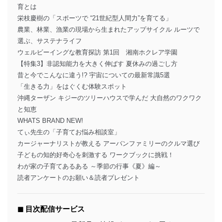
育とは
栄枝慶樹の「スポーツで “21世紀型人間力”を育てる」
農業、林業、漁業の現場から生まれたアップサイクル ルーツで
選ぶ、サステナライフ
ウェルビーイングな教育探訪 第1回 湘南ホクレア学園
【特集3】非認知能力を大きく伸ばす 夏休みの過ごし方
昔と今でこんなに違う!? 宇宙についての最新常識5選
「生きる力」をはぐくむ体験スポット
沖縄ターザン キジーのツリーハウスで学んだ 大自然のワクワク
と知恵
WHATS BRAND NEW!
てぃ先生の「子育てお悩み相談室」
カージャーナリストが教える アーバンファミリーのクルマ選び
子どもの知的好奇心を刺激する ワークブックに挑戦！
わが家の子育てあるある ～季節の行事《夏》編～
読者アンケートのお願い＆読者プレゼント
◼︎ 目次配信サービス