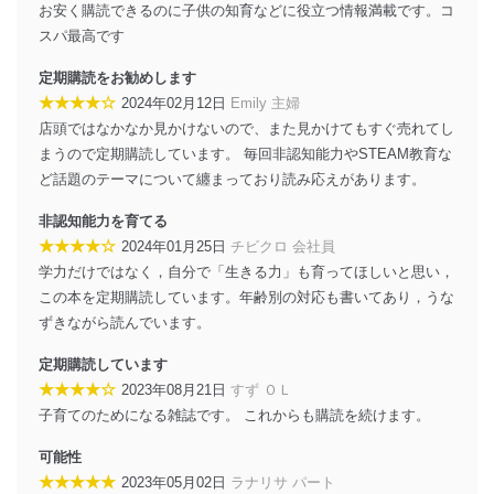
システムを最新の状態に保持しています。
お安く購読できるのに子供の知育などに役立つ情報満載です。コ
個人データを取り扱う機器等にセキュリティ対策
スパ最高です
ソフトウェア等を導入し、自動更新 機能等の活用
により、これを最新状態としています。
定期購読をお勧めします
★★★★☆
2024年02月12日
Emily 主婦
情報システムの使用に伴う漏洩等の防止
店頭ではなかなか見かけないので、また見かけてもすぐ売れてし
メール等により個人データの含まれるファイルを
送信する場合に、当該ファイルへのパスワードを
まうので定期購読しています。 毎回非認知能力やSTEAM教育な
設定しています。
ど話題のテーマについて纏まっており読み応えがあります。
個人情報保護マネジメントシステムの継続的改善
非認知能力を育てる
★★★★☆
2024年01月25日
チビクロ 会社員
当社は、内部監査及びマネジメントレビューの機会を通
学力だけではなく，自分で「生きる力」も育ってほしいと思い，
じて、個人情報保護マネジメントシステムを継続的に改
善し、常に最良の状態を維持します。
この本を定期購読しています。年齢別の対応も書いてあり，うな
ずきながら読んでいます。
苦情及び相談受付け窓口
定期購読しています
貴殿の個人情報及び当社の個人情報保護マネジメントシ
★★★★☆
2023年08月21日
すず ＯＬ
ステムに関するご相談及び苦情については以下までご連
子育てのためになる雑誌です。 これからも購読を続けます。
絡ください。
適切、かつ迅速に対応させていただきます。
可能性
株式会社富士山マガジンサービス 個人情報問い合わせ
★★★★★
2023年05月02日
ラナリサ パート