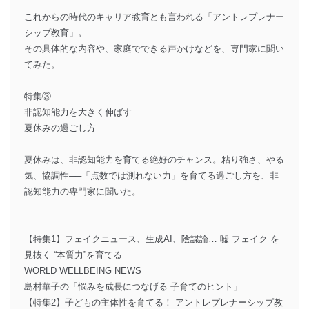
これからの時代のキャリア教育とも言われる「アントレプレナー
シップ教育」。
その具体的な内容や、家庭でできる声かけなどを、専門家に聞い
てみた。
特集③
非認知能力を大きく伸ばす
夏休みの過ごし方
夏休みは、非認知能力を育てる絶好のチャンス。粘り強さ、やる
気、協調性──「点数では測れない力」を育てる過ごし方を、非
認知能力の専門家に聞いた。
【特集1】フェイクニュース、生成AI、陰謀論… 嘘 フェイク を
見抜く “本質力”を育てる
WORLD WELLBEING NEWS
島村華子の「悩みを成長につなげる 子育てのヒント」
【特集2】子どもの主体性を育てる！ アントレプレナーシップ教