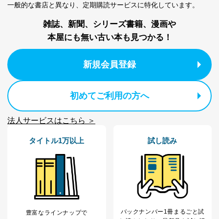
一般的な書店と異なり、
定期購読サービスに特化しています。
ス、キャンペーン等の広告に関す
るご案内のため
雑誌、新聞、シリーズ書籍、漫画や
採用応募者の方の
4
採用選考、ご連絡のため
本屋にも無い古い本も見つかる！
個人情報
当社の従業者の個
人事、総務などの雇用管理等のた
5
人情報
め
新規会員登録
パートナー（提携
購入商品配送のため
企業）からの委託
提携企業及びお客様がご購入され
により当社の
た商品の発売元企業からのｅメー
6
定期購読サービス
ル等による商品、
初めてご利用の方へ
等をご利用の方の
サービス、キャンペーン等の広告
個人情報
に関するご案内のため
法人サービスはこちら ＞
当社のサービス利用状況の把握お
よびその分析のため
タイトル1万以上
試し読み
お問い合わせ対応、トラブル対
SNS公式アカウン
処、オペレーター教育など応対品
7
トに登録された方
質向上のため
の個人情報
その他当社のプライバシーポリシ
ー等にて公表する利用目的達成の
ため
※上記の利用目的のうちNo.1～5については保有個人デ
ータ（開示対象個人情報）の利用目的であり、下記4.の
バックナンバー1冊まるごと試
豊富なラインナップで
開示等のご請求に対応させていただきます。