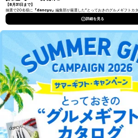
②利用目的を本人に通知し、又は公表することによって
タダ読みサービス
を楽しもう！
当該事業者の権利又は正当な利益を害するおそれがある
場合
③国の機関又は地方公共団体が法令の定める事務を遂行
DOWNLOAD FOR IOS
することに対して協力する必要がある場合であって、利
用目的を本人に通知し、又は公表することによって当該
DOWNLOAD FOR ANDROID
事務の遂行に支障を及ぼすおそれがあるとき
④開示対象個人情報の利用目的が明らかな場合
ご利用方法はこちら
開示対象個人情報については、保有個人データの本人ま
たはその代理人からの利用目的の通知、開示、変更等
（内容の訂正、追加または削除）、利用停止等（「利用
の停止または消去」「第三者への提供の停止」）の求め
に対応させていただいております。 当社顧客の皆様の
総合案内
個人情報は「マイページ」にログインしていただくこと
で、訂正、追加、変更を行っていただくことが出来ま
アフィリエイト
採用情報
す。マイページをご利用いただけない方、その他の方に
つきましては、下記Aをご覧ください。 また、ご登録い
ただいた個人情報のうち、市町村などの名称および郵便
プレスリリース
お問い合わせ
番号、金融機関の名称あるいはクレジットカードの有効
期限など、商品のお届けやご請求を行う上で支障がある
利用規約
プライバシーポリシー
特定商取引法に基づく表示
会社案内
出版社の皆様へ
情報に変更があった場合には、当社が登録情報を変更さ
投資家の皆様へ
サイトマップ
せていただく場合があります。