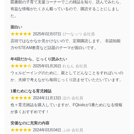
図書館の子育て支援コーナーでこの雑誌を知り、読んでみたら、
その他の規範を遵守します。また、当社の管理の仕組み
に、これらの法令及びその他の規範を常に適合させま
有益な情報がたくさん載っているので、購読することにしまし
す。
た。
個人情報の安全管理措置
面白い
★★★★★
2025年02月07日
ぴーなっつ 会社員
当社は、個人情報の正確性及び安全性を確保するため
店頭ではなかなか見かけないので、定期購読します。 非認知能
に、下記セキュリティ対策をはじめとする安全対策を実
施し、個人情報の漏えい、滅失またはき損の防止及び是
力やSTEAM教育など話題のテーマが面白いです。
正に努めます。
年4回だから、じっくり読みたい
アクセス制御
★★★★☆
2025年01月26日
れもん 会社員
個人データを取り扱うことのできる機器及び当該
ウェルビーイングのために、親としてどんなことをすればいいの
機器を取り扱う従業者を明確化し、 個人データへ
の不要なアクセスを防止しています。
か、夫婦で考えながら毎回じっくり読ませていただいています。
アクセス者の識別と認証
1番ためになる育児雑誌
機器に標準装備されているユーザー制御機能（ユ
★★★★★
2024年11月13日
ほの 会社員
ーザーアカウント制御）により、個人情報データ
色々育児雑誌を購入していますが、FQkidsが1番ためになる情報
ベース等を取り扱う情報システムを使用する従業
が多くおすすめです！
者を識別・認証しています。
安価なのに充実の内容
外部からの不正アクセス等の防止
個人データを取り扱う機器等のオペレーティング
★★★★★
2024年03月04日
ふゆ 会社員