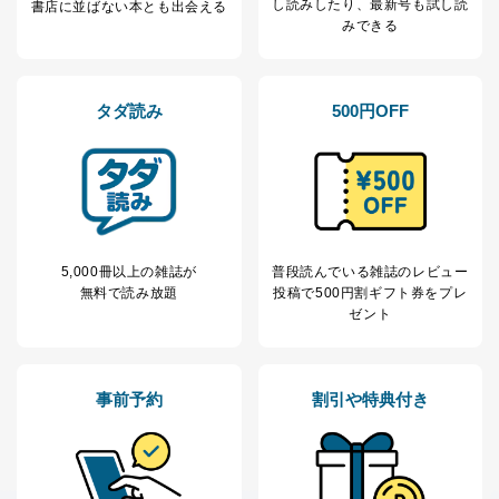
し読み
したり、最新号も試し読
書店に並ばない本とも出会える
なお、6、7については、パートナー（提携企業）様又は
みできる
各SNS運営会社様にご請求いただきますようお願い致し
ます。
３．個人情報の第三者提供について
タダ読み
500円OFF
当社は、取得した個人情報を適切に管理し､あらかじめ
本人の同意を得ることなく第三者に提供することはあり
ません。ただし、次の場合は除きます。
法令に基づく場合
人の生命､身体または財産の保護のために必要がある
場合であって、本人の同意を得ることが困難であると
5,000冊以上の雑誌が
普段読んでいる雑誌のレビュー
き。
無料で読み放題
投稿で
500円割ギフト券をプレ
公衆衛生の向上または児童の健全な育成の推進のため
ゼント
に特に必要がある場合であって、本人の同意を得るこ
とが困難である場合。
国の機関もしくは地方公共団体またはその委託を受け
た者が法令の定める事務を遂行することに対して協力
事前予約
割引や特典付き
する必要がある場合であって、本人の同意を得ること
により当該事務の遂行に支障を及ぼすおそれがあると
き。
上記２．の利用目的を実施するために守秘義務を結ん
だ企業に、業務の一部として個人情報の取扱いを委