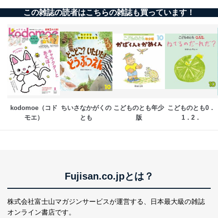
この雑誌の読者はこちらの雑誌も買っています！
当社が取り扱う開示対象個人情報の利用目的は次のとお
りです。
No
個人情報の種類
利用目的
購入商品の配送のため
商品代金回収のため
ｅメール等による商品、サービ
ス、キャンペーン等の広告の案内
当社の定期購読サ
のため
1
ービス等をご利用
個人が特定できない形で取得した
の方の個人情報
閲覧履歴や購買履歴等の情報を分
kodomoe（コド
ちいさなかがくの
こどものとも年少
こどものとも0．
析して、趣味・嗜好に
モエ）
とも
版
1．2．
応じた新商品・サービスに関する
広告のため
当社にお問合わせ
お問い合わせ対応、トラブル対
2
いただいた方の個
処、オペレーター教育など応対品
人情報
質向上のため
カスタマーQ＆Aサイトの投稿内容
Fujisan.co.jpとは？
の確認のため
ｅメール等によるカスタマーQ＆A
当社カスタマーQ＆
サイトのサービス内容のご案内の
株式会社富士山マガジンサービスが運営する、
日本最大級の雑誌
3
Aサービス利用者
ため
オンライン書店です。
ｅメール等による商品、サービ