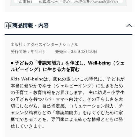
を実施し、お客様への「安心」の提供及び社会的責任の
責務を果たすことを確実にいたします。
個人情報の取得・利用・提供について
商品情報・内容
当社は、個人情報の取得・利用・提供に際して、その利
用目的を明確にし、本人の同意を得たうえで利用目的の
達成に必要な範囲内で適法かつ公正な手段によって取
出版社：
アクセスインターナショナル
得・利用・提供を行います。また、当社が保有している
発行間隔：年4回刊
発売日：3.6.9.12月30日
個人情報は、同意を得ずに目的外利用、第三者への提
供・開示は行いません。当社においてはこれらの取り組
■ 子どもの「非認知能力」を伸ばし、Well-being（ウェ
みを確実にするため、従業者等の教育を徹底してまいり
ルビーイング）に生きる力を育む
ます。また、目的外利用を行わないために、適切な管理
措置を講じます。
Kids Well-beingは、変化の激しいこの時代に、子どもが
本当に健やかで幸せ（ウェルビーイング）に生きるため
法令遵守
の子育て・教育情報をお届けします。 主に幼児～小学生
当社は、個人情報に関連する法令、国が定める指針及び
の子どもを持つパパ・ママへ向けて、その子らしさを大
その他の規範を遵守します。また、当社の管理の仕組み
切にしながら、自己肯定感、コミュケーション能力、チ
に、これらの法令及びその他の規範を常に適合させま
ャレンジ精神などの「非認知能力」をはぐくむために家
す。
庭でできることを、専門家による確かな情報とともに発
信していきます。
個人情報の安全管理措置