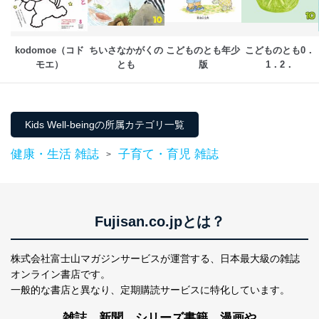
メール等により個人データの含まれるファイルを
送信する場合に、当該ファイルへのパスワードを
設定しています。
kodomoe（コド
ちいさなかがくの
こどものとも年少
こどものとも0．
個人情報保護マネジメントシステムの継続的改善
モエ）
とも
版
1．2．
当社は、内部監査及びマネジメントレビューの機会を通
じて、個人情報保護マネジメントシステムを継続的に改
善し、常に最良の状態を維持します。
Kids Well-beingの所属カテゴリ一覧
苦情及び相談受付け窓口
健康・生活 雑誌
子育て・育児 雑誌
>
貴殿の個人情報及び当社の個人情報保護マネジメントシ
ステムに関するご相談及び苦情については以下までご連
絡ください。
適切、かつ迅速に対応させていただきます。
Fujisan.co.jpとは？
株式会社富士山マガジンサービス 個人情報問い合わせ
係
TEL：0570-200-223
株式会社富士山マガジンサービスが運営する、
日本最大級の雑誌
FAX：03-5459-7073
オンライン書店です。
e-mail：
cs@fujisan.co.jp
一般的な書店と異なり、
定期購読サービスに特化しています。
改訂：2025年2月20日
制定：2005年4月1日
雑誌、新聞、シリーズ書籍、漫画や