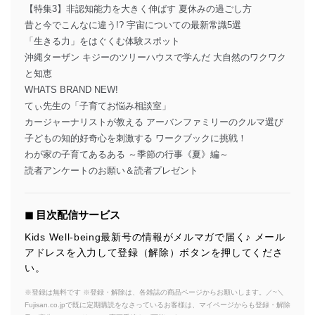
【特集3】非認知能力を大きく伸ばす 夏休みの過ごし方
昔と今でこんなに違う!? 宇宙についての最新常識5選
「生きる力」をはぐくむ体験スポット
沖縄ターザン キジーのツリーハウスで学んだ 大自然のワクワク
と知恵
WHATS BRAND NEW!
てぃ先生の「子育てお悩み相談室」
カージャーナリストが教える アーバンファミリーのクルマ選び
子どもの知的好奇心を刺激する ワークブックに挑戦！
わが家の子育てあるある ～季節の行事《夏》編～
読者アンケートのお願い＆読者プレゼント
◼︎ 目次配信サービス
Kids Well-being最新号の情報がメルマガで届く♪ メール
アドレスを入力して登録（解除）ボタンを押してくださ
い。
※登録は無料です ※登録・解除は、各雑誌の商品ページからお願いします。／~＼
Fujisan.co.jpで既に定期購読をなさっているお客様は、マイページからも登録・解除