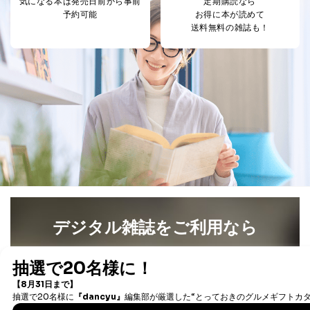
気になる本は
発売日前から事前
定期購読なら
パートナー（提携
購入商品配送のため
予約可能
お得に本が読めて
企業）からの委託
提携企業及びお客様がご購入され
送料無料の雑誌も！
により当社の
た商品の発売元企業からのｅメー
6
定期購読サービス
ル等による商品、
等をご利用の方の
サービス、キャンペーン等の広告
個人情報
に関するご案内のため
当社のサービス利用状況の把握お
よびその分析のため
お問い合わせ対応、トラブル対
SNS公式アカウン
処、オペレーター教育など応対品
7
トに登録された方
質向上のため
の個人情報
その他当社のプライバシーポリシ
ー等にて公表する利用目的達成の
ため
※上記の利用目的のうちNo.1～5については保有個人デ
ータ（開示対象個人情報）の利用目的であり、下記4.の
デジタル雑誌をご利用なら
開示等のご請求に対応させていただきます。
なお、6、7については、パートナー（提携企業）様又は
最新号〜バックナンバーまで7000冊以上の雑誌
（電子
各SNS運営会社様にご請求いただきますようお願い致し
ます。
書籍）が無料で読み放題！
タダ読みサービス
を楽しもう！
３．個人情報の第三者提供について