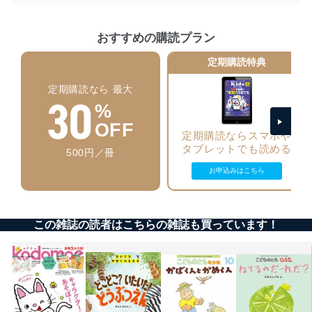
当社は、個人情報の正確性及び安全性を確保するため
に、下記セキュリティ対策をはじめとする安全対策を実
施し、個人情報の漏えい、滅失またはき損の防止及び是
おすすめの購読プラン
正に努めます。
定期購読特典
アクセス制御
個人データを取り扱うことのできる機器及び当該
定期購読なら 最大
機器を取り扱う従業者を明確化し、 個人データへ
30
の不要なアクセスを防止しています。
%
OFF
アクセス者の識別と認証
定期購読ならスマホや
機器に標準装備されているユーザー制御機能（ユ
タブレットでも読める
500円／冊
ーザーアカウント制御）により、個人情報データ
ベース等を取り扱う情報システムを使用する従業
お申込みはこちら
者を識別・認証しています。
外部からの不正アクセス等の防止
個人データを取り扱う機器等のオペレーティング
この雑誌の読者はこちらの雑誌も買っています！
システムを最新の状態に保持しています。
個人データを取り扱う機器等にセキュリティ対策
ソフトウェア等を導入し、自動更新 機能等の活用
により、これを最新状態としています。
情報システムの使用に伴う漏洩等の防止