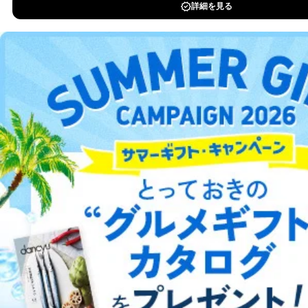
当社は、取得した個人情報を適切に管理し､あらかじめ
DOWNLOAD FOR IOS
本人の同意を得ることなく第三者に提供することはあり
ません。ただし、次の場合は除きます。
DOWNLOAD FOR ANDROID
法令に基づく場合
人の生命､身体または財産の保護のために必要がある
場合であって、本人の同意を得ることが困難であると
ご利用方法はこちら
き。
公衆衛生の向上または児童の健全な育成の推進のため
に特に必要がある場合であって、本人の同意を得るこ
とが困難である場合。
国の機関もしくは地方公共団体またはその委託を受け
総合案内
た者が法令の定める事務を遂行することに対して協力
する必要がある場合であって、本人の同意を得ること
アフィリエイト
採用情報
により当該事務の遂行に支障を及ぼすおそれがあると
き。
プレスリリース
お問い合わせ
上記２．の利用目的を実施するために守秘義務を結ん
だ企業に、業務の一部として個人情報の取扱いを委
託・提供する場合、その業務に必要な範囲で委託・提
利用規約
プライバシーポリシー
特定商取引法に基づく表示
会社案内
出版社の皆様へ
供先企業に個人情報を開示することがあります。
投資家の皆様へ
サイトマップ
委託・提供先企業は具体的には以下のような企業です
が、これらに限りません。
委託先：カスタマーサポート支援会社 、クレジッ
トカード決済などの決済代行・料金回収会社、広