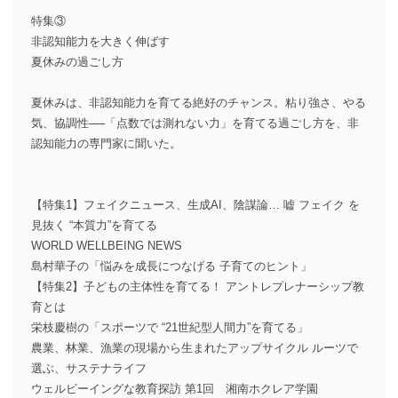
特集③
非認知能力を大きく伸ばす
夏休みの過ごし方
夏休みは、非認知能力を育てる絶好のチャンス。粘り強さ、やる
気、協調性──「点数では測れない力」を育てる過ごし方を、非
認知能力の専門家に聞いた。
【特集1】フェイクニュース、生成AI、陰謀論… 嘘 フェイク を
見抜く “本質力”を育てる
WORLD WELLBEING NEWS
島村華子の「悩みを成長につなげる 子育てのヒント」
【特集2】子どもの主体性を育てる！ アントレプレナーシップ教
育とは
栄枝慶樹の「スポーツで “21世紀型人間力”を育てる」
農業、林業、漁業の現場から生まれたアップサイクル ルーツで
選ぶ、サステナライフ
ウェルビーイングな教育探訪 第1回 湘南ホクレア学園