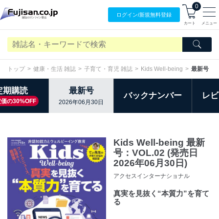
0
ログイン/
新規無料
登録
カート
メニュー
トップ
健康・生活 雑誌
子育て・育児 雑誌
Kids Well-being
最新号
定期購読
最新号
バックナンバー
レビ
価の30%OFF
2026年06月30日
Kids Well-being 最新
号：VOL.02 (発売日
2026年06月30日)
アクセスインターナショナル
真実を見抜く“本質力”を育て
る