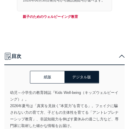
2026年06月30日発売号から購読開始号が選べます。
親子のためのウェルビーイング教育
目次
紙版
デジタル版
幼児～小学生の教育雑誌『Kids Well-being（キッズウェルビーイ
ング）』。
2026年夏号は「真実を見抜く“本質力”を育てる」。フェイクに騙
されない力の育て方、子どもの主体性を育てる「アントレプレナ
ーシップ教育」、非認知能力を伸ばす夏休みの過ごし方など、専
門家に取材した確かな情報をお届け。