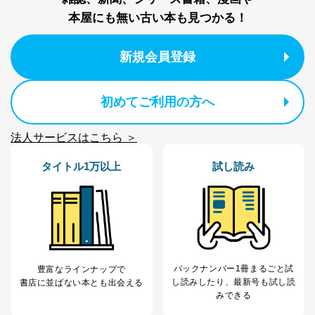
株式会社富士山マガジンサービス
本屋にも無い古い本も見つかる！
代表取締役会長 西野 伸一郎
個人情報の取扱いについて
新規会員登録
１．個人情報保護管理者
当社は以下の個人情報保護管理者を設置し、個人情報保
初めてご利用の方へ
護管理者の責任のもと、個人情報を取得・アクセス・利
用・提供・管理いたします。
法人サービスはこちら ＞
東京都渋谷区南平台町16-11
株式会社富士山マガジンサービス
タイトル1万以上
試し読み
代表取締役会長 西野 伸一郎
個人情報保護管理者: 経営管理グループディレクター 前
田 嘉也
２．利用目的
当社が取り扱う開示対象個人情報の利用目的は次のとお
バックナンバー1冊まるごと試
りです。
豊富なラインナップで
し読み
したり、最新号も試し読
書店に並ばない本とも出会える
No
個人情報の種類
利用目的
みできる
購入商品の配送のため