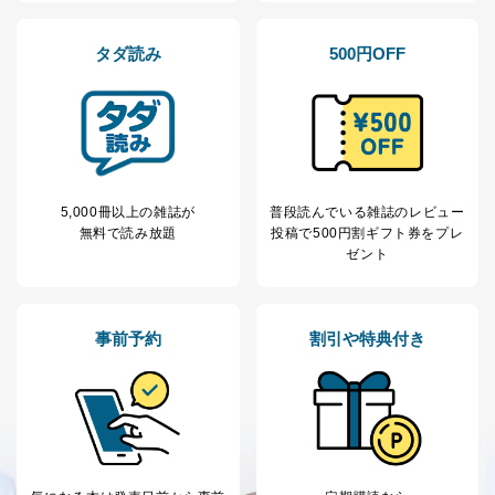
商品代金回収のため
ｅメール等による商品、サービ
ス、キャンペーン等の広告の案内
タダ読み
500円OFF
当社の定期購読サ
のため
1
ービス等をご利用
個人が特定できない形で取得した
の方の個人情報
閲覧履歴や購買履歴等の情報を分
析して、趣味・嗜好に
応じた新商品・サービスに関する
広告のため
当社にお問合わせ
お問い合わせ対応、トラブル対
5,000冊以上の雑誌が
普段読んでいる雑誌のレビュー
2
いただいた方の個
処、オペレーター教育など応対品
無料で読み放題
投稿で
500円割ギフト券をプレ
人情報
質向上のため
ゼント
カスタマーQ＆Aサイトの投稿内容
の確認のため
ｅメール等によるカスタマーQ＆A
当社カスタマーQ＆
サイトのサービス内容のご案内の
3
事前予約
割引や特典付き
Aサービス利用者
ため
ｅメール等による商品、サービ
ス、キャンペーン等の広告に関す
るご案内のため
採用応募者の方の
4
採用選考、ご連絡のため
個人情報
当社の従業者の個
人事、総務などの雇用管理等のた
5
人情報
め