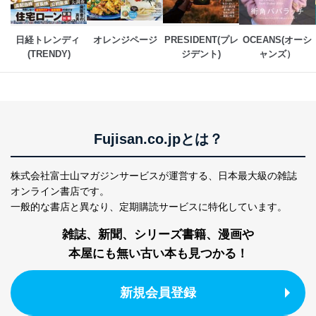
各SNS運営会社様にご請求いただきますようお願い致し
ます。
日経トレンディ 
オレンジページ
PRESIDENT(プレ
OCEANS(オーシ
３．個人情報の第三者提供について
(TRENDY)
ジデント)
ャンズ）
当社は、取得した個人情報を適切に管理し､あらかじめ
本人の同意を得ることなく第三者に提供することはあり
ません。ただし、次の場合は除きます。
法令に基づく場合
人の生命､身体または財産の保護のために必要がある
Fujisan.co.jpとは？
場合であって、本人の同意を得ることが困難であると
き。
公衆衛生の向上または児童の健全な育成の推進のため
株式会社富士山マガジンサービスが運営する、
日本最大級の雑誌
に特に必要がある場合であって、本人の同意を得るこ
オンライン書店です。
とが困難である場合。
一般的な書店と異なり、
定期購読サービスに特化しています。
国の機関もしくは地方公共団体またはその委託を受け
た者が法令の定める事務を遂行することに対して協力
雑誌、新聞、シリーズ書籍、漫画や
する必要がある場合であって、本人の同意を得ること
により当該事務の遂行に支障を及ぼすおそれがあると
本屋にも無い古い本も見つかる！
き。
上記２．の利用目的を実施するために守秘義務を結ん
新規会員登録
だ企業に、業務の一部として個人情報の取扱いを委
託・提供する場合、その業務に必要な範囲で委託・提