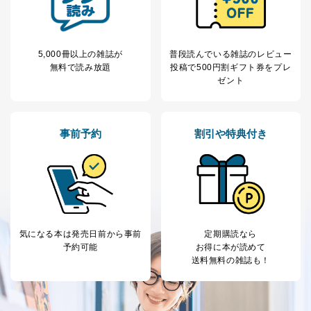
場合
③国の機関又は地方公共団体が法令の定める事務を遂行
することに対して協力する必要がある場合であって、利
用目的を本人に通知し、又は公表することによって当該
5,000冊以上の雑誌が
普段読んでいる雑誌のレビュー
事務の遂行に支障を及ぼすおそれがあるとき
無料で読み放題
投稿で
500円割ギフト券をプレ
④開示対象個人情報の利用目的が明らかな場合
ゼント
開示対象個人情報については、保有個人データの本人ま
たはその代理人からの利用目的の通知、開示、変更等
事前予約
割引や特典付き
（内容の訂正、追加または削除）、利用停止等（「利用
の停止または消去」「第三者への提供の停止」）の求め
に対応させていただいております。 当社顧客の皆様の
個人情報は「マイページ」にログインしていただくこと
で、訂正、追加、変更を行っていただくことが出来ま
す。マイページをご利用いただけない方、その他の方に
つきましては、下記Aをご覧ください。 また、ご登録い
ただいた個人情報のうち、市町村などの名称および郵便
気になる本は
発売日前から事前
定期購読なら
番号、金融機関の名称あるいはクレジットカードの有効
予約可能
お得に本が読めて
期限など、商品のお届けやご請求を行う上で支障がある
送料無料の雑誌も！
情報に変更があった場合には、当社が登録情報を変更さ
せていただく場合があります。
A.開示等の求めの申し出先、提出していただく書面等