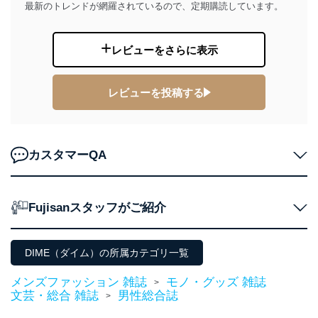
最新のトレンドが網羅されているので、定期購読しています。
FAX：03-5459-7073
e-mail：
cs@fujisan.co.jp
改訂：2025年2月20日
レビューをさらに表示
制定：2005年4月1日
株式会社富士山マガジンサービス
代表取締役会長 西野 伸一郎
レビューを投稿する
個人情報の取扱いについて
１．個人情報保護管理者
カスタマーQA
当社は以下の個人情報保護管理者を設置し、個人情報保
護管理者の責任のもと、個人情報を取得・アクセス・利
用・提供・管理いたします。
Fujisanスタッフがご紹介
東京都渋谷区南平台町16-11
株式会社富士山マガジンサービス
代表取締役会長 西野 伸一郎
DIME（ダイム）の所属カテゴリ一覧
個人情報保護管理者: 経営管理グループディレクター 前
田 嘉也
メンズファッション 雑誌
モノ・グッズ 雑誌
>
文芸・総合 雑誌
男性総合誌
２．利用目的
>