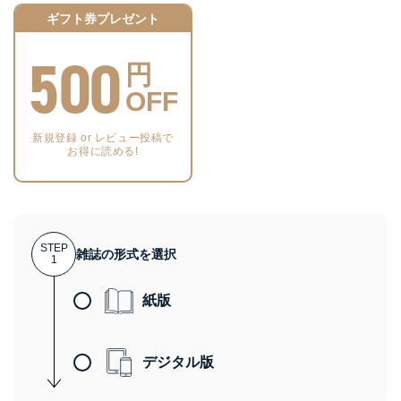
ギフト券プレゼント
500
円
OFF
新規登録 or レビュー投稿で
お得に読める!
STEP
雑誌の形式を選択
1
紙版
デジタル版