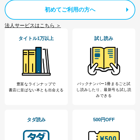
供先企業に個人情報を開示することがあります。
委託・提供先企業は具体的には以下のような企業です
初めてご利用の方へ
が、これらに限りません。
委託先：カスタマーサポート支援会社 、クレジッ
トカード決済などの決済代行・料金回収会社、広
法人サービスはこちら ＞
告配信サービス会社
提供先：出版社、出版物発売元、卸売会社、販売
タイトル1万以上
試し読み
店など商品の供給者、梱包会社、配送会社、新聞
販売店などの梱包・配送・配達会社
４．開示対象個人情報の「開示」「訂正」等の請求につ
いて
当社は、本人から、開示対象個人情報について利用目的
の通知を求められた場合には、遅滞なくこれに応じま
バックナンバー1冊まるごと試
豊富なラインナップで
す。ただし、以下①～④のいずれかに該当する場合は、
し読み
したり、最新号も試し読
書店に並ばない本とも出会える
利用目的の通知を行なうことはできません。そのとき
みできる
は、本人に遅滞無くその旨を通知するとともに、理由を
説明させていただきます。
①利用目的を本人に通知し、又は公表することによって
タダ読み
500円OFF
本人又は第三者の生命、身体、財産その他の権利利益を
害するおそれがある場合
②利用目的を本人に通知し、又は公表することによって
当該事業者の権利又は正当な利益を害するおそれがある