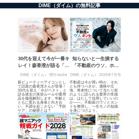
当社が取り扱う開示対象個人情報の利用目的は次のとお
DIME（ダイム）の無料記事
りです。
No
個人情報の種類
利用目的
購入商品の配送のため
商品代金回収のため
ｅメール等による商品、サービ
ス、キャンペーン等の広告の案内
当社の定期購読サ
のため
1
ービス等をご利用
個人が特定できない形で取得した
の方の個人情報
30代を迎えて今が一番キ
知らないと一生損する
閲覧履歴や購買履歴等の情報を分
析して、趣味・嗜好に
レイ！森香澄が語る「自
「不動産のウソ、ホン
応じた新商品・サービスに関する
己ベスト...
ト」
DIME（ダイム） 増刊 favlist
DIME（ダイム） 2026年7月号
広告のため
新ビューティーアイコンとし
不動産は今が買い時か、それ
当社にお問合わせ
お問い合わせ対応、トラブル対
て話題の森香澄さんが登場！
とも持つべきか。価格や立
2
いただいた方の個
処、オペレーター教育など応対品
30代を迎え「今がベスト」と
地、将来性について当たり前
人情報
質向上のため
語る彼女の美容ルールや愛用
のように語られる業界の常識
品を徹底解剖します。年齢と
は、はたして信用していいの
カスタマーQ＆Aサイトの投稿内容
ともに変わる身体と向き合
か――。不動産のウソとホン
の確認のため
い、不調を起こさない「予防
トを整理し、一生モノの知識
ケア」の秘密とは？
を身につけよう。
ｅメール等によるカスタマーQ＆A
当社カスタマーQ＆
サイトのサービス内容のご案内の
3
Aサービス利用者
ため
ｅメール等による商品、サービ
ス、キャンペーン等の広告に関す