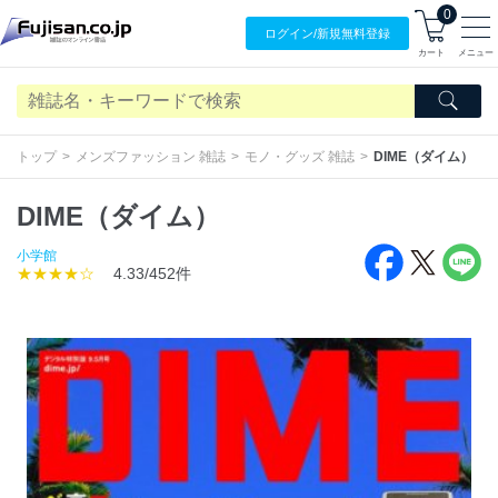
0
ログイン/
新規無料
登録
カート
メニュー
トップ
メンズファッション 雑誌
モノ・グッズ 雑誌
DIME（ダイム）
DIME（ダイム）
小学館
★★★★☆
4.33/452件