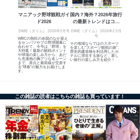
るご案内のため
採用応募者の方の
4
採用選考、ご連絡のため
マニアック野球観戦ガイ
国内？海外？2026年旅行
個人情報
ド2026
の最新トレンドはコレ
当社の従業者の個
人事、総務などの雇用管理等のた
5
人情報
め
だ！
DIME（ダイム） 2026年5月号
DIME（ダイム） 2026年2.5月
パートナー（提携
購入商品配送のため
号
WBCの熱狂の余韻のなか迎え
企業）からの委託
提携企業及びお客様がご購入され
るセンバツやプロ野球開幕に
その地域ならではのスポーツ
により当社の
た商品の発売元企業からのｅメー
合わせて、今号は「野球」を
を楽しむ”スポーツ観戦の旅”、
6
大特集！最新の観戦ポイント
定期購読サービス
ル等による商品、
歴史的建造物を利活用したホ
や球場の楽しみ方から、あだ
テルに滞在する旅など、新し
等をご利用の方の
サービス、キャンペーン等の広告
ち充漫画の胸アツな名シーン
い旅行の楽しみ方を紹介！
まで、原点と最前線が交差す
個人情報
に関するご案内のため
る”球春”の魅力をお届けしま
当社のサービス利用状況の把握お
す。
よびその分析のため
お問い合わせ対応、トラブル対
SNS公式アカウン
処、オペレーター教育など応対品
7
トに登録された方
質向上のため
の個人情報
この雑誌の読者はこちらの雑誌も買っています！
その他当社のプライバシーポリシ
ー等にて公表する利用目的達成の
ため
※上記の利用目的のうちNo.1～5については保有個人デ
ータ（開示対象個人情報）の利用目的であり、下記4.の
開示等のご請求に対応させていただきます。
なお、6、7については、パートナー（提携企業）様又は