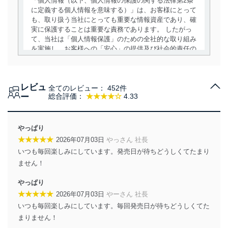
「個人情報（以下、個人情報の保護の関する法律第2条
に定義する個人情報を意味する）」は、お客様にとって
も、取り扱う当社にとっても重要な情報資産であり、確
実に保護することは重要な責務であります。 したがっ
て、当社は「個人情報保護」のための全社的な取り組み
を実施し、お客様への「安心」の提供及び社会的責任の
責務を果たすことを確実にいたします。
個人情報の取得・利用・提供について
レビュ
全てのレビュー：
452件
当社は、個人情報の取得・利用・提供に際して、その利
ー
総合評価：
★★★★☆
4.33
用目的を明確にし、本人の同意を得たうえで利用目的の
達成に必要な範囲内で適法かつ公正な手段によって取
得・利用・提供を行います。また、当社が保有している
やっぱり
個人情報は、同意を得ずに目的外利用、第三者への提
★★★★★
2026年07月03日
やっさん 社長
供・開示は行いません。当社においてはこれらの取り組
いつも毎回楽しみにしています。発売日が待ちどうしくてたまり
みを確実にするため、従業者等の教育を徹底してまいり
ます。また、目的外利用を行わないために、適切な管理
ません！
措置を講じます。
やっぱり
法令遵守
★★★★★
2026年07月03日
やーさん 社長
いつも毎回楽しみにしています。毎回発売日が待ちどうしくてた
当社は、個人情報に関連する法令、国が定める指針及び
まりません！
その他の規範を遵守します。また、当社の管理の仕組み