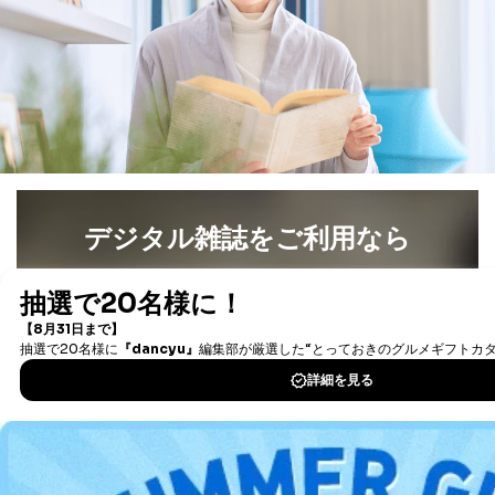
開示等の求めは、電話又は電子メールにて下記までお申
し付けください。開示等の求めに際して提出していただ
く書面等については、その際にご案内いたします。
■電話による場合
TEL:0570-200-223
株式会社富士山マガジンサービス 個人情報問い合わせ
係
受付時間：10:00～17:00（土、日、祝、年末年始休業）
■電子メールによる場合
デジタル雑誌をご利用なら
e-mail：
cs@fujisan.co.jp
B.開示等の対応に際して、以下記載の項目のうち2項目
最新号〜バックナンバーまで7000冊以上の雑誌
（電子
以上での本人確認を実施させていただきます。
書籍）が無料で読み放題！
商品を購入された個人のお客様：氏名、住所、電話番
タダ読みサービス
を楽しもう！
号、顧客番号、メールアドレス
商品を購入された法人のお客様：氏名、会社名、部署
名、会社住所、電話番号、顧客番号、メールアドレス
DOWNLOAD FOR IOS
採用に応募された方：氏名、住所、所属学校（会社）
名
DOWNLOAD FOR ANDROID
お取引先様：会社名、部署名、氏名、住所
株主様：氏名、住所、（会社名）