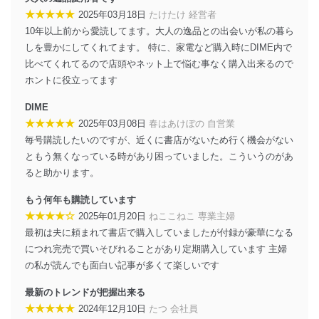
ソフトウェア等を導入し、自動更新 機能等の活用
★★★★★
2025年03月18日
たけたけ 経営者
により、これを最新状態としています。
10年以上前から愛読してます。大人の逸品との出会いが私の暮ら
しを豊かにしてくれてます。 特に、家電など購入時にDIME内で
情報システムの使用に伴う漏洩等の防止
比べてくれてるので店頭やネット上で悩む事なく購入出来るので
メール等により個人データの含まれるファイルを
送信する場合に、当該ファイルへのパスワードを
ホントに役立ってます
設定しています。
DIME
個人情報保護マネジメントシステムの継続的改善
★★★★★
2025年03月08日
春はあけぼの 自営業
毎号購読したいのですが、近くに書店がないため行く機会がない
当社は、内部監査及びマネジメントレビューの機会を通
ともう無くなっている時があり困っていました。こういうのがあ
じて、個人情報保護マネジメントシステムを継続的に改
善し、常に最良の状態を維持します。
ると助かります。
苦情及び相談受付け窓口
もう何年も購読しています
★★★★☆
2025年01月20日
ねここねこ 専業主婦
貴殿の個人情報及び当社の個人情報保護マネジメントシ
最初は夫に頼まれて書店で購入していましたが付録が豪華になる
ステムに関するご相談及び苦情については以下までご連
につれ完売で買いそびれることがあり定期購入しています 主婦
絡ください。
適切、かつ迅速に対応させていただきます。
の私が読んでも面白い記事が多くて楽しいです
株式会社富士山マガジンサービス 個人情報問い合わせ
最新のトレンドが把握出来る
係
★★★★★
2024年12月10日
たつ 会社員
TEL：0570-200-223