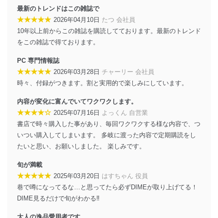
に、これらの法令及びその他の規範を常に適合させま
最新のトレンドはこの雑誌で
す。
★★★★★
2026年04月10日
たつ 会社員
個人情報の安全管理措置
10年以上前からこの雑誌を購読してております。最新のトレンド
をこの雑誌で得ております。
当社は、個人情報の正確性及び安全性を確保するため
に、下記セキュリティ対策をはじめとする安全対策を実
PC 専門情報誌
施し、個人情報の漏えい、滅失またはき損の防止及び是
★★★★★
2026年03月28日
チャーリー 会社員
正に努めます。
時々、付録がつきます。割と実用的で楽しみにしています。
アクセス制御
個人データを取り扱うことのできる機器及び当該
内容が変化に富んでいてワクワクします。
機器を取り扱う従業者を明確化し、 個人データへ
★★★★☆
2025年07月16日
よっくん 自営業
の不要なアクセスを防止しています。
書店で時々購入した事があり、毎回ワクワクする様な内容で、つ
アクセス者の識別と認証
いつい購入してしまいます。 多岐に渡った内容で定期購読をし
機器に標準装備されているユーザー制御機能（ユ
たいと思い、お願いしました。 楽しみです。
ーザーアカウント制御）により、個人情報データ
ベース等を取り扱う情報システムを使用する従業
旬が満載
者を識別・認証しています。
★★★★★
2025年03月20日
はすちゃん 役員
巷で噂になってるな…と思ってたら必ずDIMEが取り上げてる！
外部からの不正アクセス等の防止
個人データを取り扱う機器等のオペレーティング
DIME見るだけで旬がわかる‼︎
システムを最新の状態に保持しています。
個人データを取り扱う機器等にセキュリティ対策
大人の逸品愛用者です