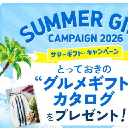
DOWNLOAD FOR ANDROID
ご利用方法はこちら
総合案内
アフィリエイト
採用情報
プレスリリース
お問い合わせ
利用規約
プライバシーポリシー
特定商取引法に基づく表示
会社案内
出版社の皆様へ
投資家の皆様へ
サイトマップ
©︎2002 FUJISAN MAGAZINE SERVICE CO., Ltd.