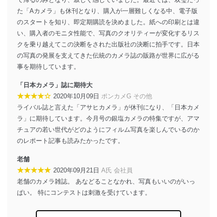
た「Aカメラ」も休刊となり、購入が一層難しくなる中、電子版
のスタートを知り、即定期購読を決めました。紙への印刷とは違
い、購入者のモニタ性能で、写真のクオリティーが変化するリス
クを乗り越えてこの決断をされた出版社の決断に拍手です。日本
の写真の発展を支えてきた伝統のカメラ誌の販路が世界に広がる
事を期待しています。
「日本カメラ」誌に期待大
★★★★☆
2020年10月09日
ポンカメG その他
ライバル誌と言えた「アサヒカメラ」が休刊になり、「日本カメ
ラ」に期待しています。今月号の銀塩カメラの特集ですが、アマ
チュアの若い世代がどのようにフィルム写真を楽しんでいるのか
のレポート記事も読みたかったです。
老舗
★★★★★
2020年09月21日
A氏 会社員
老舗のカメラ雑誌。 あなどることなかれ、写真もいいのがいっ
ぱい。 特にコンテストは刺激を受けています。