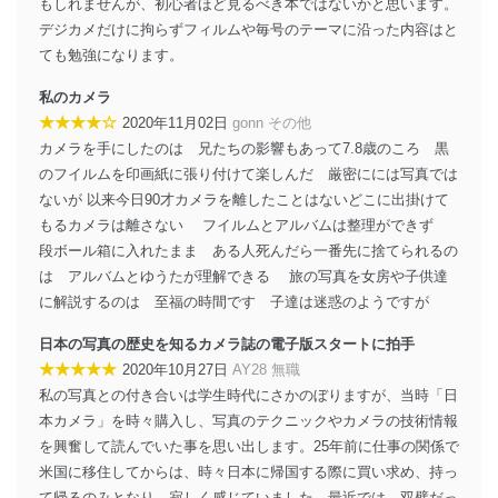
もしれませんが、初心者ほど見るべき本ではないかと思います。
デジカメだけに拘らずフィルムや毎号のテーマに沿った内容はと
ても勉強になります。
私のカメラ
★★★★☆
2020年11月02日
gonn その他
カメラを手にしたのは 兄たちの影響もあって7.8歳のころ 黒
のフイルムを印画紙に張り付けて楽しんだ 厳密にには写真では
ないが 以来今日90才カメラを離したことはないどこに出掛けて
もるカメラは離さない フイルムとアルバムは整理ができず
段ボール箱に入れたまま ある人死んだら一番先に捨てられるの
は アルバムとゆうたが理解できる 旅の写真を女房や子供達
に解説するのは 至福の時間です 子達は迷惑のようですが
日本の写真の歴史を知るカメラ誌の電子版スタートに拍手
★★★★★
2020年10月27日
AY28 無職
私の写真との付き合いは学生時代にさかのぼりますが、当時「日
本カメラ」を時々購入し、写真のテクニックやカメラの技術情報
を興奮して読んでいた事を思い出します。25年前に仕事の関係で
米国に移住してからは、時々日本に帰国する際に買い求め、持っ
て帰るのみとなり、寂しく感じていました。最近では、双璧だっ