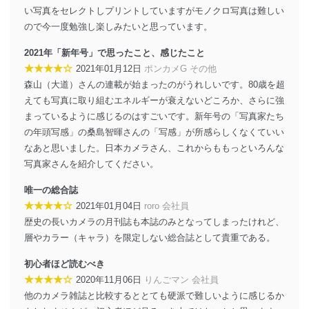
い写真をセレクトしプリントしていますがモノクロ写真は難しい
ので今一度勉強し楽しみたいと思っています。
2021年「新年号」で思ったこと、感じたこと
★★★★☆
2021年01月12日
ポンカメG その他
森山（大道）さんの連載が始まったのがうれしいです。80歳を超
えても写真に取り組むエネルギーが衰えないどころか、さらに強
まっているように感じるのはすごいです。新年号の「写真家たち
の年頭写感」の桑島智暉さんの「写感」が所感らしくなくていい
なあと思いました。日本カメラさん、これからももっといろんな
写真家さんを紹介してください。
唯一の総合誌
★★★★☆
2021年01月04日
roro 会社員
歴史の長いカメラの月刊誌も本誌のみとなってしまったけれど、
層やカラー（キャラ）を限定しない総合誌として貴重である。
初心者ほど読むべき
★★★★☆
2020年11月06日
りんごマン 会社員
他のカメラ雑誌と比較するととても硬派で難しいように感じるか