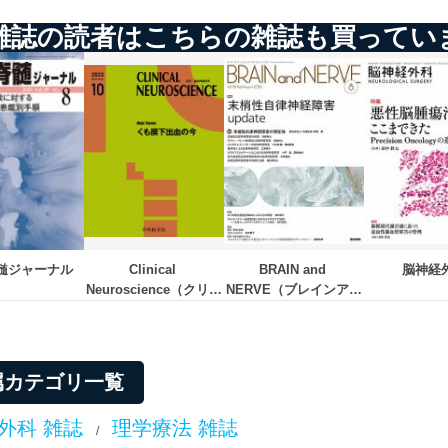
雑誌の読者はこちらの雑誌も買ってい
髄ジャーナル
Clinical 
BRAIN and 
脳神経
Neuroscience（クリニ
NERVE（ブレインアン
カルニューロサイエン
ドナーブ）
ス）
属カテゴリ一覧
外科 雑誌
理学療法 雑誌
/