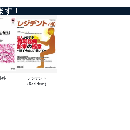
ます！
外科
レジデント
（Resident）