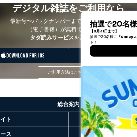
デジタル雑誌をご利用なら
最新号〜バックナンバーまで7000冊以上の雑誌
（電子書籍）が無料で読み放題！
タダ読みサービス
を楽しもう！
DOWNLOAD FOR IOS
DOWNLOAD FOR ANDRO
ご利用方法はこちら
総合案内
エイト
リース
お