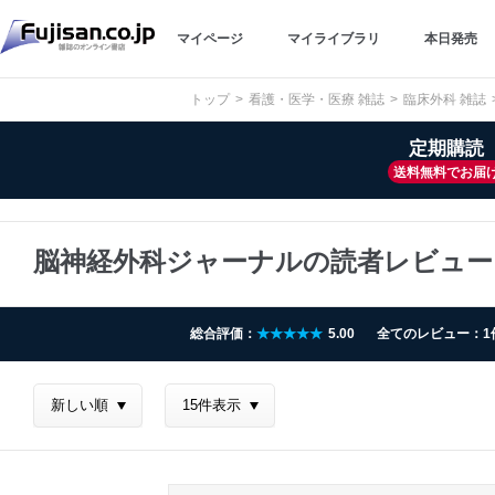
マイページ
マイライブラリ
本日発売
トップ
看護・医学・医療 雑誌
臨床外科 雑誌
定期購読
送料無料でお届
脳神経外科ジャーナルの読者レビュー
総合評価：
★★★★★
5.00
全てのレビュー：1