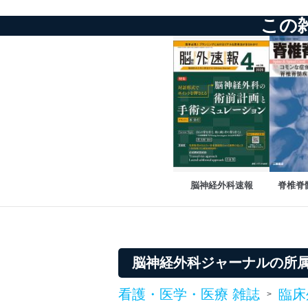
この
脳神経外科速報
脊椎脊
脳神経外科ジャーナルの所
看護・医学・医療 雑誌
臨床
>