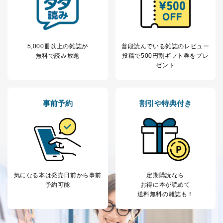
田 嘉也
２．利用目的
当社が取り扱う開示対象個人情報の利用目的は次のとお
5,000冊以上の雑誌が
普段読んでいる雑誌のレビュー
りです。
無料で読み放題
投稿で
500円割ギフト券をプレ
ゼント
No
個人情報の種類
利用目的
購入商品の配送のため
商品代金回収のため
ｅメール等による商品、サービ
事前予約
割引や特典付き
ス、キャンペーン等の広告の案内
当社の定期購読サ
のため
1
ービス等をご利用
個人が特定できない形で取得した
の方の個人情報
閲覧履歴や購買履歴等の情報を分
析して、趣味・嗜好に
応じた新商品・サービスに関する
広告のため
当社にお問合わせ
お問い合わせ対応、トラブル対
気になる本は
発売日前から事前
定期購読なら
2
いただいた方の個
処、オペレーター教育など応対品
予約可能
お得に本が読めて
人情報
質向上のため
送料無料の雑誌も！
カスタマーQ＆Aサイトの投稿内容
の確認のため
ｅメール等によるカスタマーQ＆A