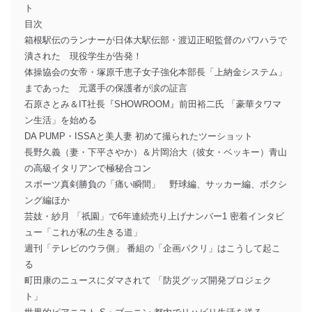
ト
目次
箱根駅伝のランナーが日体大駅伝部・渡辺正昭監督のパワハラで
潰された 現役学生が告発！
体操協会の女帝・塚原千恵子女子強化本部長「上納金システム」
まであった 元選手の保護者が涙の証言
石原さとみ＆IT社長『SHOWROOM』前田裕二氏 「豪華タワマ
ン生活」を始める
DA PUMP・ISSAと美人妻 初めて撮られたツーショット
長野久義（妻・下平さやか）＆片岡治大（彼女・ベッキー）青山
の高級イタリアンで極秘合コン
スポーツ真剣勝負の「痛い瞬間」 野球編、サッカー編、ボクシ
ング編ほか
芸妓・紗月 「祇園」で6年連続売り上げナンバー1 密着インタビ
ュー「これが私の生きる道」
週刊「テレビのウラ側」 番組の「企画パクリ」はこうして起こ
る
町田康のニュースにダマされて 「防災グッズ開発プロジェク
ト」