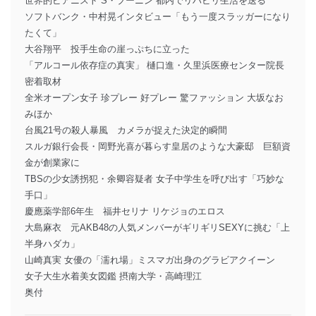
世界的ピアニスト S・ブーニン 都内でリハビリ生活を送る
ソフトバンク・中村晃インタビュー「もう一度スラッガーになり
たくて」
大谷翔平 投手生命の崖っぷちに立った
「アルコール依存症の真実」 樋口進・久里浜医療センター院長
密着取材
全米オープン女子 珍プレー 好プレー 驚ファッション 大坂なお
みほか
台風21号の殺人暴風 カメラが捉えた決定的瞬間
スルガ銀行会長・岡野光喜が暮らす皇居のような大豪邸 巨額資
金が創業家に
TBSの少女誘拐犯・余卿容疑者 女子中学生を呼び出す「巧妙な
手口」
慶應薬学部6年生 福井セリナ リケジョのエロス
大島麻衣 元AKB48の人気メンバーがギリギリSEXYに挑む「上
半身ハダカ」
山崎真実 女優の「濡れ場」ミスマガ出身のグラビアクイーン
女子大生水着美女図鑑 摂南大学・高崎理江
奥付