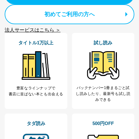
適切、かつ迅速に対応させていただきます。
株式会社富士山マガジンサービス 個人情報問い合わせ
初めてご利用の方へ
係
TEL：0570-200-223
法人サービスはこちら ＞
FAX：03-5459-7073
e-mail：
cs@fujisan.co.jp
タイトル1万以上
試し読み
改訂：2025年2月20日
制定：2005年4月1日
株式会社富士山マガジンサービス
代表取締役会長 西野 伸一郎
個人情報の取扱いについて
１．個人情報保護管理者
バックナンバー1冊まるごと試
豊富なラインナップで
し読み
したり、最新号も試し読
書店に並ばない本とも出会える
当社は以下の個人情報保護管理者を設置し、個人情報保
みできる
護管理者の責任のもと、個人情報を取得・アクセス・利
用・提供・管理いたします。
東京都渋谷区南平台町16-11
タダ読み
500円OFF
株式会社富士山マガジンサービス
代表取締役会長 西野 伸一郎
個人情報保護管理者: 経営管理グループディレクター 前