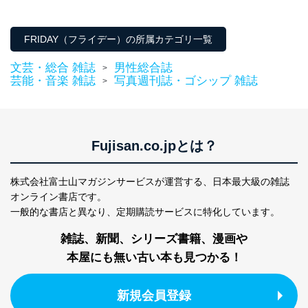
外部からの不正アクセス等の防止
個人データを取り扱う機器等のオペレーティング
FRIDAY（フライデー）の所属カテゴリ一覧
システムを最新の状態に保持しています。
個人データを取り扱う機器等にセキュリティ対策
文芸・総合 雑誌
男性総合誌
ソフトウェア等を導入し、自動更新 機能等の活用
>
芸能・音楽 雑誌
写真週刊誌・ゴシップ 雑誌
により、これを最新状態としています。
>
情報システムの使用に伴う漏洩等の防止
メール等により個人データの含まれるファイルを
送信する場合に、当該ファイルへのパスワードを
Fujisan.co.jpとは？
設定しています。
個人情報保護マネジメントシステムの継続的改善
株式会社富士山マガジンサービスが運営する、
日本最大級の雑誌
当社は、内部監査及びマネジメントレビューの機会を通
オンライン書店です。
じて、個人情報保護マネジメントシステムを継続的に改
一般的な書店と異なり、
定期購読サービスに特化しています。
善し、常に最良の状態を維持します。
雑誌、新聞、シリーズ書籍、漫画や
苦情及び相談受付け窓口
本屋にも無い古い本も見つかる！
貴殿の個人情報及び当社の個人情報保護マネジメントシ
ステムに関するご相談及び苦情については以下までご連
新規会員登録
絡ください。