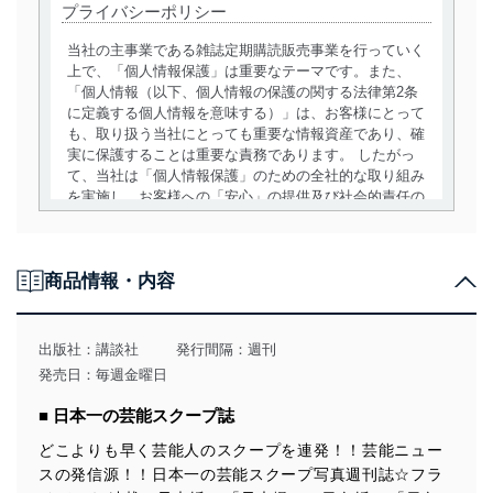
プライバシーポリシー
当社の主事業である雑誌定期購読販売事業を行っていく
上で、「個人情報保護」は重要なテーマです。また、
「個人情報（以下、個人情報の保護の関する法律第2条
に定義する個人情報を意味する）」は、お客様にとって
も、取り扱う当社にとっても重要な情報資産であり、確
実に保護することは重要な責務であります。 したがっ
て、当社は「個人情報保護」のための全社的な取り組み
を実施し、お客様への「安心」の提供及び社会的責任の
責務を果たすことを確実にいたします。
個人情報の取得・利用・提供について
商品情報・内容
当社は、個人情報の取得・利用・提供に際して、その利
用目的を明確にし、本人の同意を得たうえで利用目的の
達成に必要な範囲内で適法かつ公正な手段によって取
出版社：
講談社
発行間隔：週刊
得・利用・提供を行います。また、当社が保有している
発売日：毎週金曜日
個人情報は、同意を得ずに目的外利用、第三者への提
供・開示は行いません。当社においてはこれらの取り組
■ 日本一の芸能スクープ誌
みを確実にするため、従業者等の教育を徹底してまいり
ます。また、目的外利用を行わないために、適切な管理
どこよりも早く芸能人のスクープを連発！！芸能ニュー
措置を講じます。
スの発信源！！日本一の芸能スクープ写真週刊誌☆フラ