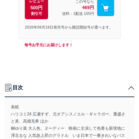
レビュー
この号なら
500円
469円
割引可
送料：1配送
105円
2026年09月18日発売号から購読開始号が選べます。
毎号お手元にお届けします！
目次
表紙
ハリコミ24 広瀬すず、元オアシスノエル・ギャラガー、重盛さ
と美、高畑充希 ほか
柳ゆり菜 大人色、ヌーディー 映画に主演して色香も新境地に
澤北るな 人気急上昇のグラドル いま日本で一番きれいなバス