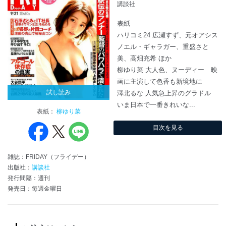
講談社
表紙
ハリコミ24 広瀬すず、元オアシス
ノエル・ギャラガー、重盛さと
美、高畑充希 ほか
柳ゆり菜 大人色、ヌーディー 映
画に主演して色香も新境地に
試し読み
澤北るな 人気急上昇のグラドル
いま日本で一番きれいな...
表紙：
柳ゆり菜
目次を見る
雑誌：FRIDAY（フライデー）
出版社：
講談社
発行間隔：週刊
発売日：毎週金曜日