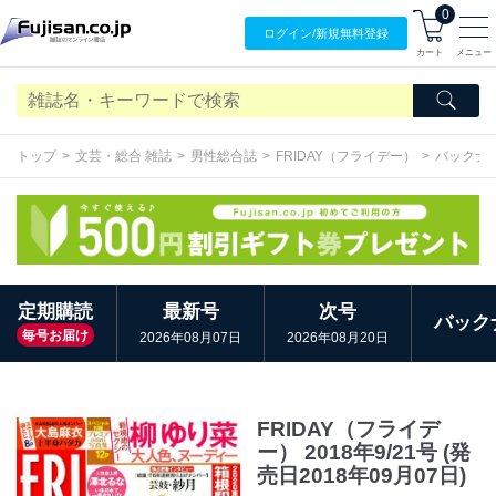
0
ログイン/
新規無料
登録
カート
メニュー
トップ
文芸・総合 雑誌
男性総合誌
FRIDAY（フライデー）
バックナ
定期購読
最新号
次号
バック
毎号お届け
2026年08月07日
2026年08月20日
FRIDAY（フライデ
ー） 2018年9/21号 (発
売日2018年09月07日)