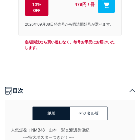
13%
479円 / 冊
OFF
2026年09月08日発売号から購読開始号が選べます。
定期購読なら買い逃しなく、毎号お手元にお届けいた
します。
目次
紙版
デジタル版
人気爆発！NMB48 山本 彩＆渡辺美優紀
----特大ポスターつきだ！----