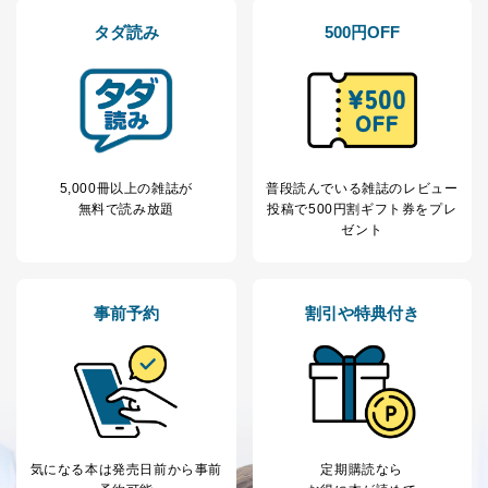
により当社の
た商品の発売元企業からのｅメー
6
定期購読サービス
ル等による商品、
タダ読み
500円OFF
等をご利用の方の
サービス、キャンペーン等の広告
個人情報
に関するご案内のため
当社のサービス利用状況の把握お
よびその分析のため
お問い合わせ対応、トラブル対
SNS公式アカウン
処、オペレーター教育など応対品
7
トに登録された方
質向上のため
の個人情報
その他当社のプライバシーポリシ
5,000冊以上の雑誌が
普段読んでいる雑誌のレビュー
ー等にて公表する利用目的達成の
無料で読み放題
投稿で
500円割ギフト券をプレ
ため
ゼント
※上記の利用目的のうちNo.1～5については保有個人デ
ータ（開示対象個人情報）の利用目的であり、下記4.の
開示等のご請求に対応させていただきます。
事前予約
割引や特典付き
なお、6、7については、パートナー（提携企業）様又は
各SNS運営会社様にご請求いただきますようお願い致し
ます。
３．個人情報の第三者提供について
当社は、取得した個人情報を適切に管理し､あらかじめ
本人の同意を得ることなく第三者に提供することはあり
気になる本は
発売日前から事前
定期購読なら
ません。ただし、次の場合は除きます。