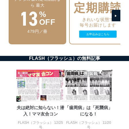
正に努めます。
定期購読
ら 最大
13
アクセス制御
%
個人データを取り扱うことのできる機器及び当該
きれいな状態で
OFF
機器を取り扱う従業者を明確化し、 個人データへ
毎号お届けします
の不要なアクセスを防止しています。
479円／冊
お申込みはこちら
アクセス者の識別と認証
機器に標準装備されているユーザー制御機能（ユ
ーザーアカウント制御）により、個人情報データ
ベース等を取り扱う情報システムを使用する従業
FLASH（フラッシュ）の無料記事
者を識別・認証しています。
外部からの不正アクセス等の防止
個人データを取り扱う機器等のオペレーティング
システムを最新の状態に保持しています。
個人データを取り扱う機器等にセキュリティ対策
ソフトウェア等を導入し、自動更新 機能等の活用
により、これを最新状態としています。
夫は絶対に知らない！潜
「歯周病」は「死襲病」
情報システムの使用に伴う漏洩等の防止
入！ママ友合コン
になる！
メール等により個人データの含まれるファイルを
送信する場合に、当該ファイルへのパスワードを
FLASH（フラッシュ） 12/25
FLASH（フラッシュ） 11/20
設定しています。
号
号