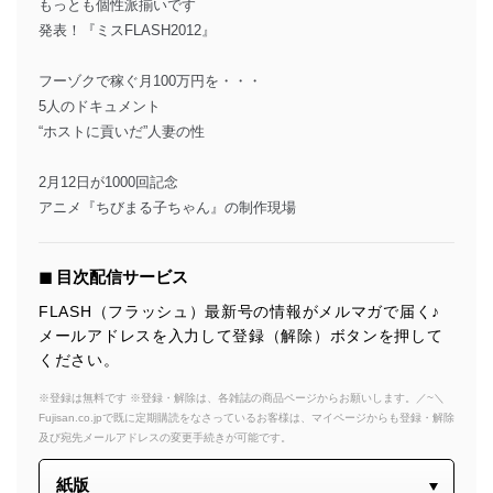
もっとも個性派揃いです
発表！『ミスFLASH2012』
フーゾクで稼ぐ月100万円を・・・
5人のドキュメント
“ホストに貢いだ”人妻の性
2月12日が1000回記念
アニメ『ちびまる子ちゃん』の制作現場
◼︎ 目次配信サービス
FLASH（フラッシュ）最新号の情報がメルマガで届く♪
メールアドレスを入力して登録（解除）ボタンを押して
ください。
※登録は無料です ※登録・解除は、各雑誌の商品ページからお願いします。／~＼
Fujisan.co.jpで既に定期購読をなさっているお客様は、マイページからも登録・解除
及び宛先メールアドレスの変更手続きが可能です。