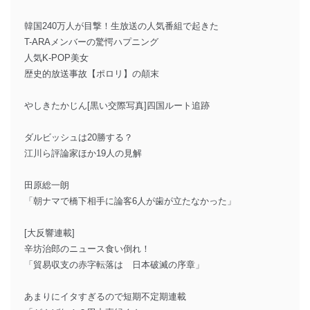
韓国240万人が目撃！生放送の人気番組で起きた
T-ARAメンバーの驚愕ハプニング
人気K-POP美女
歴史的放送事故【ポロリ】の顛末
やしきたかじん[黒い交際写真]四国ルート追跡
ダルビッシュは20勝する？
江川ら評論家ほか19人の見解
田原総一朗
「朝ナマで橋下相手に論客6人が歯が立たなかった」
[大反響連載]
辛坊治郎のニュース食い倒れ！
「貿易収支の赤字転落は 日本破滅の序章」
あまりにイタすぎるので短期不定期連載