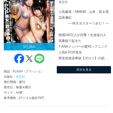
光文社
人気爆発！NMB48 山本 彩＆渡
辺美優紀
----特大ポスターつきだ！----
韓国240万人が目撃！生放送の人
気番組で起きた
T-ARAメンバーの驚愕ハプニング
試し読み
人気K-POP美女
歴史的放送事故【ポロリ】の顛...
目次を見る
雑誌：FLASH（フラッシュ）
出版社：
光文社
発行間隔：週刊
発売日：毎週火曜日
サイズ：A4変
参考価格：[デジタル版]479円