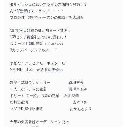
ダルビッシュに続いてツインズ西岡も離婚！？
あのV監督は大スランプに・・・
プロ野球「離婚翌シーズンの成績」を大調査
“爆乳”岡田姉妹の妹が初ヌード披露！
108センチ黄金乳がついに露わに！
スクープ！岡田潤音（じゅんね）
Jカップバージンフルヌード
表紙だ！グラビアだ！ポスターだ！
NMB48 山本 彩＆渡辺美優紀
妖艶！花魁ランジェリー 倖田來未
一人二役ドラマに密着 長澤まさみ
ドリーム モー娘。27歳の艶華 石川梨華
幻想官能写！ 吉木りさ
マジでKISS顔5連発 おかもとまり
今年の受賞者はオーディション史上