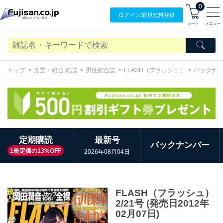
0
ログイン/
新規無料
登録
カート
メニュー
トップ
文芸・総合 雑誌
男性総合誌
FLASH（フラッシュ）
バックナ
定期購読
最新号
バックナンバー
1冊定価の13%OFF
2026年08月04日
FLASH（フラッシュ）
2/21号 (発売日2012年
02月07日)