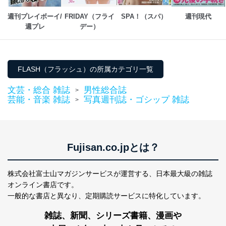
個人情報の取扱いについて
週刊プレイボーイ/
FRIDAY（フライ
SPA！（スパ）
週刊現代
１．個人情報保護管理者
週プレ
デー）
当社は以下の個人情報保護管理者を設置し、個人情報保
護管理者の責任のもと、個人情報を取得・アクセス・利
用・提供・管理いたします。
FLASH（フラッシュ）の所属カテゴリ一覧
東京都渋谷区南平台町16-11
文芸・総合 雑誌
男性総合誌
>
株式会社富士山マガジンサービス
芸能・音楽 雑誌
写真週刊誌・ゴシップ 雑誌
>
代表取締役会長 西野 伸一郎
個人情報保護管理者: 経営管理グループディレクター 前
田 嘉也
２．利用目的
Fujisan.co.jpとは？
当社が取り扱う開示対象個人情報の利用目的は次のとお
りです。
株式会社富士山マガジンサービスが運営する、
日本最大級の雑誌
No
個人情報の種類
利用目的
オンライン書店です。
購入商品の配送のため
一般的な書店と異なり、
定期購読サービスに特化しています。
商品代金回収のため
ｅメール等による商品、サービ
雑誌、新聞、シリーズ書籍、漫画や
ス、キャンペーン等の広告の案内
当社の定期購読サ