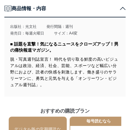
個人情報の取得・利用・提供について
商品情報・内容
当社は、個人情報の取得・利用・提供に際して、その利
用目的を明確にし、本人の同意を得たうえで利用目的の
達成に必要な範囲内で適法かつ公正な手段によって取
出版社：
光文社
発行間隔：週刊
得・利用・提供を行います。また、当社が保有している
発売日：毎週火曜日
サイズ：A4変
個人情報は、同意を得ずに目的外利用、第三者への提
供・開示は行いません。当社においてはこれらの取り組
■ 話題を直撃！気になるニュースをクローズアップ！男
みを確実にするため、従業者等の教育を徹底してまいり
の痛快報道マガジン。
ます。また、目的外利用を行わないために、適切な管理
措置を講じます。
脱・写真週刊誌宣言！ 時代を切り取る鮮度の高いビジュ
アルは政治、経済、社会、芸能、スポーツなど幅広い分
法令遵守
野におよび、読者の快感を刺激します。働き盛りのサラ
当社は、個人情報に関連する法令、国が定める指針及び
リーマンに、勇気と元気を与える「オンリーワン・ビジ
その他の規範を遵守します。また、当社の管理の仕組み
ュアル週刊誌」。
に、これらの法令及びその他の規範を常に適合させま
す。
個人情報の安全管理措置
おすすめの購読プラン
当社は、個人情報の正確性及び安全性を確保するため
毎号読むなら
に、下記セキュリティ対策をはじめとする安全対策を実
施し、個人情報の漏えい、滅失またはき損の防止及び是
デジタル版の定期購読な