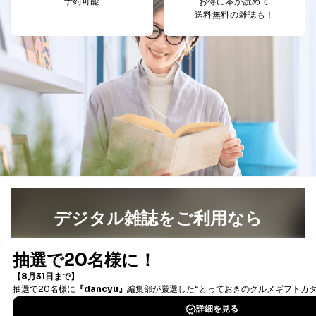
予約可能
お得に本が読めて
送料無料の雑誌も！
法令に基づく場合
人の生命､身体または財産の保護のために必要がある
場合であって、本人の同意を得ることが困難であると
き。
公衆衛生の向上または児童の健全な育成の推進のため
に特に必要がある場合であって、本人の同意を得るこ
とが困難である場合。
国の機関もしくは地方公共団体またはその委託を受け
た者が法令の定める事務を遂行することに対して協力
する必要がある場合であって、本人の同意を得ること
により当該事務の遂行に支障を及ぼすおそれがあると
き。
上記２．の利用目的を実施するために守秘義務を結ん
だ企業に、業務の一部として個人情報の取扱いを委
託・提供する場合、その業務に必要な範囲で委託・提
デジタル雑誌をご利用なら
供先企業に個人情報を開示することがあります。
委託・提供先企業は具体的には以下のような企業です
最新号〜バックナンバーまで7000冊以上の雑誌
（電子
が、これらに限りません。
委託先：カスタマーサポート支援会社 、クレジッ
書籍）が無料で読み放題！
トカード決済などの決済代行・料金回収会社、広
タダ読みサービス
を楽しもう！
告配信サービス会社
提供先：出版社、出版物発売元、卸売会社、販売
店など商品の供給者、梱包会社、配送会社、新聞
DOWNLOAD FOR IOS