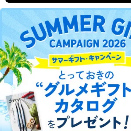
販売店などの梱包・配送・配達会社
DOWNLOAD FOR ANDROID
４．開示対象個人情報の「開示」「訂正」等の請求につ
いて
当社は、本人から、開示対象個人情報について利用目的
ご利用方法はこちら
の通知を求められた場合には、遅滞なくこれに応じま
す。ただし、以下①～④のいずれかに該当する場合は、
利用目的の通知を行なうことはできません。そのとき
は、本人に遅滞無くその旨を通知するとともに、理由を
総合案内
説明させていただきます。
①利用目的を本人に通知し、又は公表することによって
アフィリエイト
採用情報
本人又は第三者の生命、身体、財産その他の権利利益を
害するおそれがある場合
プレスリリース
お問い合わせ
②利用目的を本人に通知し、又は公表することによって
当該事業者の権利又は正当な利益を害するおそれがある
場合
利用規約
プライバシーポリシー
特定商取引法に基づく表示
会社案内
出版社の皆様へ
③国の機関又は地方公共団体が法令の定める事務を遂行
投資家の皆様へ
サイトマップ
することに対して協力する必要がある場合であって、利
用目的を本人に通知し、又は公表することによって当該
事務の遂行に支障を及ぼすおそれがあるとき
④開示対象個人情報の利用目的が明らかな場合