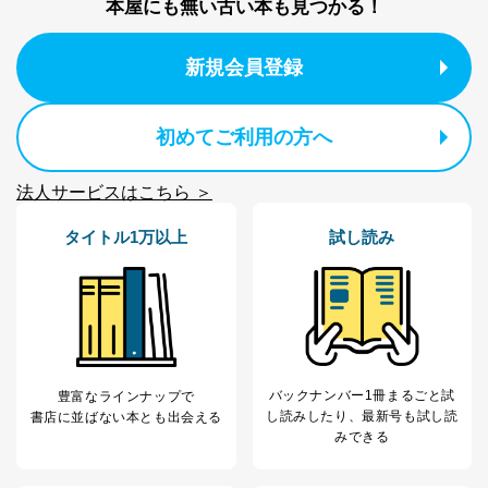
本屋にも無い古い本も見つかる！
のため
1
ービス等をご利用
個人が特定できない形で取得した
の方の個人情報
閲覧履歴や購買履歴等の情報を分
新規会員登録
析して、趣味・嗜好に
応じた新商品・サービスに関する
広告のため
当社にお問合わせ
お問い合わせ対応、トラブル対
初めてご利用の方へ
2
いただいた方の個
処、オペレーター教育など応対品
人情報
質向上のため
法人サービスはこちら ＞
カスタマーQ＆Aサイトの投稿内容
の確認のため
タイトル1万以上
試し読み
ｅメール等によるカスタマーQ＆A
当社カスタマーQ＆
サイトのサービス内容のご案内の
3
Aサービス利用者
ため
ｅメール等による商品、サービ
ス、キャンペーン等の広告に関す
るご案内のため
採用応募者の方の
4
採用選考、ご連絡のため
個人情報
バックナンバー1冊まるごと試
豊富なラインナップで
当社の従業者の個
人事、総務などの雇用管理等のた
5
し読み
したり、最新号も試し読
書店に並ばない本とも出会える
人情報
め
みできる
パートナー（提携
購入商品配送のため
企業）からの委託
提携企業及びお客様がご購入され