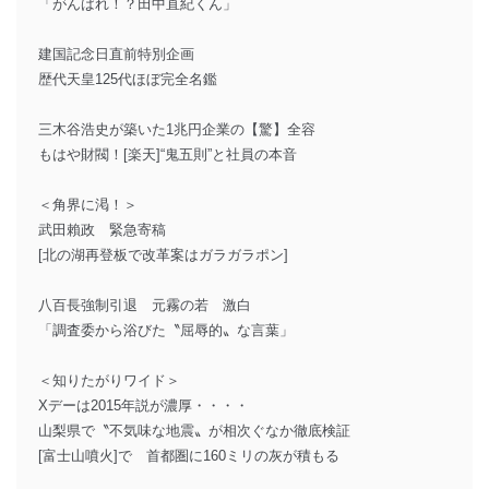
「がんばれ！？田中直紀くん」
建国記念日直前特別企画
歴代天皇125代ほぼ完全名鑑
三木谷浩史が築いた1兆円企業の【驚】全容
もはや財閥！[楽天]“鬼五則”と社員の本音
＜角界に渇！＞
武田賴政 緊急寄稿
[北の湖再登板で改革案はガラガラポン]
八百長強制引退 元霧の若 激白
「調査委から浴びた〝屈辱的〟な言葉」
＜知りたがりワイド＞
Xデーは2015年説が濃厚・・・・
山梨県で〝不気味な地震〟が相次ぐなか徹底検証
[富士山噴火]で 首都圏に160ミリの灰が積もる