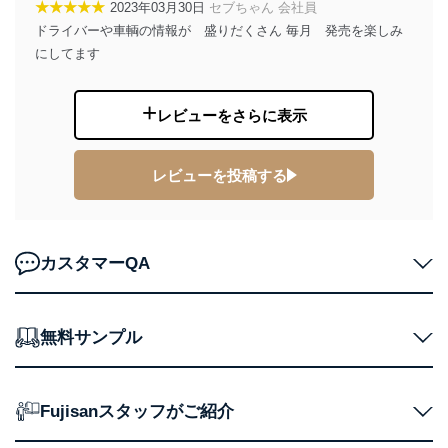
★★★★★
2023年03月30日
セブちゃん 会社員
２．利用目的
ドライバーや車輌の情報が 盛りだくさん 毎月 発売を楽しみ
にしてます
当社が取り扱う開示対象個人情報の利用目的は次のとお
りです。
レビューをさらに表示
No
個人情報の種類
利用目的
購入商品の配送のため
商品代金回収のため
ｅメール等による商品、サービ
レビューを投稿する
ス、キャンペーン等の広告の案内
当社の定期購読サ
のため
1
ービス等をご利用
個人が特定できない形で取得した
の方の個人情報
閲覧履歴や購買履歴等の情報を分
カスタマーQA
析して、趣味・嗜好に
応じた新商品・サービスに関する
広告のため
当社にお問合わせ
お問い合わせ対応、トラブル対
無料サンプル
2
いただいた方の個
処、オペレーター教育など応対品
人情報
質向上のため
カスタマーQ＆Aサイトの投稿内容
の確認のため
Fujisanスタッフがご紹介
ｅメール等によるカスタマーQ＆A
当社カスタマーQ＆
サイトのサービス内容のご案内の