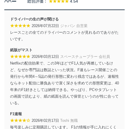
ー
総合評価：
★★★★★
4.54
当社は、個人情報に関連する法令、国が定める指針及び
その他の規範を遵守します。また、当社の管理の仕組み
に、これらの法令及びその他の規範を常に適合させま
ドライバーの生の声が聞ける
す。
★★★★★
2026年07月22日
ジャパン 自営業
レースごとの全てのドライバーのコメントが見れるのでありがた
個人情報の安全管理措置
いです。
当社は、個人情報の正確性及び安全性を確保するため
紙版がマスト
に、下記セキュリティ対策をはじめとする安全対策を実
施し、個人情報の漏えい、滅失またはき損の防止及び是
★★★★★
2026年03月12日
スペースチューブラー 会社員
正に努めます。
Netflixの配信効果で、この3年ほどでF1人気が再燃しているけ
アクセス制御
ど、なぜか専門誌は数誌といった状況。F速もレース開催ごとの
個人データを取り扱うことのできる機器及び当該
発行から年間4～5誌の発行形態に変わり残念ではあるが、速報性
機器を取り扱う従業者を明確化し、 個人データへ
ならネット配信に勝負ありで潔く深さを求めての形態変更は、40
の不要なアクセスを防止しています。
年来のF1好きとしては納得できる。やっぱり、PCやタブレット
の画面で読むより、紙の紙面を読んで保管というのが性に合って
アクセス者の識別と認証
機器に標準装備されているユーザー制御機能（ユ
いる。
ーザーアカウント制御）により、個人情報データ
ベース等を取り扱う情報システムを使用する従業
F1速報
者を識別・認証しています。
★★★★☆
2026年02月17日
Toshi 無職
毎号楽しみに定期購読しています。 F1の情報が手に入れにくく