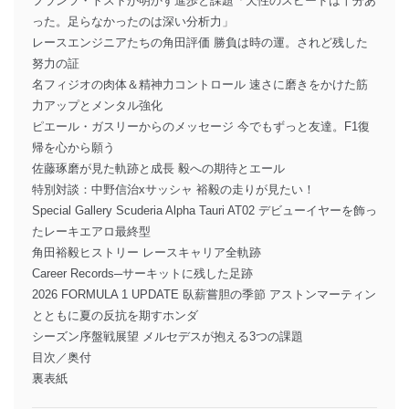
フランツ・トストが明かす進歩と課題「天性のスピードは十分あ
った。足らなかったのは深い分析力」
レースエンジニアたちの角田評価 勝負は時の運。されど残した
努力の証
名フィジオの肉体＆精神力コントロール 速さに磨きをかけた筋
力アップとメンタル強化
ピエール・ガスリーからのメッセージ 今でもずっと友達。F1復
帰を心から願う
佐藤琢磨が見た軌跡と成長 毅への期待とエール
特別対談：中野信治xサッシャ 裕毅の走りが見たい！
Special Gallery Scuderia Alpha Tauri AT02 デビューイヤーを飾っ
たレーキエアロ最終型
角田裕毅ヒストリー レースキャリア全軌跡
Career Records─サーキットに残した足跡
2026 FORMULA 1 UPDATE 臥薪嘗胆の季節 アストンマーティン
とともに夏の反抗を期すホンダ
シーズン序盤戦展望 メルセデスが抱える3つの課題
目次／奥付
裏表紙