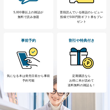
せていただく場合があります。
A.開示等の求めの申し出先、提出していただく書面等
5,000冊以上の雑誌が
普段読んでいる雑誌のレビュー
開示等の求めは、電話又は電子メールにて下記までお申
無料で読み放題
投稿で
500円割ギフト券をプレ
し付けください。開示等の求めに際して提出していただ
ゼント
く書面等については、その際にご案内いたします。
■電話による場合
TEL:0570-200-223
事前予約
割引や特典付き
株式会社富士山マガジンサービス 個人情報問い合わせ
係
受付時間：10:00～17:00（土、日、祝、年末年始休業）
■電子メールによる場合
e-mail：
cs@fujisan.co.jp
B.開示等の対応に際して、以下記載の項目のうち2項目
気になる本は
発売日前から事前
定期購読なら
以上での本人確認を実施させていただきます。
予約可能
お得に本が読めて
送料無料の雑誌も！
商品を購入された個人のお客様：氏名、住所、電話番
号、顧客番号、メールアドレス
商品を購入された法人のお客様：氏名、会社名、部署
名、会社住所、電話番号、顧客番号、メールアドレス
採用に応募された方：氏名、住所、所属学校（会社）
名