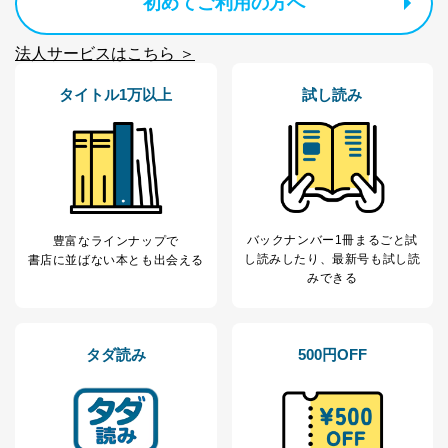
初めてご利用の方へ
本人又は第三者の生命、身体、財産その他の権利利益を
害するおそれがある場合
②利用目的を本人に通知し、又は公表することによって
法人サービスはこちら ＞
当該事業者の権利又は正当な利益を害するおそれがある
場合
タイトル1万以上
試し読み
③国の機関又は地方公共団体が法令の定める事務を遂行
することに対して協力する必要がある場合であって、利
用目的を本人に通知し、又は公表することによって当該
事務の遂行に支障を及ぼすおそれがあるとき
④開示対象個人情報の利用目的が明らかな場合
開示対象個人情報については、保有個人データの本人ま
たはその代理人からの利用目的の通知、開示、変更等
バックナンバー1冊まるごと試
豊富なラインナップで
（内容の訂正、追加または削除）、利用停止等（「利用
し読み
したり、最新号も試し読
書店に並ばない本とも出会える
の停止または消去」「第三者への提供の停止」）の求め
みできる
に対応させていただいております。 当社顧客の皆様の
個人情報は「マイページ」にログインしていただくこと
で、訂正、追加、変更を行っていただくことが出来ま
す。マイページをご利用いただけない方、その他の方に
タダ読み
500円OFF
つきましては、下記Aをご覧ください。 また、ご登録い
ただいた個人情報のうち、市町村などの名称および郵便
番号、金融機関の名称あるいはクレジットカードの有効
期限など、商品のお届けやご請求を行う上で支障がある
情報に変更があった場合には、当社が登録情報を変更さ