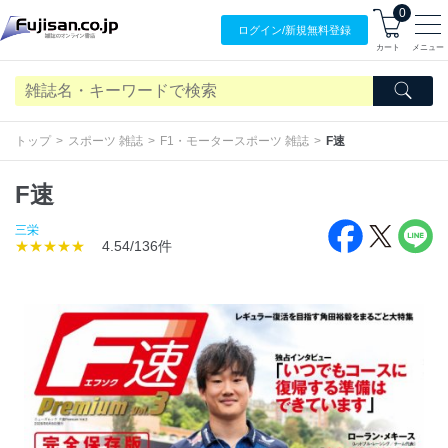
0
ログイン/
新規無料
登録
カート
メニュー
トップ
スポーツ 雑誌
F1・モータースポーツ 雑誌
F速
F速
三栄
★★★★★
4.54/136件