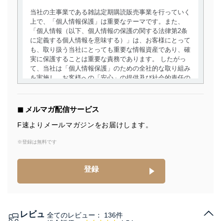
当社の主事業である雑誌定期購読販売事業を行っていく
上で、「個人情報保護」は重要なテーマです。また、
「個人情報（以下、個人情報の保護の関する法律第2条
に定義する個人情報を意味する）」は、お客様にとって
も、取り扱う当社にとっても重要な情報資産であり、確
実に保護することは重要な責務であります。 したがっ
て、当社は「個人情報保護」のための全社的な取り組み
を実施し、お客様への「安心」の提供及び社会的責任の
責務を果たすことを確実にいたします。
個人情報の取得・利用・提供について
◼︎ メルマガ配信サービス
当社は、個人情報の取得・利用・提供に際して、その利
F速よりメールマガジンをお届けします。
用目的を明確にし、本人の同意を得たうえで利用目的の
達成に必要な範囲内で適法かつ公正な手段によって取
※登録は無料です
得・利用・提供を行います。また、当社が保有している
個人情報は、同意を得ずに目的外利用、第三者への提
登録
供・開示は行いません。当社においてはこれらの取り組
みを確実にするため、従業者等の教育を徹底してまいり
ます。また、目的外利用を行わないために、適切な管理
措置を講じます。
レビュ
全てのレビュー：
136件
法令遵守