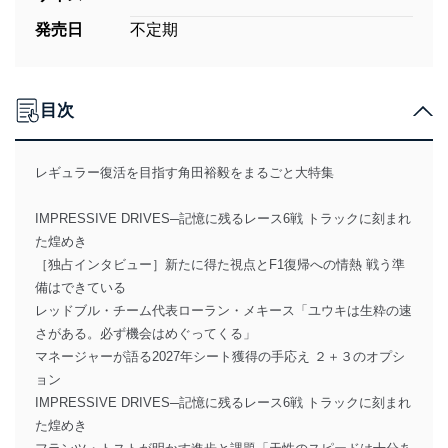
発売日
不定期
目次
レギュラー復活を目指す角田裕毅をまるごと大特集
IMPRESSIVE DRIVES─記憶に残るレース6戦 トラックに刻まれ
た煌めき
［独占インタビュー］新たに得た視点とF1復帰への情熱 戦う準
備はできている
レッドブル・チーム代表ローラン・メキース「ユウキは生粋の速
さがある。必ず機会はめぐってくる」
マネージャーが語る2027年シート獲得の手応え ２＋３のオプシ
ョン
IMPRESSIVE DRIVES─記憶に残るレース6戦 トラックに刻まれ
た煌めき