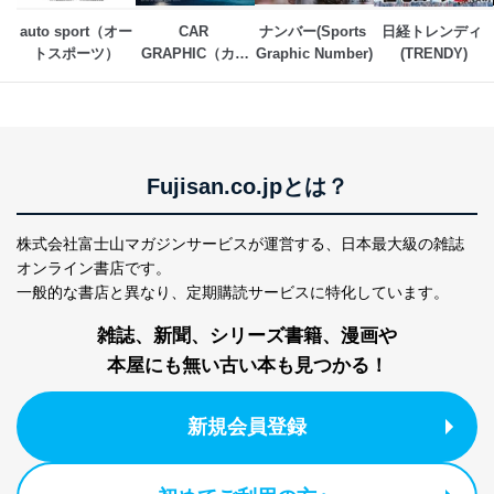
上記２．の利用目的を実施するために守秘義務を結ん
だ企業に、業務の一部として個人情報の取扱いを委
auto sport（オー
CAR 
ナンバー(Sports 
日経トレンディ 
託・提供する場合、その業務に必要な範囲で委託・提
トスポーツ）
GRAPHIC（カー
Graphic Number)
(TRENDY)
供先企業に個人情報を開示することがあります。
グラフィック）
委託・提供先企業は具体的には以下のような企業です
が、これらに限りません。
委託先：カスタマーサポート支援会社 、クレジッ
トカード決済などの決済代行・料金回収会社、広
告配信サービス会社
Fujisan.co.jpとは？
提供先：出版社、出版物発売元、卸売会社、販売
店など商品の供給者、梱包会社、配送会社、新聞
販売店などの梱包・配送・配達会社
株式会社富士山マガジンサービスが運営する、
日本最大級の雑誌
オンライン書店です。
４．開示対象個人情報の「開示」「訂正」等の請求につ
一般的な書店と異なり、
定期購読サービスに特化しています。
いて
雑誌、新聞、シリーズ書籍、漫画や
当社は、本人から、開示対象個人情報について利用目的
の通知を求められた場合には、遅滞なくこれに応じま
本屋にも無い古い本も見つかる！
す。ただし、以下①～④のいずれかに該当する場合は、
利用目的の通知を行なうことはできません。そのとき
新規会員登録
は、本人に遅滞無くその旨を通知するとともに、理由を
説明させていただきます。
①利用目的を本人に通知し、又は公表することによって