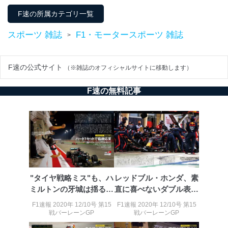
3
Aサービス利用者
ため
F速の所属カテゴリ一覧
ｅメール等による商品、サービ
ス、キャンペーン等の広告に関す
スポーツ 雑誌
F1・モータースポーツ 雑誌
>
るご案内のため
採用応募者の方の
4
採用選考、ご連絡のため
個人情報
当社の従業者の個
人事、総務などの雇用管理等のた
F速の公式サイト
（※雑誌のオフィシャルサイトに移動します）
5
人情報
め
パートナー（提携
購入商品配送のため
F速の無料記事
企業）からの委託
提携企業及びお客様がご購入され
により当社の
た商品の発売元企業からのｅメー
6
定期購読サービス
ル等による商品、
等をご利用の方の
サービス、キャンペーン等の広告
個人情報
に関するご案内のため
当社のサービス利用状況の把握お
よびその分析のため
お問い合わせ対応、トラブル対
SNS公式アカウン
処、オペレーター教育など応対品
"タイヤ戦略ミス"も、ハ
レッドブル・ホンダ、素
7
トに登録された方
質向上のため
の個人情報
ミルトンの牙城は揺るが
直に喜べないダブル表彰
その他当社のプライバシーポリシ
ず
台
ー等にて公表する利用目的達成の
F1速報 2020年 12/10号 第15
F1速報 2020年 12/10号 第15
ため
戦バーレーンGP
戦バーレーンGP
※上記の利用目的のうちNo.1～5については保有個人デ