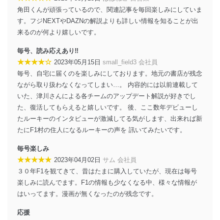
角田くんが頑張っているので、関連記事を毎回楽しみにしていま
株式会社富士山マガジンサービス 個人情報問い合わせ
係
す。フジNEXTやDAZNの解説よりも詳しい情報を知ることが出
TEL：0570-200-223
来るのが何より嬉しいです。
FAX：03-5459-7073
e-mail：
cs@fujisan.co.jp
毎号、読み応えあり‼️
改訂：2025年2月20日
★★★★☆
2023年05月15日
small_field3 会社員
制定：2005年4月1日
毎号、自宅に届くのを楽しみにしております。地元の書店が残念
株式会社富士山マガジンサービス
ながら取り扱わなくなってしまい…。 内容的には以前連載して
代表取締役会長 西野 伸一郎
いた、津川さんによる各チームのアップデート解説が好きでし
個人情報の取扱いについて
た、復活してもらえると嬉しいです。 後、ここ数年デビューし
たルーキーのインタビューが激減してる気がします、出来れば新
１．個人情報保護管理者
たにF1村の住人になるルーキーの声を 訊いてみたいです。
当社は以下の個人情報保護管理者を設置し、個人情報保
毎号楽しみ
護管理者の責任のもと、個人情報を取得・アクセス・利
★★★★★
2023年04月02日
サム 会社員
用・提供・管理いたします。
３０年F1を観てきて、昔はたまに購入していたが、現在は毎号
東京都渋谷区南平台町16-11
楽しみに読んでます。F1の情報も少なくなる中、様々な情報が
株式会社富士山マガジンサービス
はいってます。漫画が無くなったのが残念です。
代表取締役会長 西野 伸一郎
個人情報保護管理者: 経営管理グループディレクター 前
応援
田 嘉也