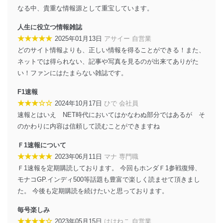
外部からの不正アクセス等の防止
なる中、貴重な情報源として重宝しています。
個人データを取り扱う機器等のオペレーティング
システムを最新の状態に保持しています。
人生に役立つ情報雑誌
個人データを取り扱う機器等にセキュリティ対策
ソフトウェア等を導入し、自動更新 機能等の活用
★★★★★
2025年01月13日
アサイー 自営業
により、これを最新状態としています。
どのサイト情報よりも、正しい情報を得ることができる！また、
ネットでは得られない、記事や写真を見るのが出来てありがた
情報システムの使用に伴う漏洩等の防止
い！ファンにはたまらない雑誌です。
メール等により個人データの含まれるファイルを
送信する場合に、当該ファイルへのパスワードを
F1速報
設定しています。
★★★☆☆
2024年10月17日
ひで 会社員
個人情報保護マネジメントシステムの継続的改善
速報とはいえ NET時代においてはかなわぬ部分ではあるが そ
のかわりに内容は信頼して読むことができますね
当社は、内部監査及びマネジメントレビューの機会を通
じて、個人情報保護マネジメントシステムを継続的に改
Ｆ1速報について
善し、常に最良の状態を維持します。
★★★★★
2023年06月11日
マナ 専門職
苦情及び相談受付け窓口
Ｆ1速報を定期購読しております。 今回もホンダＦ1参戦復帰、
モナコGP.インディ500等話題も豊富で楽しく読ませて頂きまし
貴殿の個人情報及び当社の個人情報保護マネジメントシ
た。 今後も定期購読を続けたいと思っております。
ステムに関するご相談及び苦情については以下までご連
絡ください。
毎号楽しみ
適切、かつ迅速に対応させていただきます。
★★★★☆
2023年05月15日
ははねこ 自営業