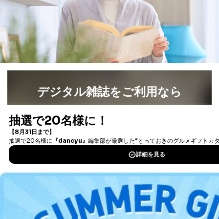
お取引先様：会社名、部署名、氏名、住所
株主様：氏名、住所、（会社名）
C.代理人様による開示等のご請求
開示等のご請求をすることについて代理人に委任する場
合は、前項の書類に加えて、下記書類をご同封くださ
い。
委任状
ご本人様が委任状に捺印し、捺印した印鑑の印鑑登
デジタル雑誌をご利用なら
録証明書を添付してください。
代理人様が親権者などの法定代理人の場合は、委任
最新号〜バックナンバーまで7000冊以上の雑誌
（電子
状に代えて、ご本人様との関係がわかる戸籍謄本も
書籍）が無料で読み放題！
しくは抄本、または住民票をご提出いただくことも
タダ読みサービス
を楽しもう！
可能です。
代理人本人であることを確認するための書類
下記書類のうち、いずれかを同封してください。
DOWNLOAD FOR IOS
（本籍地を塗りつぶしたものをご用意下さい。）
・運転免許証の写し
・住民票の写し
DOWNLOAD FOR ANDROID
・健康保険証の被保険者証の写し
D.手数料について
ご利用方法はこちら
利用目的の通知、開示対象個人情報の開示請求につ