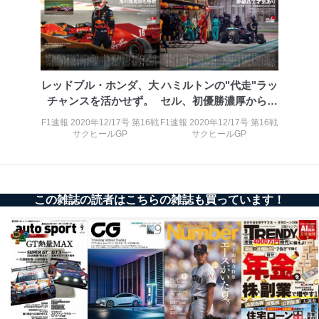
ータ（開示対象個人情報）の利用目的であり、下記4.の
開示等のご請求に対応させていただきます。
なお、6、7については、パートナー（提携企業）様又は
各SNS運営会社様にご請求いただきますようお願い致し
ます。
レッドブル・ホンダ、大
ハミルトンの"代走"ラッ
３．個人情報の第三者提供について
チャンスを活かせず。
セル、初優勝濃厚からま
当社は、取得した個人情報を適切に管理し､あらかじめ
さかの悲運
F1速報 2020年12/17号 第16戦
F1速報 2020年12/17号 第16戦
本人の同意を得ることなく第三者に提供することはあり
サクヒールGP
サクヒールGP
ません。ただし、次の場合は除きます。
法令に基づく場合
人の生命､身体または財産の保護のために必要がある
場合であって、本人の同意を得ることが困難であると
この雑誌の読者はこちらの雑誌も買っています！
き。
公衆衛生の向上または児童の健全な育成の推進のため
に特に必要がある場合であって、本人の同意を得るこ
とが困難である場合。
国の機関もしくは地方公共団体またはその委託を受け
た者が法令の定める事務を遂行することに対して協力
する必要がある場合であって、本人の同意を得ること
により当該事務の遂行に支障を及ぼすおそれがあると
き。