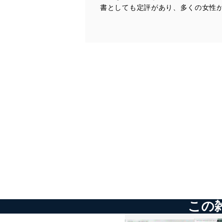
個人データを取り扱う
書としても定評があり、多くの女性
しています。
アクセス者の識別と認証
機器に標準装備されて
システムを使用する従
外部からの不正アクセス
個人データを取り扱う
個人データを取り扱う
としています。
情報システムの使用に伴
メール等により個人デ
個人情報保護マネジメントシ
当社は、内部監査及びマネ
の状態を維持します。
この
苦情及び相談受付け窓口