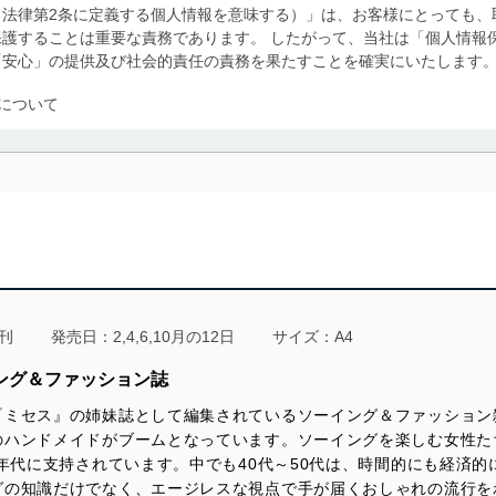
る法律第2条に定義する個人情報を意味する）」は、お客様にとっても、
護することは重要な責務であります。 したがって、当社は「個人情報
「安心」の提供及び社会的責任の責務を果たすことを確実にいたします
について
利用・提供に際して、その利用目的を明確にし、本人の同意を得たうえ
によって取得・利用・提供を行います。また、当社が保有している個人
示は行いません。当社においてはこれらの取り組みを確実にするため、
用を行わないために、適切な管理措置を講じます。
る法令、国が定める指針及びその他の規範を遵守します。また、当社の
適合させます。
刊
発売日：2,4,6,10月の12日
サイズ：A4
ング＆ファッション誌
『ミセス』の姉妹誌として編集されているソーイング＆ファッション
及び安全性を確保するために、下記セキュリティ対策をはじめとする安
のハンドメイドがブームとなっています。ソーイングを楽しむ女性た
防止及び是正に努めます。
い年代に支持されています。中でも40代～50代は、時間的にも経済
グの知識だけでなく、エージレスな視点で手が届くおしゃれの流行を