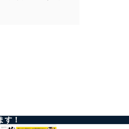
ータへの不要なアクセスを防止
ータベース等を取り扱う情報
の活用により、これを最新状態
ドを設定しています。
を継続的に改善し、常に最良
ます！