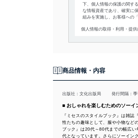
下、個人情報の保護の関す
な情報資産であり、確実に保
組みを実施し、お客様への
個人情報の取得・利用・提供
当社は、個人情報の取得・
囲内で適法かつ公正な手段
利用、第三者への提供・開
いります。また、目的外利
商品情報・内容
法令遵守
当社は、個人情報に関連す
令及びその他の規範を常に
出版社：
文化出版局
発行間隔：季
個人情報の安全管理措置
■ おしゃれを楽しむためのソーイ
『ミセスのスタイルブック』は雑誌
当社は、個人情報の正確性
性たちの趣味として、服や小物など
漏えい、滅失またはき損の
ブック』は20代～80代までの幅広
アクセス制御
代となっています。さらにソーイン