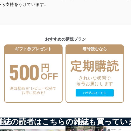
ことのできる機器及び当該機器を取り扱う従業者を明確化し、 個人デ
から支持をうけています。
いるユーザー制御機能（ユーザーアカウント制御）により、個人情報デ
業者を識別・認証しています。
おすすめの購読プラン
等の防止
機器等のオペレーティングシステムを最新の状態に保持しています。
ギフト券プレゼント
毎号読むなら
機器等にセキュリティ対策ソフトウェア等を導入し、自動更新 機能等
500
定期購読
円
う漏洩等の防止
OFF
きれいな状態で
ータの含まれるファイルを送信する場合に、当該ファイルへのパスワー
毎号お届けします
新規登録 or レビュー投稿で
ステムの継続的改善
お得に読める!
お申込みはこちら
ジメントレビューの機会を通じて、個人情報保護マネジメントシステム
雑誌の読者はこちらの雑誌も買ってい