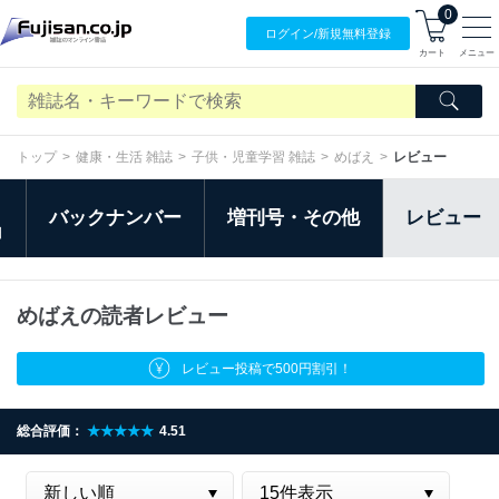
0
ログイン/
新規無料
登録
カート
メニュー
トップ
健康・生活 雑誌
子供・児童学習 雑誌
めばえ
レビュー
バックナンバー
増刊号・その他
レビュー
日
めばえの読者レビュー
レビュー投稿で500円割引！
総合評価：
★★★★★
4.51