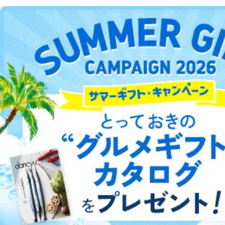
DOWNLOAD FOR ANDROID
ご利用方法はこちら
総合案内
アフィリエイト
採用情報
プレスリリース
お問い合わせ
利用規約
プライバシーポリシー
特定商取引法に基づく表示
会社案内
出版社の皆様へ
投資家の皆様へ
サイトマップ
©︎2002 FUJISAN MAGAZINE SERVICE CO., Ltd.