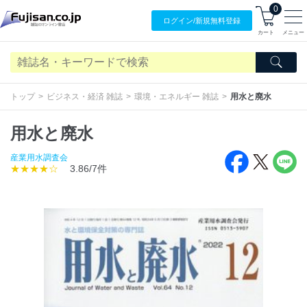
0
ログイン/
新規無料
登録
カート
メニュー
トップ
ビジネス・経済 雑誌
環境・エネルギー 雑誌
用水と廃水
用水と廃水
産業用水調査会
★★★★☆
3.86/7件