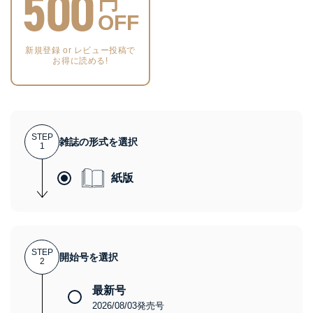
500
円
OFF
新規登録 or レビュー投稿で
お得に読める!
STEP
雑誌の形式を選択
1
紙版
STEP
開始号を選択
2
最新号
2026/08/03発売号