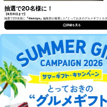
最新号〜バックナンバーまで7000冊以上の雑誌
（電子
書籍）が無料で読み放題！
タダ読みサービス
を楽しもう！
DOWNLOAD FOR IOS
DOWNLOAD FOR ANDROID
ご利用方法はこちら
総合案内
アフィリエイト
採用情報
プレスリリース
お問い合わせ