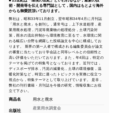
■ 21世紀は「環境の世紀」といわれるなか，最新の技
術・開発等を伝える専門誌として，国内はもとより海外
からも御愛読頂いております。
弊社は，昭和33年11月創立，翌年昭和34年4月に月刊誌
「用水と廃水」を創刊し，通常号は，上下水道処理，産
業用廃水処理，汚泥等廃棄物の処理処分，土壌汚染対
策，雨水の流出抑制から環境教育に至るで，水環境に関
わる幅広い分野を網羅した投稿論文を中心に構成してお
ります。 斯界の第一人者で構成される編集委員会が論文
の審査に当たっており学会誌と同等レベルとの信頼性と
高い評価をいただいております。また，年4回は，特定の
テーマを掲げての特集号となっております。近刊では，
ディスポーザ排水，汚泥の減量化，土壌の環境修復，温
暖化対策など，時宜に適ったトピックスを実務に役立つ
視点から，特集テーマとして取り上げています。 是非，
弊社の刊行書籍・月刊誌を今後の研究，情報収集にお役
立て下さい。
商品名
用水と廃水
産業用水調査会
出版社