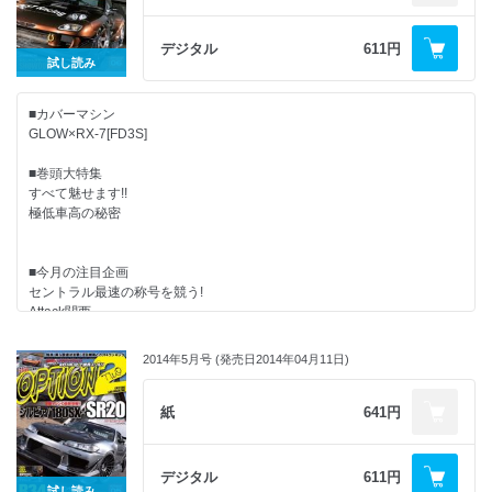
NewParts GALLERY 2014
~KAZAMA AUTO SERVICE JZX100~
NEWS＆INFO
モニター報告
デジタル
611円
ほか盛りだくさん!!
PRO SHOPガイド
試し読み
Tuning Car World SHOWDOWN 2014
10年放置のチューンドR復活プロジェクト
■カバーマシン
モニター募集
GLOW×RX-7[FD3S]
OPT2 PRESENT CORNER 2014
■巻頭大特集
すべて魅せます!!
極低車高の秘密
■今月の注目企画
セントラル最速の称号を競う!
Attack関西
最新チューンドが名古屋に集結
2014年5月号 (発売日2014年04月11日)
Tuning Car World SHOWDOWN
DUNLOP DIREZZA ZⅡ STAR SPEC
紙
641円
試乗インプレッション@佐々木コータ
カギパンチMR2の脱ポンコツDIYチャレンジ
デジタル
611円
クラッチの超異常報告
試し読み