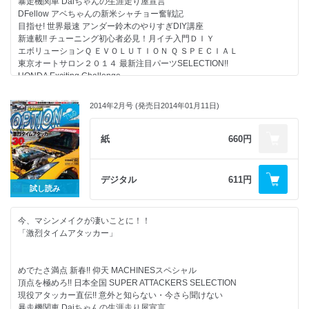
暴走機関車 Daiちゃんの生涯走り屋宣言
DFellow アベちゃんの新米シャチョー奮戦記
目指せ! 世界最速 アンダー鈴木のやりすぎDIY講座
新連載!! チューニング初心者必見！月イチ入門ＤＩＹ
エボリューションＱ ＥＶＯＬＵＴＩＯＮ Ｑ ＳＰＥＣＩＡＬ
■シリーズ/レギュラーコーナー
東京オートサロン２０１４ 最新注目パーツSELECTION!!
HONDA Exciting Challenge
新連載!! チューニング初心者必見!
カバーマシン ｇｒａｍ ＬＩＧＨＴＳ ＲＹＯ Ｚ３３［Ｚ３３改］
月イチ入門DIY#2 スピーカー交換&サブウーファー取り付け
走り屋ガールズコレクション Ｇｉｒｌ’ｓ ｏｎ!! 東京オートサロン２０１
2014年2月号 (発売日2014年01月11日)
４編
走り屋GALお宅訪問&#9825;【恵菜ちゃん & S14】
スピンアウト倶楽部
若手チューナーの月イチ誌上ＢＬＯＧ!? やんコラ
紙
660円
ガールズ オン!! 東京オートサロン2014 SPL Part.2
ＮＥＷ ＰＡＲＴＳ ＧＡＬＬＥＲＹ ２０１４
ＮＥＷＳ＆インフォメーション
大好評マシンメイキング連載☆
モニター報告
デジタル
611円
アンダー鈴木S15
OPT2注目! PRO SHOPガイド ?ＲＯＵＮＤ ＥＮＧＩＮＥＥＲＩＮＧ
試し読み
ＳＸＥ１０?
OPT2注目! PRO SHOPガイド
お遊び耐久レース Ｒｄ．４
~ADVANCE NA1~
今、マシンメイクが凄いことに！！
ＭＡＫＩＮＧ Ｆｏｒ ＣＩＲＣＵＩＴ
~Iwabuchi Motors S15~
「激烈タイムアタッカー」
モニター募集
~COCKPIT OIZUMI PS13~
読者プレゼント
第７回 茂原ｄｅ痛車！ｉｎ茂原ツインサーキット
ほか盛りだくさん!!
めでたさ満点 新春!! 仰天 MACHINESスペシャル
頂点を極めろ!! 日本全国 SUPER ATTACKERS SELECTION
現役アタッカー直伝!! 意外と知らない・今さら聞けない
暴走機関車 Daiちゃんの生涯走り屋宣言