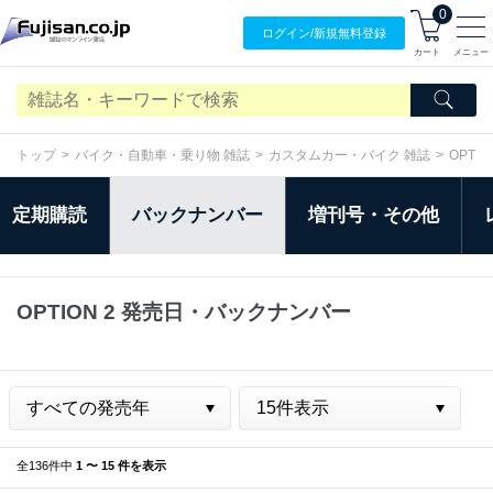
0
ログイン/
新規無料
登録
カート
メニュー
トップ
バイク・自動車・乗り物 雑誌
カスタムカー・バイク 雑誌
OPTIO
定期購読
バックナンバー
増刊号・その他
OPTION 2 発売日・バックナンバー
全136件中
1 〜 15 件を表示