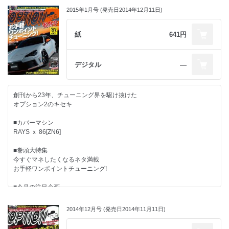
2015年1月号 (発売日2014年12月11日)
紙
641円
デジタル
―
創刊から23年、チューニング界を駆け抜けた
オプション2のキセキ
■カバーマシン
RAYS ｘ 86[ZN6]
■巻頭大特集
今すぐマネしたくなるネタ満載
お手軽ワンポイントチューニング!
■今月の注目企画
STREET LIVE
VTEC SPECIAL
2014年12月号 (発売日2014年11月11日)
アンダー鈴木シルビア徹底解剖!