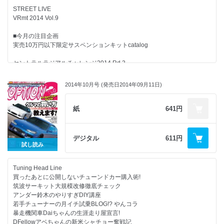
大好評マシンメイキング連載☆
STREET LIVE
アンダー鈴木S15
VRmt 2014 Vol.9
10年放置のチューンドR復活プロジェクト
■今月の注目企画
BNR32 GT-R RESTORATION REPORT
実売10万円以下限定サスペンションキットcatalog
走り屋GALお宅訪問
セントラルラジアルチャレンジ2014 Rd.3
[夏美ちゃん&S14]
Power Check Meeting2014
2014年10月号 (発売日2014年09月11日)
OPT2注目! PRO SHOPガイド
＠オートランドボルテックス
~ZERO-1 S14~
~MCS S14~
glam LIGHTS 57FXX-PRO
紙
641円
ほか盛りだくさん!!
■シリーズ/レギュラーコーナー
デジタル
611円
新連載知っトク チューニング講座
試し読み
第2回『強化クラッチ』の巻
Tuning Head Line
新連載月刊 メンテナンス講座
買ったあとに公開しないチューンドカー購入術!
＃2 ブレーキパッドの交換
筑波サーキット大規模改修徹底チェック
アンダー鈴木のやりすぎDIY講座
新連載
若手チューナーの月イチ試乗BLOG!? やんコラ
Uチューンドセンサー 全国版
暴走機関車Daiちゃんの生涯走り屋宣言!
[ガレージR東京本店@東京都]
DFellowアベちゃんの新米シャチョー奮戦記