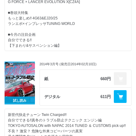
G FORCE × LANCER EVOLUTION X[CZ4A]
読者プレゼント
■巻頭大特集
もっと楽しめ!! 4G63&EJ20/25
ランエボ×インプレッサTUNING WORLD
■今月の注目企画
自分でできる!!
【下まわり&サスペンション編】
STREET LIVE 2014
TOKYO NIGHT MEETING
2014年3月号 (発売日2014年02月10日)
HKS PREMIUM DAY 2014 in FUJI SPEEDWAY
GT SUPERCHARGER MAX POWER!!
紙
660円
新世代快走チューン
Twin Charged!!
デジタル
611円
試し読み
OSAKA AUTOMESSE 2014
新世代快走チューン Twin Charged!!
FUKUOKA CUSTOMCAR SHOW 2014
自分でできる!!真冬のトラブル防止テクニック エンジン編
TOKYO AUTOSALON with NAPAC 2014 TUNED ＆ CUSTOMS pick up!!
発売直前!! 長期インプレッション&テスト
不良？ 激安？ 危険な外来コピーパーツの真実
OS技研 2JZゲトラグ用ハイパフォーマンスクラッチ(仮称)