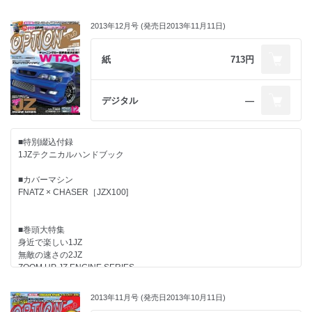
目指せ! 世界最速 アンダー鈴木のやりすぎDIY講座
TUNING FESTA 2013
2013年12月号 (発売日2013年11月11日)
老舗の流儀 SUPER NSX Making
検証企画 サーキットで超効く！エアロＤＩＹメイク
PADDOCK in THE WTAC
紙
713円
カバーマシン ＢＬＡＣＫ ＬＩＮＥ × ＳＫＹＬＩＮＥ ＧＴ-Ｒ［ＢＮＲ３
２］
試して納得テスト＆チェック
デジタル
―
Power Check Meeting2014 パワーチェックミーティング 2014 inトライ
アル
スピンアウト倶楽部
■特別綴込付録
若手チューナーの月イチ誌上BLOG!? やんコラ
1JZテクニカルハンドブック
NEW PARTS GALLERY 2014
モニター報告
■カバーマシン
NEWS＆インフォメーション
FNATZ × CHASER［JZX100]
D-SPORT CUP 2013 with Club-K Rd.4
OPT2注目！ PRO SHOPガイド
ドリフト TIDC 2013
■巻頭大特集
爆走坂東組マサのＧＴ直系☆マシンメイク 最速86伝説！TOYOTA 86
身近で楽しい1JZ
MAKING For CIRCUIT
無敵の速さの2JZ
モニター募集
ZOOM UP JZ ENGINE SERIES
読者プレゼント
2014 SPECIAL TUNED MACHINE CALENDAR
2013年11月号 (発売日2013年10月11日)
■今月の注目企画