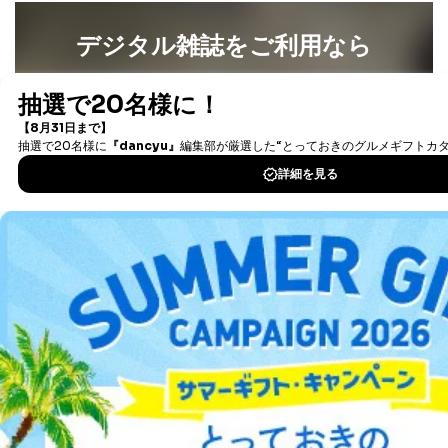
デジタル雑誌をご利用なら
最新号〜バックナンバーまで7000冊以上の雑誌
（電子
書籍）が無料で読み放題！
タダ読みサービス
を楽しもう！
DOWNLOAD FOR IOS
DOWNLOAD FOR ANDROID
ご利用方法はこちら
総合案内
アフィリエイト
採用情報