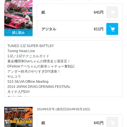
関西流HONDA改
@LAW BREAK 30th ANNIVERSARY MEETING
紙
641円
セントラル・ラジアルチャレンジ2014 Rd.1&2
デジタル
611円
試し読み
■シリーズ/レギュラーコーナー
TUNED 2JZ SUPER BATTLE!!
10年放置のチューンドBNR32復活プロジェクト
Tuning Head Line
1JZ／2JZテクニカルガイド
OPT2 HOBBY FLASH!!
暴走機関車Daiちゃんの障害走り屋宣言！
@レーシングパラダイス町田
DFellowアベちゃんの新米シャチョー奮戦記
アンダー鈴木のやりすぎDIY講座！
巌流塾 2014 Rd.2
やんコラ
S15 SILVIA Offline Meeting
大好評マシンメイキング連載☆
2014 JAPAN DRAG OPENING FESTIVAL
アンダー鈴木S15
月イチ入門DIY
カバーマシン
OPT2注目! PRO SHOPガイド
Volk Racing TE37V SL
~ZESTY BNR34~
Power Check Meeting 2014
~GARAGE D-LIKE JZA80~
2014年6月号 (発売日2014年05月10日)
スピンアウト倶楽部
~CAR KOUBOU JZX100~
編集者候補大募集
~Garage VANNA JZX110W~
オプション2定期購読＆バックナンバー
紙
641円
~HI-TEQ PERFORMANCE BNR32~