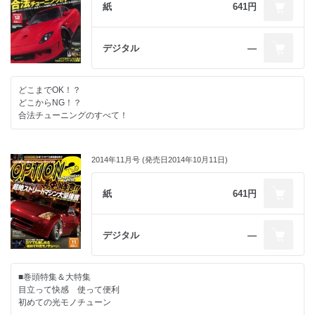
紙
641円
現役トップドライバー土屋武士が語る
高性能・高品質エンジンオイルの重要性!
デジタル
―
タイムアタックシーズン直前
ウデを磨きたいなら、まずはシミュレーターに乗れ!
どこまでOK！？
MARKⅡ TRIBE.VERTEX走行会
どこからNG！？
合法チューニングのすべて！
TUNING FESTA 2014
Power Check Meeting2014
@カーショップリード(埼玉県)
2014年11月号 (発売日2014年10月11日)
■シリーズ/レギュラーコーナー
紙
641円
月刊 メンテナンス講座
#4 エアクリーナーの交換
Uチューンドセンサー 全国版
デジタル
―
[CAR工房@神奈川県]
試して納得テスト&チェック
■巻頭特集＆大特集
[TOMEI EXHAUST MANIFOLD]
目立って快感 使って便利
[TERAMOTO T-REV α SYSTEM]
初めての光モノチューン