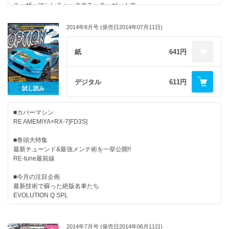
ユーザーマシンチェック＠モーターゲームす
2014 HOKKAIDO DRAG FESTIVAL in KAMISHIHORO
暴走機関車Daiちゃんの生涯走り屋宣言
2014年8月号 (発売日2014年07月11日)
DFellowアベちゃんの新米シャチョー奮戦記
定期購読＆バックナンバーガイド
スマホ徹底活用術
紙
641円
パーフェクト洗車 夏期講座
走り屋ガールズコレクション
モニター報告
デジタル
611円
読者プレゼント
試し読み
■カバーマシン
RE AMEMIYA×RX-7[FD3S]
■巻頭大特集
最新チューンド&最強メンテ術を一挙公開!!
RE-tune最前線
■今月の注目企画
最新技術で蘇った絶版名車たち
EVOLUTION Q SPL
公認取得でついに完結!?
SCOOT作4ローターRX-7
2014年7月号 (発売日2014年06月11日)