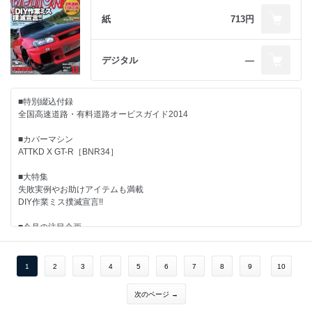
WORLD TIME ATTACK CHALLENGE 2013
紙
713円
SLAMMD SOCIETY Japan 2013
サーキットで超効くエアロDIYメイク
デジタル
―
TECTALOGY INTERNATIONAL DRIFT CHALLENGE 2013
■特別綴込付録
EXEDY CUP OPTION2 ENJOY ENDURANCE RACE 2013 Rd.3
全国高速道路・有料道路オービスガイド2014
AMKREAD DRAG BATTLE 2013全国大会
■カバーマシン
ATTKD X GT-R［BNR34］
■シリーズ/レギュラーコーナー
■大特集
脱☆ブラックBOX宣言!! DIY ECU SET UP
失敗実例やお助けアイテムも満載
第4回 セッティング実践編
DIY作業ミス撲滅宣言!!
大好評マシンメイキング連載☆
■今月の注目企画
柿本改NSX/アンダー鈴木S15/爆僧坂東組86/
RチューンドVTECの魅力を引き出せ!!
HONDATUNING STYLE
OPT2注目! PRO SHOPガイド
1
2
3
4
5
6
7
8
9
10
～GARAGE NIIMI RPS13～
READY FOR THE World Time Attack Challenge 2013 第2回
～TECHNICAL SHOP INFINI JCG11～
～ARKRIDE JZA80～
次のページ →
DRAG RACE in 伊是名島