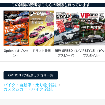
～HI-TEQ PERFORMANCE RPS13～
この雑誌の読者はこちらの雑誌も買っています！
～OLIVE BALL NCEC～
～GARAGE FLAT S15～
ほか盛りだくさん!!
Option（オプショ
ドリフト天国
REV SPEED（レ
VIPSTYLE （ビッ
ン）
ブスピード）
プスタイル）
OPTION 2の所属カテゴリ一覧
バイク・自動車・乗り物 雑誌
>
カスタムカー・バイク 雑誌