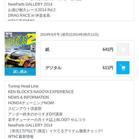
NewParts GALLERY 2014
試して納得テスト＆チェック
お遊び耐久レース2014 Rd.2
[BLITZ Smart-B.R.A.I.N.]
DRAG RACE in 伊是名島
[GReddy SUPER STREET TITAN]
WTAC直前情報!
大好評マシンメイキング連載☆
SuperStyleKING
アンダー鈴木S15
スピンアウト倶楽部
2014年9月号 (発売日2014年08月11日)
スピンアウト特選イベントFLASH
走り屋GALお宅訪問
10年放置のチューンドR復活プロジェクト
[彩夏ちゃん＆JZX100／S14]
定期購読＆バックナンバーガイド
紙
641円
知っトク! チューニング講座
OPT2注目! PRO SHOPガイド
UP GARAGE発 通信買取のススメ
～GARAGE KAGOTANI BNR32～
月刊メンテナンス講座
デジタル
611円
～IGARASHI JIDOUSHA KOUBOU S15～
走り屋GALお宅訪問
試し読み
～C.S. POLSCHE BNR32～
NEWS & インフォメーション
Uチューンドセンサー全国版
ほか盛りだくさん!!
Tuning Head Line
OPT2注目! PRO SHOPガイド
KEN BLOCK'S NAGOYA EXPERIENCE
モニター報告
NEWS & INFORMATION
読者プレゼント
HONDAチューニングNOW!
スピンアウト倶楽部
アンダー鈴木のやりすぎDIY講座
若手チューナーの月イチ誌上BLOG!? やんコラ
NewParts GALLERY 2014
［実売1万円以下↓限定］イケてるアイテム徹底チェック!
WTAC最新情報