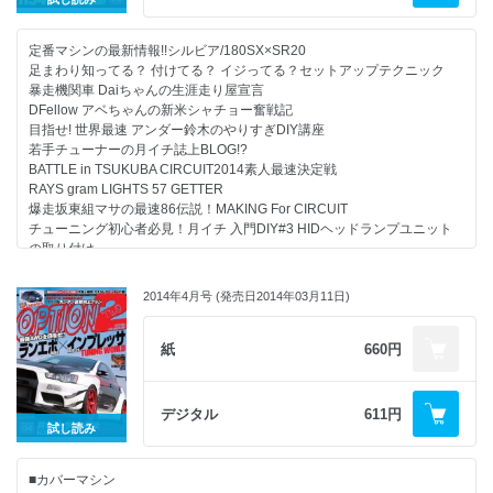
巌流塾 2014 Rd.1
定番マシンの最新情報!!シルビア/180SX×SR20
足まわり知ってる？ 付けてる？ イジってる？セットアップテクニック
暴走機関車 Daiちゃんの生涯走り屋宣言
■シリーズ/レギュラーコーナー
DFellow アベちゃんの新米シャチョー奮戦記
目指せ! 世界最速 アンダー鈴木のやりすぎDIY講座
10年放置のチューンドBNR32復活プロジェクト
若手チューナーの月イチ誌上BLOG!?
BATTLE in TSUKUBA CIRCUIT2014素人最速決定戦
EXEDY CUP OPTION2 ENJOY ENDURANCE RACE 2014 Rd.1
RAYS gram LIGHTS 57 GETTER
爆走坂東組マサの最速86伝説！MAKING For CIRCUIT
ガールズ オン!!
チューニング初心者必見！月イチ 入門DIY#3 HIDヘッドランプユニット
の取り付け
大好評マシンメイキング連載☆
カバーマシン GARAGE MAK×SILVIA［S15改］
フレンズシルビア/アンダー鈴木S15/爆走板東組86
パワーチェックミーティング 2014 in ブラックラインPower Check
2014年4月号 (発売日2014年03月11日)
Meeting2014
OPT2注目! PRO SHOPガイド
走り屋ガールズコレクション Girl’s on!!
~DRIDE S15~
スピンアウト倶楽部
紙
660円
~CarShop LEAD FD3S~
NEW PARTS GALLERY 2014
~RGF S15~
NEWS＆インフォメーション
モニター報告
デジタル
611円
ほか盛りだくさん!!
OPT2注目! PRO SHOPガイド
試し読み
R34スカイライン祭りin 富士スピードウェイR34 SKYLINE FES.in FSW
モニター募集
■カバーマシン
走り屋GALお宅訪問？由奈ちゃん ＆ HR34