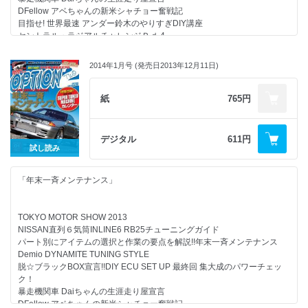
DFellow アベちゃんの新米シャチョー奮戦記
目指せ! 世界最速 アンダー鈴木のやりすぎDIY講座
セントラル・ラジアルチャレンジＲｄ.4
Tuning ＆ Maintenance トレンドアイテム博覧会
EXEDY CUP OPTION2 ENJOY ENDURANCE RACE 2013 お遊び耐久レ
2014年1月号 (発売日2013年12月11日)
ース
爆走坂東組マサの最速86伝説！ＭＡＫＩＮＧ Ｆｏｒ ＣＩＲＣＵＩＴ
カバーマシン
紙
765円
フレンズシルビア ｖｅｒ．ＶＥ
走り屋ガールズコレクション Ｇｉｒｌ’ｓ ｏｎ!!
巌流塾 2013 Ｒｄ.4
デジタル
611円
スピンアウト倶楽部
試し読み
若手チューナーの月イチ誌上ＢＬＯＧ!? やんコラ
ＮＥＷ ＰＡＲＴＳ ＧＡＬＬＥＲＹ 2014
「年末一斉メンテナンス」
ＮＥＷＳ＆インフォメーション
モニター報告
OPT2注目! PRO SHOPガイド
TOKYO MOTOR SHOW 2013
Ｓ15ミーティング
NISSAN直列６気筒INLINE6 RB25チューニングガイド
モニター募集
パート別にアイテムの選択と作業の要点を解説!!年末一斉メンテナンス
読者プレゼント
Demio DYNAMITE TUNING STYLE
セリカミーティング
脱☆ブラックBOX宣言!!DIY ECU SET UP 最終回 集大成のパワーチェッ
ク！
暴走機関車 Daiちゃんの生涯走り屋宣言
DFellow アベちゃんの新米シャチョー奮戦記