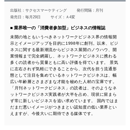
出版社：
サクセスマーケティング
発行間隔：月刊
発売日：毎月29日
サイズ：Ａ4変
■ 業界唯一の「消費者参加型」ビジネスの情報誌
未開の地ともいうべきネットワークビジネス界の情報開
示とイメージアップを目的に1998年に創刊。以来、ビジ
ネスに関する最新潮流からビジネス展開のノウハウ、開
業情報まで完全網羅し、ネットワークビジネスに携わる
多くの読者から質量ともに高い評価を得ています。 景気
に左右されず気軽にできることから、次代を担う流通形
態として注目を集めているネットワークビジネスは、幅
広い年齢層とさまざまな才能を秘めた人材の宝庫です。
「月刊ネットワークビジネス」の読者は、そのようなネ
ットワークビジネス実践者が大半を占め、現状に留まら
ず常に新しいビジネスを追い求めています。 国内ではま
だまだ悪いイメージがつきまとい認知度の低い業界とい
えますが、今後大いに期待できる媒体です。