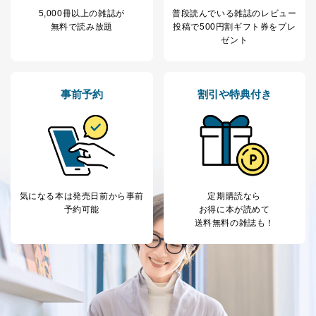
5,000冊以上の雑誌が
普段読んでいる雑誌のレビュー
無料で読み放題
投稿で
500円割ギフト券をプレ
ゼント
事前予約
割引や特典付き
気になる本は
発売日前から事前
定期購読なら
予約可能
お得に本が読めて
送料無料の雑誌も！