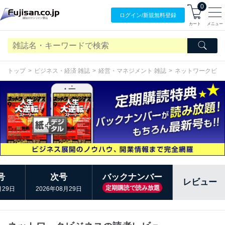
0
ログイン/
新規無料
登録
カート
メニュー
トップ
ビジネス・経済 雑誌
経営・マネジメント 雑誌
ネットワークビジ
号
次号
バックナンバー
レビュー
定期購読で読み放題
月29日
2026年08月29日