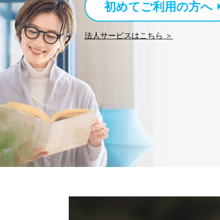
初めてご利用の方へ
No
個人情報
法人サービスはこちら ＞
当社の定期購読サービス
1
人情報
2
当社にお問合わせいただ
3
当社カスタマーQ＆Aサー
4
採用応募者の方の個人情
5
当社の従業者の個人情報
パートナー（提携企業）
6
社の
定期購読サービス等をご
SNS公式アカウントに登
7
報