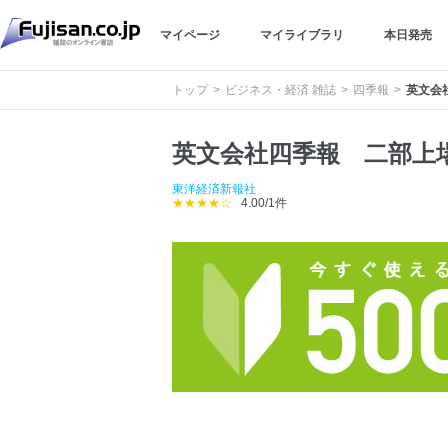
マイページ
マイライブラリ
本日発売
トップ
ビジネス・経済 雑誌
四季報
英文会
英文会社四季報 二部上
東洋経済新報社
★★★★☆
4.00/1件