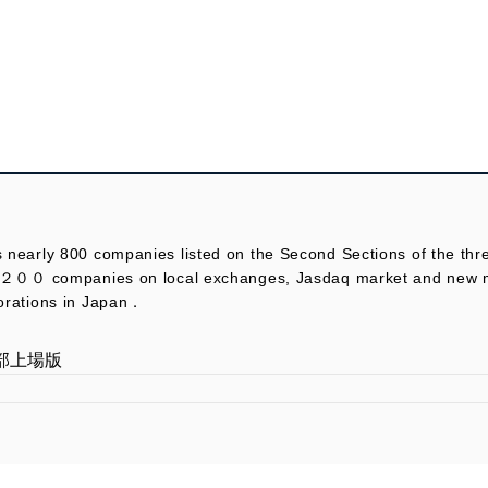
nearly 800 companies listed on the Second Sections of the th
 １，２００ companies on local exchanges, Jasdaq market and new 
orations in Japan．
部上場版