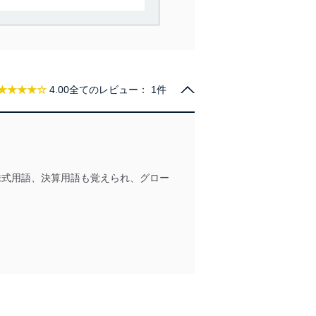
で利用目的の達成に必要な範
情報は、同意を得ずに目的外
従業者等の教育を徹底してま
★★★★☆
4.00
全てのレビュー：
1件
管理の仕組みに、これらの法
株式用語、決算用語も覚えられ、グロー
全対策を実施し、個人情報の
ータへの不要なアクセスを防止
ータベース等を取り扱う情報