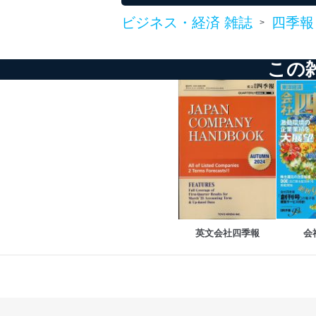
システムを使用する従
ビジネス・経済 雑誌
四季報
>
外部からの不正アクセス
個人データを取り扱う
個人データを取り扱う
この
としています。
情報システムの使用に伴
メール等により個人デ
個人情報保護マネジメントシ
当社は、内部監査及びマネ
の状態を維持します。
苦情及び相談受付け窓口
英文会社四季報
会
貴殿の個人情報及び当社の
適切、かつ迅速に対応させ
株式会社富士山マガジンサー
TEL：0570-200-223