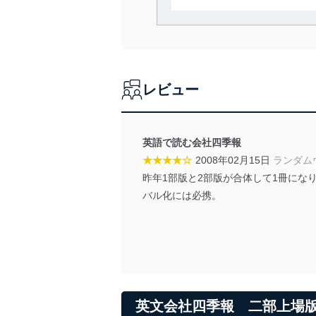
当社は、個人情報の取得・
囲内で適法かつ公正な手段
利用、第三者への提供・開
いります。また、目的外利
レビュー
法令遵守
当社は、個人情報に関連す
令及びその他の規範を常に
英語で読む会社四季報
★★★★☆
2008年02月15日
ランダム
個人情報の安全管理措置
昨年1部版と2部版が合体して1冊に
当社は、個人情報の正確性
バル化には必携。
漏えい、滅失またはき損の
アクセス制御
個人データを取り扱う
しています。
アクセス者の識別と認証
機器に標準装備されて
英文会社四季報 二部上場