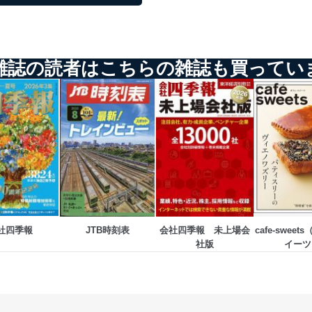
業者を識別・認証しています。
等の防止
機器等のオペレーティングシステムを最新の状態に保持しています。
機器等にセキュリティ対策ソフトウェア等を導入し、自動更新 機能等
雑誌の読者はこちらの雑誌も買ってい
う漏洩等の防止
ータの含まれるファイルを送信する場合に、当該ファイルへのパスワー
ステムの継続的改善
ジメントレビューの機会を通じて、個人情報保護マネジメントシステム
社四季報
JTB時刻表
会社四季報　未上場会
cafe-swee
個人情報保護マネジメントシステムに関するご相談及び苦情については
社版
イーツ
ていただきます。
ビス 個人情報問い合わせ係