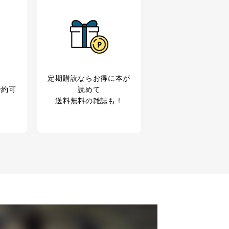
の広告の案内のため
歴等の情報を分析して、趣
定期購読なら
お得に本が
予約可
読めて
育など応対品質向上のため
送料無料の雑誌も！
ス内容のご案内のため
の広告に関するご案内のため
業からのｅメール等による商
ため
め
育など応対品質向上のため
利用目的達成のため