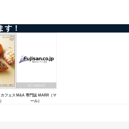
の活用により、これを最新状態
ます！
ドを設定しています。
を継続的に改善し、常に最良
ts（カフェス
M&A 専門誌 MARR（マ
以下までご連絡ください。
）
ール） 