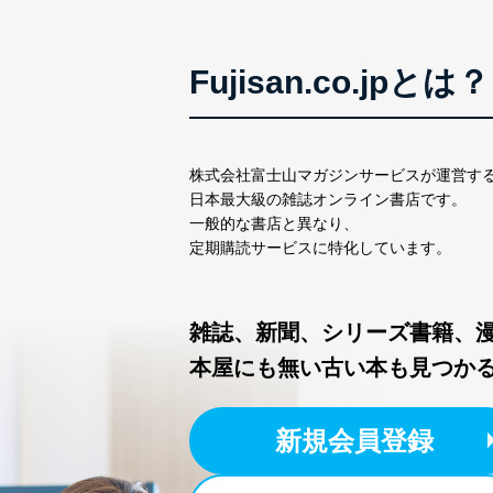
FAX：03-5459-7073
e-mail：
cs@fujisan.co.jp
改訂：2025年2月20日
Fujisan.co.jpとは？
制定：2005年4月1日
株式会社富士山マガジンサ
代表取締役会長 西野 伸一
個人情報の取扱いについ
株式会社富士山マガジンサービスが運営す
日本最大級の雑誌オンライン書店です。
１．個人情報保護管理者
一般的な書店と異なり、
定期購読サービスに特化しています。
当社は以下の個人情報保護
いたします。
雑誌、新聞、シリーズ書籍、
東京都渋谷区南平台町16-11
株式会社富士山マガジンサ
本屋にも無い古い本も見つか
代表取締役会長 西野 伸一
個人情報保護管理者: 経営管
新規会員登録
２．利用目的
当社が取り扱う開示対象個