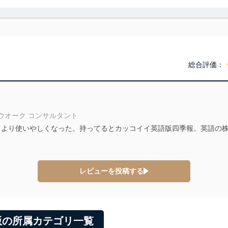
利用・提供に際して、その利用目的を明確にし、本人の同意を得たうえ
によって取得・利用・提供を行います。また、当社が保有している個人
示は行いません。当社においてはこれらの取り組みを確実にするため、
用を行わないために、適切な管理措置を講じます。
総合評価：
る法令、国が定める指針及びその他の規範を遵守します。また、当社の
適合させます。
ウオーク コンサルタント
なりより使いやしくなった。持ってるとカッコイイ英語版四季報。英語の
及び安全性を確保するために、下記セキュリティ対策をはじめとする安
防止及び是正に努めます。
レビューを投稿する
ことのできる機器及び当該機器を取り扱う従業者を明確化し、 個人デ
いるユーザー制御機能（ユーザーアカウント制御）により、個人情報デ
版の所属カテゴリ一覧