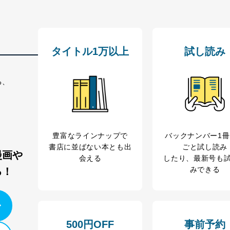
タイトル1万以上
試し読み
ービス
郎
て
る、
管理者を設置し、個人情報保護管理者の責任のもと、個人情報を取得・
豊富なラインナップで
バックナンバー1
書店に並ばない本とも出
ごと試し読み
漫画や
会える
したり、最新号も
ービス
みできる
る！
郎
理グループディレクター 前田 嘉也
500円OFF
事前予約
人情報の利用目的は次のとおりです。