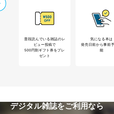
の種類
利用目的
購入商品の配送のため
商品代金回収のため
等をご利用の方の個
ｅメール等による商品、サービス、キャンペーン等
個人が特定できない形で取得した閲覧履歴や購買履
味・嗜好に
普段読んでいる雑誌のレ
気になる本は
応じた新商品・サービスに関する広告のため
ビュー投稿で
発売日前から事前
いた方の個人情報
お問い合わせ対応、トラブル対処、オペレーター教
500円割ギフト券をプレ
能
カスタマーQ＆Aサイトの投稿内容の確認のため
ゼント
ビス利用者
ｅメール等によるカスタマーQ＆Aサイトのサービ
ｅメール等による商品、サービス、キャンペーン等
報
採用選考、ご連絡のため
人事、総務などの雇用管理等のため
購入商品配送のため
からの委託により当
提携企業及びお客様がご購入された商品の発売元企
品、
利用の方の個人情報
サービス、キャンペーン等の広告に関するご案内の
当社のサービス利用状況の把握およびその分析のた
録された方の個人情
デジタル雑誌をご利用なら
お問い合わせ対応、トラブル対処、オペレーター教
その他当社のプライバシーポリシー等にて公表する