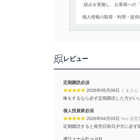
組みを実施し、お客様への
個人情報の取得・利用・提供
当社は、個人情報の取得・
囲内で適法かつ公正な手段
利用、第三者への提供・開
いります。また、目的外利
レビュー
法令遵守
当社は、個人情報に関連す
令及びその他の規範を常に
定期購読必須
★★★★★
2026年05月08日
くまさん
個人情報の安全管理措置
株をするなら必ず定期購読した方がい
当社は、個人情報の正確性
個人投資家必須
漏えい、滅失またはき損の
★★★★★
2026年04月03日
hiro 自
アクセス制御
定期購読すると発売日前日夕方に必ず
個人データを取り扱う
しています。
ボリュームたっぷり