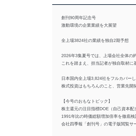
創刊90周年記念号
激動環境の企業業績を大展望
全上場3824社の業績を独自2期予想
2026年3集夏号では、上場会社全体
これを踏まえ、担当記者が独自取材に基
日本国内全上場3,824社をフルカバ
株式投資はもちろんのこと、営業先開
【今号のおもなトピック】
株主還元の注目指標DOE（自己資本配
1991年比の時価総額増加倍率を徹底検
会社四季報「創刊号」の電子版閲覧サ