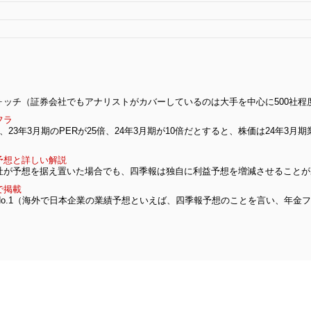
ッチ（証券会社でもアナリストがカバーしているのは大手を中心に500社程
フラ
23年3月期のPERが25倍、24年3月期が10倍だとすると、株価は24年3
予想と詳しい解説
社が予想を据え置いた場合でも、四季報は独自に利益予想を増減させることが
で掲載
o.1（海外で日本企業の業績予想といえば、四季報予想のことを言い、年金