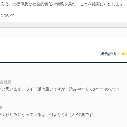
「安心」の提供及び社会的責任の責務を果たすことを確実にいたします
について
利用・提供に際して、その利用目的を明確にし、本人の同意を得たうえ
によって取得・利用・提供を行います。また、当社が保有している個人
示は行いません。当社においてはこれらの取り組みを確実にするため、
用を行わないために、適切な管理措置を講じます。
総合評価：
★
る法令、国が定める指針及びその他の規範を遵守します。また、当社の
適合させます。
 会社員
いと思います。ワイド版は重いですが、読みやすくておすすめです！
及び安全性を確保するために、下記セキュリティ対策をはじめとする安
防止及び是正に努めます。
営業
届く仕組みになっているは、何よりうれしい特典です。
ことのできる機器及び当該機器を取り扱う従業者を明確化し、 個人デ