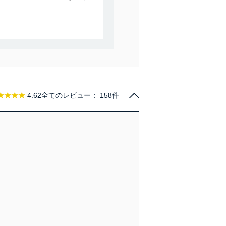
。
で利用目的の達成に必要な範
情報は、同意を得ずに目的外
従業者等の教育を徹底してま
★★★★
4.62
全てのレビュー：
158件
管理の仕組みに、これらの法
全対策を実施し、個人情報の
ータへの不要なアクセスを防止