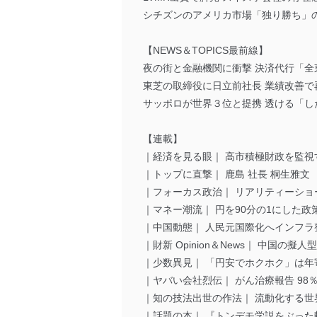
シチズンのアメリカ市場「独り勝ち」の
【NEWS＆TOPICS最前線】
夜の街と金融機関に衝撃 決済代行「全
東芝の取締役に日立前社長 業績改善で
サッポロが世界３位と提携 透ける「し
【連載】
｜経済を見る眼｜ 高市積極財政を監視
｜トップに直撃｜ 鹿島 社長 桐生雅文
｜フォーカス政治｜ リアリティーショ
｜マネー潮流｜ 円を90分の1にした政
｜中国動態｜ 人民元国際化へインフラ
｜財新 Opinion＆News｜ 中国の
｜少数異見｜ 「円安でホクホク」は年
｜ヤバい会社烈伝｜ がん治療報告 98
｜知の技法出世の作法｜ 流動化する世
｜話題の本｜ 『トンデモ学説をぶった