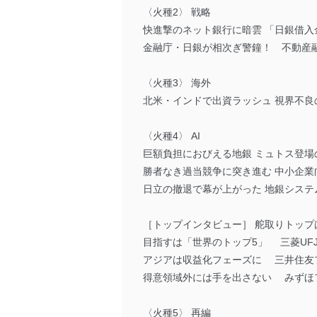
〈火種2〉 戦略
快進撃のネット銀行に暗雲 「日銀借入
金融庁・日銀が相次ぎ警鐘！ 不動産
〈火種3〉 海外
北米・インドで出資ラッシュ 視界不良
〈火種4〉 AI
巨額負担におびえる地銀 ミュトス登場
勝者なき過当競争に突き進む 中小企業
日立の撤退で幕が上がった 地銀システ
［トップインタビュー］ 舵取りトップ
目指すは「世界のトップ5」 三菱UF
アジアは収益化フェーズに 三井住友フ
得意領域外には手を出さない みずほフ
〈火種5〉 再編