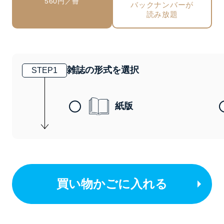
560円／冊
バックナンバーが
読み放題
雑誌の形式を選択
STEP
1
紙版
買い物かごに入れる