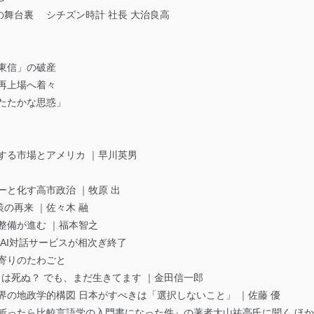
舞台裏 シチズン時計 社長 大治良高
東信」の破産
再上場へ着々
たたかな思惑」
する市場とアメリカ ｜早川英男
ーと化す高市政治 ｜牧原 出
策の再来 ｜佐々木 融
整備が進む ｜福本智之
擬人型AI対話サービスが相次ぎ終了
寄りのたわごと
％は死ぬ？ でも、まだ生きてます ｜金田信一郎
界の地政学的構図 日本がすべきは「選択しないこと」 ｜佐藤 優
斬ったら比較言語学の入門書になった件』の著者大山祐亮氏に聞く ほか