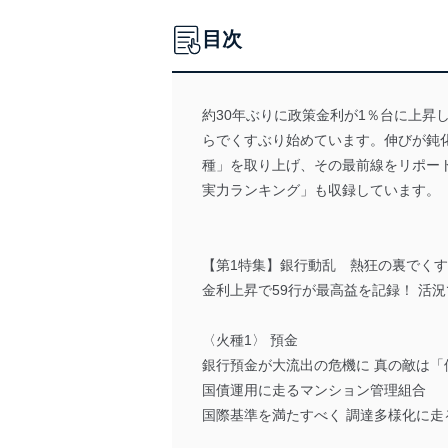
目次
約30年ぶりに政策金利が1％台に上
らでくすぶり始めています。伸びが鈍
種」を取り上げ、その最前線をリポート
実力ランキング」も収録しています。
【第1特集】銀行動乱 熱狂の裏でくす
金利上昇で59行が最高益を記録！ 活
〈火種1〉 預金
銀行預金が大流出の危機に 真の敵は「
国債運用に走るマンション管理組合
国際基準を満たすべく 調達多様化に走