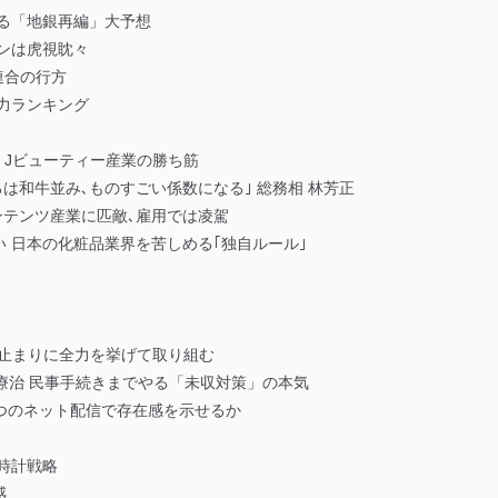
る「地銀再編」大予想
ンは虎視眈々
連合の行方
力ランキング
人 Jビューティー産業の勝ち筋
は和牛並み､ものすごい係数になる｣ 総務相 林芳正
ンテンツ産業に匹敵､雇用では凌駕
 日本の化粧品業界を苦しめる｢独自ルール｣
げ止まりに全力を挙げて取り組む
療治 民事手続きまでやる「未収対策」の本気
 2つのネット配信で存在感を示せるか
時計戦略
感