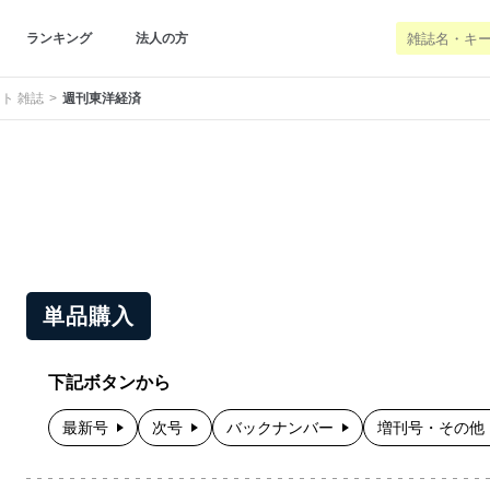
ランキング
法人の方
ト 雑誌
週刊東洋経済
単品購入
下記ボタンから
最新号
次号
バックナンバー
増刊号・その他