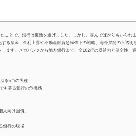
昇したことで、銀行は復活を遂げました。しかし、喜んでばかりもいられ
化する預金、金利上昇や不動産融資急膨張下の戦略、海外展開の不透明感
します。メガバンクから地方銀行まで、全102行の収益力と健全性、運
ぶる5つの火種
況でも募る銀行の危機感
個人向け国債」
る銀行の現場