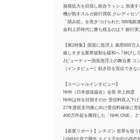
規模拡大を目指し統合ラッシュ 加速す
機が熟すスルガ銀行買収 クレディセゾ
「踏み絵」を突きつけられた SBI地銀
金利上昇時代に勝ち残るのは？ 銀行実
【第2特集】国策に急浮上 雇用980万
厳しすぎる業界規制を緩和へ ｢伸びしろ
Jビューティー国策急浮上の舞台裏 コ
［インタビュー］効き目を宣伝できない
【スペシャルインタビュー】
NHK（日本放送協会）会長 井上樹彦
NHKは何を目指すのか 受信料収入下
27年度収支均衡に向け受信料確保に荒
400万件超を獲得した「NHK ONE」
【産業リポート】シチズン 世界を狙う
LVMH出資で脚光 スイス子会社の存在