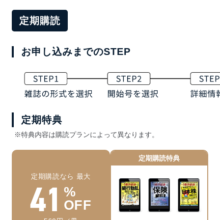
定期購読
お申し込みまでのSTEP
定期特典
※特典内容は購読プランによって異なります。
定期購読特典
定期購読なら 最大
41
%
OFF