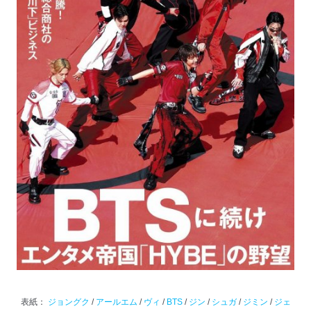
表紙：
ジョングク
/
アールエム
/
ヴィ
/
BTS
/
ジン
/
シュガ
/
ジミン
/
ジェ