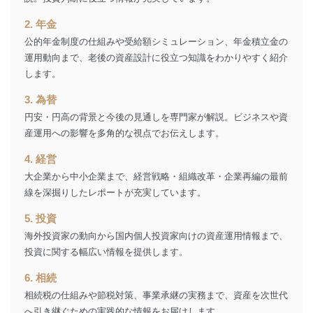
Aサービス利用者
ため
ｅメール等による商品、サービ
2. 年金
ス、キャンペーン等の広告に関す
公的年金制度の仕組みや受給額シミュレーション、年金積立金の
るご案内のため
採用応募者の方の
運用動向まで、老後の資産設計に役立つ知識をわかりやすく紹介
4
採用選考、ご連絡のため
個人情報
します。
当社の従業者の個
人事、総務などの雇用管理等のた
5
人情報
め
3. 為替
パートナー（提携
購入商品配送のため
円安・円高の背景と今後の見通しを専門家が解説。ビジネスや資
企業）からの委託
提携企業及びお客様がご購入され
産運用への影響を多角的な視点でお伝えします。
により当社の
た商品の発売元企業からのｅメー
6
定期購読サービス
ル等による商品、
4. 経営
等をご利用の方の
サービス、キャンペーン等の広告
大企業から中小企業まで、経営戦略・組織改革・企業再編の最前
個人情報
に関するご案内のため
当社のサービス利用状況の把握お
線を深掘りしたレポートが充実しています。
よびその分析のため
5. 投資
お問い合わせ対応、トラブル対
SNS公式アカウン
処、オペレーター教育など応対品
海外投資家の動向から国内個人投資家向けの資産運用情報まで、
7
トに登録された方
質向上のため
の個人情報
投資に関する幅広い情報を提供します。
その他当社のプライバシーポリシ
ー等にて公表する利用目的達成の
6. 相続
ため
相続税の仕組みや節税対策、事業承継の実務まで、資産を次世代
※上記の利用目的のうちNo.1～5については保有個人デ
へ引き継ぐための実践的な情報をお届けします。