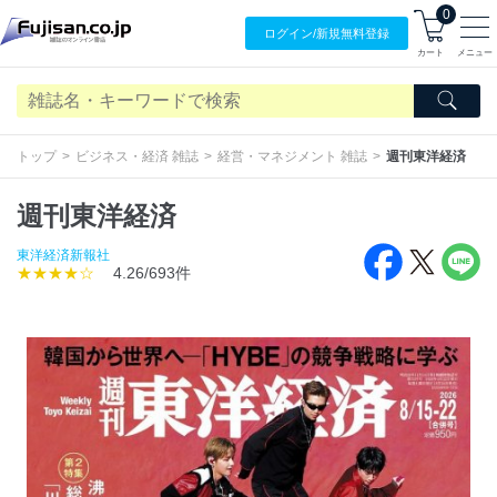
0
ログイン/
新規無料
登録
カート
メニュー
トップ
ビジネス・経済 雑誌
経営・マネジメント 雑誌
週刊東洋経済
週刊東洋経済
東洋経済新報社
★★★★☆
4.26/693件