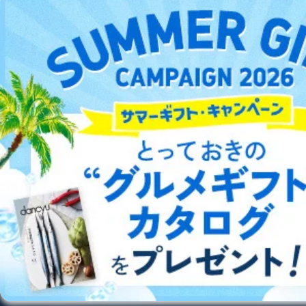
(1)申請書に記載されている住所、本人確認のための書
DOWNLOAD FOR ANDROID
類に記載されている住所、当社に登録されている住所が
一致しないときなど本人が確認できない場合
(2)代理人による申請に際して､代理権が確認できない場
ご利用方法はこちら
合
(3)所定の申請書類に不備があった場合
(4)開示の求めの対象が開示対象個人情報に該当しない
場合
(5)本人または第三者の生命、身体、財産その他の権利
総合案内
利益を害するおそれがある場合
(6)当社の業務の適正な実施に著しい支障を及ぼすおそ
アフィリエイト
採用情報
れがある場合
(7)他の法令に違反することとなる場合
プレスリリース
お問い合わせ
５．苦情及び相談窓口
利用規約
プライバシーポリシー
特定商取引法に基づく表示
会社案内
出版社の皆様へ
当社は、ご提出いただいた個人情報に関する苦情、相
投資家の皆様へ
サイトマップ
談、及びその他のお問い合わせに、適切、かつ迅速に対
応致します。
ご提出いただいた個人情報に関する苦情、相談は、電話
又は電子メールにて下記までお申し付けください。
■電話による場合
©︎2002 FUJISAN MAGAZINE SERVICE CO., Ltd.
TEL:0570-200-223