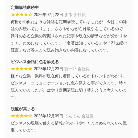
当社は、個人情報に関連する法令、国が定める指針及び
定期購読継続中
その他の規範を遵守します。また、当社の管理の仕組み
★★★★☆
2026年02月22日
まる 会社員
に、これらの法令及びその他の規範を常に適合させま
何冊かの似たような雑誌を定期購読していましたが、今はこの雑
す。
誌のみ続いております。ささやかながら株取引をしているので、
個人情報の安全管理措置
興味のある企業の深掘りされた記事や現在の情勢などが分かりや
すく、ためになっています。「名著は知っている」や「21世紀の
当社は、個人情報の正確性及び安全性を確保するため
証言」など巻末まで読み飽きない内容になっています。
に、下記セキュリティ対策をはじめとする安全対策を実
施し、個人情報の漏えい、滅失またはき損の防止及び是
ビジネス会話に色を添える
正に努めます。
★★★★★
2025年12月23日
寛一郎 会社員
アクセス制御
様々な企業・業界が現在何に着目しているかトレンドがわかり、
個人データを取り扱うことのできる機器及び当該
ビジネス・コミュニケーションに色を添える事ができます。時々
機器を取り扱う従業者を明確化し、 個人データへ
の不要なアクセスを防止しています。
読んでいましたが、はやり定期購読に切り替えようと考えていま
す。
アクセス者の識別と認証
機器に標準装備されているユーザー制御機能（ユ
視座が高まる
ーザーアカウント制御）により、個人情報データ
★★★★☆
2025年12月09日
てんてん 会社員
ベース等を取り扱う情報システムを使用する従業
ビジネスの現場で使える情報がわかりやすくまとめられていて重
者を識別・認証しています。
宝しています。
外部からの不正アクセス等の防止