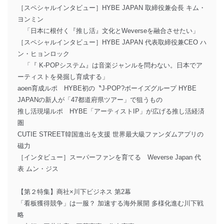
［スペシャルインタビュー］HYBE JAPAN 取締役兼会長 キム・
ヨンミン
「日本に根付く『推し活』文化とWeverseを融合させたい」
［スペシャルインタビュー］HYBE JAPAN 代表取締役兼CEO ハ
ン・ヒョンロック
「『 K-POPシステム』は音楽ジャンルを問わない。日本でア
ーティストを発掘し育成する」
aoen育成ルポ HYBE初の〝J-POP?ボーイズグループ HYBE
JAPANの新人が「47都道府県ツアー」で狙うもの
推し活現場ルポ HYBE「アーティストIP」が広げる推し活経済
圏
CUTIE STREET韓国進出を支援 世界最大級ファンダムアプリの
磁力
［インタビュー］スーパーファンを育てる Weverse Japan 代
表 ムン・ジス
【第２特集】商社×川下ビジネス 第2幕
「看板獲得競争」は一服？ 加速する海外展開 多様化進む川下戦
略