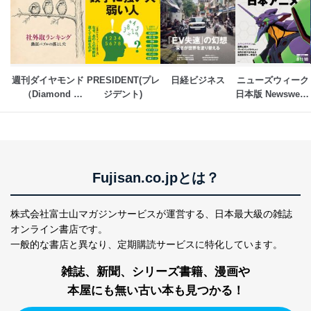
害するおそれがある場合
②利用目的を本人に通知し、又は公表することによって
当該事業者の権利又は正当な利益を害するおそれがある
場合
③国の機関又は地方公共団体が法令の定める事務を遂行
することに対して協力する必要がある場合であって、利
週刊ダイヤモンド
PRESIDENT(プレ
日経ビジネス
ニューズウィーク
用目的を本人に通知し、又は公表することによって当該
（Diamond 
ジデント)
日本版 Newsweek 
事務の遂行に支障を及ぼすおそれがあるとき
WEEKLY）
Japan
④開示対象個人情報の利用目的が明らかな場合
開示対象個人情報については、保有個人データの本人ま
たはその代理人からの利用目的の通知、開示、変更等
（内容の訂正、追加または削除）、利用停止等（「利用
Fujisan.co.jpとは？
の停止または消去」「第三者への提供の停止」）の求め
に対応させていただいております。 当社顧客の皆様の
個人情報は「マイページ」にログインしていただくこと
株式会社富士山マガジンサービスが運営する、
日本最大級の雑誌
で、訂正、追加、変更を行っていただくことが出来ま
オンライン書店です。
す。マイページをご利用いただけない方、その他の方に
一般的な書店と異なり、
定期購読サービスに特化しています。
つきましては、下記Aをご覧ください。 また、ご登録い
ただいた個人情報のうち、市町村などの名称および郵便
雑誌、新聞、シリーズ書籍、漫画や
番号、金融機関の名称あるいはクレジットカードの有効
本屋にも無い古い本も見つかる！
期限など、商品のお届けやご請求を行う上で支障がある
情報に変更があった場合には、当社が登録情報を変更さ