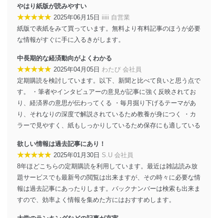
個人データを取り扱う機器等のオペレーティング
やはり紙版が読みやすい
システムを最新の状態に保持しています。
★★★★★
2025年06月15日
iiiii 自営業
個人データを取り扱う機器等にセキュリティ対策
紙版で表紙をみて買っています。無料より有料記事のほうが必要
ソフトウェア等を導入し、自動更新 機能等の活用
な情報がすぐに手に入るきがします。
により、これを最新状態としています。
中長期的な経済動向がよくわかる
情報システムの使用に伴う漏洩等の防止
★★★★★
2025年04月05日
わたぴ 会社員
メール等により個人データの含まれるファイルを
送信する場合に、当該ファイルへのパスワードを
定期購読を検討しています。以下、新聞と比べて良いと思う点で
設定しています。
す。 ・筆者やインタビュアーの意見が記事に強く反映されてお
り、経済界の意思が伝わってくる ・毎月掘り下げるテーマがあ
個人情報保護マネジメントシステムの継続的改善
り、それなりの深度で解説されているため教養が身につく ・カ
当社は、内部監査及びマネジメントレビューの機会を通
ラーで見やすく、紙もしっかりしているため保存にも適している
じて、個人情報保護マネジメントシステムを継続的に改
善し、常に最良の状態を維持します。
欲しい情報は過去記事にあり！
★★★★★
2025年01月30日
S.U 会社員
苦情及び相談受付け窓口
8年ほどこちらの定期購読を利用しています。最近は雑誌読み放
題サービスでも最新号の閲覧は出来ますが、その時々に必要な情
貴殿の個人情報及び当社の個人情報保護マネジメントシ
ステムに関するご相談及び苦情については以下までご連
報は過去記事にあったりします。バックナンバーは検索も出来ま
絡ください。
すので、効率よく情報を集めた方にはおすすめします。
適切、かつ迅速に対応させていただきます。