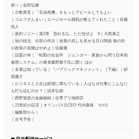
挙へ｜会田弘継
｜少数異見｜「石油危機」をもっとアピールしてもよい
｜ゴルフざんまい｜エージホール挑戦が教えてくれたこと｜佐藤
信人
｜新約ソニー｜第2章 恐れるな。ただ信ぜよ 6｜大西康之
｜知の技法 出世の作法｜改善の兆しを見せる日ロ関係 独の対
ロ政策の追随はやめよ｜佐藤優
｜話題の本｜『転勤の社会学 ジェンダー・家族から問う日本的
雇用システム』の著者藤野敦子氏に聞く ほか
｜名著は知っている｜『パブリックマネジメント』［下編］｜砂
原庸介
｜ビジネスと人生は絶望に満ちている｜人はなぜ仕事にこんなに
も打ち込むのか？｜頭木弘樹
｜西野智彦の金融秘録｜住専アリ地獄②
｜21世紀の証言｜オリンパス元CEO 竹内康雄 その1
｜編集部から｜
｜次号予告｜
◼︎ 目次配信サービス