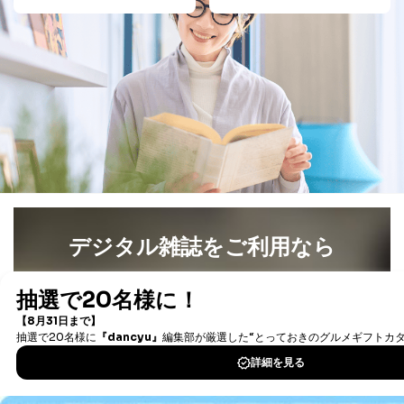
いては、1回の申請ごとに手数料、郵送料が必要で
す。
郵送料：860円（内訳：定形110円、書留480円、本
人限定受取郵便270円)
(2024年10月1日現在)
※上記郵送料は国内郵便の場合の費用です。国外へ
の郵送の場合は、実費をご負担いただきます。
手数料等の支払方法
費用のお支払方法は、郵送料分の郵便定額小為替を
申請書類に同封してください。
(郵便局にお支払いいただく手数料は申請者のご負担
です。また、郵便定額小為替は無記名でお願いしま
す。) なお、郵送料は郵便定額小為替に代えて同額
分の切手でお支払いいただくこともできます。
デジタル雑誌をご利用なら
E.開示等の求めに対する回答方法
申請者の申請書面記載宛に書面（eメール含む）によっ
最新号〜バックナンバーまで7000冊以上の雑誌
（電子
て回答いたします。書面以外での方法による回答をご希
望される方は、手続き時にその旨ご連絡ください。
書籍）が無料で読み放題！
タダ読みサービス
を楽しもう！
F.非開示事由について
以下の(1)～(7)に該当する場合は、非開示とさせていた
だきます。非開示を決定した場合は、その旨、理由を付
DOWNLOAD FOR IOS
記して通知いたします。