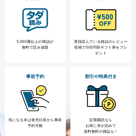
お取引先様：会社名、部署名、氏名、住所
株主様：氏名、住所、（会社名）
C.代理人様による開示等のご請求
開示等のご請求をすることについて代理人に委任する場
合は、前項の書類に加えて、下記書類をご同封くださ
い。
5,000冊以上の雑誌が
普段読んでいる雑誌のレビュー
委任状
無料で読み放題
投稿で
500円割ギフト券をプレ
ご本人様が委任状に捺印し、捺印した印鑑の印鑑登
ゼント
録証明書を添付してください。
代理人様が親権者などの法定代理人の場合は、委任
状に代えて、ご本人様との関係がわかる戸籍謄本も
しくは抄本、または住民票をご提出いただくことも
事前予約
割引や特典付き
可能です。
代理人本人であることを確認するための書類
下記書類のうち、いずれかを同封してください。
（本籍地を塗りつぶしたものをご用意下さい。）
・運転免許証の写し
・住民票の写し
・健康保険証の被保険者証の写し
気になる本は
発売日前から事前
定期購読なら
D.手数料について
予約可能
お得に本が読めて
利用目的の通知、開示対象個人情報の開示請求につ
送料無料の雑誌も！