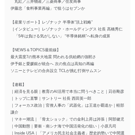
丸紅／三井物産／三菱商事／住友商事
伊藤忠「食料事業再編」で狙うはセブンか
【産業リポート】レゾナック 半導体“頂上戦略”
［インタビュー］レゾナック・ホールディングス 社長 髙橋秀仁
「5年は負ける気がしない」 “半導体銘柄”へ転身の成算
【NEWS＆TOPICS最前線】
最大震度7の熊本大地震 問われる供給網の強靭さ
伊予銀と愛媛銀が統合へ 次の焦点は高知の再編
ソニーとテレビの合弁設立 TCLが挑む打倒サムスン
【連載】
｜経済を見る眼｜教育のAI活用で本当に問うべきこと｜苅谷剛彦
｜トップに直撃｜サントリー 社長 西田英一郎
｜フォーカス政治｜官僚人事の「武器化」は王道か覇道か｜軽部
謙介
｜マネー潮流｜「骨太ショック」での金利上昇は誇張｜阿部健児
｜中国動態｜要衝・南シナ海で中国活発化の狙い｜小原凡司
｜Inside USA｜「アメリカ民主社会主義者」歴史的勢いで中間選