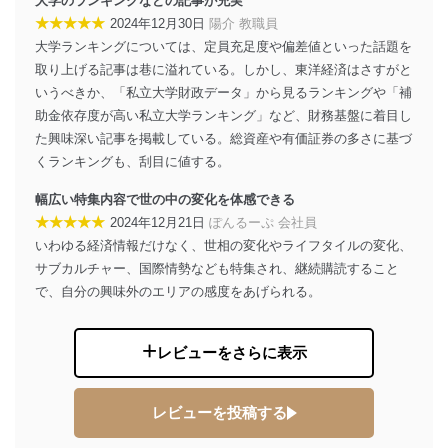
大学のランキングなどの記事が充実
株式会社富士山マガジンサービス 個人情報問い合わせ
★★★★★
2024年12月30日
陽介 教職員
係
大学ランキングについては、定員充足度や偏差値といった話題を
TEL：0570-200-223
FAX：03-5459-7073
取り上げる記事は巷に溢れている。しかし、東洋経済はさすがと
e-mail：
cs@fujisan.co.jp
いうべきか、「私立大学財政データ」から見るランキングや「補
助金依存度が高い私立大学ランキング」など、財務基盤に着目し
改訂：2025年2月20日
制定：2005年4月1日
た興味深い記事を掲載している。総資産や有価証券の多さに基づ
株式会社富士山マガジンサービス
くランキングも、刮目に値する。
代表取締役会長 西野 伸一郎
幅広い特集内容で世の中の変化を体感できる
個人情報の取扱いについて
★★★★★
2024年12月21日
ぽんるーぷ 会社員
いわゆる経済情報だけなく、世相の変化やライフタイルの変化、
１．個人情報保護管理者
サブカルチャー、国際情勢なども特集され、継続購読すること
当社は以下の個人情報保護管理者を設置し、個人情報保
で、自分の興味外のエリアの感度をあげられる。
護管理者の責任のもと、個人情報を取得・アクセス・利
用・提供・管理いたします。
レビューをさらに表示
東京都渋谷区南平台町16-11
株式会社富士山マガジンサービス
代表取締役会長 西野 伸一郎
レビューを投稿する
個人情報保護管理者: 経営管理グループディレクター 前
田 嘉也