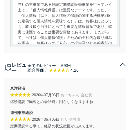
当社の主事業である雑誌定期購読販売事業を行っていく
上で、「個人情報保護」は重要なテーマです。また、
「個人情報（以下、個人情報の保護の関する法律第2条
に定義する個人情報を意味する）」は、お客様にとって
も、取り扱う当社にとっても重要な情報資産であり、確
実に保護することは重要な責務であります。 したがっ
て、当社は「個人情報保護」のための全社的な取り組み
を実施し、お客様への「安心」の提供及び社会的責任の
責務を果たすことを確実にいたします。
個人情報の取得・利用・提供について
レビュ
全てのレビュー：
693件
当社は、個人情報の取得・利用・提供に際して、その利
ー
総合評価：
★★★★☆
4.26
用目的を明確にし、本人の同意を得たうえで利用目的の
達成に必要な範囲内で適法かつ公正な手段によって取
得・利用・提供を行います。また、当社が保有している
東洋経済
個人情報は、同意を得ずに目的外利用、第三者への提
★★★★★
2026年07月06日
おーちゃん 会社員
供・開示は行いません。当社においてはこれらの取り組
継続購読で顧客との会話時に困らなくなりますね。
みを確実にするため、従業者等の教育を徹底してまいり
ます。また、目的外利用を行わないために、適切な管理
週刊東洋経済
措置を講じます。
★★★★★
2026年06月05日
ヒサ 会社員
法令遵守
定期購読する事で、経済の状況把握が出来てます。