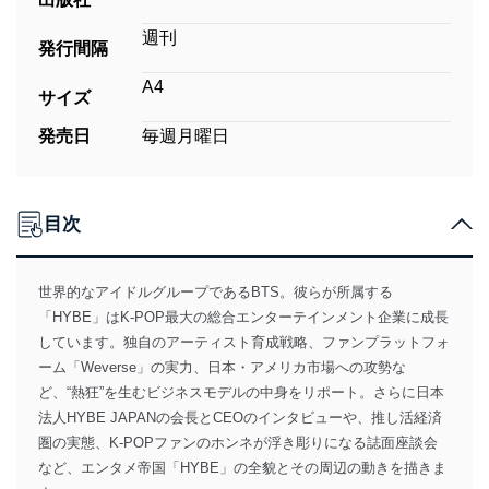
週刊
発行間隔
A4
サイズ
発売日
毎週月曜日
目次
世界的なアイドルグループであるBTS。彼らが所属する
「HYBE」はK-POP最大の総合エンターテインメント企業に成長
しています。独自のアーティスト育成戦略、ファンプラットフォ
ーム「Weverse」の実力、日本・アメリカ市場への攻勢な
ど、“熱狂”を生むビジネスモデルの中身をリポート。さらに日本
法人HYBE JAPANの会長とCEOのインタビューや、推し活経済
圏の実態、K-POPファンのホンネが浮き彫りになる誌面座談会
など、エンタメ帝国「HYBE」の全貌とその周辺の動きを描きま