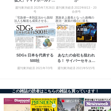
拡大」ヤマトホールディ
か
だ企業に、業務の一部として個人情報の取扱いを委
ングス社長...
週刊東洋経済 2025年7月26日
週刊東洋経済 2022年8/13・20
託・提供する場合、その業務に必要な範囲で委託・提
号
合併号
供先企業に個人情報を開示することがあります。
「宅急便一本則足法から脱却
憲政史上最長となった政権の
委託・提供先企業は具体的には以下のような企業です
法人も輸送も成長させる」
政治・政策の核心に迫る。
が、これらに限りません。
委託先：カスタマーサポート支援会社 、クレジッ
トカード決済などの決済代行・料金回収会社、広
告配信サービス会社
提供先：出版社、出版物発売元、卸売会社、販売
店など商品の供給者、梱包会社、配送会社、新聞
販売店などの梱包・配送・配達会社
SDGs 日本を代表する
あなたの会社も狙われ
500社
る！ サイバーセキュリ
４．開示対象個人情報の「開示」「訂正」等の請求につ
いて
ティーの大問題
週刊東洋経済 2021年7/3号
週刊東洋経済 2021年5/15号
当社は、本人から、開示対象個人情報について利用目的
の通知を求められた場合には、遅滞なくこれに応じま
す。ただし、以下①～④のいずれかに該当する場合は、
利用目的の通知を行なうことはできません。そのとき
この雑誌の読者はこちらの雑誌も買っています！
は、本人に遅滞無くその旨を通知するとともに、理由を
説明させていただきます。
①利用目的を本人に通知し、又は公表することによって
本人又は第三者の生命、身体、財産その他の権利利益を