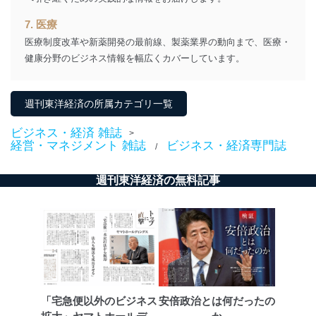
ータ（開示対象個人情報）の利用目的であり、下記4.の
開示等のご請求に対応させていただきます。
7. 医療
なお、6、7については、パートナー（提携企業）様又は
医療制度改革や新薬開発の最前線、製薬業界の動向まで、医療・
各SNS運営会社様にご請求いただきますようお願い致し
ます。
健康分野のビジネス情報を幅広くカバーしています。
３．個人情報の第三者提供について
週刊東洋経済の所属カテゴリ一覧
当社は、取得した個人情報を適切に管理し､あらかじめ
本人の同意を得ることなく第三者に提供することはあり
ビジネス・経済 雑誌
>
ません。ただし、次の場合は除きます。
経営・マネジメント 雑誌
ビジネス・経済専門誌
/
法令に基づく場合
人の生命､身体または財産の保護のために必要がある
週刊東洋経済の無料記事
場合であって、本人の同意を得ることが困難であると
き。
公衆衛生の向上または児童の健全な育成の推進のため
に特に必要がある場合であって、本人の同意を得るこ
とが困難である場合。
国の機関もしくは地方公共団体またはその委託を受け
た者が法令の定める事務を遂行することに対して協力
する必要がある場合であって、本人の同意を得ること
により当該事務の遂行に支障を及ぼすおそれがあると
「宅急便以外のビジネス
安倍政治とは何だったの
き。
上記２．の利用目的を実施するために守秘義務を結ん