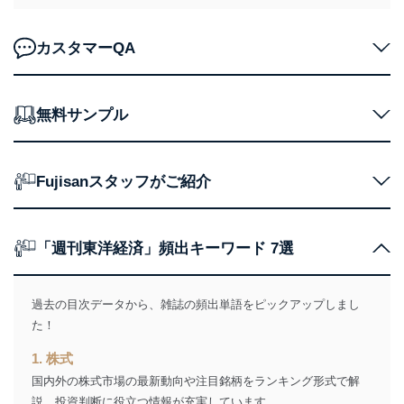
２．利用目的
カスタマーQA
当社が取り扱う開示対象個人情報の利用目的は次のとお
りです。
No
個人情報の種類
利用目的
無料サンプル
購入商品の配送のため
商品代金回収のため
ｅメール等による商品、サービ
ス、キャンペーン等の広告の案内
当社の定期購読サ
Fujisanスタッフがご紹介
のため
1
ービス等をご利用
個人が特定できない形で取得した
の方の個人情報
閲覧履歴や購買履歴等の情報を分
析して、趣味・嗜好に
「週刊東洋経済」頻出キーワード 7選
応じた新商品・サービスに関する
広告のため
当社にお問合わせ
お問い合わせ対応、トラブル対
過去の目次データから、雑誌の頻出単語をピックアップしまし
2
いただいた方の個
処、オペレーター教育など応対品
人情報
質向上のため
た！
カスタマーQ＆Aサイトの投稿内容
の確認のため
1. 株式
ｅメール等によるカスタマーQ＆A
国内外の株式市場の最新動向や注目銘柄をランキング形式で解
当社カスタマーQ＆
サイトのサービス内容のご案内の
3
説。投資判断に役立つ情報が充実しています。