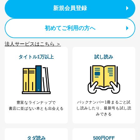
せていただく場合があります。
新規会員登録
A.開示等の求めの申し出先、提出していただく書面等
開示等の求めは、電話又は電子メールにて下記までお申
し付けください。開示等の求めに際して提出していただ
初めてご利用の方へ
く書面等については、その際にご案内いたします。
■電話による場合
法人サービスはこちら ＞
TEL:0570-200-223
株式会社富士山マガジンサービス 個人情報問い合わせ
タイトル1万以上
試し読み
係
受付時間：10:00～17:00（土、日、祝、年末年始休業）
■電子メールによる場合
e-mail：
cs@fujisan.co.jp
B.開示等の対応に際して、以下記載の項目のうち2項目
以上での本人確認を実施させていただきます。
バックナンバー1冊まるごと試
豊富なラインナップで
商品を購入された個人のお客様：氏名、住所、電話番
し読み
したり、最新号も試し読
書店に並ばない本とも出会える
号、顧客番号、メールアドレス
みできる
商品を購入された法人のお客様：氏名、会社名、部署
名、会社住所、電話番号、顧客番号、メールアドレス
採用に応募された方：氏名、住所、所属学校（会社）
名
タダ読み
500円OFF