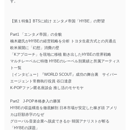
す。
【第１特集】BTSに続け エンタメ帝国「HYBE」の野望
Part1 「エンタメ帝国」の全貌
楠木建氏がHYBEの経営戦略を分析 トヨタ生産方式との共通点
欧米展開に「幻想」消費の壁
「Kアプローチ」を現地に移植 動き出したHYBEの世界戦略
マルチレーベルに特徴 HYBEのレーベル別業績と所属アーティス
ト一覧
［インタビュー］『WORLD SCOUT』成功の舞台裏 サイバー
エージェント常務執行役員 谷口達彦
K-POPファン匿名座談会 推し活のモヤモヤ
Part2 J-POP本格参入の勝算
HYBEの収益構造を徹底解剖 日本市場が安定した稼ぎ頭 アメリ
カは巨額赤字のなぜ
グローバル音楽企業へ脱皮できるか 韓国アナリストが斬る
「HYBEの課題」