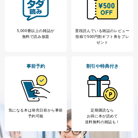
定期購読サービス
ル等による商品、
等をご利用の方の
サービス、キャンペーン等の広告
個人情報
に関するご案内のため
当社のサービス利用状況の把握お
よびその分析のため
5,000冊以上の雑誌が
普段読んでいる雑誌のレビュー
お問い合わせ対応、トラブル対
SNS公式アカウン
無料で読み放題
投稿で
500円割ギフト券をプレ
処、オペレーター教育など応対品
7
トに登録された方
ゼント
質向上のため
の個人情報
その他当社のプライバシーポリシ
ー等にて公表する利用目的達成の
ため
事前予約
割引や特典付き
※上記の利用目的のうちNo.1～5については保有個人デ
ータ（開示対象個人情報）の利用目的であり、下記4.の
開示等のご請求に対応させていただきます。
なお、6、7については、パートナー（提携企業）様又は
各SNS運営会社様にご請求いただきますようお願い致し
ます。
３．個人情報の第三者提供について
気になる本は
発売日前から事前
定期購読なら
予約可能
お得に本が読めて
当社は、取得した個人情報を適切に管理し､あらかじめ
送料無料の雑誌も！
本人の同意を得ることなく第三者に提供することはあり
ません。ただし、次の場合は除きます。