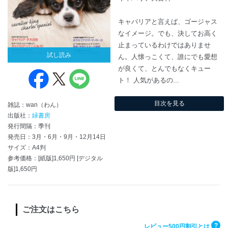
キャバリアと言えば、ゴージャス
なイメージ。でも、決してお高く
止まっているわけではありませ
試し読み
ん。人懐っこくて、誰にでも愛想
が良くて、とんでもなくキュー
ト！ 人気があるの...
目次を見る
雑誌：wan（わん）
出版社：
緑書房
発行間隔：季刊
発売日：3月・6月・9月・12月14日
サイズ：A4判
参考価格：[紙版]1,650円 [デジタル
版]1,650円
ご注文はこちら
?
レビュー500円割引とは