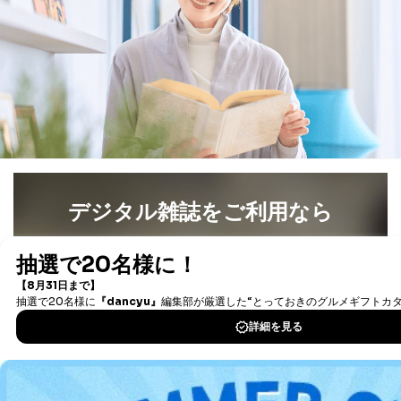
法令に基づく場合
人の生命､身体または財産の保護のために必要がある
場合であって、本人の同意を得ることが困難であると
き。
公衆衛生の向上または児童の健全な育成の推進のため
に特に必要がある場合であって、本人の同意を得るこ
とが困難である場合。
国の機関もしくは地方公共団体またはその委託を受け
た者が法令の定める事務を遂行することに対して協力
する必要がある場合であって、本人の同意を得ること
により当該事務の遂行に支障を及ぼすおそれがあると
き。
デジタル雑誌をご利用なら
上記２．の利用目的を実施するために守秘義務を結ん
だ企業に、業務の一部として個人情報の取扱いを委
最新号〜バックナンバーまで7000冊以上の雑誌
（電子
託・提供する場合、その業務に必要な範囲で委託・提
供先企業に個人情報を開示することがあります。
書籍）が無料で読み放題！
委託・提供先企業は具体的には以下のような企業です
タダ読みサービス
を楽しもう！
が、これらに限りません。
委託先：カスタマーサポート支援会社 、クレジッ
トカード決済などの決済代行・料金回収会社、広
DOWNLOAD FOR IOS
告配信サービス会社
提供先：出版社、出版物発売元、卸売会社、販売
DOWNLOAD FOR ANDROID
店など商品の供給者、梱包会社、配送会社、新聞
販売店などの梱包・配送・配達会社