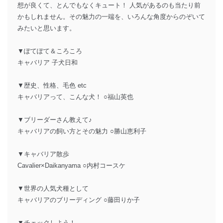
想が良くて、とんでもなくキュート！ 人気があるのも当たり前
かもしれません。その魅力の一端を、いろんな角度からのぞいて
みたいと思います。
▼ぽてぽて＆ころころ
キャバリア 子犬日和
▼歴史、性格、毛色 etc
キャバリアって、こんな犬！ ○福山英也
▼ブリーダーさん教えて♪
キャバリアの飼い方とその魅力 ○勝山恵利子
▼キャバリア散歩
Cavalier×Daikanyama ○内村コースケ
▼世界の人気犬種として
キャバリアのブリーディング ○藤田りか子
▼チェックしよう！