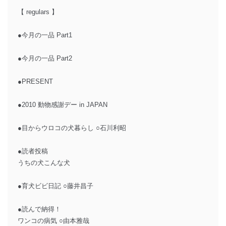
【 regulars 】
●今月の一品 Part1
●今月の一品 Part2
●PRESENT
●2010 動物感謝デー in JAPAN
●目からウロコの犬暮らし ○石川利昭
●読者投稿
うちの犬こんな犬
●育犬ビビ日記 ○藤井昌子
●読んで納得！
ワンコの病気 ○由本雅哉