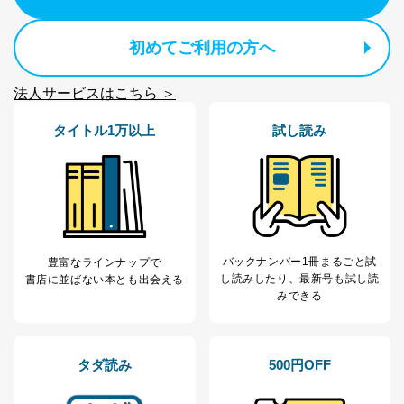
1
ービス等をご利用
個人が特定できない形で取得した
の方の個人情報
閲覧履歴や購買履歴等の情報を分
析して、趣味・嗜好に
初めてご利用の方へ
応じた新商品・サービスに関する
広告のため
法人サービスはこちら ＞
当社にお問合わせ
お問い合わせ対応、トラブル対
2
いただいた方の個
処、オペレーター教育など応対品
タイトル1万以上
試し読み
人情報
質向上のため
カスタマーQ＆Aサイトの投稿内容
の確認のため
ｅメール等によるカスタマーQ＆A
当社カスタマーQ＆
サイトのサービス内容のご案内の
3
Aサービス利用者
ため
ｅメール等による商品、サービ
ス、キャンペーン等の広告に関す
バックナンバー1冊まるごと試
豊富なラインナップで
るご案内のため
し読み
したり、最新号も試し読
書店に並ばない本とも出会える
採用応募者の方の
4
採用選考、ご連絡のため
みできる
個人情報
当社の従業者の個
人事、総務などの雇用管理等のた
5
人情報
め
パートナー（提携
購入商品配送のため
タダ読み
500円OFF
企業）からの委託
提携企業及びお客様がご購入され
により当社の
た商品の発売元企業からのｅメー
6