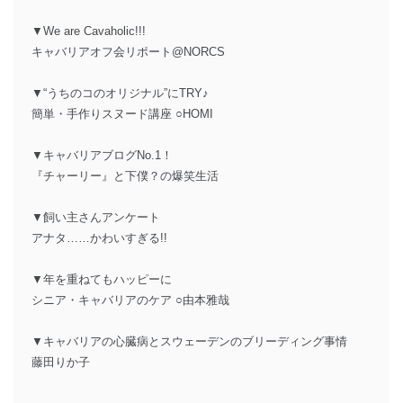
▼We are Cavaholic!!!
キャバリアオフ会リポート@NORCS
▼“うちのコのオリジナル”にTRY♪
簡単・手作りスヌード講座 ○HOMI
▼キャバリアブログNo.1！
『チャーリー』と下僕？の爆笑生活
▼飼い主さんアンケート
アナタ……かわいすぎる!!
▼年を重ねてもハッピーに
シニア・キャバリアのケア ○由本雅哉
▼キャバリアの心臓病とスウェーデンのブリーディング事情
藤田りか子