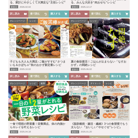
る、家計にやさしくて大満足な“主役レシピ”
る、みんな大好き“肉おせち”レシピ
更新日
2026.02.02
更新日
2025.12.17
試し読み
後で読む
購入する
試し読み
後で読む
購入する
オレンジページ
レシピ
オレンジページ
レシピ
子どもも大人も大満足♪ご飯がすすむ“さつま
夏の食欲復活！ごはんが止まらない「なすお
いも＆かぼちゃ”秋のおかず新定番レシピ
かず」の悶絶レシピ
更新日
2025.10.02
更新日
2025.06.02
HOME
試し読み
後で読む
購入する
試し読み
後で読む
購入する
オレンジページ
レシピ
健康
オレンジページ
ダイエット
レシピ
人気ランキング
カテゴリー
一食で理想の野菜量！栄養満点、体の内側か
《脂肪燃焼・腸活・繊維》3つの食習慣でもう
生活
健康
レシピ
旅行
ビジネス
らキレイを叶えるレシピ
太らない 『おいしい“やせぐせ”レシピ』
更新日
2025.04.18
更新日
2025.01.20