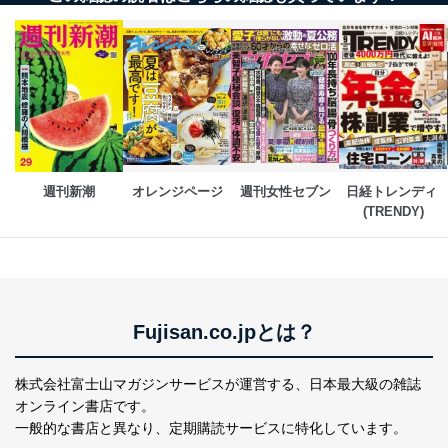
ません。ただし、次の場合は除きます。
法令に基づく場合
人の生命､身体または財産の保護のために必要がある
場合であって、本人の同意を得ることが困難であると
き。
公衆衛生の向上または児童の健全な育成の推進のため
に特に必要がある場合であって、本人の同意を得るこ
とが困難である場合。
国の機関もしくは地方公共団体またはその委託を受け
週刊新潮
オレンジページ
週刊女性セブン
日経トレンディ 
た者が法令の定める事務を遂行することに対して協力
(TRENDY)
する必要がある場合であって、本人の同意を得ること
により当該事務の遂行に支障を及ぼすおそれがあると
き。
上記２．の利用目的を実施するために守秘義務を結ん
だ企業に、業務の一部として個人情報の取扱いを委
託・提供する場合、その業務に必要な範囲で委託・提
Fujisan.co.jpとは？
供先企業に個人情報を開示することがあります。
委託・提供先企業は具体的には以下のような企業です
が、これらに限りません。
株式会社富士山マガジンサービスが運営する、
日本最大級の雑誌
委託先：カスタマーサポート支援会社 、クレジッ
オンライン書店です。
トカード決済などの決済代行・料金回収会社、広
告配信サービス会社
一般的な書店と異なり、
定期購読サービスに特化しています。
提供先：出版社、出版物発売元、卸売会社、販売