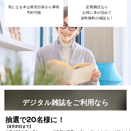
係
気になる本は
発売日前から事前
定期購読なら
受付時間：10:00～17:00（土、日、祝、年末年始休業）
予約可能
お得に本が読めて
送料無料の雑誌も！
■電子メールによる場合
e-mail：
cs@fujisan.co.jp
B.開示等の対応に際して、以下記載の項目のうち2項目
以上での本人確認を実施させていただきます。
商品を購入された個人のお客様：氏名、住所、電話番
号、顧客番号、メールアドレス
商品を購入された法人のお客様：氏名、会社名、部署
名、会社住所、電話番号、顧客番号、メールアドレス
採用に応募された方：氏名、住所、所属学校（会社）
名
お取引先様：会社名、部署名、氏名、住所
株主様：氏名、住所、（会社名）
C.代理人様による開示等のご請求
デジタル雑誌をご利用なら
開示等のご請求をすることについて代理人に委任する場
合は、前項の書類に加えて、下記書類をご同封くださ
最新号〜バックナンバーまで7000冊以上の雑誌
（電子
い。
書籍）が無料で読み放題！
委任状
タダ読みサービス
を楽しもう！
ご本人様が委任状に捺印し、捺印した印鑑の印鑑登