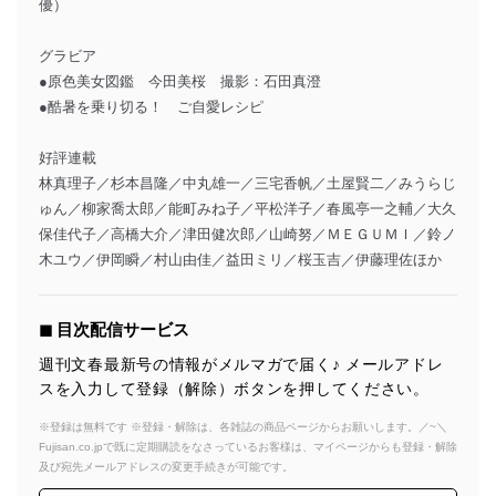
優）
グラビア
●原色美女図鑑 今田美桜 撮影：石田真澄
●酷暑を乗り切る！ ご自愛レシピ
好評連載
林真理子／杉本昌隆／中丸雄一／三宅香帆／土屋賢二／みうらじ
ゅん／柳家喬太郎／能町みね子／平松洋子／春風亭一之輔／大久
保佳代子／高橋大介／津田健次郎／山崎努／ＭＥＧＵＭＩ／鈴ノ
木ユウ／伊岡瞬／村山由佳／益田ミリ／桜玉吉／伊藤理佐ほか
◼︎ 目次配信サービス
週刊文春最新号の情報がメルマガで届く♪ メールアドレ
スを入力して登録（解除）ボタンを押してください。
※登録は無料です ※登録・解除は、各雑誌の商品ページからお願いします。／~＼
Fujisan.co.jpで既に定期購読をなさっているお客様は、マイページからも登録・解除
及び宛先メールアドレスの変更手続きが可能です。