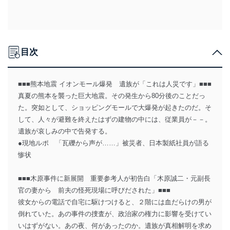
目次
■■■熊本地震 イオンモール爆発 遺族が「これは人災です」■■■
真夏の熊本を襲った巨大地震。その発生から80分後のことだっ
た。突如として、ショッピングモールで大爆発が起きたのだ。そ
して、人々が避難を終えたはずの建物の中には、従業員が－－。
遺族が哀しみの中で告発する。
●現地ルポ 「瓦礫から声が……」被災者、日本製紙社員が語る
惨状
■■■木原事件に新展開 重要参考人が初告白「木原誠二・元副長
官の妻から 前夫の怪死現場に呼びだされた」■■■
彼女からの電話で自宅に駆けつけると、２階には血だらけの男が
倒れていた。あの事件の捜査が、政治家の権力に影響を受けてい
いはずがない。あの夜、何があったのか。遺族が真相解明を求め