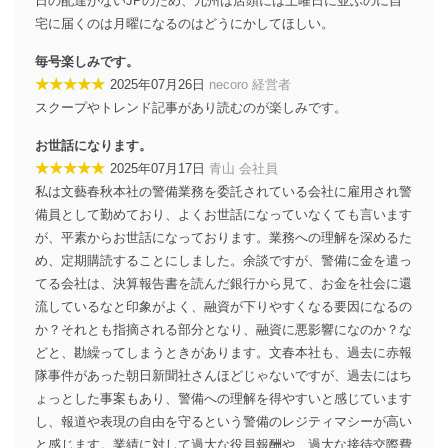
日の配達がないJPのため、九州は店頭には土曜日に並ぶのに自
代表取締役会長 西野 伸一郎
宅に届くのは月曜になるのはどうにかしてほしい。
個人情報の取扱いについて
毎号楽しみです。
１．個人情報保護管理者
★★★★★
2025年07月26日
necoro 経営者
スクープやトレンド記事があり読むのが楽しみです。
当社は以下の個人情報保護管理者を設置し、個人情報保
護管理者の責任のもと、個人情報を取得・アクセス・利
お世話になります。
用・提供・管理いたします。
★★★★★
2025年07月17日
青山 会社員
東京都渋谷区南平台町16-11
私は文藝春秋本社の警備業務を委託されている会社に雇用され警
株式会社富士山マガジンサービス
備員として勤めており、よくお世話になっていなくても言います
代表取締役会長 西野 伸一郎
が、平素からお世話になっております。業務への理解を深めるた
個人情報保護管理者: 経営管理グループディレクター 前
め、定期購読することにしました。余談ですが、警備に金を遣っ
田 嘉也
てる会社は、決算報告書を読んだ銀行から見て、お金を社会に還
２．利用目的
流しているなと印象がよく、融資が下りやすくなる要因になるの
か？それとも指摘される部分となり、融資に悪影響になのか？な
当社が取り扱う開示対象個人情報の利用目的は次のとお
どと、勘繰ってしまうときがあります。文春本社も、過去に赤報
りです。
隊事件があった朝日新聞社さんほどじゃないですが、過去にはち
No
個人情報の種類
利用目的
ょっとした事案もあり、警備への理解を得やすいと感じています
購入商品の配送のため
し、報道や表現の自由を守るという警備のレジティマシーが高い
商品代金回収のため
ｅメール等による商品、サービ
と感じます。業績に対して過大な役員報酬や、過大な接待交際費