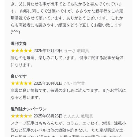
設定しています。
き、父に持たせる事が出来てとても助かると喜んでくれていま
す。 内容に関してでは無いですが、ささやかな親孝行をこの定
個人情報保護マネジメントシステムの継続的改善
期購読でさせて頂いています。ありがとうございます。 これか
らも高齢者にも読みやすい紙面をどうぞ宜しくお願い致します
当社は、内部監査及びマネジメントレビューの機会を通
じて、個人情報保護マネジメントシステムを継続的に改
(*^^*)
善し、常に最良の状態を維持します。
週刊文春
苦情及び相談受付け窓口
★★★★★
2025年12月20日
うーさ 教職員
読むのを毎週、楽しみにしています。 健康に関する記事が勉強
貴殿の個人情報及び当社の個人情報保護マネジメントシ
になります。
ステムに関するご相談及び苦情については以下までご連
絡ください。
良いです
適切、かつ迅速に対応させていただきます。
★★★★★
2025年10月01日
だい 自営業
株式会社富士山マガジンサービス 個人情報問い合わせ
非常に良い情報です。毎週の楽しみに読んでます。またお世話に
係
なると思います。
TEL：0570-200-223
FAX：03-5459-7073
週刊誌ナンバーワン
e-mail：
cs@fujisan.co.jp
★★★★☆
2025年08月26日
たんたん 教職員
改訂：2025年2月20日
スクープ記事はもちろんだが、コラム、エッセイ、対談、連載小
制定：2005年4月1日
説など記事のレベルは他の追随を許さない。 ただ定期購読が土
株式会社富士山マガジンサービス