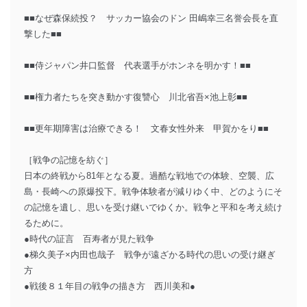
■■なぜ森保続投？ サッカー協会のドン 田嶋幸三名誉会長を直
撃した■■
■■侍ジャパン井口監督 代表選手がホンネを明かす！■■
■■権力者たちを突き動かす復讐心 川北省吾×池上彰■■
■■更年期障害は治療できる！ 文春女性外来 甲賀かをり■■
［戦争の記憶を紡ぐ］
日本の終戦から81年となる夏。過酷な戦地での体験、空襲、広
島・長崎への原爆投下。戦争体験者が減りゆく中、どのようにそ
の記憶を遺し、思いを受け継いでゆくか。戦争と平和を考え続け
るために。
●時代の証言 百寿者が見た戦争
●梯久美子×内田也哉子 戦争が遠ざかる時代の思いの受け継ぎ
方
●戦後８１年目の戦争の描き方 西川美和●