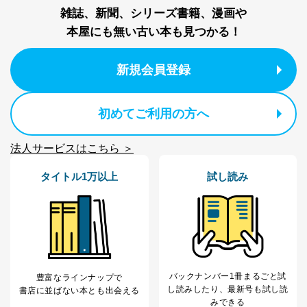
店など商品の供給者、梱包会社、配送会社、新聞
雑誌、新聞、シリーズ書籍、漫画や
販売店などの梱包・配送・配達会社
本屋にも無い古い本も見つかる！
４．開示対象個人情報の「開示」「訂正」等の請求につ
いて
新規会員登録
当社は、本人から、開示対象個人情報について利用目的
の通知を求められた場合には、遅滞なくこれに応じま
初めてご利用の方へ
す。ただし、以下①～④のいずれかに該当する場合は、
利用目的の通知を行なうことはできません。そのとき
は、本人に遅滞無くその旨を通知するとともに、理由を
法人サービスはこちら ＞
説明させていただきます。
①利用目的を本人に通知し、又は公表することによって
タイトル1万以上
試し読み
本人又は第三者の生命、身体、財産その他の権利利益を
害するおそれがある場合
②利用目的を本人に通知し、又は公表することによって
当該事業者の権利又は正当な利益を害するおそれがある
場合
③国の機関又は地方公共団体が法令の定める事務を遂行
することに対して協力する必要がある場合であって、利
バックナンバー1冊まるごと試
用目的を本人に通知し、又は公表することによって当該
豊富なラインナップで
し読み
したり、最新号も試し読
事務の遂行に支障を及ぼすおそれがあるとき
書店に並ばない本とも出会える
みできる
④開示対象個人情報の利用目的が明らかな場合