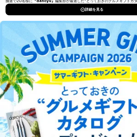
録証明書を添付してください。
代理人様が親権者などの法定代理人の場合は、委任
DOWNLOAD FOR IOS
状に代えて、ご本人様との関係がわかる戸籍謄本も
しくは抄本、または住民票をご提出いただくことも
DOWNLOAD FOR ANDROID
可能です。
代理人本人であることを確認するための書類
下記書類のうち、いずれかを同封してください。
（本籍地を塗りつぶしたものをご用意下さい。）
ご利用方法はこちら
・運転免許証の写し
・住民票の写し
・健康保険証の被保険者証の写し
D.手数料について
総合案内
利用目的の通知、開示対象個人情報の開示請求につ
いては、1回の申請ごとに手数料、郵送料が必要で
アフィリエイト
採用情報
す。
郵送料：860円（内訳：定形110円、書留480円、本
プレスリリース
お問い合わせ
人限定受取郵便270円)
(2024年10月1日現在)
※上記郵送料は国内郵便の場合の費用です。国外へ
利用規約
プライバシーポリシー
特定商取引法に基づく表示
会社案内
出版社の皆様へ
の郵送の場合は、実費をご負担いただきます。
投資家の皆様へ
サイトマップ
手数料等の支払方法
費用のお支払方法は、郵送料分の郵便定額小為替を