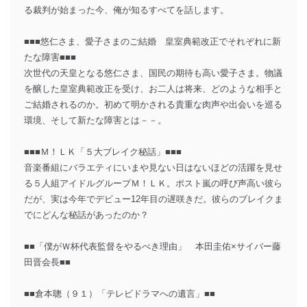
る裁判が始まった今、俺が知るすべてを話します。
■■■悠仁さま、愛子さまのご結婚 皇室典範改正でそれぞれに新
たな障害■■■
次世代の天皇となる悠仁さま、国民の期待も高い愛子さま。物議
を醸した皇室典範改正を受け、お二人は将来、どのような相手と
ご結婚されるのか。初めて明かされる貴重な肉声や出会いを巡る
環境、そして新たな障害とは－－。
■■■Ｍ！ＬＫ「５大ブレイク秘話」■■■
音楽番組にバラエティにいまや見ない日はないほどの活躍を見せ
る５人組アイドルグループＭ！ＬＫ。ポスト嵐の呼び声高い彼ら
だが、実は今年でデビュー12年目の遅咲きだ。彼らのブレイクま
でにどんな秘話があったのか？
■■「僕がＷ杯代表監督をやるべき理由」 本田圭佑×サイバー藤
田晋会長■■
■■倉本聰（９１）「テレビドラマへの遺言」■■