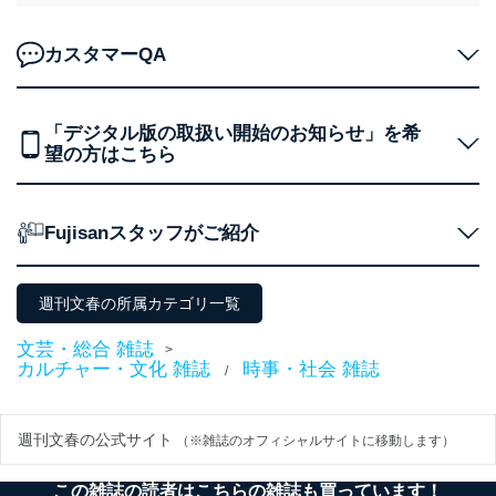
企業）からの委託
提携企業及びお客様がご購入され
により当社の
た商品の発売元企業からのｅメー
6
定期購読サービス
ル等による商品、
カスタマーQA
等をご利用の方の
サービス、キャンペーン等の広告
個人情報
に関するご案内のため
当社のサービス利用状況の把握お
「デジタル版の取扱い開始のお知らせ」を希
よびその分析のため
望の方はこちら
お問い合わせ対応、トラブル対
SNS公式アカウン
処、オペレーター教育など応対品
7
トに登録された方
質向上のため
の個人情報
その他当社のプライバシーポリシ
Fujisanスタッフがご紹介
ー等にて公表する利用目的達成の
ため
※上記の利用目的のうちNo.1～5については保有個人デ
週刊文春の所属カテゴリ一覧
ータ（開示対象個人情報）の利用目的であり、下記4.の
開示等のご請求に対応させていただきます。
文芸・総合 雑誌
>
なお、6、7については、パートナー（提携企業）様又は
カルチャー・文化 雑誌
時事・社会 雑誌
/
各SNS運営会社様にご請求いただきますようお願い致し
ます。
３．個人情報の第三者提供について
週刊文春の公式サイト
（※雑誌のオフィシャルサイトに移動します）
当社は、取得した個人情報を適切に管理し､あらかじめ
この雑誌の読者はこちらの雑誌も買っています！
本人の同意を得ることなく第三者に提供することはあり