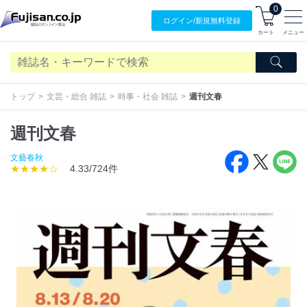
0
ログイン/
新規無料
登録
カート
メニュー
トップ
文芸・総合 雑誌
時事・社会 雑誌
週刊文春
週刊文春
文藝春秋
★★★★☆
4.33/724件