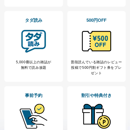
開示対象個人情報については、保有個人データの本人ま
たはその代理人からの利用目的の通知、開示、変更等
タダ読み
500円OFF
（内容の訂正、追加または削除）、利用停止等（「利用
の停止または消去」「第三者への提供の停止」）の求め
に対応させていただいております。 当社顧客の皆様の
個人情報は「マイページ」にログインしていただくこと
で、訂正、追加、変更を行っていただくことが出来ま
す。マイページをご利用いただけない方、その他の方に
つきましては、下記Aをご覧ください。 また、ご登録い
ただいた個人情報のうち、市町村などの名称および郵便
5,000冊以上の雑誌が
普段読んでいる雑誌のレビュー
番号、金融機関の名称あるいはクレジットカードの有効
無料で読み放題
投稿で
500円割ギフト券をプレ
期限など、商品のお届けやご請求を行う上で支障がある
ゼント
情報に変更があった場合には、当社が登録情報を変更さ
せていただく場合があります。
A.開示等の求めの申し出先、提出していただく書面等
事前予約
割引や特典付き
開示等の求めは、電話又は電子メールにて下記までお申
し付けください。開示等の求めに際して提出していただ
く書面等については、その際にご案内いたします。
■電話による場合
TEL:0570-200-223
株式会社富士山マガジンサービス 個人情報問い合わせ