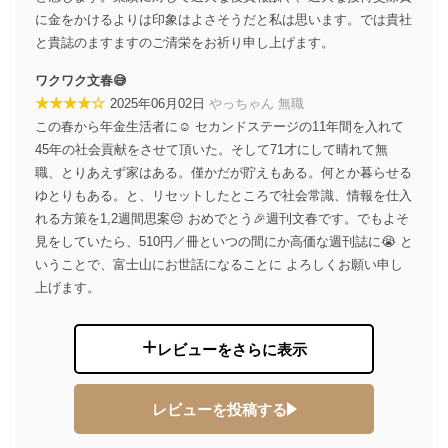
ス、キャンペーン等の広告の案内
に金をかけるよりは印象はよさそうだと私は思います。では貴社
当社の定期購読サ
のため
1
ービス等をご利用
と貴誌のますますのご清栄をお祈り申し上げます。
個人が特定できない形で取得した
の方の個人情報
閲覧履歴や購買履歴等の情報を分
ワクワク文春😅
析して、趣味・嗜好に
★★★★☆
2025年06月02日
やっちゃん 無職
応じた新商品・サービスに関する
この春から年金生活者に☺️ セカンドステージの11年間を入れて
広告のため
当社にお問合わせ
お問い合わせ対応、トラブル対
45年の社会貢献をさせて頂いた。そして71才にして晴れて無
2
いただいた方の個
処、オペレーター教育など応対品
職、とりあえず家はある。僅かだが貯えもある。何とか暮らせる
人情報
質向上のため
ゆとりもある。と、リセットしたところで社会常識、情報を仕入
カスタマーQ＆Aサイトの投稿内容
れる方策を1,2週間思案😔 おめでとう🎉週刊文春です。でもよそ
の確認のため
見をしていたら、510円／冊といつの間にか高価な週刊誌に😭 と
ｅメール等によるカスタマーQ＆A
当社カスタマーQ＆
サイトのサービス内容のご案内の
いうことで、富士山にお世話になることに よろしくお願い申し
3
Aサービス利用者
ため
上げます。
ｅメール等による商品、サービ
ス、キャンペーン等の広告に関す
るご案内のため
レビューをさらに表示
採用応募者の方の
4
採用選考、ご連絡のため
個人情報
当社の従業者の個
人事、総務などの雇用管理等のた
5
レビューを投稿する
人情報
め
パートナー（提携
購入商品配送のため