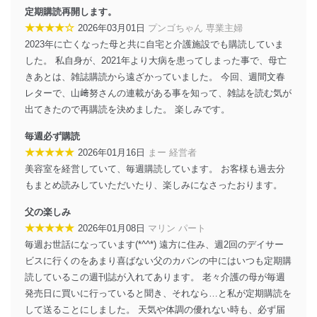
施し、個人情報の漏えい、滅失またはき損の防止及び是
定期購読再開します。
正に努めます。
★★★★☆
2026年03月01日
プンゴちゃん 専業主婦
アクセス制御
2023年に亡くなった母と共に自宅と介護施設でも購読していま
個人データを取り扱うことのできる機器及び当該
した。 私自身が、2021年より大病を患ってしまった事で、母亡
機器を取り扱う従業者を明確化し、 個人データへ
きあとは、雑誌購読から遠ざかっていました。 今回、週間文春
の不要なアクセスを防止しています。
レターで、山﨑努さんの連載がある事を知って、雑誌を読む気が
出てきたので再購読を決めました。 楽しみです。
アクセス者の識別と認証
機器に標準装備されているユーザー制御機能（ユ
毎週必ず購読
ーザーアカウント制御）により、個人情報データ
ベース等を取り扱う情報システムを使用する従業
★★★★★
2026年01月16日
まー 経営者
者を識別・認証しています。
美容室を経営していて、毎週購読しています。 お客様も過去分
もまとめ読みしていただいたり、楽しみになさったおります。
外部からの不正アクセス等の防止
個人データを取り扱う機器等のオペレーティング
父の楽しみ
システムを最新の状態に保持しています。
★★★★★
2026年01月08日
マリン パート
個人データを取り扱う機器等にセキュリティ対策
ソフトウェア等を導入し、自動更新 機能等の活用
毎週お世話になっています(*^^*) 遠方に住み、週2回のデイサー
により、これを最新状態としています。
ビスに行くのをあまり喜ばない父のカバンの中にはいつも定期購
読しているこの週刊誌が入れてあります。 老々介護の母が毎週
情報システムの使用に伴う漏洩等の防止
発売日に買いに行っていると聞き、それなら…と私が定期購読を
メール等により個人データの含まれるファイルを
して送ることにしました。 天気や体調の優れない時も、必ず届
送信する場合に、当該ファイルへのパスワードを