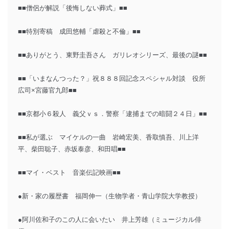
■■僧侶が解説「後悔しない葬式」■■
■■特別寄稿 成田悠輔「虐殺と不倫」■■
■■ありがとう、東野圭吾さん ガリレオシリーズ、最後の謎■■
■■「いまなんつった？」祝８８８回記念スペシャル対談 役所
広司×宮藤官九郎■■
■■京都小６殺人 義父ｖｓ．警察「逮捕までの暗闘２４日」■■
■■私が選ぶ マイケルの一曲 岩崎宏美、香取慎吾、川上洋
平、柴田聡子、赤坂泰彦、和田唱■■
■■マイ・ベスト 音楽伝記映画■■
●新・家の履歴書 福岡伸一（生物学者・青山学院大学教授）
●阿川佐和子のこの人に会いたい 井上芳雄（ミュージカル俳