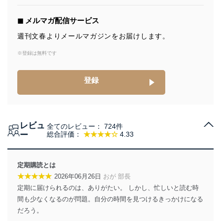
個人情報の取得・利用・提供について
◼︎ メルマガ配信サービス
当社は、個人情報の取得・利用・提供に際して、その利
週刊文春よりメールマガジンをお届けします。
用目的を明確にし、本人の同意を得たうえで利用目的の
達成に必要な範囲内で適法かつ公正な手段によって取
※登録は無料です
得・利用・提供を行います。また、当社が保有している
個人情報は、同意を得ずに目的外利用、第三者への提
登録
供・開示は行いません。当社においてはこれらの取り組
みを確実にするため、従業者等の教育を徹底してまいり
ます。また、目的外利用を行わないために、適切な管理
措置を講じます。
レビュ
全てのレビュー：
724件
法令遵守
ー
総合評価：
★★★★☆
4.33
当社は、個人情報に関連する法令、国が定める指針及び
その他の規範を遵守します。また、当社の管理の仕組み
に、これらの法令及びその他の規範を常に適合させま
定期購読とは
す。
★★★★★
2026年06月26日
おが 部長
定期に届けられるのは、ありがたい。 しかし、忙しいと読む時
個人情報の安全管理措置
間も少なくなるのが問題。自分の時間を見つけるきっかけになる
当社は、個人情報の正確性及び安全性を確保するため
だろう。
に、下記セキュリティ対策をはじめとする安全対策を実