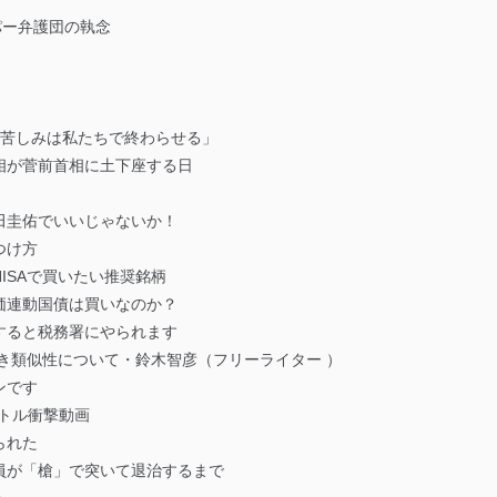
パー弁護団の執念
の苦しみは私たちで終わらせる」
相が菅前首相に土下座する日
田圭佑でいいじゃないか！
つけ方
ISAで買いたい推奨銘柄
価連動国債は買いなのか？
すると税務署にやられます
き類似性について・鈴木智彦（フリーライター ）
ンです
バトル衝撃動画
られた
員が「槍」で突いて退治するまで