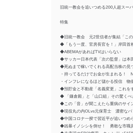
旧統一教会を追いつめる200人超スー
特集
◆旧統一教会 元2世信者が集結「こ
◆「もう一度、官房長官を！」岸田首
◆ABEMAがあればTVはいらない
◆サッカー日本代表「次の監督」は本
◆死ぬまで稼いでくれる高配当株の見
・持ってるだけでお金が生まれる！ N
・インフレになるほど儲かる投信 物
◆預貯金と不動産「名義変更」これを
◆ 「鎌倉殿」と「山口組」その驚くべ
◆この「音」が聞こえたら重病のサイ
◆現役丸の内OLvs元保育士 濃密な
◆中国コロナ一揆で習近平が追いつめ
◆凶暴イノシシを倒せ！ 勇敢な市職