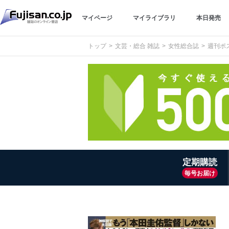
マイページ
マイライブラリ
本日発売
トップ
文芸・総合 雑誌
女性総合誌
週刊ポ
定期購読
毎号お届け