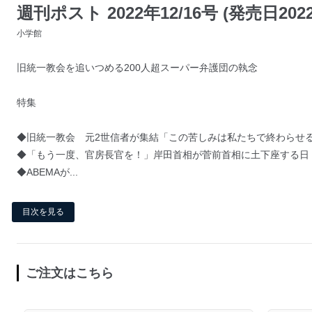
週刊ポスト 2022年12/16号 (発売日202
小学館
旧統一教会を追いつめる200人超スーパー弁護団の執念
特集
◆旧統一教会 元2世信者が集結「この苦しみは私たちで終わらせ
◆「もう一度、官房長官を！」岸田首相が菅前首相に土下座する日
◆ABEMAが...
目次を見る
ご注文はこちら