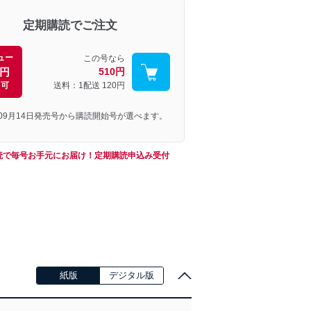
定期購読でご注文
ュー
この号なら
0円
510円
引可
送料：1配送
120円
年09月14日発売号から購読開始号が選べます。
読で毎号お手元にお届け！定期購読申込み受付
紙版
デジタル版