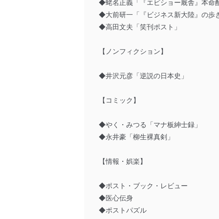
◆蛯名正義「『エビショー厩舎』本命
◆大前研一「『ビジネス新大陸』の歩
◆高田文夫「笑刊ポスト」
【ノンフィクション】
◆井沢元彦「逆説の日本史」
【コミック】
◆やく・みつる「マナ板紳士録」
◆永井豪「柳生裸真剣」
【情報・娯楽】
◆ポスト・ブック・レビュー
◆医心伝身
◆ポストパズル