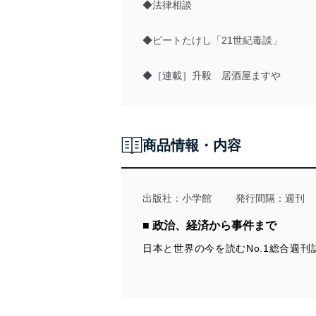
◆法律相談
◆ビートたけし「21世紀毒談」
◆［連載］升毅 居酒屋ますや
商品情報・内容
出版社：
小学館
発行間隔：週刊
■ 政治、経済から事件まで
日本と世界の今を読むNo.1総合週