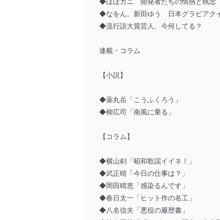
◆ほぼカニ 開発者たちの情熱と執念
◆なをん。新田ゆう 日本グラビアク
◆流行語大賞芸人、今何してる？
連載・コラム
【小説】
◆薬丸岳「こうふくろう」
◆柳広司「南風に乗る」
【コラム】
◆横山剣「昭和歌謡イイネ！」
◆武正晴「今日の仕事は？」
◆岡田晴恵「感染るんです」
◆春日太一「ヒット作の名工」
◆八名信夫「悪役の履歴書」