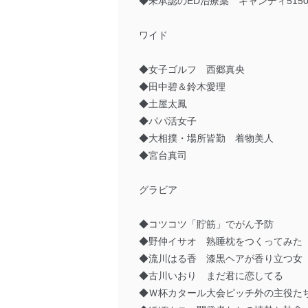
◆未承認のED治療薬 キャンディ515
ワイド
◆女子ゴルフ 西郷真央
◆田中碧＆鈴木愛理
◆土屋太鳳
◆パパ活女子
◆大相撲・場所皆勤 着物美人
◆宮台真司
グラビア
◆コツコツ「貯筋」でがん予防
◆野仲イサオ 熟睡枕をつくってみた
◆流川はる香 漆黒ヘアが香り立つ女
◆古川いおり まだ君に恋してる
◆Ｗ杯カタール大会ピッチ外の主役た