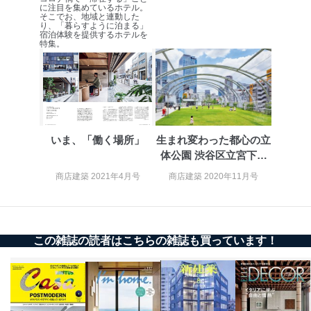
当社の従業者の個
人事、総務などの雇用管理等のた
に注目を集めているホテル。
5
人情報
め
そこでお、地域と連動した
り、「暮らすように泊まる」
パートナー（提携
購入商品配送のため
宿泊体験を提供するホテルを
企業）からの委託
提携企業及びお客様がご購入され
特集。
により当社の
た商品の発売元企業からのｅメー
6
定期購読サービス
ル等による商品、
等をご利用の方の
サービス、キャンペーン等の広告
個人情報
に関するご案内のため
当社のサービス利用状況の把握お
よびその分析のため
お問い合わせ対応、トラブル対
いま、「働く場所」
生まれ変わった都心の立
SNS公式アカウン
処、オペレーター教育など応対品
体公園 渋谷区立宮下公
7
トに登録された方
質向上のため
の個人情報
園
その他当社のプライバシーポリシ
商店建築 2021年4月号
商店建築 2020年11月号
ー等にて公表する利用目的達成の
ため
※上記の利用目的のうちNo.1～5については保有個人デ
ータ（開示対象個人情報）の利用目的であり、下記4.の
この雑誌の読者はこちらの雑誌も買っています！
開示等のご請求に対応させていただきます。
なお、6、7については、パートナー（提携企業）様又は
各SNS運営会社様にご請求いただきますようお願い致し
ます。
３．個人情報の第三者提供について