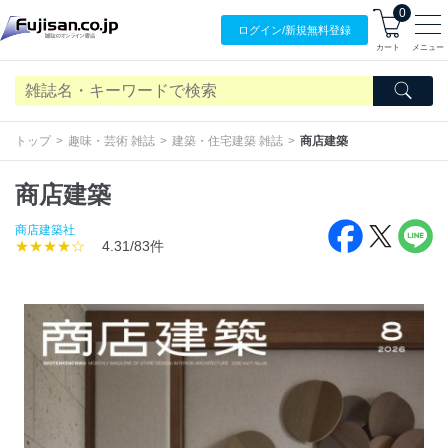
0
ログイン/
新規無料
登録
カート
メニュー
トップ
趣味・芸術 雑誌
建築・住宅建築 雑誌
商店建築
商店建築
商店建築社
★★★★☆
4.31/83件