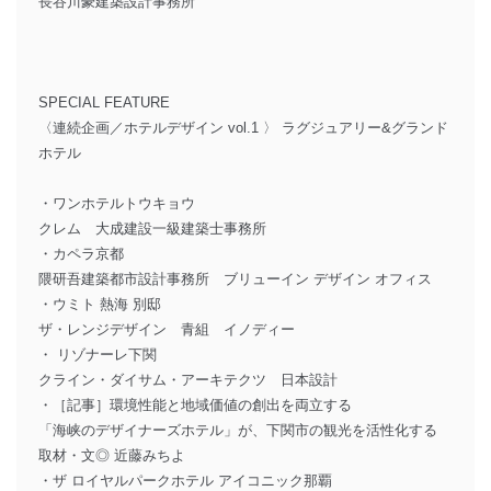
長谷川豪建築設計事務所
SPECIAL FEATURE
〈連続企画／ホテルデザイン vol.1 〉 ラグジュアリー&グランド
ホテル
・ワンホテルトウキョウ
クレム 大成建設一級建築士事務所
・カペラ京都
隈研吾建築都市設計事務所 ブリューイン デザイン オフィス
・ウミト 熱海 別邸
ザ・レンジデザイン 青組 イノディー
・ リゾナーレ下関
クライン・ダイサム・アーキテクツ 日本設計
・［記事］環境性能と地域価値の創出を両立する
「海峡のデザイナーズホテル」が、下関市の観光を活性化する
取材・文◎ 近藤みちよ
・ザ ロイヤルパークホテル アイコニック那覇