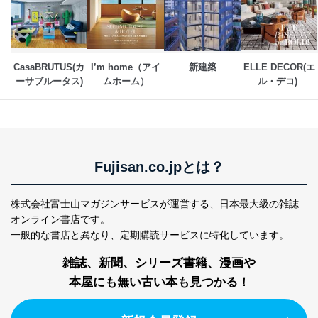
当社は、取得した個人情報を適切に管理し､あらかじめ
本人の同意を得ることなく第三者に提供することはあり
ません。ただし、次の場合は除きます。
CasaBRUTUS(カ
I’m home（アイ
新建築
ELLE DECOR(エ
法令に基づく場合
ーサブルータス)
ムホーム）
ル・デコ) 
人の生命､身体または財産の保護のために必要がある
場合であって、本人の同意を得ることが困難であると
き。
公衆衛生の向上または児童の健全な育成の推進のため
に特に必要がある場合であって、本人の同意を得るこ
とが困難である場合。
Fujisan.co.jpとは？
国の機関もしくは地方公共団体またはその委託を受け
た者が法令の定める事務を遂行することに対して協力
する必要がある場合であって、本人の同意を得ること
株式会社富士山マガジンサービスが運営する、
日本最大級の雑誌
により当該事務の遂行に支障を及ぼすおそれがあると
オンライン書店です。
き。
一般的な書店と異なり、
定期購読サービスに特化しています。
上記２．の利用目的を実施するために守秘義務を結ん
だ企業に、業務の一部として個人情報の取扱いを委
雑誌、新聞、シリーズ書籍、漫画や
託・提供する場合、その業務に必要な範囲で委託・提
供先企業に個人情報を開示することがあります。
本屋にも無い古い本も見つかる！
委託・提供先企業は具体的には以下のような企業です
が、これらに限りません。
委託先：カスタマーサポート支援会社 、クレジッ