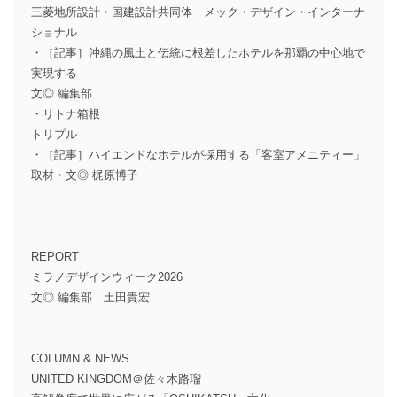
三菱地所設計・国建設計共同体 メック・デザイン・インターナ
ショナル
・［記事］沖縄の風土と伝統に根差したホテルを那覇の中心地で
実現する
文◎ 編集部
・リトナ箱根
トリプル
・［記事］ハイエンドなホテルが採用する「客室アメニティー」
取材・文◎ 梶原博子
REPORT
ミラノデザインウィーク2026
文◎ 編集部 土田貴宏
COLUMN & NEWS
UNITED KINGDOM＠佐々木路瑠