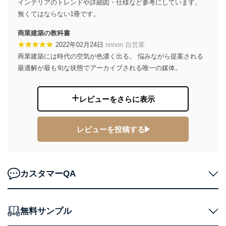
改訂：2025年2月20日
インテリアのトレンドや詳細図・仕様など参考にしています。
制定：2005年4月1日
無くてはならない1冊です。
株式会社富士山マガジンサービス
代表取締役会長 西野 伸一郎
商業建築の教科書
★★★★★
2022年02月24日
nnnon 自営業
個人情報の取扱いについて
商業建築には時代の空気が色濃く出る。 悩みながら提案される
１．個人情報保護管理者
最適解が最も旬な状態でアーカイブされる唯一の媒体。
当社は以下の個人情報保護管理者を設置し、個人情報保
護管理者の責任のもと、個人情報を取得・アクセス・利
レビューをさらに表示
用・提供・管理いたします。
東京都渋谷区南平台町16-11
レビューを投稿する
株式会社富士山マガジンサービス
代表取締役会長 西野 伸一郎
個人情報保護管理者: 経営管理グループディレクター 前
田 嘉也
カスタマーQA
２．利用目的
当社が取り扱う開示対象個人情報の利用目的は次のとお
りです。
無料サンプル
No
個人情報の種類
利用目的