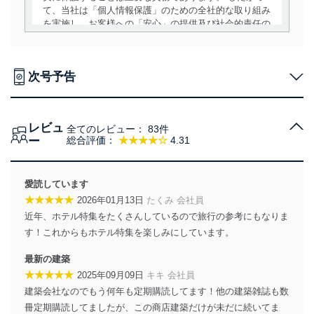
て、当社は「個人情報保護」のための全社的な取り組み
を実施し、お客様への「安心」の提供及び社会的責任の
責務を果たすことを確実にいたします。
個人情報の取得・利用・提供について
次号予告
当社は、個人情報の取得・利用・提供に際して、その利
用目的を明確にし、本人の同意を得たうえで利用目的の
達成に必要な範囲内で適法かつ公正な手段によって取
レビュ
得・利用・提供を行います。また、当社が保有している
全てのレビュー：
83件
ー
総合評価：
★★★★☆
4.31
個人情報は、同意を得ずに目的外利用、第三者への提
供・開示は行いません。当社においてはこれらの取り組
みを確実にするため、従業者等の教育を徹底してまいり
ます。また、目的外利用を行わないために、適切な管理
愛読しています
措置を講じます。
★★★★★
2026年01月13日
たくみ 会社員
近年、ホテル特集をたくさんしているので旅行の参考にもなりま
法令遵守
す！これからもホテル特集を楽しみにしています。
当社は、個人情報に関連する法令、国が定める指針及び
その他の規範を遵守します。また、当社の管理の仕組み
最新の建築
に、これらの法令及びその他の規範を常に適合させま
★★★★★
2025年09月09日
キキ 会社員
す。
建築会社なのでもう何年も定期購読してます！他の建築雑誌も数
冊定期購読してましたが、この商店建築だけが未だに続いてま
個人情報の安全管理措置