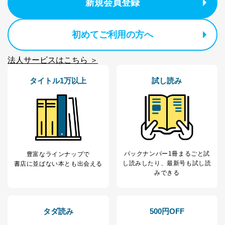
新規会員登録
トカード決済などの決済代行・料金回収会社、広
告配信サービス会社
提供先：出版社、出版物発売元、卸売会社、販売
初めてご利用の方へ
店など商品の供給者、梱包会社、配送会社、新聞
販売店などの梱包・配送・配達会社
法人サービスはこちら ＞
４．開示対象個人情報の「開示」「訂正」等の請求につ
いて
タイトル1万以上
試し読み
当社は、本人から、開示対象個人情報について利用目的
の通知を求められた場合には、遅滞なくこれに応じま
す。ただし、以下①～④のいずれかに該当する場合は、
利用目的の通知を行なうことはできません。そのとき
は、本人に遅滞無くその旨を通知するとともに、理由を
説明させていただきます。
バックナンバー1冊まるごと試
豊富なラインナップで
①利用目的を本人に通知し、又は公表することによって
し読み
したり、最新号も試し読
書店に並ばない本とも出会える
本人又は第三者の生命、身体、財産その他の権利利益を
みできる
害するおそれがある場合
②利用目的を本人に通知し、又は公表することによって
当該事業者の権利又は正当な利益を害するおそれがある
場合
タダ読み
500円OFF
③国の機関又は地方公共団体が法令の定める事務を遂行
することに対して協力する必要がある場合であって、利