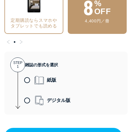
8
%
OFF
定期購読ならスマホや
4,400円／冊
タブレットでも読める
STEP
雑誌の形式を選択
1
紙版
デジタル版