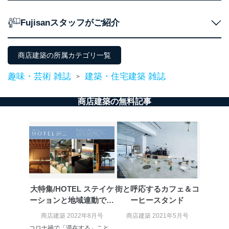
購入商品の配送のため
商品代金回収のため
Fujisanスタッフがご紹介
ｅメール等による商品、サービ
ス、キャンペーン等の広告の案内
当社の定期購読サ
のため
1
ービス等をご利用
個人が特定できない形で取得した
商店建築の所属カテゴリ一覧
の方の個人情報
閲覧履歴や購買履歴等の情報を分
析して、趣味・嗜好に
趣味・芸術 雑誌
建築・住宅建築 雑誌
>
応じた新商品・サービスに関する
広告のため
商店建築の無料記事
当社にお問合わせ
お問い合わせ対応、トラブル対
2
いただいた方の個
処、オペレーター教育など応対品
人情報
質向上のため
カスタマーQ＆Aサイトの投稿内容
の確認のため
ｅメール等によるカスタマーQ＆A
当社カスタマーQ＆
サイトのサービス内容のご案内の
3
Aサービス利用者
ため
ｅメール等による商品、サービ
大特集/HOTEL ステイケ
街と呼応するカフェ＆コ
ス、キャンペーン等の広告に関す
ーションと地域連動で、
ーヒースタンド
るご案内のため
暮ら...
採用応募者の方の
商店建築 2022年8月号
商店建築 2021年5月号
4
採用選考、ご連絡のため
個人情報
コロナ禍で「滞在する」こと