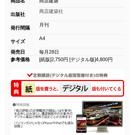
商品名
商店建築
商店建築社
出版社
月刊
発行間隔
A4
サイズ
発売日
毎月28日
参考価格
[紙版]2,750円 [デジタル版]4,800円