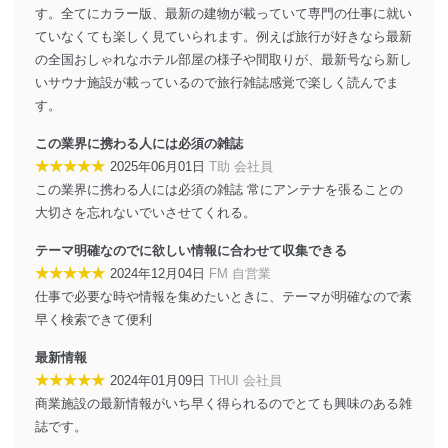
す。全てにカラー版、最新の建物が載っていて専門の仕事に就い
当社は、個人情報の正確性及び安全性を確保するため
ていなくても楽しく見ていられます。例えば旅行が好きなら最新
に、下記セキュリティ対策をはじめとする安全対策を実
の全国おしゃれなホテル部屋の様子や間取りが、最新号なら新し
施し、個人情報の漏えい、滅失またはき損の防止及び是
いサウナ施設が載っているので旅行雑誌感覚で楽しく読んでま
正に努めます。
す。
アクセス制御
個人データを取り扱うことのできる機器及び当該
この業界に携わる人には必須の雑誌
機器を取り扱う従業者を明確化し、 個人データへ
★★★★★
2025年06月01日
T助 会社員
の不要なアクセスを防止しています。
この業界に携わる人には必須の雑誌 常にアンテナを張ることの
アクセス者の識別と認証
大切さを忘れないでいさせてくれる。
機器に標準装備されているユーザー制御機能（ユ
ーザーアカウント制御）により、個人情報データ
テーマ明確なのでに欲しい情報に合わせて収集できる
ベース等を取り扱う情報システムを使用する従業
★★★★★
2024年12月04日
FM 自営業
者を識別・認証しています。
仕事で必要な時や情報を集めたいときに、テーマが明確なので素
早く検索できて便利
外部からの不正アクセス等の防止
個人データを取り扱う機器等のオペレーティング
最新情報
システムを最新の状態に保持しています。
★★★★★
2024年01月09日
THUI 会社員
個人データを取り扱う機器等にセキュリティ対策
ソフトウェア等を導入し、自動更新 機能等の活用
商業施設の最新情報がいち早く得られるのでとても興味のある雑
により、これを最新状態としています。
誌です。