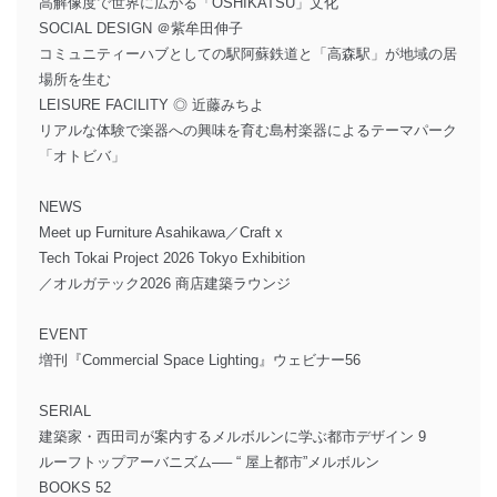
高解像度で世界に広がる「OSHIKATSU」文化
SOCIAL DESIGN ＠紫牟田伸子
コミュニティーハブとしての駅阿蘇鉄道と「高森駅」が地域の居
場所を生む
LEISURE FACILITY ◎ 近藤みちよ
リアルな体験で楽器への興味を育む島村楽器によるテーマパーク
「オトビバ」
NEWS
Meet up Furniture Asahikawa／Craft x
Tech Tokai Project 2026 Tokyo Exhibition
／オルガテック2026 商店建築ラウンジ
EVENT
増刊『Commercial Space Lighting』ウェビナー56
SERIAL
建築家・西田司が案内するメルボルンに学ぶ都市デザイン 9
ルーフトップアーバニズム── “ 屋上都市”メルボルン
BOOKS 52