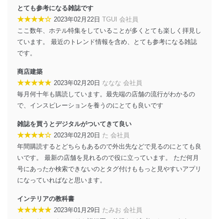
情報システムの使用に伴う漏洩等の防止
とても参考になる雑誌です
メール等により個人データの含まれるファイルを
★★★★☆
2023年02月22日
TGUI 会社員
送信する場合に、当該ファイルへのパスワードを
ここ数年、ホテル特集をしていることが多くとても楽しく拝見し
設定しています。
ています。 最近のトレンド情報を含め、とても参考になる雑誌
個人情報保護マネジメントシステムの継続的改善
です。
当社は、内部監査及びマネジメントレビューの機会を通
商店建築
じて、個人情報保護マネジメントシステムを継続的に改
★★★★★
2023年02月20日
ななな 会社員
善し、常に最良の状態を維持します。
毎月何十年も購読しています。最先端の店舗の流行がわかるの
苦情及び相談受付け窓口
で、インスピレーションを養うのにとても良いです
貴殿の個人情報及び当社の個人情報保護マネジメントシ
雑誌を買うとデジタルがついてきて良い
ステムに関するご相談及び苦情については以下までご連
★★★★☆
2023年02月20日
た 会社員
絡ください。
年間購読するとどちらもあるので外出先などで見るのにとても良
適切、かつ迅速に対応させていただきます。
いです。 最新の店舗を見れるので役に立っています。 ただ何月
株式会社富士山マガジンサービス 個人情報問い合わせ
号にあったか検索できないのとタグ付けももっと見やすいアプリ
係
になっていればなと思います。
TEL：0570-200-223
FAX：03-5459-7073
インテリアの教科書
e-mail：
cs@fujisan.co.jp
★★★★★
2023年01月29日
たみお 会社員