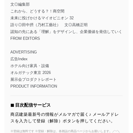
文◎編集部
これから、どうする？！商空間
未来に投げかけるマイオピニオン 32
語り◎田中摂（乃村工藝社） 文◎高橋正明
認知の先にある「理解」をデザインし、企業価値を発信していく
FROM EDITORS
ADVERTISING
広告Index
ホテル向け家具・設備
オルガテック東京 2026
展示会プロダクトレポート
PRODUCT INFORMATION
◼︎ 目次配信サービス
商店建築最新号の情報がメルマガで届く♪ メールアドレ
スを入力して登録（解除）ボタンを押してください。
※登録は無料です ※登録・解除は、各雑誌の商品ページからお願いします。／~＼