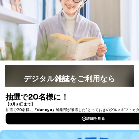
■電話による場合
TEL:0570-200-223
株式会社富士山マガジンサービス 個人情報問い合わせ
係
受付時間：10:00～17:00（土、日、祝、年末年始休業）
■電子メールによる場合
e-mail：
cs@fujisan.co.jp
B.開示等の対応に際して、以下記載の項目のうち2項目
以上での本人確認を実施させていただきます。
商品を購入された個人のお客様：氏名、住所、電話番
号、顧客番号、メールアドレス
デジタル雑誌をご利用なら
商品を購入された法人のお客様：氏名、会社名、部署
名、会社住所、電話番号、顧客番号、メールアドレス
最新号〜バックナンバーまで7000冊以上の雑誌
（電子
採用に応募された方：氏名、住所、所属学校（会社）
書籍）が無料で読み放題！
名
タダ読みサービス
を楽しもう！
お取引先様：会社名、部署名、氏名、住所
株主様：氏名、住所、（会社名）
DOWNLOAD FOR IOS
C.代理人様による開示等のご請求
開示等のご請求をすることについて代理人に委任する場
合は、前項の書類に加えて、下記書類をご同封くださ
DOWNLOAD FOR ANDROID