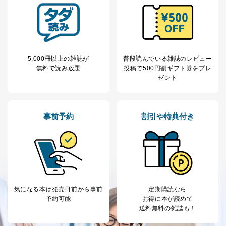
用目的を本人に通知し、又は公表することによって当該
事務の遂行に支障を及ぼすおそれがあるとき
④開示対象個人情報の利用目的が明らかな場合
開示対象個人情報については、保有個人データの本人ま
たはその代理人からの利用目的の通知、開示、変更等
5,000冊以上の雑誌が
普段読んでいる雑誌のレビュー
（内容の訂正、追加または削除）、利用停止等（「利用
無料で読み放題
投稿で
500円割ギフト券をプレ
の停止または消去」「第三者への提供の停止」）の求め
ゼント
に対応させていただいております。 当社顧客の皆様の
個人情報は「マイページ」にログインしていただくこと
で、訂正、追加、変更を行っていただくことが出来ま
す。マイページをご利用いただけない方、その他の方に
事前予約
割引や特典付き
つきましては、下記Aをご覧ください。 また、ご登録い
ただいた個人情報のうち、市町村などの名称および郵便
番号、金融機関の名称あるいはクレジットカードの有効
期限など、商品のお届けやご請求を行う上で支障がある
情報に変更があった場合には、当社が登録情報を変更さ
せていただく場合があります。
A.開示等の求めの申し出先、提出していただく書面等
気になる本は
発売日前から事前
定期購読なら
開示等の求めは、電話又は電子メールにて下記までお申
予約可能
お得に本が読めて
し付けください。開示等の求めに際して提出していただ
送料無料の雑誌も！
く書面等については、その際にご案内いたします。