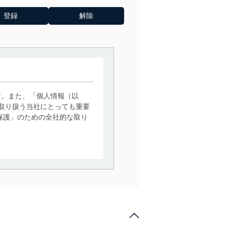
す。また、「個人情報（以
取り扱う当社にとっても重要
保護」のための全社的な取り
。
で利用目的の達成に必要な範
情報は、同意を得ずに目的外
従業者等の教育を徹底してま