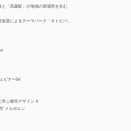
道と「高森駅」が地域の居場所を生む
村楽器によるテーマパーク「オトビバ」
on
』ウェビナー56
学ぶ都市デザイン 9
市”メルボルン