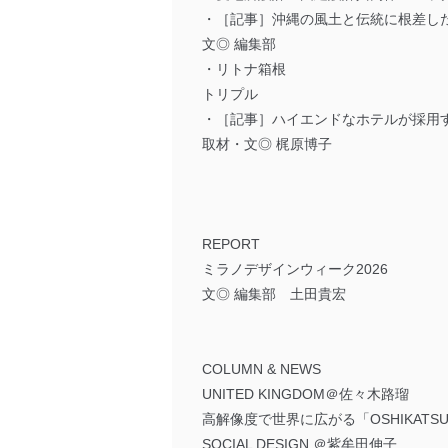
・［記事］沖縄の風土と伝統に根差し
文◎ 編集部
・リトナ箱根
トリプル
・［記事］ハイエンドなホテルが採用
取材・文◎ 梶原博子
REPORT
ミラノデザインウィーク2026
文◎ 編集部 土田貴宏
COLUMN & NEWS
UNITED KINGDOM＠佐々木路瑠
高解像度で世界に広がる「OSHIKATS
SOCIAL DESIGN ＠紫牟田伸子