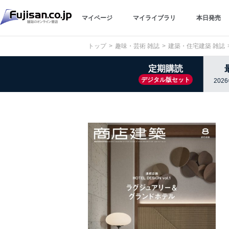
マイページ
マイライブラリ
本日発売
トップ
趣味・芸術 雑誌
建築・住宅建築 雑誌
定期購読
デジタル版セット
202