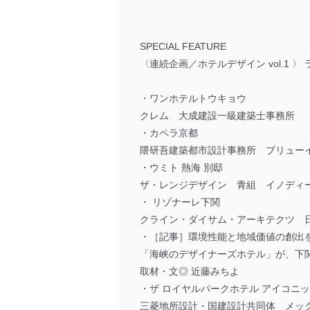
SPECIAL FEATURE
〈連続企画／ホテルデザイン vol.1 
・ワンホテルトウキョウ
クレム 大成建設一級建築士事務所
・カペラ京都
隈研吾建築都市設計事務所 ブリューイ
・ウミト 熱海 別邸
ザ・レンジデザイン 青組 イノディ
・ リゾナーレ下関
クライン・ダイサム・アーキテクツ 
・［記事］環境性能と地域価値の創出
「海峡のデザイナーズホテル」が、下
取材・文◎ 近藤みちよ
・ザ ロイヤルパークホテル アイコニ
三菱地所設計・国建設計共同体 メッ