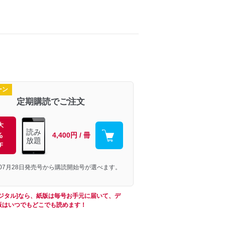
ーン
定期購読でご注文
大
読み
%
4,400円 / 冊
放題
F
年07月28日発売号から購読開始号が選べます。
デジタル]なら、紙版は毎号お手元に届いて、デ
版はいつでもどこでも読めます！