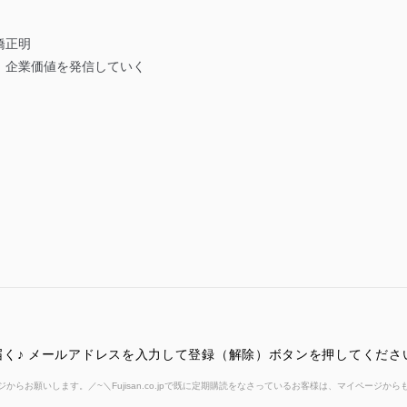
橋正明
、企業価値を発信していく
く♪ メールアドレスを入力して登録（解除）ボタンを押してくださ
からお願いします。／~＼Fujisan.co.jpで既に定期購読をなさっているお客様は、マイページ