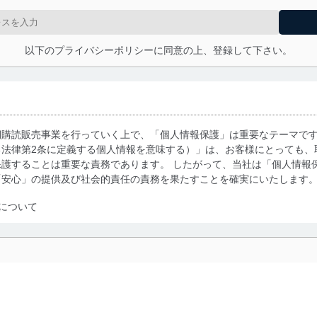
以下のプライバシーポリシーに同意の上、登録して下さい。
期購読販売事業を行っていく上で、「個人情報保護」は重要なテーマで
る法律第2条に定義する個人情報を意味する）」は、お客様にとっても、
護することは重要な責務であります。 したがって、当社は「個人情報
「安心」の提供及び社会的責任の責務を果たすことを確実にいたします
について
利用・提供に際して、その利用目的を明確にし、本人の同意を得たうえ
によって取得・利用・提供を行います。また、当社が保有している個人
示は行いません。当社においてはこれらの取り組みを確実にするため、
用を行わないために、適切な管理措置を講じます。