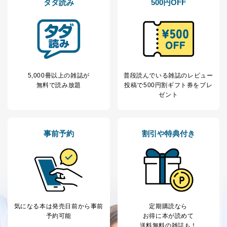
閲覧履歴や購買履歴等の情報を分
タダ読み
500円OFF
析して、趣味・嗜好に
応じた新商品・サービスに関する
広告のため
当社にお問合わせ
お問い合わせ対応、トラブル対
2
いただいた方の個
処、オペレーター教育など応対品
人情報
質向上のため
カスタマーQ＆Aサイトの投稿内容
5,000冊以上の雑誌が
普段読んでいる雑誌のレビュー
の確認のため
無料で読み放題
投稿で
500円割ギフト券をプレ
ｅメール等によるカスタマーQ＆A
ゼント
当社カスタマーQ＆
サイトのサービス内容のご案内の
3
Aサービス利用者
ため
ｅメール等による商品、サービ
ス、キャンペーン等の広告に関す
事前予約
割引や特典付き
るご案内のため
採用応募者の方の
4
採用選考、ご連絡のため
個人情報
当社の従業者の個
人事、総務などの雇用管理等のた
5
人情報
め
パートナー（提携
購入商品配送のため
企業）からの委託
提携企業及びお客様がご購入され
により当社の
た商品の発売元企業からのｅメー
気になる本は
発売日前から事前
定期購読なら
6
定期購読サービス
ル等による商品、
予約可能
お得に本が読めて
等をご利用の方の
サービス、キャンペーン等の広告
送料無料の雑誌も！