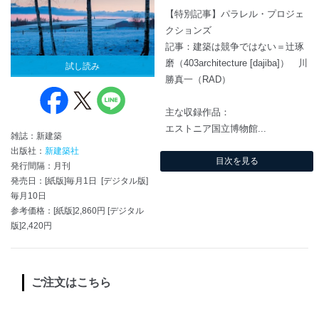
【特別記事】パラレル・プロジェ
クションズ
記事：建築は競争ではない＝辻琢
磨（403architecture [dajiba]） 川
試し読み
勝真一（RAD）
主な収録作品：
エストニア国立博物館...
雑誌：新建築
出版社：
新建築社
目次を見る
発行間隔：月刊
発売日：[紙版]毎月1日 [デジタル版]
毎月10日
参考価格：[紙版]2,860円 [デジタル
版]2,420円
ご注文はこちら