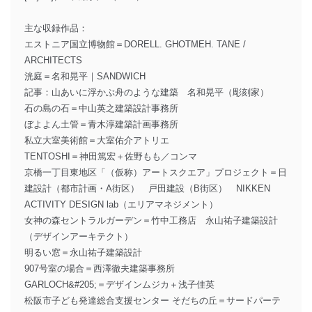
主な収録作品：
エストニア国立博物館＝DORELL. GHOTMEH. TANE /
ARCHITECTS
洸庭＝名和晃平｜SANDWICH
記事：山あいに浮かぶ舟のような建築 名和晃平（彫刻家）
石の島の石＝中山英之建築設計事務所
ぼよよん土管＝青木淳建築計画事務所
私立大室美術館＝大室佑介アトリエ
TENTOSHI＝神田篤宏＋佐野もも／コンマ
京橋一丁目東地区「（仮称）アートスクエア」プロジェクト＝日
建設計（都市計画・A街区） 戸田建設（B街区） NIKKEN
ACTIVITY DESIGN lab（エリアマネジメント）
女神の森セントラルガーデン＝竹中工務店 永山祐子建築設計
（デザインアーキテクト）
明るい窓＝永山祐子建築設計
907号室の場合＝西澤徹夫建築事務所
GARLOCH&#205;＝デザインムジカ＋浅子佳英
松阪市子ども発達総合支援センター そだちの丘＝サードパーテ