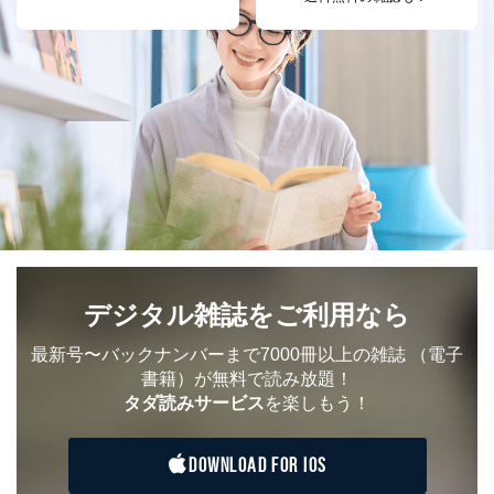
個人情報
に関するご案内のため
当社のサービス利用状況の把握お
よびその分析のため
お問い合わせ対応、トラブル対
SNS公式アカウン
処、オペレーター教育など応対品
7
トに登録された方
質向上のため
の個人情報
その他当社のプライバシーポリシ
ー等にて公表する利用目的達成の
ため
※上記の利用目的のうちNo.1～5については保有個人デ
ータ（開示対象個人情報）の利用目的であり、下記4.の
開示等のご請求に対応させていただきます。
なお、6、7については、パートナー（提携企業）様又は
各SNS運営会社様にご請求いただきますようお願い致し
デジタル雑誌をご利用なら
ます。
最新号〜バックナンバーまで7000冊以上の雑誌
（電子
３．個人情報の第三者提供について
書籍）が無料で読み放題！
当社は、取得した個人情報を適切に管理し､あらかじめ
タダ読みサービス
を楽しもう！
本人の同意を得ることなく第三者に提供することはあり
ません。ただし、次の場合は除きます。
DOWNLOAD FOR IOS
法令に基づく場合
人の生命､身体または財産の保護のために必要がある