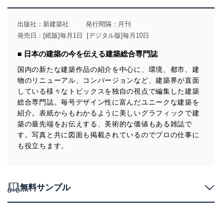
当社は、個人情報の取得・利用・提供に際して、その利
用目的を明確にし、本人の同意を得たうえで利用目的の
達成に必要な範囲内で適法かつ公正な手段によって取
出版社：
新建築社
発行間隔：月刊
得・利用・提供を行います。また、当社が保有している
発売日：[紙版]毎月1日 [デジタル版]毎月10日
個人情報は、同意を得ずに目的外利用、第三者への提
供・開示は行いません。当社においてはこれらの取り組
■ 日本の建築の今を伝える建築総合専門誌
みを確実にするため、従業者等の教育を徹底してまいり
ます。また、目的外利用を行わないために、適切な管理
国内の新たな建築作品の紹介を中心に、環境、都市、建
措置を講じます。
物のリニューアル、コンバージョンなど、建築界が直面
している様々なトピックスを独自の視点で編集した建築
法令遵守
総合専門誌。毎号デザイン性に富んだユニークな建築を
当社は、個人情報に関連する法令、国が定める指針及び
紹介。表紙からもわかるように美しいグラフィックで建
その他の規範を遵守します。また、当社の管理の仕組み
築の最先端をお伝えする、美術的な価値もある雑誌で
に、これらの法令及びその他の規範を常に適合させま
す。写真と共に図面も掲載されているのでプロの仕事に
す。
も役立ちます。
個人情報の安全管理措置
当社は、個人情報の正確性及び安全性を確保するため
に、下記セキュリティ対策をはじめとする安全対策を実
無料サンプル
施し、個人情報の漏えい、滅失またはき損の防止及び是
正に努めます。
アクセス制御