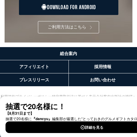
場合であって、本人の同意を得ることが困難であると
DOWNLOAD FOR ANDROID
き。
公衆衛生の向上または児童の健全な育成の推進のため
に特に必要がある場合であって、本人の同意を得るこ
ご利用方法はこちら
とが困難である場合。
国の機関もしくは地方公共団体またはその委託を受け
た者が法令の定める事務を遂行することに対して協力
する必要がある場合であって、本人の同意を得ること
により当該事務の遂行に支障を及ぼすおそれがあると
総合案内
き。
上記２．の利用目的を実施するために守秘義務を結ん
アフィリエイト
採用情報
だ企業に、業務の一部として個人情報の取扱いを委
託・提供する場合、その業務に必要な範囲で委託・提
プレスリリース
お問い合わせ
供先企業に個人情報を開示することがあります。
委託・提供先企業は具体的には以下のような企業です
が、これらに限りません。
利用規約
プライバシーポリシー
特定商取引法に基づく表示
会社案内
出版社の皆様へ
委託先：カスタマーサポート支援会社 、クレジッ
投資家の皆様へ
サイトマップ
トカード決済などの決済代行・料金回収会社、広
告配信サービス会社
提供先：出版社、出版物発売元、卸売会社、販売
店など商品の供給者、梱包会社、配送会社、新聞
販売店などの梱包・配送・配達会社
©︎2002 FUJISAN MAGAZINE SERVICE CO., Ltd.