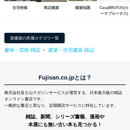
当社は、内部監査及びマネジメントレビューの機会を通
住宅特集
商店建築
建築知識
CasaBRUTUS(カ
じて、個人情報保護マネジメントシステムを継続的に改
ーサブルータス)
善し、常に最良の状態を維持します。
苦情及び相談受付け窓口
貴殿の個人情報及び当社の個人情報保護マネジメントシ
新建築の所属カテゴリ一覧
ステムに関するご相談及び苦情については以下までご連
絡ください。
趣味・芸術 雑誌
建築・住宅建築 雑誌
>
適切、かつ迅速に対応させていただきます。
株式会社富士山マガジンサービス 個人情報問い合わせ
係
TEL：0570-200-223
Fujisan.co.jpとは？
FAX：03-5459-7073
e-mail：
cs@fujisan.co.jp
株式会社富士山マガジンサービスが運営する、
日本最大級の雑誌
改訂：2025年2月20日
オンライン書店です。
制定：2005年4月1日
一般的な書店と異なり、
定期購読サービスに特化しています。
株式会社富士山マガジンサービス
代表取締役会長 西野 伸一郎
雑誌、新聞、シリーズ書籍、漫画や
個人情報の取扱いについて
本屋にも無い古い本も見つかる！