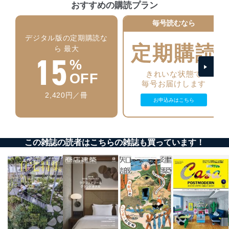
おすすめの購読プラン
個人データを取り扱うことのできる機器及び当該
機器を取り扱う従業者を明確化し、 個人データへ
毎号読むなら
の不要なアクセスを防止しています。
デジタル版の定期購読な
アクセス者の識別と認証
定期購読
ら 最大
15
機器に標準装備されているユーザー制御機能（ユ
%
ーザーアカウント制御）により、個人情報データ
きれいな状態で
ベース等を取り扱う情報システムを使用する従業
OFF
毎号お届けします
者を識別・認証しています。
2,420円／冊
お申込みはこちら
外部からの不正アクセス等の防止
個人データを取り扱う機器等のオペレーティング
システムを最新の状態に保持しています。
個人データを取り扱う機器等にセキュリティ対策
ソフトウェア等を導入し、自動更新 機能等の活用
この雑誌の読者はこちらの雑誌も買っています！
により、これを最新状態としています。
情報システムの使用に伴う漏洩等の防止
メール等により個人データの含まれるファイルを
送信する場合に、当該ファイルへのパスワードを
設定しています。
個人情報保護マネジメントシステムの継続的改善