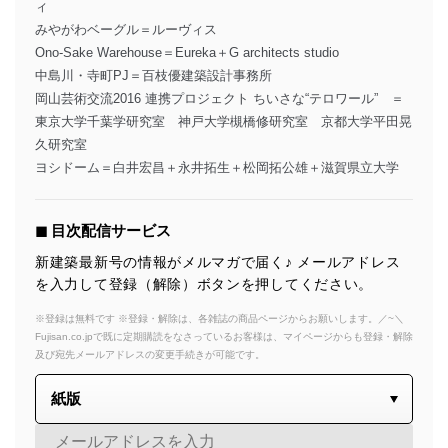
ィ
みやがわベーグル＝ルーヴィス
Ono-Sake Warehouse＝Eureka＋G architects studio
中島川・寺町PJ＝百枝優建築設計事務所
岡山芸術交流2016 連携プロジェクト ちいさな“テロワール” ＝
東京大学千葉学研究室 神戸大学槻橋修研究室 京都大学平田晃
久研究室
ヨシドーム＝白井宏昌＋永井拓生＋松岡拓公雄＋滋賀県立大学
◼︎ 目次配信サービス
新建築最新号の情報がメルマガで届く♪ メールアドレス
を入力して登録（解除）ボタンを押してください。
※登録は無料です ※登録・解除は、各雑誌の商品ページからお願いします。／~＼
Fujisan.co.jpで既に定期購読をなさっているお客様は、マイページからも登録・解除
及び宛先メールアドレスの変更手続きが可能です。