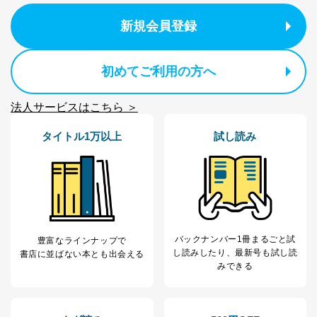
１．個人情報保護管理者
新規会員登録
当社は以下の個人情報保護管理者を設置し、個人情報保
護管理者の責任のもと、個人情報を取得・アクセス・利
用・提供・管理いたします。
初めてご利用の方へ
東京都渋谷区南平台町16-11
株式会社富士山マガジンサービス
法人サービスはこちら ＞
代表取締役会長 西野 伸一郎
個人情報保護管理者: 経営管理グループディレクター 前
タイトル1万以上
試し読み
田 嘉也
２．利用目的
当社が取り扱う開示対象個人情報の利用目的は次のとお
りです。
No
個人情報の種類
利用目的
購入商品の配送のため
バックナンバー1冊まるごと試
豊富なラインナップで
商品代金回収のため
し読み
したり、最新号も試し読
書店に並ばない本とも出会える
ｅメール等による商品、サービ
みできる
ス、キャンペーン等の広告の案内
当社の定期購読サ
のため
1
ービス等をご利用
個人が特定できない形で取得した
の方の個人情報