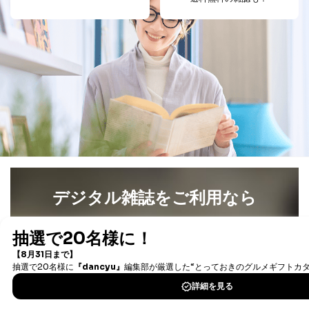
個人情報
に関するご案内のため
当社のサービス利用状況の把握お
よびその分析のため
お問い合わせ対応、トラブル対
SNS公式アカウン
処、オペレーター教育など応対品
7
トに登録された方
質向上のため
の個人情報
その他当社のプライバシーポリシ
ー等にて公表する利用目的達成の
ため
※上記の利用目的のうちNo.1～5については保有個人デ
ータ（開示対象個人情報）の利用目的であり、下記4.の
開示等のご請求に対応させていただきます。
なお、6、7については、パートナー（提携企業）様又は
各SNS運営会社様にご請求いただきますようお願い致し
デジタル雑誌をご利用なら
ます。
最新号〜バックナンバーまで7000冊以上の雑誌
（電子
３．個人情報の第三者提供について
書籍）が無料で読み放題！
当社は、取得した個人情報を適切に管理し､あらかじめ
タダ読みサービス
を楽しもう！
本人の同意を得ることなく第三者に提供することはあり
ません。ただし、次の場合は除きます。
DOWNLOAD FOR IOS
法令に基づく場合