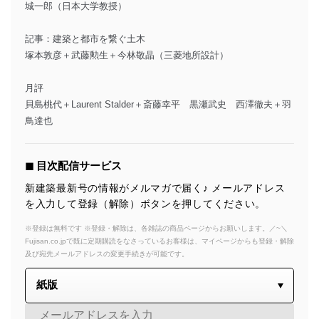
城一郎（日本大学教授）
記事：建築と都市を繋ぐ土木
塚本敦彦＋武藤勲生＋今林敬晶（三菱地所設計）
月評
貝島桃代＋Laurent Stalder＋斎藤幸平 黒瀬武史 西澤徹夫＋羽
鳥達也
◼︎ 目次配信サービス
新建築最新号の情報がメルマガで届く♪ メールアドレス
を入力して登録（解除）ボタンを押してください。
※登録は無料です ※登録・解除は、各雑誌の商品ページからお願いします。／~＼
Fujisan.co.jpで既に定期購読をなさっているお客様は、マイページからも登録・解除
及び宛先メールアドレスの変更手続きが可能です。