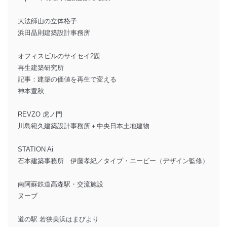
大法師山の立体格子
浜田晶則建築設計事務所
オフィスビルのサイセイ2題
再生建築研究所
記事：建築の価値を再生で変える
神本豊秋
REVZO 虎ノ門
川島範久建築設計事務所＋中央日本土地建物
STATION Ai
石本建築事務所 伊藤孝紀／タイプ・エービー（デザイン監修）
南阿蘇鉄道高森駅・交流施設
ヌーブ
道の駅 若狭美浜はまびより