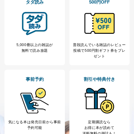
閲覧履歴や購買履歴等の情報を分
タダ読み
500円OFF
析して、趣味・嗜好に
応じた新商品・サービスに関する
広告のため
当社にお問合わせ
お問い合わせ対応、トラブル対
2
いただいた方の個
処、オペレーター教育など応対品
人情報
質向上のため
カスタマーQ＆Aサイトの投稿内容
5,000冊以上の雑誌が
普段読んでいる雑誌のレビュー
の確認のため
無料で読み放題
投稿で
500円割ギフト券をプレ
ｅメール等によるカスタマーQ＆A
ゼント
当社カスタマーQ＆
サイトのサービス内容のご案内の
3
Aサービス利用者
ため
ｅメール等による商品、サービ
ス、キャンペーン等の広告に関す
事前予約
割引や特典付き
るご案内のため
採用応募者の方の
4
採用選考、ご連絡のため
個人情報
当社の従業者の個
人事、総務などの雇用管理等のた
5
人情報
め
パートナー（提携
購入商品配送のため
企業）からの委託
提携企業及びお客様がご購入され
により当社の
た商品の発売元企業からのｅメー
気になる本は
発売日前から事前
定期購読なら
6
定期購読サービス
ル等による商品、
予約可能
お得に本が読めて
等をご利用の方の
サービス、キャンペーン等の広告
送料無料の雑誌も！