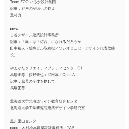
Team ZOO いるか設計集団
記事：谷戸の記憶への答え
重村力
niwa
古谷デザイン建築設計事務所
記事：「庭」は「灯台」になれるだろうか
田中裕人（醍醐ビル取締役／ソシオミュゼ・デザイン代表取締
役）
やまがたクリエイティブシティセンターQ1
馬場正尊＋荻野晋也＋武田皐／Open A
記事：風景の全体を探して
馬場正尊
北海道大学北海道ワイン教育研究センター
北海道大学工学研究院建築デザイン学研究室
黒川里山センター
expo＋木村松本建築設計事務所＋YAP