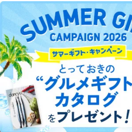
人の生命､身体または財産の保護のために必要がある
場合であって、本人の同意を得ることが困難であると
DOWNLOAD FOR ANDROID
き。
公衆衛生の向上または児童の健全な育成の推進のため
に特に必要がある場合であって、本人の同意を得るこ
ご利用方法はこちら
とが困難である場合。
国の機関もしくは地方公共団体またはその委託を受け
た者が法令の定める事務を遂行することに対して協力
する必要がある場合であって、本人の同意を得ること
により当該事務の遂行に支障を及ぼすおそれがあると
総合案内
き。
上記２．の利用目的を実施するために守秘義務を結ん
アフィリエイト
採用情報
だ企業に、業務の一部として個人情報の取扱いを委
託・提供する場合、その業務に必要な範囲で委託・提
プレスリリース
お問い合わせ
供先企業に個人情報を開示することがあります。
委託・提供先企業は具体的には以下のような企業です
が、これらに限りません。
利用規約
プライバシーポリシー
特定商取引法に基づく表示
会社案内
出版社の皆様へ
委託先：カスタマーサポート支援会社 、クレジッ
投資家の皆様へ
サイトマップ
トカード決済などの決済代行・料金回収会社、広
告配信サービス会社
提供先：出版社、出版物発売元、卸売会社、販売
店など商品の供給者、梱包会社、配送会社、新聞
販売店などの梱包・配送・配達会社
©︎2002 FUJISAN MAGAZINE SERVICE CO., Ltd.