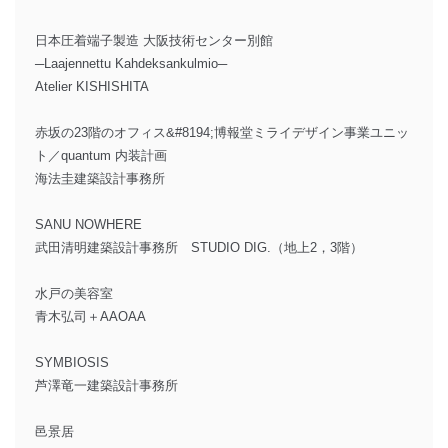
日本圧着端子製造 大阪技術センター別館
─Laajennettu Kahdeksankulmio─
Atelier KISHISHITA
赤坂の23階のオフィス&#8194;博報堂ミライデザイン事業ユニッ
ト／quantum 内装計画
海法圭建築設計事務所
SANU NOWHERE
武田清明建築設計事務所 STUDIO DIG.（地上2，3階）
水戸の美容室
青木弘司＋AAOAA
SYMBIOSIS
芦澤竜一建築設計事務所
邑景居