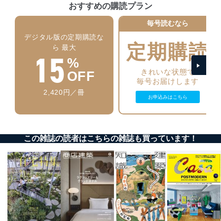
おすすめの購読プラン
個人データを取り扱うことのできる機器及び当該
機器を取り扱う従業者を明確化し、 個人データへ
毎号読むなら
の不要なアクセスを防止しています。
デジタル版の定期購読な
アクセス者の識別と認証
定期購読
ら 最大
15
機器に標準装備されているユーザー制御機能（ユ
%
ーザーアカウント制御）により、個人情報データ
きれいな状態で
ベース等を取り扱う情報システムを使用する従業
OFF
毎号お届けします
者を識別・認証しています。
2,420円／冊
お申込みはこちら
外部からの不正アクセス等の防止
個人データを取り扱う機器等のオペレーティング
システムを最新の状態に保持しています。
個人データを取り扱う機器等にセキュリティ対策
ソフトウェア等を導入し、自動更新 機能等の活用
この雑誌の読者はこちらの雑誌も買っています！
により、これを最新状態としています。
情報システムの使用に伴う漏洩等の防止
メール等により個人データの含まれるファイルを
送信する場合に、当該ファイルへのパスワードを
設定しています。
個人情報保護マネジメントシステムの継続的改善