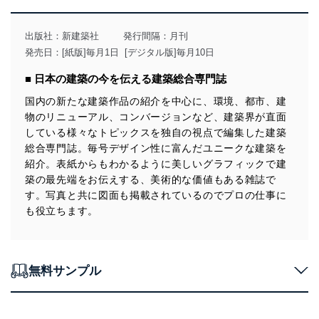
当社は、個人情報の取得・利用・提供に際して、その利
用目的を明確にし、本人の同意を得たうえで利用目的の
達成に必要な範囲内で適法かつ公正な手段によって取
出版社：
新建築社
発行間隔：月刊
得・利用・提供を行います。また、当社が保有している
発売日：[紙版]毎月1日 [デジタル版]毎月10日
個人情報は、同意を得ずに目的外利用、第三者への提
供・開示は行いません。当社においてはこれらの取り組
■ 日本の建築の今を伝える建築総合専門誌
みを確実にするため、従業者等の教育を徹底してまいり
ます。また、目的外利用を行わないために、適切な管理
国内の新たな建築作品の紹介を中心に、環境、都市、建
措置を講じます。
物のリニューアル、コンバージョンなど、建築界が直面
している様々なトピックスを独自の視点で編集した建築
法令遵守
総合専門誌。毎号デザイン性に富んだユニークな建築を
当社は、個人情報に関連する法令、国が定める指針及び
紹介。表紙からもわかるように美しいグラフィックで建
その他の規範を遵守します。また、当社の管理の仕組み
築の最先端をお伝えする、美術的な価値もある雑誌で
に、これらの法令及びその他の規範を常に適合させま
す。写真と共に図面も掲載されているのでプロの仕事に
す。
も役立ちます。
個人情報の安全管理措置
当社は、個人情報の正確性及び安全性を確保するため
に、下記セキュリティ対策をはじめとする安全対策を実
無料サンプル
施し、個人情報の漏えい、滅失またはき損の防止及び是
正に努めます。
アクセス制御