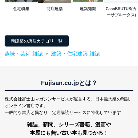
当社は、内部監査及びマネジメントレビューの機会を通
住宅特集
商店建築
建築知識
CasaBRUTUS(カ
じて、個人情報保護マネジメントシステムを継続的に改
ーサブルータス)
善し、常に最良の状態を維持します。
苦情及び相談受付け窓口
貴殿の個人情報及び当社の個人情報保護マネジメントシ
新建築の所属カテゴリ一覧
ステムに関するご相談及び苦情については以下までご連
絡ください。
趣味・芸術 雑誌
建築・住宅建築 雑誌
>
適切、かつ迅速に対応させていただきます。
株式会社富士山マガジンサービス 個人情報問い合わせ
係
TEL：0570-200-223
Fujisan.co.jpとは？
FAX：03-5459-7073
e-mail：
cs@fujisan.co.jp
株式会社富士山マガジンサービスが運営する、
日本最大級の雑誌
改訂：2025年2月20日
オンライン書店です。
制定：2005年4月1日
一般的な書店と異なり、
定期購読サービスに特化しています。
株式会社富士山マガジンサービス
代表取締役会長 西野 伸一郎
雑誌、新聞、シリーズ書籍、漫画や
個人情報の取扱いについて
本屋にも無い古い本も見つかる！