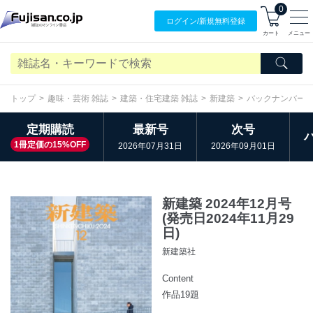
0
ログイン/
新規無料
登録
カート
メニュー
トップ
趣味・芸術 雑誌
建築・住宅建築 雑誌
新建築
バックナンバー
定期購読
最新号
次号
1冊定価の15%OFF
2026年07月31日
2026年09月01日
新建築 2024年12月号
(発売日2024年11月29
日)
新建築社
Content
作品19題