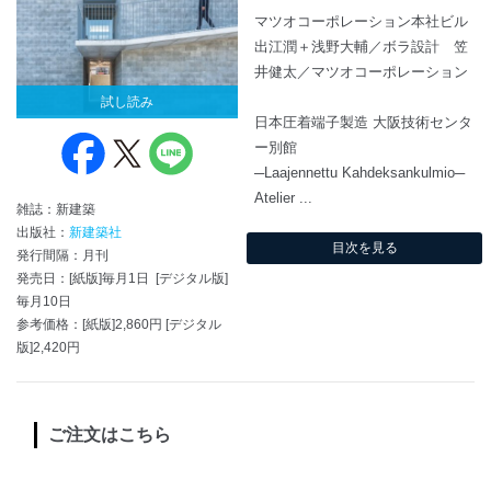
マツオコーポレーション本社ビル
出江潤＋浅野大輔／ボラ設計 笠
井健太／マツオコーポレーション
試し読み
日本圧着端子製造 大阪技術センタ
ー別館
─Laajennettu Kahdeksankulmio─
Atelier ...
雑誌：新建築
出版社：
新建築社
目次を見る
発行間隔：月刊
発売日：[紙版]毎月1日 [デジタル版]
毎月10日
参考価格：[紙版]2,860円 [デジタル
版]2,420円
ご注文はこちら