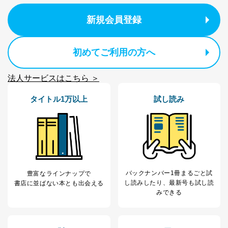
１．個人情報保護管理者
新規会員登録
当社は以下の個人情報保護管理者を設置し、個人情報保
護管理者の責任のもと、個人情報を取得・アクセス・利
用・提供・管理いたします。
初めてご利用の方へ
東京都渋谷区南平台町16-11
株式会社富士山マガジンサービス
法人サービスはこちら ＞
代表取締役会長 西野 伸一郎
個人情報保護管理者: 経営管理グループディレクター 前
タイトル1万以上
試し読み
田 嘉也
２．利用目的
当社が取り扱う開示対象個人情報の利用目的は次のとお
りです。
No
個人情報の種類
利用目的
購入商品の配送のため
バックナンバー1冊まるごと試
豊富なラインナップで
商品代金回収のため
し読み
したり、最新号も試し読
書店に並ばない本とも出会える
ｅメール等による商品、サービ
みできる
ス、キャンペーン等の広告の案内
当社の定期購読サ
のため
1
ービス等をご利用
個人が特定できない形で取得した
の方の個人情報