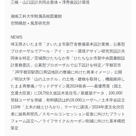
三橋・山口設計共同企業体＋澤秀俊設計環境
湘南工科大学附属高校図書館
空間構想＋風景研究所
NEWS
埼玉県さいたま市「さいたま市新庁舎整備基本設計業務」公募型
プロポーザルでアール・アイ・エー・環境デザイン研究所設計共
同体を特定／茨城県ひたちなか市「ひたちなか市新中央図書館設
計業務委託」公募型プロポーザルで山下設計を特定／宇都宮市
「JR宇都宮駅西口周辺地区の整備に向けた将来イメージ」公開
／明治大学「山の上ホテル」の土地・建物を取得し，機能維持し
たまま再整備／ウッドデザイン賞2024発表――最優秀賞（国土
交通大臣賞）にDLT恒久仮設木造住宅／新建築データ，100,000
登録ユーザを突破，有料購読は約19,000ユーザへ／土木学会設立
110年「土木の核とひろがり」テーマに講演／2024年度文化功労
者に妹島和世氏／スモールコンセッション促進に向けたプラット
フォーム設立へ／ライフサイクルカーボン削減に向けた基本構想
策定