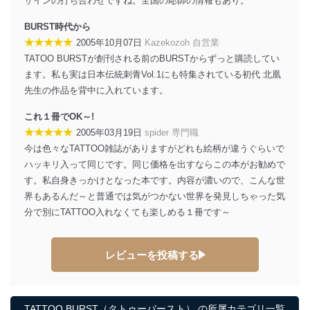
ザインの打ち合わせですね。全国の彫師の情報もあり。
BURST時代から
★★★★★
2005年10月07日
Kazekozoh 自営業
TATOO BURSTが創刊される前のBURSTからずっと購読してい
ます。私も実は日本伝統刺青Vol.1にも特集されている初代 北凰
先生の作品を背中に入れています。
これ１冊でOK～!
★★★★★
2005年03月19日
spider 専門職
今は色々なTATTOO雑誌がありますがどれも絵柄が違うぐらいで
ハッキリ入って同じです。同じ価格を出すならこの本がお勧めで
す。私自身きっかけとなった本です。内容が濃いので、こんな世
界もあるんだ～と普通では気がつかない世界を発見しちゃった気
分で別にTATTOO入れなくても楽しめる１冊です～
レビューを投稿する
TATTOO BURST（タトゥーバースト） の所属カテゴリ一覧