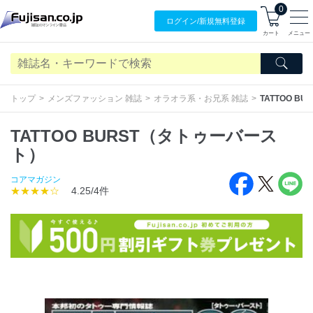
0
ログイン/
新規無料
登録
カート
メニュー
トップ
メンズファッション 雑誌
オラオラ系・お兄系 雑誌
TATTOO 
TATTOO BURST（タトゥーバース
ト）
コアマガジン
★★★★☆
4.25/4件