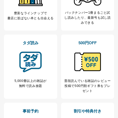
バックナンバー1冊まるごと試
豊富なラインナップで
し読み
したり、最新号も試し読
書店に並ばない本とも出会える
みできる
タダ読み
500円OFF
5,000冊以上の雑誌が
普段読んでいる雑誌のレビュー
無料で読み放題
投稿で
500円割ギフト券をプレ
ゼント
事前予約
割引や特典付き