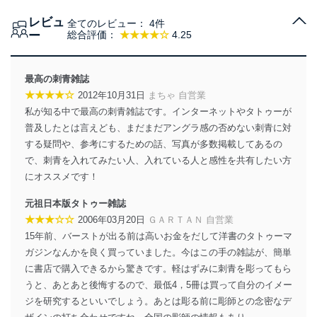
レビュ
全てのレビュー：
4件
ー
総合評価：
★★★★☆
4.25
最高の刺青雑誌
★★★★☆
2012年10月31日
まちゃ 自営業
私が知る中で最高の刺青雑誌です。インターネットやタトゥーが
普及したとは言えども、まだまだアングラ感の否めない刺青に対
する疑問や、参考にするための話、写真が多数掲載してあるの
で、刺青を入れてみたい人、入れている人と感性を共有したい方
にオススメです！
元祖日本版タトゥー雑誌
★★★☆☆
2006年03月20日
ＧＡＲＴＡＮ 自営業
15年前、バーストが出る前は高いお金をだして洋書のタトゥーマ
ガジンなんかを良く買っていました。今はこの手の雑誌が、簡単
に書店で購入できるから驚きです。軽はずみに刺青を彫ってもら
うと、あとあと後悔するので、最低4，5冊は買って自分のイメー
ジを研究するといいでしょう。あとは彫る前に彫師との念密なデ