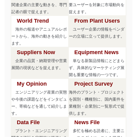
関連企業の主要な動きを、専門
要ユーザーを対象に市場動向を
記者の眼で捉えます。
捉えます。
World Trend
From Plant Users
海外の報道やアニュアルレポ
ユーザー企業の情報をベンダ
ートから、海外の動きを紹介し
ーの立場に立って提供します。
ます。
Suppliers Now
Equipment News
企業の品質・納期管理や営業
単なる新製品情報にとどまら
展開の現状などを捉えます。
ず、具体的なマーケティング展
開も重要な情報の一つです。
My Opinion
Project Survey
エンジニアリング産業の実態
海外のプラント・プロジェクト
や今後の課題などをインタビュ
を国別・機種別に、国内案件を
ー、寄稿などを通して紹介しま
業種別・企業別に一覧形式で提
す。
供します。
Data File
News File
プラント・エンジニアリング
多忙を極める読者に、主要ニ