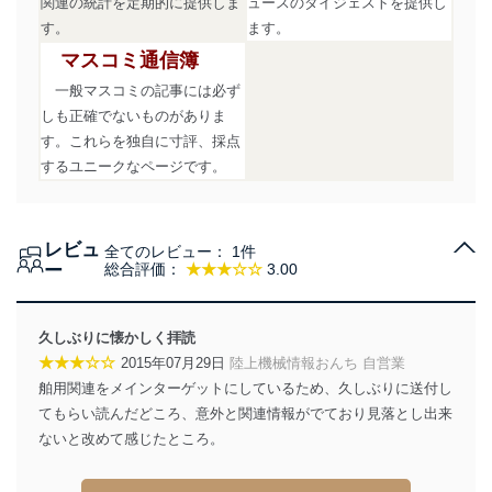
関連の統計を定期的に提供しま
ュースのダイジェストを提供し
す。
ます。
マスコミ通信簿
一般マスコミの記事には必ず
しも正確でないものがありま
す。これらを独自に寸評、採点
するユニークなページです。
レビュ
全てのレビュー：
1件
ー
総合評価：
★★★☆☆
3.00
久しぶりに懐かしく拝読
★★★☆☆
2015年07月29日
陸上機械情報おんち 自営業
舶用関連をメインターゲットにしているため、久しぶりに送付し
てもらい読んだどころ、意外と関連情報がでており見落とし出来
ないと改めて感じたところ。