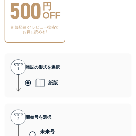
500
円
OFF
新規登録 or レビュー投稿で
お得に読める!
STEP
雑誌の形式を選択
1
紙版
STEP
開始号を選択
2
未来号