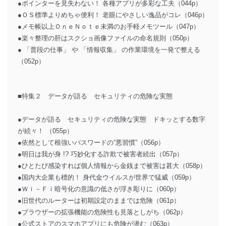
●ポインターを見失わない！ 各種アプリが多彩な工夫（044p）
●ＯＳ標準よりめちゃ便利！ 老眼にやさしい逸品がコレ（046p）
●メモ帳以上ＯｎｅＮｏｔｅ未満のお手軽メモツール（047p）
●楽々整理の肝はスクショ画像ファイルの命名規則（050p）
● 「普段の仕事」 や 「情報収集」 の作業環境を一発で整える
（052p）
■特集２ データが語る セキュリティの危険な実態
●データが語る セキュリティの危険な実態 ドキッとする数字
が続々！ （055p）
●依然として根強いパスワードの“悪習慣”（056p）
●明日は我が身 !? 巧妙化する詐欺で被害者続出（057p）
●ひとたび感染すれば個人情報から金銭まで被害は甚大（058p）
●国内大企業も標的！ 身代金ウイルスが世界で猛威（059p）
●Ｗｉ－Ｆｉ暗号化の意識の低さが浮き彫りに（060p）
●旧世代のルーターは初期設定のままでは危険（061p）
●ブラウザーの拡張機能の危険性も見落としがち（062p）
●公式ストアのスマホアプリにも危険が潜む（063p）