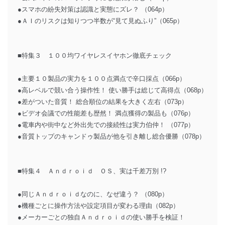
●スマホの紛失対策は認識と実態にズレ？ （064p）
●ＡＩのリスクは知りつつ半数が“見て見ぬふり”（065p）
■特集３ １００均ワイヤレスイヤホン徹底チェック
●主要１０製品の実力を１００点満点で辛口採点（066p）
●高レベルで競い合う操作性！ 使い勝手は総じて高得点（068p）
●差がついた音質！ 総合順位の結果を大きく左右（073p）
●ビデオ会議での性能差も歴然！ 満点獲得の製品も（076p）
●電車内や街中など外出先での接続性は実力伯仲！ （077p）
●音質トップのキャンドゥ製品が他を引き離し総合優勝（078p）
■特集４ Ａｎｄｒｏｉｄ ＯＳ、実は千差万別 !?
●同じＡｎｄｒｏｉｄなのに、なぜ違う？ （080p）
●機種ごとに操作方法や設定項目が変わる理由（082p）
●メーカーごとの独自Ａｎｄｒｏｉｄの使い勝手を検証！