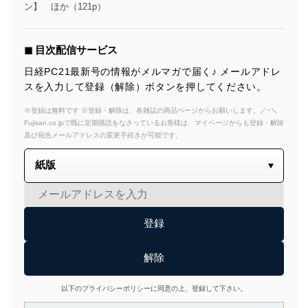
ン】 ほか（121p）
◼︎ 目次配信サービス
日経PC21最新号の情報がメルマガで届く♪ メールアドレ
スを入力して登録（解除）ボタンを押してください。
※登録は無料です ※登録・解除は、各雑誌の商品ページからお願いします。／~＼
Fujisan.co.jpで既に定期購読をなさっているお客様は、マイページからも登録・解除
及び宛先メールアドレスの変更手続きが可能です。
以下のプライバシーポリシーに同意の上、登録して下さい。