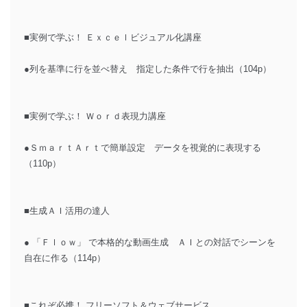
■実例で学ぶ！ Ｅｘｃｅｌビジュアル化講座
●列を基準に行を並べ替え 指定した条件で行を抽出（104p）
■実例で学ぶ！ Ｗｏｒｄ表現力講座
●ＳｍａｒｔＡｒｔで簡単設定 データを視覚的に表現する
（110p）
■生成ＡＩ活用の達人
● 「Ｆｌｏｗ」 で本格的な動画生成 ＡＩとの対話でシーンを
自在に作る（114p）
■これぞ必携！ フリーソフト＆ウェブサービス