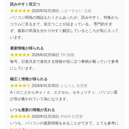
読みやすく役立つ
法令遵守
★★★★★
2026年02月28日
ぶるーすかい 主婦
パソコン関係の雑誌もたくさんあったが、読みやすく、特集から
当社は、個人情報に関連する法令、国が定める指針及び
コラムに至るまで、役立つことが詰まっている。 専門的すぎ
その他の規範を遵守します。また、当社の管理の仕組み
に、これらの法令及びその他の規範を常に適合させま
ず、最新の常識を分かりやすく解説しているところが気に入って
す。
います。
個人情報の安全管理措置
最新情報が得られる
★★★★★
2026年02月06日
TM 無職
当社は、個人情報の正確性及び安全性を確保するため
毎号、日進月歩で進化する情報や役に立つ事柄が載っていて参考
に、下記セキュリティ対策をはじめとする安全対策を実
施し、個人情報の漏えい、滅失またはき損の防止及び是
にしています。
正に努めます。
幅広く情報が得られる
アクセス制御
★★★★☆
2026年01月30日
ともりん 自営業
個人データを取り扱うことのできる機器及び当該
AＩのことからＷｏｒｄ、エクセル、セキュリティ、パソコン選
機器を取り扱う従業者を明確化し、 個人データへ
の不要なアクセスを防止しています。
び等が書かれていて為になります。
アクセス者の識別と認証
いつも最新の情報が見れる
機器に標準装備されているユーザー制御機能（ユ
★★★★★
2026年01月26日
ANAN 自営業
ーザーアカウント制御）により、個人情報データ
いつも、パソコンの最新情報をみることができて、とても参考に
ベース等を取り扱う情報システムを使用する従業