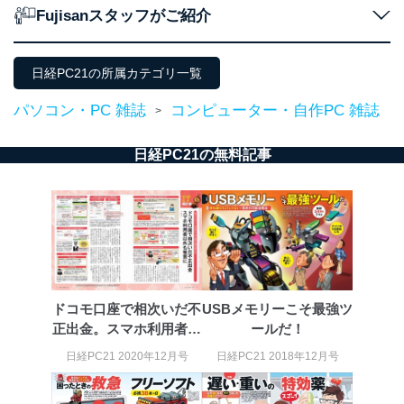
Fujisanスタッフがご紹介
個人情報保護管理者: 経営管理グループディレクター 前
田 嘉也
２．利用目的
日経PC21の所属カテゴリ一覧
当社が取り扱う開示対象個人情報の利用目的は次のとお
パソコン・PC 雑誌
コンピューター・自作PC 雑誌
>
りです。
No
個人情報の種類
利用目的
日経PC21の無料記事
購入商品の配送のため
商品代金回収のため
ｅメール等による商品、サービ
ス、キャンペーン等の広告の案内
当社の定期購読サ
のため
1
ービス等をご利用
個人が特定できない形で取得した
の方の個人情報
閲覧履歴や購買履歴等の情報を分
析して、趣味・嗜好に
応じた新商品・サービスに関する
ドコモ口座で相次いだ不
USBメモリーこそ最強ツ
広告のため
正出金。スマホ利用者以
ールだ！
当社にお問合わせ
お問い合わせ対応、トラブル対
外も被害に。
2
いただいた方の個
処、オペレーター教育など応対品
日経PC21 2020年12月号
日経PC21 2018年12月号
人情報
質向上のため
カスタマーQ＆Aサイトの投稿内容
の確認のため