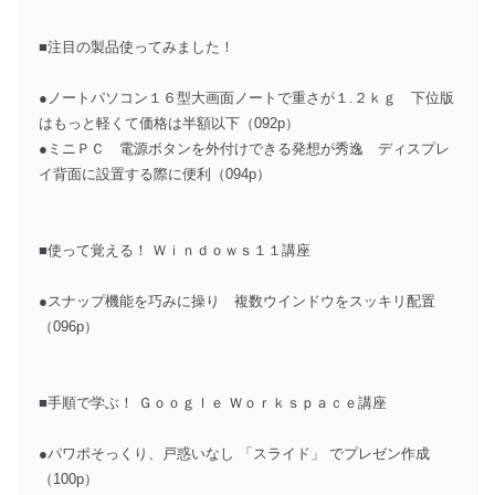
■注目の製品使ってみました！
●ノートパソコン１６型大画面ノートで重さが１.２ｋｇ 下位版
はもっと軽くて価格は半額以下（092p）
●ミニＰＣ 電源ボタンを外付けできる発想が秀逸 ディスプレ
イ背面に設置する際に便利（094p）
■使って覚える！ Ｗｉｎｄｏｗｓ１１講座
●スナップ機能を巧みに操り 複数ウインドウをスッキリ配置
（096p）
■手順で学ぶ！ Ｇｏｏｇｌｅ Ｗｏｒｋｓｐａｃｅ講座
●パワポそっくり、戸惑いなし 「スライド」 でプレゼン作成
（100p）