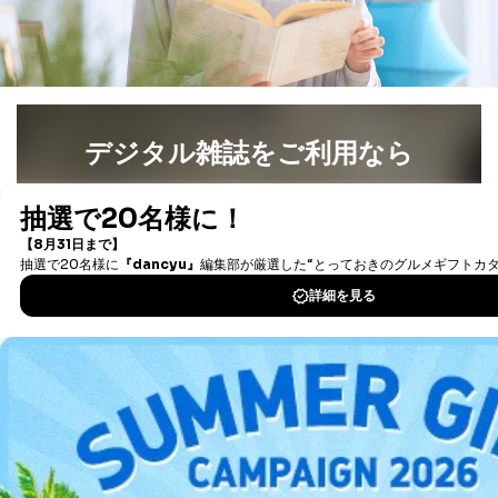
番号、金融機関の名称あるいはクレジットカードの有効
期限など、商品のお届けやご請求を行う上で支障がある
情報に変更があった場合には、当社が登録情報を変更さ
せていただく場合があります。
A.開示等の求めの申し出先、提出していただく書面等
開示等の求めは、電話又は電子メールにて下記までお申
し付けください。開示等の求めに際して提出していただ
デジタル雑誌をご利用なら
く書面等については、その際にご案内いたします。
最新号〜バックナンバーまで7000冊以上の雑誌
（電子
■電話による場合
書籍）が無料で読み放題！
TEL:0570-200-223
タダ読みサービス
を楽しもう！
株式会社富士山マガジンサービス 個人情報問い合わせ
係
受付時間：10:00～17:00（土、日、祝、年末年始休業）
DOWNLOAD FOR IOS
■電子メールによる場合
e-mail：
cs@fujisan.co.jp
DOWNLOAD FOR ANDROID
B.開示等の対応に際して、以下記載の項目のうち2項目
以上での本人確認を実施させていただきます。
ご利用方法はこちら
商品を購入された個人のお客様：氏名、住所、電話番
号、顧客番号、メールアドレス
商品を購入された法人のお客様：氏名、会社名、部署