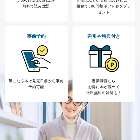
5,000冊以上の雑誌が
普段読んでいる雑誌のレビュー
無料で読み放題
投稿で
500円割ギフト券をプレ
①利用目的を本人に通知し、又は公表することによって
ゼント
本人又は第三者の生命、身体、財産その他の権利利益を
害するおそれがある場合
②利用目的を本人に通知し、又は公表することによって
当該事業者の権利又は正当な利益を害するおそれがある
事前予約
割引や特典付き
場合
③国の機関又は地方公共団体が法令の定める事務を遂行
することに対して協力する必要がある場合であって、利
用目的を本人に通知し、又は公表することによって当該
事務の遂行に支障を及ぼすおそれがあるとき
④開示対象個人情報の利用目的が明らかな場合
気になる本は
発売日前から事前
定期購読なら
開示対象個人情報については、保有個人データの本人ま
予約可能
お得に本が読めて
たはその代理人からの利用目的の通知、開示、変更等
送料無料の雑誌も！
（内容の訂正、追加または削除）、利用停止等（「利用
の停止または消去」「第三者への提供の停止」）の求め
に対応させていただいております。 当社顧客の皆様の
個人情報は「マイページ」にログインしていただくこと
で、訂正、追加、変更を行っていただくことが出来ま
す。マイページをご利用いただけない方、その他の方に
つきましては、下記Aをご覧ください。 また、ご登録い
ただいた個人情報のうち、市町村などの名称および郵便