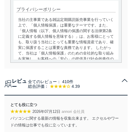
プライバシーポリシー
当社の主事業である雑誌定期購読販売事業を行っていく
上で、「個人情報保護」は重要なテーマです。また、
「個人情報（以下、個人情報の保護の関する法律第2条
に定義する個人情報を意味する）」は、お客様にとって
も、取り扱う当社にとっても重要な情報資産であり、確
実に保護することは重要な責務であります。 したがっ
て、当社は「個人情報保護」のための全社的な取り組み
を実施し、お客様への「安心」の提供及び社会的責任の
責務を果たすことを確実にいたします。
個人情報の取得・利用・提供について
レビュ
全てのレビュー：
410件
当社は、個人情報の取得・利用・提供に際して、その利
ー
総合評価：
★★★★☆
4.39
用目的を明確にし、本人の同意を得たうえで利用目的の
達成に必要な範囲内で適法かつ公正な手段によって取
得・利用・提供を行います。また、当社が保有している
とても役に立つ
個人情報は、同意を得ずに目的外利用、第三者への提
★★★★★
2026年07月12日
annori 会社員
供・開示は行いません。当社においてはこれらの取り組
パソコンに関する最新の情報を収集出来ます。 エクセルやワー
みを確実にするため、従業者等の教育を徹底してまいり
ます。また、目的外利用を行わないために、適切な管理
ドの情報は仕事でも役に立っています。
措置を講じます。