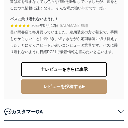
昔は本を読まなくても色々な情報を吸収していましたが、歳をと
絡ください。
適切、かつ迅速に対応させていただきます。
るにつれ情報に疎くなり… そんな私の強い味方です（笑）
株式会社富士山マガジンサービス 個人情報問い合わせ
バスに乗り遅れないように！
係
★★★★★
2025年07月12日
SATAMAN2 無職
TEL：0570-200-223
長い間書店で毎月買っていました。定期購読の方が割安で、手間
FAX：03-5459-7073
もかからないことに気づき、遅まきながら定期購読に切り替えま
e-mail：
cs@fujisan.co.jp
した。とにかくスピードが速いコンピュータ業界です。バスに乗
改訂：2025年2月20日
り遅れないように日経PC21で最新情報を掴みたいと思います。
制定：2005年4月1日
株式会社富士山マガジンサービス
代表取締役会長 西野 伸一郎
レビューをさらに表示
個人情報の取扱いについて
１．個人情報保護管理者
レビューを投稿する
当社は以下の個人情報保護管理者を設置し、個人情報保
護管理者の責任のもと、個人情報を取得・アクセス・利
用・提供・管理いたします。
カスタマーQA
東京都渋谷区南平台町16-11
株式会社富士山マガジンサービス
代表取締役会長 西野 伸一郎