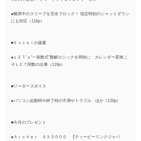
●離席中のスリープを完全ブロック！ 指定時刻のシャットダウン
にも対応（116p）
■Ｅｘｃｅｌの蘊蓄
●ＬＥＴ’ｓ“一発数式”難解ロジックを明快に カレンダー変換こ
そＬＥＴ関数の出番（118p）
■リーダーズボイス
●パソコン起動時や終了時の不満やトラブル ほか（120p）
■今月のプレゼント
●Ａｒｃｈｅｒ ＡＸ３０００ 【ティーピーリンクジャパ