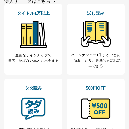
法人サービスはこちら ＞
により当該事務の遂行に支障を及ぼすおそれがあると
き。
タイトル1万以上
試し読み
上記２．の利用目的を実施するために守秘義務を結ん
だ企業に、業務の一部として個人情報の取扱いを委
託・提供する場合、その業務に必要な範囲で委託・提
供先企業に個人情報を開示することがあります。
委託・提供先企業は具体的には以下のような企業です
が、これらに限りません。
委託先：カスタマーサポート支援会社 、クレジッ
トカード決済などの決済代行・料金回収会社、広
バックナンバー1冊まるごと試
豊富なラインナップで
告配信サービス会社
し読み
したり、最新号も試し読
書店に並ばない本とも出会える
提供先：出版社、出版物発売元、卸売会社、販売
みできる
店など商品の供給者、梱包会社、配送会社、新聞
販売店などの梱包・配送・配達会社
４．開示対象個人情報の「開示」「訂正」等の請求につ
タダ読み
500円OFF
いて
当社は、本人から、開示対象個人情報について利用目的
の通知を求められた場合には、遅滞なくこれに応じま
す。ただし、以下①～④のいずれかに該当する場合は、
利用目的の通知を行なうことはできません。そのとき
は、本人に遅滞無くその旨を通知するとともに、理由を
説明させていただきます。