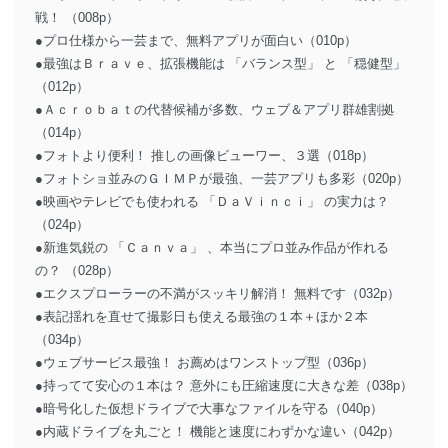
戦！ （008p）
●プロ仕様から一芸まで、無料アプリが面白い（010p）
●最強はＢｒａｖｅ、拡張機能は 「バランス型」 と 「穏健型」
（012p）
●Ａｃｒｏｂａｔの代替候補が多数、ウェブ＆アプリ群雄割拠
（014p）
●フォトより便利！ 推しの画像ビューワー、３選（018p）
●フォトショ並みのＧＩＭＰが最強、一芸アプリも多彩（020p）
●映画やテレビでも使われる 「ＤａＶｉｎｃｉ」 の実力は？
（024p）
●新進気鋭の 「Ｃａｎｖａ」 、本当にプロ並み作品が作れる
の？ （028p）
●エクスプローラーの不満がスッキリ解消！ 無料です（032p）
●表記揺れを直せて撮影日も使える最強の１本＋ほか２本
（034p）
●ウェブサービス最強！ お薦めはワンストップ型（036p）
●持ってて安心の１本は？ 意外にも圧縮速度に大きな差（038p）
●暗号化した仮想ドライブで大事なファイルを守る（040p）
●内蔵ドライブを丸ごと！ 機能と速度にわずかな違い（042p）