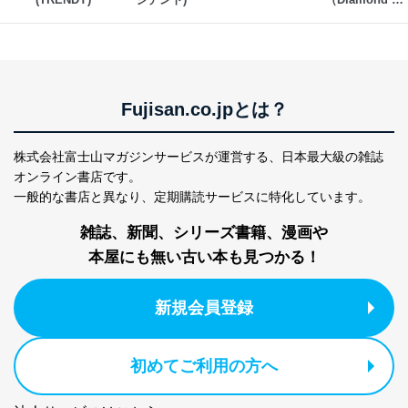
ため
WEEKLY）
※上記の利用目的のうちNo.1～5については保有個人デ
ータ（開示対象個人情報）の利用目的であり、下記4.の
開示等のご請求に対応させていただきます。
なお、6、7については、パートナー（提携企業）様又は
各SNS運営会社様にご請求いただきますようお願い致し
Fujisan.co.jpとは？
ます。
３．個人情報の第三者提供について
株式会社富士山マガジンサービスが運営する、
日本最大級の雑誌
オンライン書店です。
当社は、取得した個人情報を適切に管理し､あらかじめ
一般的な書店と異なり、
定期購読サービスに特化しています。
本人の同意を得ることなく第三者に提供することはあり
ません。ただし、次の場合は除きます。
雑誌、新聞、シリーズ書籍、漫画や
法令に基づく場合
本屋にも無い古い本も見つかる！
人の生命､身体または財産の保護のために必要がある
場合であって、本人の同意を得ることが困難であると
き。
新規会員登録
公衆衛生の向上または児童の健全な育成の推進のため
に特に必要がある場合であって、本人の同意を得るこ
とが困難である場合。
初めてご利用の方へ
国の機関もしくは地方公共団体またはその委託を受け
た者が法令の定める事務を遂行することに対して協力
する必要がある場合であって、本人の同意を得ること