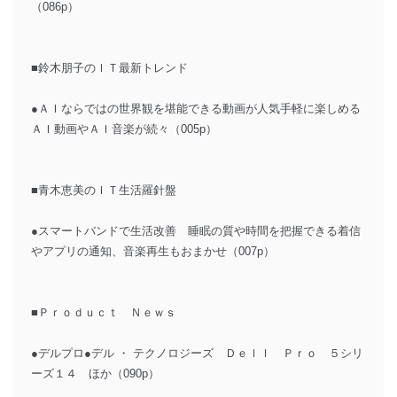
（086p）
■鈴木朋子のＩＴ最新トレンド
●ＡＩならではの世界観を堪能できる動画が人気手軽に楽しめる
ＡＩ動画やＡＩ音楽が続々（005p）
■青木恵美のＩＴ生活羅針盤
●スマートバンドで生活改善 睡眠の質や時間を把握できる着信
やアプリの通知、音楽再生もおまかせ（007p）
■Ｐｒｏｄｕｃｔ Ｎｅｗｓ
●デルプロ●デル ・ テクノロジーズ Ｄｅｌｌ Ｐｒｏ ５シリ
ーズ１４ ほか（090p）