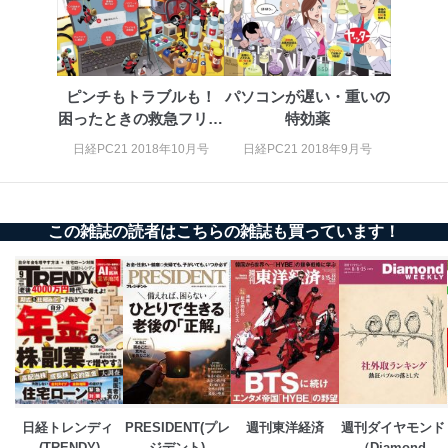
ｅメール等によるカスタマーQ＆A
当社カスタマーQ＆
サイトのサービス内容のご案内の
3
Aサービス利用者
ため
ｅメール等による商品、サービ
ス、キャンペーン等の広告に関す
ピンチもトラブルも！
パソコンが遅い・重いの
るご案内のため
困ったときの救急フリー
特効薬
採用応募者の方の
ソフト
4
採用選考、ご連絡のため
日経PC21 2018年10月号
日経PC21 2018年9月号
個人情報
当社の従業者の個
人事、総務などの雇用管理等のた
5
人情報
め
パートナー（提携
購入商品配送のため
企業）からの委託
提携企業及びお客様がご購入され
この雑誌の読者はこちらの雑誌も買っています！
により当社の
た商品の発売元企業からのｅメー
6
定期購読サービス
ル等による商品、
等をご利用の方の
サービス、キャンペーン等の広告
個人情報
に関するご案内のため
当社のサービス利用状況の把握お
よびその分析のため
お問い合わせ対応、トラブル対
SNS公式アカウン
処、オペレーター教育など応対品
7
トに登録された方
質向上のため
の個人情報
その他当社のプライバシーポリシ
日経トレンディ 
PRESIDENT(プレ
週刊東洋経済
週刊ダイヤモンド
ー等にて公表する利用目的達成の
(TRENDY)
ジデント)
（Diamond 