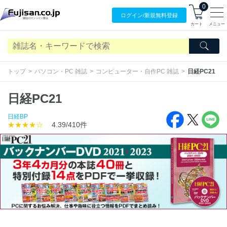
0
ログイン/
新規無料
登録
カート
メニュー
トップ
パソコン・PC 雑誌
コンピューター・自作PC 雑誌
日経PC21
日経PC21
日経BP
★★★★☆
4.39/410件