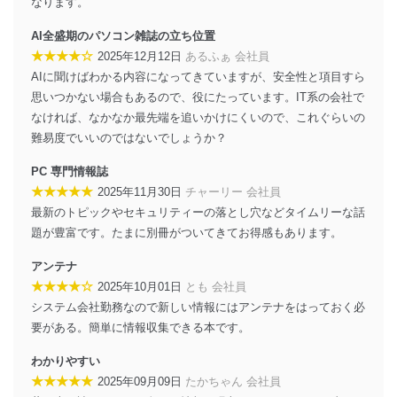
なります。
者を識別・認証しています。
AI全盛期のパソコン雑誌の立ち位置
外部からの不正アクセス等の防止
個人データを取り扱う機器等のオペレーティング
★★★★☆
2025年12月12日
あるふぁ 会社員
システムを最新の状態に保持しています。
AIに聞けばわかる内容になってきていますが、安全性と項目すら
個人データを取り扱う機器等にセキュリティ対策
思いつかない場合もあるので、役にたっています。IT系の会社で
ソフトウェア等を導入し、自動更新 機能等の活用
なければ、なかなか最先端を追いかけにくいので、これぐらいの
により、これを最新状態としています。
難易度でいいのではないでしょうか？
情報システムの使用に伴う漏洩等の防止
PC 専門情報誌
メール等により個人データの含まれるファイルを
送信する場合に、当該ファイルへのパスワードを
★★★★★
2025年11月30日
チャーリー 会社員
設定しています。
最新のトピックやセキュリティーの落とし穴などタイムリーな話
題が豊富です。たまに別冊がついてきてお得感もあります。
個人情報保護マネジメントシステムの継続的改善
アンテナ
当社は、内部監査及びマネジメントレビューの機会を通
★★★★☆
2025年10月01日
とも 会社員
じて、個人情報保護マネジメントシステムを継続的に改
善し、常に最良の状態を維持します。
システム会社勤務なので新しい情報にはアンテナをはっておく必
要がある。簡単に情報収集できる本です。
苦情及び相談受付け窓口
わかりやすい
貴殿の個人情報及び当社の個人情報保護マネジメントシ
★★★★★
2025年09月09日
たかちゃん 会社員
ステムに関するご相談及び苦情については以下までご連