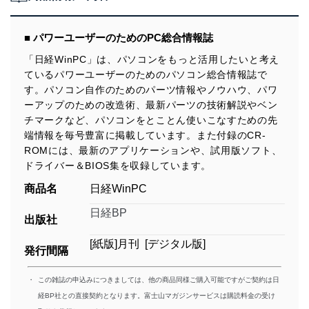
■ パワーユーザーのためのPC総合情報誌
「日経WinPC」は、パソコンをもっと活用したいと考え
ているパワーユーザーのためのパソコン総合情報誌で
す。パソコン自作のためのパーツ情報やノウハウ、パワ
ーアップのための改造術、最新パーツの技術解説やベン
チマークなど、パソコンをとことん使いこなすための先
端情報を毎号豊富に掲載しています。また付録のCR-
ROMには、最新のアプリケーションや、試用版ソフト、
ドライバー＆BIOS集を収録しています。
商品名
日経WinPC
日経BP
出版社
[紙版]月刊 [デジタル版]
発行間隔
・
この雑誌の申込みにつきましては、他の商品同様ご購入可能ですがご契約は日
経BP社との直接契約となります。富士山マガジンサービスは購読料金の受け