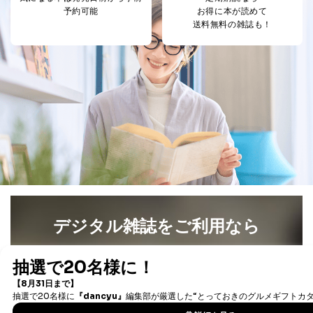
予約可能
お得に本が読めて
送料無料の雑誌も！
デジタル雑誌をご利用なら
最新号〜バックナンバーまで7000冊以上の雑誌
（電子
書籍）が無料で読み放題！
タダ読みサービス
を楽しもう！