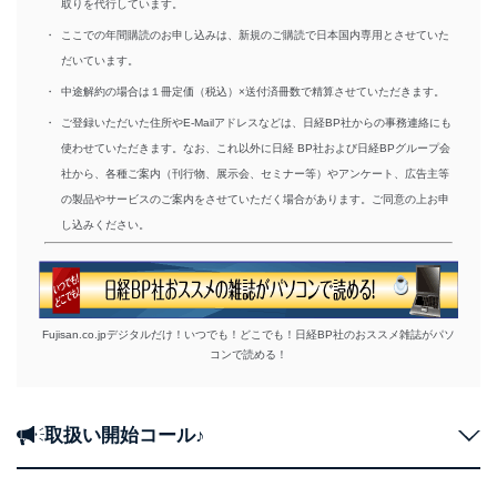
取りを代行しています。
・
ここでの年間購読のお申し込みは、新規のご購読で日本国内専用とさせていた
だいています。
・
中途解約の場合は１冊定価（税込）×送付済冊数で精算させていただきます。
・
ご登録いただいた住所やE-Mailアドレスなどは、日経BP社からの事務連絡にも
使わせていただきます。なお、これ以外に日経 BP社および日経BPグループ会
社から、各種ご案内（刊行物、展示会、セミナー等）やアンケート、広告主等
の製品やサービスのご案内をさせていただく場合があります。ご同意の上お申
し込みください。
Fujisan.co.jpデジタルだけ！いつでも！どこでも！日経BP社のおススメ雑誌がパソ
コンで読める！
取扱い開始コール♪