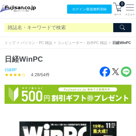
0
ログイン/
新規無料
登録
カート
メニュー
トップ
パソコン・PC 雑誌
コンピューター・自作PC 雑誌
日経WinPC
日経WinPC
日経BP
★★★★☆
4.28/54件