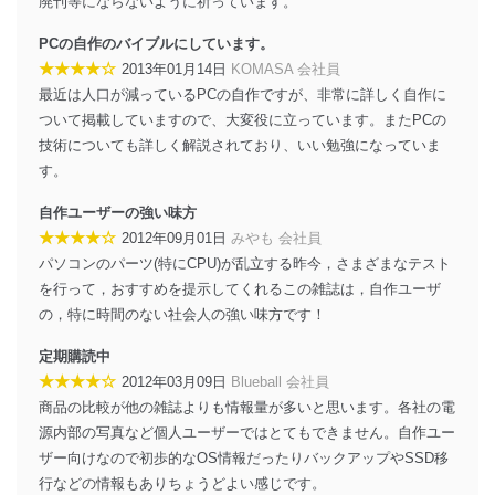
廃刊等にならないように祈っています。
PCの自作のバイブルにしています。
★★★★☆
2013年01月14日
KOMASA 会社員
最近は人口が減っているPCの自作ですが、非常に詳しく自作に
ついて掲載していますので、大変役に立っています。またPCの
技術についても詳しく解説されており、いい勉強になっていま
す。
自作ユーザーの強い味方
★★★★☆
2012年09月01日
みやも 会社員
パソコンのパーツ(特にCPU)が乱立する昨今，さまざまなテスト
を行って，おすすめを提示してくれるこの雑誌は，自作ユーザ
の，特に時間のない社会人の強い味方です！
定期購読中
★★★★☆
2012年03月09日
Blueball 会社員
商品の比較が他の雑誌よりも情報量が多いと思います。各社の電
源内部の写真など個人ユーザーではとてもできません。自作ユー
ザー向けなので初歩的なOS情報だったりバックアップやSSD移
行などの情報もありちょうどよい感じです。