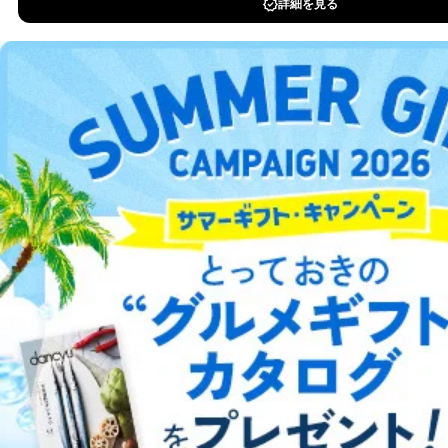
DOWNLOAD FOR IOS
DOWNLOAD FOR ANDROID
ご利用方法はこちら
総合案内
アフィリエイト
採用情報
プレスリリース
お問い合わせ
利用規約
プライバシーポリシー
特定商取引法に基づく表示
会社案内
出版社の皆様へ
投資家の皆様へ
サイトマップ