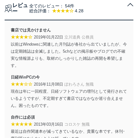
レビュ
全てのレビュー：
54件
ー
総合評価：
★★★★☆
4.28
書店では見かけません
★★★★☆
2019年01月22日
立川道典 公務員
以前はWindowsに関連した月刊誌が各社から出ていましたが、今
は定期雑誌は全滅しました。5chなどの掲示板やブログでの不確
実な情報源よりも、取材のしっかりした雑誌の再開を希望しま
す。
日経WinPCの今
★★★☆☆
2016年11月08日
ぽわろさん 無職
現在は年に一回程度、日経ソフトウェアの増刊として発行されて
いるようですが、不定期すぎて書店ではなかなか巡り合えませ
ん。困ったものです。
自作には必須
★★★★★
2013年03月16日
コロスケ 無職
最近は自作関連本が減ってきているなか、貴重な本です。休刊･